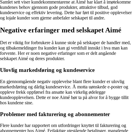
Samlet sett viser kundekommentarene at Aimé har klart å imøtekomme
kundenes behov gjennom gode produkter, attraktive tilbud, god
kundeservice og effektiv levering. Dette har ført til positive opplevelser
og lojale kunder som gjerne anbefaler selskapet til andre.
Negative erfaringer med selskapet Aimé
Det er viktig for forbrukere å kunne stole på selskaper de handler med,
og tilbakemeldinger fra kunder kan gi verdifull innsikt i hva man kan
forvente. Her er noen negative erfaringer som er delt angående
selskapet Aimé og deres produkter.
Ulovlig markedsføring og kundeservice
En gjennomgående negativ opplevelse blant flere kunder er ulovlig
markedsføring og dårlig kundeservice. Å motta uønskede e-poster og
oppleve frekk oppførsel fra ansatte kan virkelig ødelegge
kundeopplevelsen. Dette er noe Aimé bør ta på alvor for å bygge tillit
hos kundene sine.
Problemer med fakturering og abonnementer
Flere kunder har rapportert om utfordringer knyttet til fakturering og
abonnementer hos Aimé. Feilaktige utestående betalinger, manglende