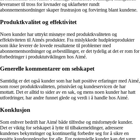
leveranser til tross for lovnader og uklarheter rundt
abonnementsordninger skaper frustrasjon og forvirring blant kundene.
Produktkvalitet og effektivitet
Noen kunder har uttrykt misnøye med produktkvaliteten og
effektiviteten til Aimés produkter. Fra mislykkede hudpleieprodukter
som ikke leverer de lovede resultatene til problemer med
abonnementsordninger og avbestillinger, er det tydelig at det er rom for
forbedringer i produktutviklingen hos Aimé.
Generelle kommentarer om selskapet
Samtidig er det også kunder som har hatt positive erfaringer med Aimé,
som roser produktkvaliteten, prisnivået og kundeservicen de har
mottatt. Det er alltid to sider av en sak, og mens noen kunder har hatt
utfordringer, har andre funnet glede og verdi i å handle hos Aimé.
Konklusjon
Som enhver bedrift har Aimé både tilfredse og misfornøyde kunder.
Det er viktig for selskapet å lytte til tilbakemeldinger, adressere
kundenes bekymringer og kontinuerlig forbedre seg for å sikre en
positiv kundeopplevelse for alle. For potensielle kunder kan det være