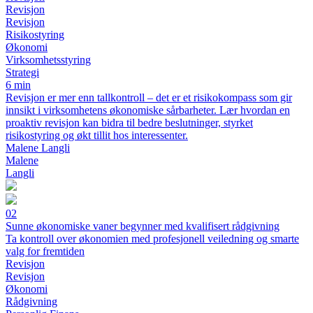
Revisjon
Revisjon
Risikostyring
Økonomi
Virksomhetsstyring
Strategi
6 min
Revisjon er mer enn tallkontroll – det er et risikokompass som gir
innsikt i virksomhetens økonomiske sårbarheter. Lær hvordan en
proaktiv revisjon kan bidra til bedre beslutninger, styrket
risikostyring og økt tillit hos interessenter.
Malene Langli
Malene
Langli
02
Sunne økonomiske vaner begynner med kvalifisert rådgivning
Ta kontroll over økonomien med profesjonell veiledning og smarte
valg for fremtiden
Revisjon
Revisjon
Økonomi
Rådgivning