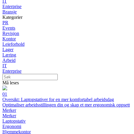
IT
Enterprise
Bransje
Kategorier
PR
Events
Revisjon
Kontor
Leieforhold
Lager
Læring
Arbeid
IT
Enterprise
Må leses
01
Oversikt: Laptopstativer for en mer komfortabel arbeidsdag
Optimaliser arbeidsstillingen din og skap et mer ergonomisk oppsett
Merker
Merker
Laptopstativ
Ergonomi
Hjemmekontor