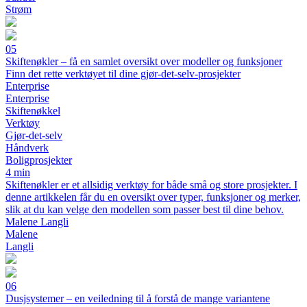
Strøm
05
Skiftenøkler – få en samlet oversikt over modeller og funksjoner
Finn det rette verktøyet til dine gjør-det-selv-prosjekter
Enterprise
Enterprise
Skiftenøkkel
Verktøy
Gjør-det-selv
Håndverk
Boligprosjekter
4 min
Skiftenøkler er et allsidig verktøy for både små og store prosjekter. I
denne artikkelen får du en oversikt over typer, funksjoner og merker,
slik at du kan velge den modellen som passer best til dine behov.
Malene Langli
Malene
Langli
06
Dusjsystemer – en veiledning til å forstå de mange variantene