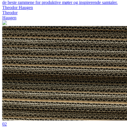
de beste rammene for produktive møter og inspirerende samtaler.
Theodor Haugen
Theodor
Haugen
02