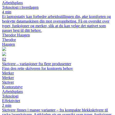
Arbeidsplass
Teknologi i hverdagen
4 min
Et laptopstativ kan forbedre arbeidsstillingen din, øke komforten og
beskytte datamaskinen din mot overoppheting. Få en oversikt over
typer, funksjoner og merker, slik at du kan velge det stativet som
passer best til ditt behov.
Theodor Haugen
Theodor
Haugen
02
Skrivere – variasjoner fra flere produsenter
Finn den rette skriveren for kontorets behov
Merker
Merker
Skriver
Kontorutstyr
Arbeidsplass
Teknologi
Effektivitet
2 min
Skrivere finnes i mange varianter – fra kompakte blekkskrivere til
raske laserskrivere. Artikkelen gir en oversikt over typer, funksjoner