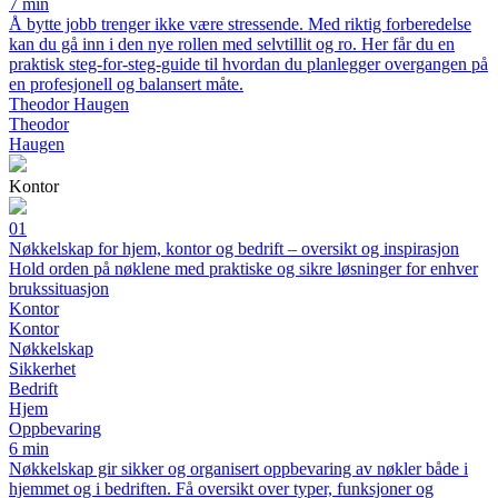
7 min
Å bytte jobb trenger ikke være stressende. Med riktig forberedelse
kan du gå inn i den nye rollen med selvtillit og ro. Her får du en
praktisk steg-for-steg-guide til hvordan du planlegger overgangen på
en profesjonell og balansert måte.
Theodor Haugen
Theodor
Haugen
Kontor
01
Nøkkelskap for hjem, kontor og bedrift – oversikt og inspirasjon
Hold orden på nøklene med praktiske og sikre løsninger for enhver
brukssituasjon
Kontor
Kontor
Nøkkelskap
Sikkerhet
Bedrift
Hjem
Oppbevaring
6 min
Nøkkelskap gir sikker og organisert oppbevaring av nøkler både i
hjemmet og i bedriften. Få oversikt over typer, funksjoner og