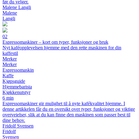
før du velger.
Malene Langli
Malene
Langli
02
Espressomaskiner – kort om typer, funksjoner og bruk
Nyt kaféopplevelsen hjemme med den rette maskinen for din
kaffestil
Merker
Merker
Espressomaskin
Kaffe
Kjøpsguide
Hjemmebarista
Kjøkkenutstyr
6 min
Espressomaskiner gir mulighet til å nyte kafékvalitet hjemme. I
denne artikkelen får du en oversikt over typer, funksjoner og viktige
overveielser, slik at du kan finne den maskinen som passer best til
dine behov.
Fridolf Svensen
Fridolf
Svensen