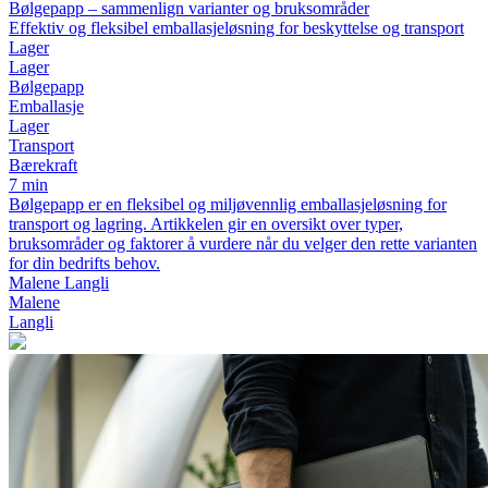
Bølgepapp – sammenlign varianter og bruksområder
Effektiv og fleksibel emballasjeløsning for beskyttelse og transport
Lager
Lager
Bølgepapp
Emballasje
Lager
Transport
Bærekraft
7 min
Bølgepapp er en fleksibel og miljøvennlig emballasjeløsning for
transport og lagring. Artikkelen gir en oversikt over typer,
bruksområder og faktorer å vurdere når du velger den rette varianten
for din bedrifts behov.
Malene Langli
Malene
Langli