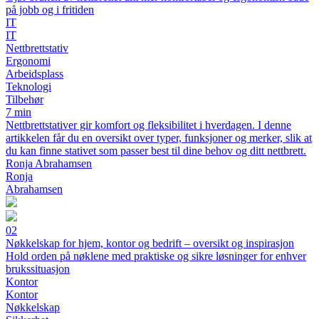
på jobb og i fritiden
IT
IT
Nettbrettstativ
Ergonomi
Arbeidsplass
Teknologi
Tilbehør
7 min
Nettbrettstativer gir komfort og fleksibilitet i hverdagen. I denne
artikkelen får du en oversikt over typer, funksjoner og merker, slik at
du kan finne stativet som passer best til dine behov og ditt nettbrett.
Ronja Abrahamsen
Ronja
Abrahamsen
02
Nøkkelskap for hjem, kontor og bedrift – oversikt og inspirasjon
Hold orden på nøklene med praktiske og sikre løsninger for enhver
brukssituasjon
Kontor
Kontor
Nøkkelskap