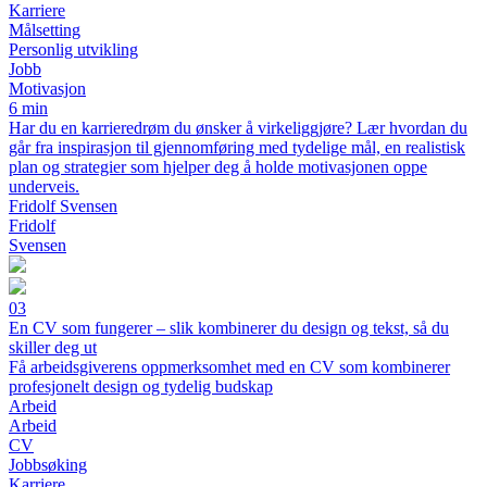
Karriere
Målsetting
Personlig utvikling
Jobb
Motivasjon
6 min
Har du en karrieredrøm du ønsker å virkeliggjøre? Lær hvordan du
går fra inspirasjon til gjennomføring med tydelige mål, en realistisk
plan og strategier som hjelper deg å holde motivasjonen oppe
underveis.
Fridolf Svensen
Fridolf
Svensen
03
En CV som fungerer – slik kombinerer du design og tekst, så du
skiller deg ut
Få arbeidsgiverens oppmerksomhet med en CV som kombinerer
profesjonelt design og tydelig budskap
Arbeid
Arbeid
CV
Jobbsøking
Karriere