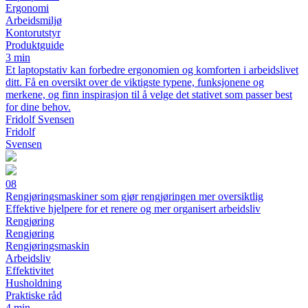
Ergonomi
Arbeidsmiljø
Kontorutstyr
Produktguide
3 min
Et laptopstativ kan forbedre ergonomien og komforten i arbeidslivet
ditt. Få en oversikt over de viktigste typene, funksjonene og
merkene, og finn inspirasjon til å velge det stativet som passer best
for dine behov.
Fridolf Svensen
Fridolf
Svensen
08
Rengjøringsmaskiner som gjør rengjøringen mer oversiktlig
Effektive hjelpere for et renere og mer organisert arbeidsliv
Rengjøring
Rengjøring
Rengjøringsmaskin
Arbeidsliv
Effektivitet
Husholdning
Praktiske råd
4 min