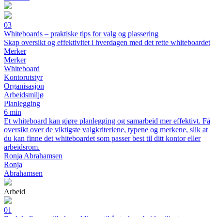
03
Whiteboards – praktiske tips for valg og plassering
Skap oversikt og effektivitet i hverdagen med det rette whiteboardet
Merker
Merker
Whiteboard
Kontorutstyr
Organisasjon
Arbeidsmiljø
Planlegging
6 min
Et whiteboard kan gjøre planlegging og samarbeid mer effektivt. Få
oversikt over de viktigste valgkriteriene, typene og merkene, slik at
du kan finne det whiteboardet som passer best til ditt kontor eller
arbeidsrom.
Ronja Abrahamsen
Ronja
Abrahamsen
Arbeid
01