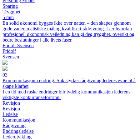
Personlig Finans
Sparing
Trygghet
5 min
En solid økonomi bygges ikke over natten – den skapes gjennom
gode vaner, realistiske mål og kvalifisert rådgivning. Lær hvordan
profesjonell økonomisk veiledning kan gi deg trygghet, oversikt og
bedre beslutninger i alle livets faser.
Fridolf Svensen
Fridolf
Svensen
03
Kommunikasjon i endring: Slik styrker rådgivning lederes evne til å
skape klarhet
I en tid med raske endringer blir tydelig kommunikasjon lederens
viktigste konkurransefortrinn.
Revisjon
Revisjon
Ledelse
Kommunikasjon
Rådgivning
Endringsledelse
Lederutvikling