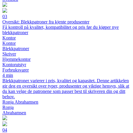
03
Oversikt: Blekkpatroner fra kjente produsenter
Få kontroll på kvalitet, kompatibilitet og pris før du kjøper nye
blekkpatroner
Kontor
Kontor
Blekkpatroner
Skriver
Hjemmekontor
Kontorutstyr
Forbruksvarer
4 min
Blekkpatroner varierer i pris, kvalitet og kapasitet. Denne artikkelen
gir deg en oversikt over typer, produsenter og viktige hensyn, slik at
du kan velge de patronene som passer best til skriveren din og ditt
behov.
Ronja Abrahamsen
Ronja
Abrahamsen
04