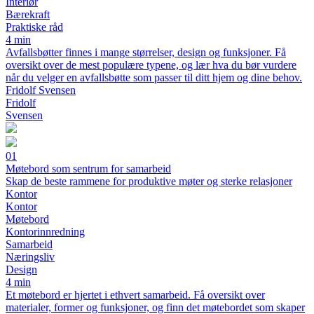
Interiør
Bærekraft
Praktiske råd
4 min
Avfallsbøtter finnes i mange størrelser, design og funksjoner. Få
oversikt over de mest populære typene, og lær hva du bør vurdere
når du velger en avfallsbøtte som passer til ditt hjem og dine behov.
Fridolf Svensen
Fridolf
Svensen
01
Møtebord som sentrum for samarbeid
Skap de beste rammene for produktive møter og sterke relasjoner
Kontor
Kontor
Møtebord
Kontorinnredning
Samarbeid
Næringsliv
Design
4 min
Et møtebord er hjertet i ethvert samarbeid. Få oversikt over
materialer, former og funksjoner, og finn det møtebordet som skaper