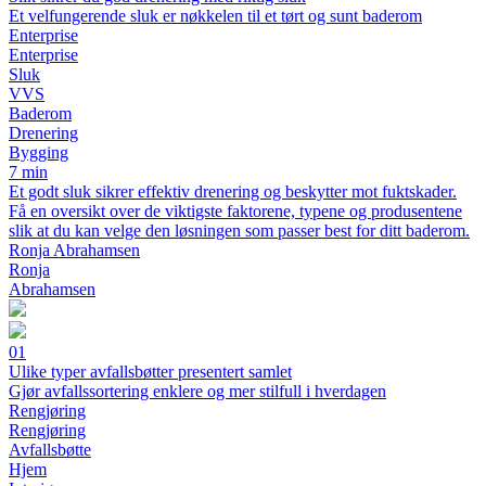
Et velfungerende sluk er nøkkelen til et tørt og sunt baderom
Enterprise
Enterprise
Sluk
VVS
Baderom
Drenering
Bygging
7 min
Et godt sluk sikrer effektiv drenering og beskytter mot fuktskader.
Få en oversikt over de viktigste faktorene, typene og produsentene
slik at du kan velge den løsningen som passer best for ditt baderom.
Ronja Abrahamsen
Ronja
Abrahamsen
01
Ulike typer avfallsbøtter presentert samlet
Gjør avfallssortering enklere og mer stilfull i hverdagen
Rengjøring
Rengjøring
Avfallsbøtte
Hjem