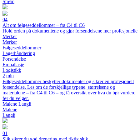
Strøm
04
Alt om følgeseddellommer – fra C4 til C6
Hold orden på dokumentene og gjør forsendelsene mer profesjonelle
Merker
Merker
Følgeseddellommer
Lagerhåndtering
Forsendelse
Emballasje
Logistikk
2 min
Følgeseddellommer beskytter dokumenter og sikrer en profesjonell
forsendelse. Les om de forskjellige typene, størrelsene og
materialene – fra C4 til C6 – og få oversikt over hva du bør vurdere
før du velger.
Malene Langli
Malene
Langli
01
Slik sikrer du god drenering med riktig sluk