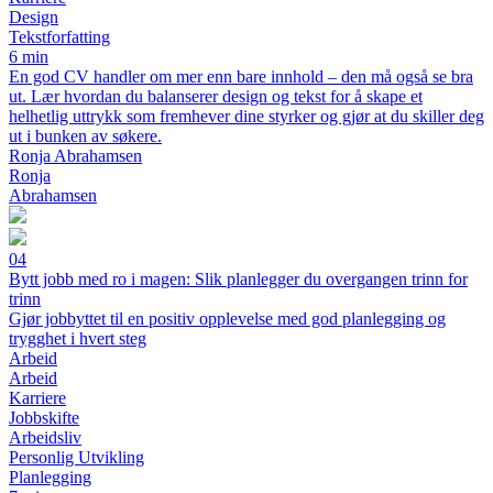
Design
Tekstforfatting
6 min
En god CV handler om mer enn bare innhold – den må også se bra
ut. Lær hvordan du balanserer design og tekst for å skape et
helhetlig uttrykk som fremhever dine styrker og gjør at du skiller deg
ut i bunken av søkere.
Ronja Abrahamsen
Ronja
Abrahamsen
04
Bytt jobb med ro i magen: Slik planlegger du overgangen trinn for
trinn
Gjør jobbyttet til en positiv opplevelse med god planlegging og
trygghet i hvert steg
Arbeid
Arbeid
Karriere
Jobbskifte
Arbeidsliv
Personlig Utvikling
Planlegging