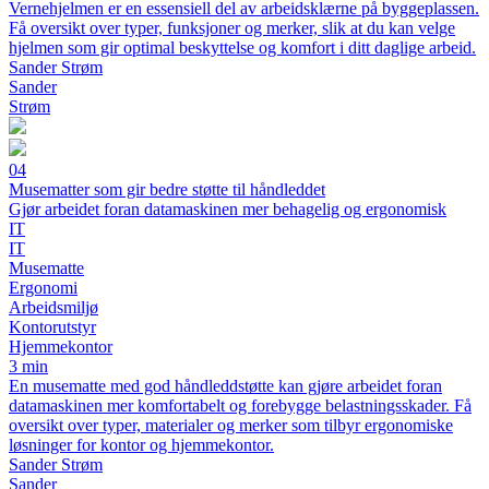
Vernehjelmen er en essensiell del av arbeidsklærne på byggeplassen.
Få oversikt over typer, funksjoner og merker, slik at du kan velge
hjelmen som gir optimal beskyttelse og komfort i ditt daglige arbeid.
Sander Strøm
Sander
Strøm
04
Musematter som gir bedre støtte til håndleddet
Gjør arbeidet foran datamaskinen mer behagelig og ergonomisk
IT
IT
Musematte
Ergonomi
Arbeidsmiljø
Kontorutstyr
Hjemmekontor
3 min
En musematte med god håndleddstøtte kan gjøre arbeidet foran
datamaskinen mer komfortabelt og forebygge belastningsskader. Få
oversikt over typer, materialer og merker som tilbyr ergonomiske
løsninger for kontor og hjemmekontor.
Sander Strøm
Sander