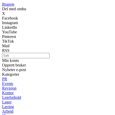
Bransje
Del med omhu
X
Facebook
Instagram
LinkedIn
YouTube
Pinterest
TikTok
Mail
RSS
Min konto
Opprett bruker
Nyheter e-post
Kategorier
PR
Events
Revisjon
Kontor
Leieforhold
Lager
Læring
Arbeid