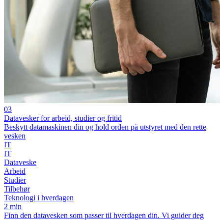
03
Datavesker for arbeid, studier og fritid
Beskytt datamaskinen din og hold orden på utstyret med den rette
vesken
IT
IT
Dataveske
Arbeid
Studier
Tilbehør
Teknologi i hverdagen
2 min
Finn den datavesken som passer til hverdagen din. Vi guider deg