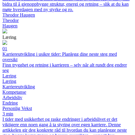
bidra til å gjenoppbygge struktur, energi og retning – slik at du kan
møte hverdagen med ny styrke og ro.
Theodor Haugen
Theodor
Haugen
Læring
01
Karriereutvikling i usikre tider: Planlegg dine neste steg med
oversikt
Finn trygghet og retning i karrieren – selv når alt rundt deg endrer
seg
Læring
Læring
Karriereutvikling
Kompetanse
Arbeidsliv
Endring
Personlig Vekst
3 min
I tider med usikkerhet og raske endringer i arbeidslivet er det
viktigere enn noen gang å ta styring over egen karriere. Denne
artikkelen gir deg konkrete råd til hvordan du kan planlegge neste