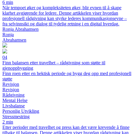
6 min
Når tempoet øker og kompleksiteten øker, blir evnen til å skape
klarhet avgjørende for ledere. Denne artikkelen viser hvordan
profesjonell rådgivning kan styrke lederes kommunikasjonsevne –
fra selvinnsikt og dialog til tydelig retning i en digital hverdag.
Ronja Abrahamsen
Ronja
Abrahamsen
04
Finn balansen etter travelhet – rådgivning som støtte til
gjenoppbygging
Finn roen etter en hektisk periode og bygg deg opp med profesjonell
støtte
Revisjon
Revisjon
Rådgivning
Mental Helse
Livsbalanse
Personlig Utvikling
Stressmestring
2 min
Etter perioder med travelhet og press kan det være krevende å finne
tilbake til balansen. Denne artikkelen viser hvordan rådgivning kan