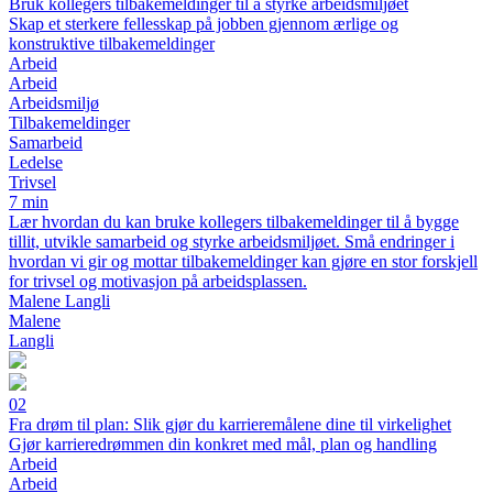
Bruk kollegers tilbakemeldinger til å styrke arbeidsmiljøet
Skap et sterkere fellesskap på jobben gjennom ærlige og
konstruktive tilbakemeldinger
Arbeid
Arbeid
Arbeidsmiljø
Tilbakemeldinger
Samarbeid
Ledelse
Trivsel
7 min
Lær hvordan du kan bruke kollegers tilbakemeldinger til å bygge
tillit, utvikle samarbeid og styrke arbeidsmiljøet. Små endringer i
hvordan vi gir og mottar tilbakemeldinger kan gjøre en stor forskjell
for trivsel og motivasjon på arbeidsplassen.
Malene Langli
Malene
Langli
02
Fra drøm til plan: Slik gjør du karrieremålene dine til virkelighet
Gjør karrieredrømmen din konkret med mål, plan og handling
Arbeid
Arbeid