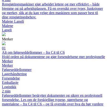
Rengjøringsmaskiner gjør arbeidet lettere og mer effektivt – både
hjemme og på arbeidsplassen. Få en oversikt over typer, funksjoner
og merker, slik at du kan velge den maskinen som passer best til
dine rengjøringsbehov.
Malene Langli
Malene
Langli
Merker
01
Alt om følgeseddellommer – fra C4 til C6
Hold orden på dokumentene og gjør forsendelsene mer profesjonelle
Merker
Merker
Følgeseddellommer
Lagerhåndtering
Forsendelse
Emballasje
Logistikk
2 min
Følgeseddellommer beskytter dokumenter og sikrer en profesjonell
forsendelse. Les om de forskjellige typene, størrelsene og
materialene – fra C4 til C6 – og få oversikt over hva du bør vurdere