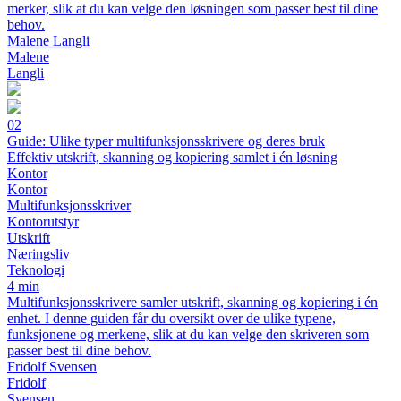
merker, slik at du kan velge den løsningen som passer best til dine
behov.
Malene Langli
Malene
Langli
02
Guide: Ulike typer multifunksjonsskrivere og deres bruk
Effektiv utskrift, skanning og kopiering samlet i én løsning
Kontor
Kontor
Multifunksjonsskriver
Kontorutstyr
Utskrift
Næringsliv
Teknologi
4 min
Multifunksjonsskrivere samler utskrift, skanning og kopiering i én
enhet. I denne guiden får du oversikt over de ulike typene,
funksjonene og merkene, slik at du kan velge den skriveren som
passer best til dine behov.
Fridolf Svensen
Fridolf
Svensen