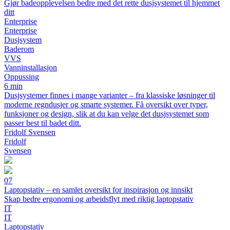
Gjør badeopplevelsen bedre med det rette dusjsystemet til hjemmet
ditt
Enterprise
Enterprise
Dusjsystem
Baderom
VVS
Vanninstallasjon
Oppussing
6 min
Dusjsystemer finnes i mange varianter – fra klassiske løsninger til
moderne regndusjer og smarte systemer. Få oversikt over typer,
funksjoner og design, slik at du kan velge det dusjsystemet som
passer best til badet ditt.
Fridolf Svensen
Fridolf
Svensen
07
Laptopstativ – en samlet oversikt for inspirasjon og innsikt
Skap bedre ergonomi og arbeidsflyt med riktig laptopstativ
IT
IT
Laptopstativ