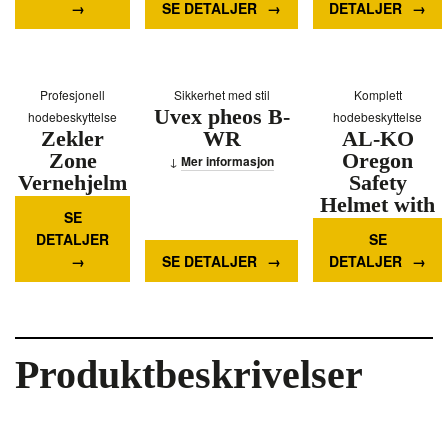
SE DETALJER
DETALJER
Mer informasjon
Profesjonell
Sikkerhet med stil
Komplett
Uvex pheos B-
hodebeskyttelse
hodebeskyttelse
Zekler
WR
AL-KO
Zone
Oregon
Mer informasjon
Vernehjelm
Safety
- Rød
Helmet with
SE
Earmuffs
Mer informasjon
DETALJER
SE
and Visor
SE DETALJER
DETALJER
Mer informasjon
Produktbeskrivelser