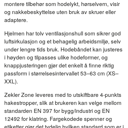
montere tilbehør som hodelykt, hørselvern, visir
og nakkebeskyttelse uten bruk av skruer eller
adaptere.
Hjelmen har tolv ventilasjonshull som sikrer god
luftsirkulasjon og et behagelig arbeidsmiljø, selv
under lengre tids bruk. Hodebåndet kan justeres
i høyden og tilpasses ulike hodeformer, og
knappjusteringen gjør det enkelt å finne riktig
passform i størrelsesintervallet 53–63 cm (XS–
XXL).
Zekler Zone leveres med to utskiftbare 4-punkts
hakestropper, slik at brukeren kan velge mellom
standarden EN 397 for bygg/industri og EN
12492 for klatring. Fargekodede spenner og
etiketter gjør det tydelig hvilken standard som er i