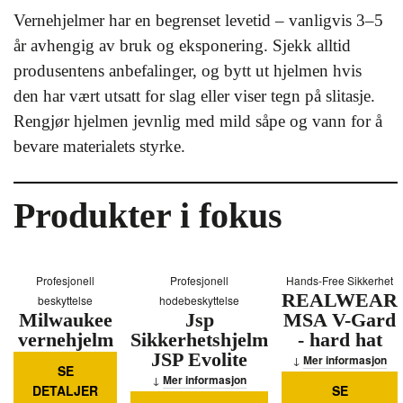
Vernehjelmer har en begrenset levetid – vanligvis 3–5
år avhengig av bruk og eksponering. Sjekk alltid
produsentens anbefalinger, og bytt ut hjelmen hvis
den har vært utsatt for slag eller viser tegn på slitasje.
Rengjør hjelmen jevnlig med mild såpe og vann for å
bevare materialets styrke.
Produkter i fokus
Profesjonell
Profesjonell
Hands‑Free Sikkerhet
REALWEAR
beskyttelse
hodebeskyttelse
Milwaukee
Jsp
MSA V-Gard
vernehjelm
Sikkerhetshjelm
- hard hat
BOLT™200
JSP Evolite
Mer informasjon
SE
hvit
Mer informasjon
DETALJER
SE
ventilert