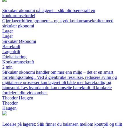
Sirkulær økonomi på lageret – slik blir bærekraft en
konkurransefordel
Gjør lagerdriften grønnere – og styrk konkurransekraften med
sirkulær økonomi
Lager
Lager
Sirkulær Økonomi
Bærekraft
Lagerdrift
Digitalisering
Konkurransekraft
2 min
Sirkulær økonomi handler om mer enn miljø – det er en smart
forretningsstrategi. Ved å gjenbruke ressurser, redusere svinn og
digitalisere prosesser kan lageret bli både mer bærekraftig og
lønnsomt. Les hvordan du kan omsette bærekraft til konkrete
fordeler i din virksomhet.
Theodor Haugen
Theodor
Haugen
Ledelse på lageret: Slik finner du balansen mellom kontroll og tillit