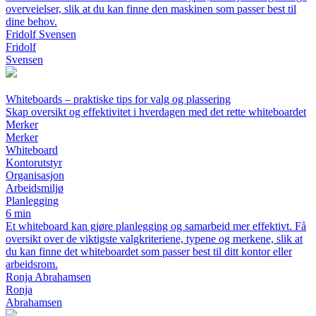
overveielser, slik at du kan finne den maskinen som passer best til
dine behov.
Fridolf Svensen
Fridolf
Svensen
Whiteboards – praktiske tips for valg og plassering
Skap oversikt og effektivitet i hverdagen med det rette whiteboardet
Merker
Merker
Whiteboard
Kontorutstyr
Organisasjon
Arbeidsmiljø
Planlegging
6 min
Et whiteboard kan gjøre planlegging og samarbeid mer effektivt. Få
oversikt over de viktigste valgkriteriene, typene og merkene, slik at
du kan finne det whiteboardet som passer best til ditt kontor eller
arbeidsrom.
Ronja Abrahamsen
Ronja
Abrahamsen