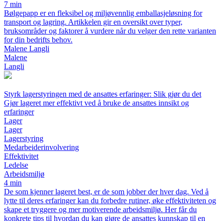
7 min
Bølgepapp er en fleksibel og miljøvennlig emballasjeløsning for
transport og lagring. Artikkelen gir en oversikt over typer,
bruksområder og faktorer å vurdere når du velger den rette varianten
for din bedrifts behov.
Malene Langli
Malene
Langli
Styrk lagerstyringen med de ansattes erfaringer: Slik gjør du det
Gjør lageret mer effektivt ved å bruke de ansattes innsikt og
erfaringer
Lager
Lager
Lagerstyring
Medarbeiderinvolvering
Effektivitet
Ledelse
Arbeidsmiljø
4 min
De som kjenner lageret best, er de som jobber der hver dag. Ved å
lytte til deres erfaringer kan du forbedre rutiner, øke effektiviteten og
skape et tryggere og mer motiverende arbeidsmiljø. Her får du
konkrete tips til hvordan du kan gjøre de ansattes kunnskap til en