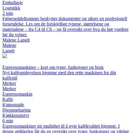
Emballasje
Logistikk
2 min
Følgeseddellommer beskytter dokumenter og sikrer en profesjonell
forsendelse. Les om de forskjellige typene, størrelsene og
materialene – fra C4 til C6 – og få oversikt over hva du bør vurdere
før du velger.
Malene Langli
Malene
Langli
Espressomaskiner – kort om typer, funksjoner og bruk
Nyt kaféopplevelsen hjemme med den rette maskinen for din
kaffestil
Merker
Merker
Espressomaskin
Kaffe
Kjøpsguide
Hjemmebarista
Kjøkkenutstyr
6 min
Espressomaskiner gir mulighet til å nyte kafékvalitet hjemme. I
denne artikkelen får du en oversikt over typer, funksjoner og viktige