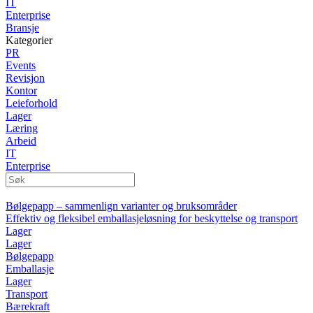
IT
Enterprise
Bransje
Kategorier
PR
Events
Revisjon
Kontor
Leieforhold
Lager
Læring
Arbeid
IT
Enterprise
Bølgepapp – sammenlign varianter og bruksområder
Effektiv og fleksibel emballasjeløsning for beskyttelse og transport
Lager
Lager
Bølgepapp
Emballasje
Lager
Transport
Bærekraft