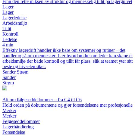
Finn den rette miksen av struktur og menneskelig tillit på lagergulvet
Lager
Lager
Lagerledelse
Arbeidsmiljø
Tillit
Kontroll
Ledelse
4 min
Effektiv lagerdrift handler ikke bare om systemer og rutiner – det
handler også om mennesker. Lær hvordan du som leder kan skape et
arbeidsmiljø der både kontroll og tillit får plass, slik at teamet yter sitt
beste og trivselen øker.
Sander Strøm
Sander
Strøm
Alt om følgeseddellommer – fra C4 til C6
Hold orden på dokumentene og gjør forsendelsene mer profesjonelle
Merker
Merker
Følgeseddellommer
Lagerhåndtering
Forsendelse