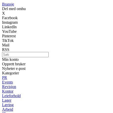
Bransje
Del med omhu
X
Facebook
Instagram
LinkedIn
YouTube
Pinterest
TikTok
Mail
RSS
Min konto
Opprett bruker
Nyheter e-post
Kategorier
PR
Events
Revisjon
Kontor
Leieforhold
Lager
Læring
Arbeid