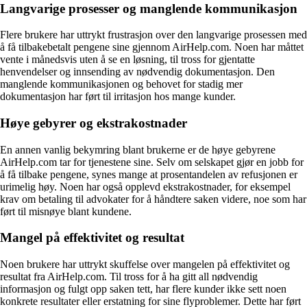
Langvarige prosesser og manglende kommunikasjon
Flere brukere har uttrykt frustrasjon over den langvarige prosessen med
å få tilbakebetalt pengene sine gjennom AirHelp.com. Noen har måttet
vente i månedsvis uten å se en løsning, til tross for gjentatte
henvendelser og innsending av nødvendig dokumentasjon. Den
manglende kommunikasjonen og behovet for stadig mer
dokumentasjon har ført til irritasjon hos mange kunder.
Høye gebyrer og ekstrakostnader
En annen vanlig bekymring blant brukerne er de høye gebyrene
AirHelp.com tar for tjenestene sine. Selv om selskapet gjør en jobb for
å få tilbake pengene, synes mange at prosentandelen av refusjonen er
urimelig høy. Noen har også opplevd ekstrakostnader, for eksempel
krav om betaling til advokater for å håndtere saken videre, noe som har
ført til misnøye blant kundene.
Mangel på effektivitet og resultat
Noen brukere har uttrykt skuffelse over mangelen på effektivitet og
resultat fra AirHelp.com. Til tross for å ha gitt all nødvendig
informasjon og fulgt opp saken tett, har flere kunder ikke sett noen
konkrete resultater eller erstatning for sine flyproblemer. Dette har ført