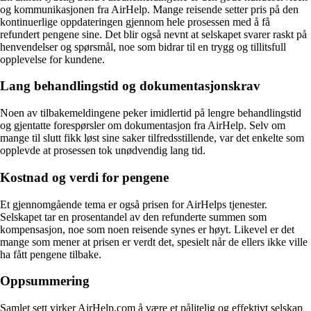
og kommunikasjonen fra AirHelp. Mange reisende setter pris på den
kontinuerlige oppdateringen gjennom hele prosessen med å få
refundert pengene sine. Det blir også nevnt at selskapet svarer raskt på
henvendelser og spørsmål, noe som bidrar til en trygg og tillitsfull
opplevelse for kundene.
Lang behandlingstid og dokumentasjonskrav
Noen av tilbakemeldingene peker imidlertid på lengre behandlingstid
og gjentatte forespørsler om dokumentasjon fra AirHelp. Selv om
mange til slutt fikk løst sine saker tilfredsstillende, var det enkelte som
opplevde at prosessen tok unødvendig lang tid.
Kostnad og verdi for pengene
Et gjennomgående tema er også prisen for AirHelps tjenester.
Selskapet tar en prosentandel av den refunderte summen som
kompensasjon, noe som noen reisende synes er høyt. Likevel er det
mange som mener at prisen er verdt det, spesielt når de ellers ikke ville
ha fått pengene tilbake.
Oppsummering
Samlet sett virker AirHelp.com å være et pålitelig og effektivt selskap