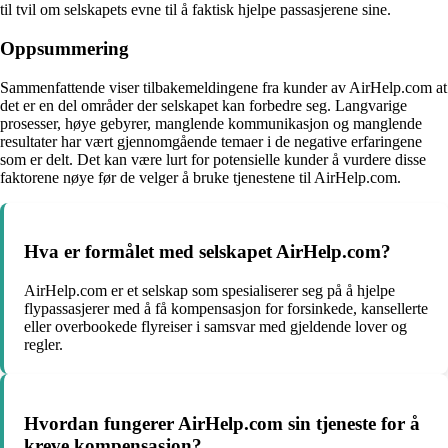
til tvil om selskapets evne til å faktisk hjelpe passasjerene sine.
Oppsummering
Sammenfattende viser tilbakemeldingene fra kunder av AirHelp.com at
det er en del områder der selskapet kan forbedre seg. Langvarige
prosesser, høye gebyrer, manglende kommunikasjon og manglende
resultater har vært gjennomgående temaer i de negative erfaringene
som er delt. Det kan være lurt for potensielle kunder å vurdere disse
faktorene nøye før de velger å bruke tjenestene til AirHelp.com.
Hva er formålet med selskapet AirHelp.com?
AirHelp.com er et selskap som spesialiserer seg på å hjelpe
flypassasjerer med å få kompensasjon for forsinkede, kansellerte
eller overbookede flyreiser i samsvar med gjeldende lover og
regler.
Hvordan fungerer AirHelp.com sin tjeneste for å
kreve kompensasjon?