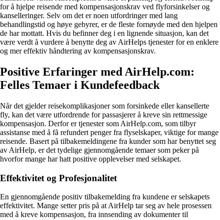
for å hjelpe reisende med kompensasjonskrav ved flyforsinkelser og
kanselleringer. Selv om det er noen utfordringer med lang
behandlingstid og høye gebyrer, er de fleste fornøyde med den hjelpen
de har mottatt. Hvis du befinner deg i en lignende situasjon, kan det
være verdt å vurdere å benytte deg av AirHelps tjenester for en enklere
og mer effektiv håndtering av kompensasjonskrav.
Positive Erfaringer med AirHelp.com:
Felles Temaer i Kundefeedback
Når det gjelder reisekomplikasjoner som forsinkede eller kansellerte
fly, kan det være utfordrende for passasjerer å kreve sin rettmessige
kompensasjon. Derfor er tjenester som AirHelp.com, som tilbyr
assistanse med å få refundert penger fra flyselskaper, viktige for mange
reisende. Basert på tilbakemeldingene fra kunder som har benyttet seg
av AirHelp, er det tydelige gjennomgående temaer som peker på
hvorfor mange har hatt positive opplevelser med selskapet.
Effektivitet og Profesjonalitet
En gjennomgående positiv tilbakemelding fra kundene er selskapets
effektivitet. Mange setter pris på at AirHelp tar seg av hele prosessen
med å kreve kompensasjon, fra innsending av dokumenter til