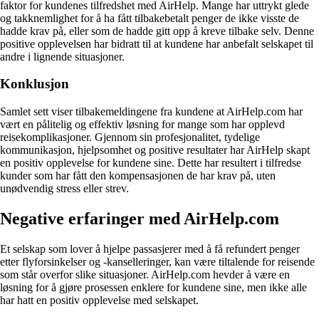
faktor for kundenes tilfredshet med AirHelp. Mange har uttrykt glede
og takknemlighet for å ha fått tilbakebetalt penger de ikke visste de
hadde krav på, eller som de hadde gitt opp å kreve tilbake selv. Denne
positive opplevelsen har bidratt til at kundene har anbefalt selskapet til
andre i lignende situasjoner.
Konklusjon
Samlet sett viser tilbakemeldingene fra kundene at AirHelp.com har
vært en pålitelig og effektiv løsning for mange som har opplevd
reisekomplikasjoner. Gjennom sin profesjonalitet, tydelige
kommunikasjon, hjelpsomhet og positive resultater har AirHelp skapt
en positiv opplevelse for kundene sine. Dette har resultert i tilfredse
kunder som har fått den kompensasjonen de har krav på, uten
unødvendig stress eller strev.
Negative erfaringer med AirHelp.com
Et selskap som lover å hjelpe passasjerer med å få refundert penger
etter flyforsinkelser og -kanselleringer, kan være tiltalende for reisende
som står overfor slike situasjoner. AirHelp.com hevder å være en
løsning for å gjøre prosessen enklere for kundene sine, men ikke alle
har hatt en positiv opplevelse med selskapet.