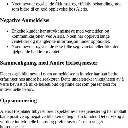
Noen nevner også at de fikk rask og effektiv behandling, noe
som bidro til en god opplevelse hos Aleris.
Negative Anmeldelser
Enkelte kunder har uttrykt misnøye med ventetiden og
kommunikasjonen ved Aleris. Noen har opplevd lange
ventetider og manglende informasjon under oppholdet.
Noen nevner også at de ikke følte seg ivaretatt eller fikk den
hjelpen de hadde forventet.
Sammenligning med Andre Helsetjenester
Det er også blitt nevnt i noen anmeldelser at kunder har hatt bedre
erfaringer hos andre helseaktører. Dette understreker viktigheten av å
være bevisst på ulike helsetilbud og finne det som passer best for
individuelle behov.
Oppsummering
Aleris Hospitaler tilbyr et bredt spekter av helsetjenester og har mottatt
både positive og negative tilbakemeldinger fra kunder. Det er viktig å
vurdere individuelle behov og preferanser når man velger
helsetjenester.