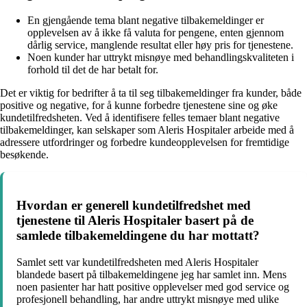
En gjengående tema blant negative tilbakemeldinger er
opplevelsen av å ikke få valuta for pengene, enten gjennom
dårlig service, manglende resultat eller høy pris for tjenestene.
Noen kunder har uttrykt misnøye med behandlingskvaliteten i
forhold til det de har betalt for.
Det er viktig for bedrifter å ta til seg tilbakemeldinger fra kunder, både
positive og negative, for å kunne forbedre tjenestene sine og øke
kundetilfredsheten. Ved å identifisere felles temaer blant negative
tilbakemeldinger, kan selskaper som Aleris Hospitaler arbeide med å
adressere utfordringer og forbedre kundeopplevelsen for fremtidige
besøkende.
Hvordan er generell kundetilfredshet med
tjenestene til Aleris Hospitaler basert på de
samlede tilbakemeldingene du har mottatt?
Samlet sett var kundetilfredsheten med Aleris Hospitaler
blandede basert på tilbakemeldingene jeg har samlet inn. Mens
noen pasienter har hatt positive opplevelser med god service og
profesjonell behandling, har andre uttrykt misnøye med ulike