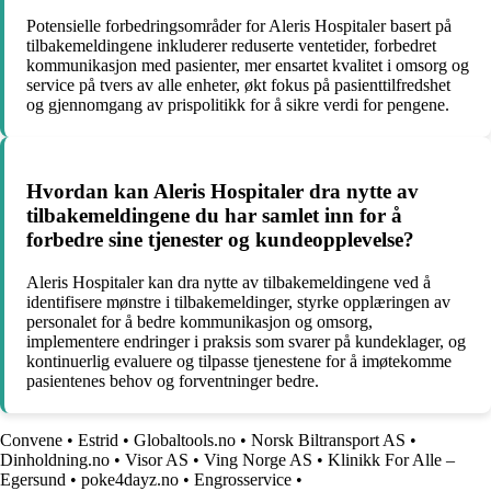
Potensielle forbedringsområder for Aleris Hospitaler basert på
tilbakemeldingene inkluderer reduserte ventetider, forbedret
kommunikasjon med pasienter, mer ensartet kvalitet i omsorg og
service på tvers av alle enheter, økt fokus på pasienttilfredshet
og gjennomgang av prispolitikk for å sikre verdi for pengene.
Hvordan kan Aleris Hospitaler dra nytte av
tilbakemeldingene du har samlet inn for å
forbedre sine tjenester og kundeopplevelse?
Aleris Hospitaler kan dra nytte av tilbakemeldingene ved å
identifisere mønstre i tilbakemeldinger, styrke opplæringen av
personalet for å bedre kommunikasjon og omsorg,
implementere endringer i praksis som svarer på kundeklager, og
kontinuerlig evaluere og tilpasse tjenestene for å imøtekomme
pasientenes behov og forventninger bedre.
Convene
•
Estrid
•
Globaltools.no
•
Norsk Biltransport AS
•
Dinholdning.no
•
Visor AS
•
Ving Norge AS
•
Klinikk For Alle –
Egersund
•
poke4dayz.no
•
Engrosservice
•