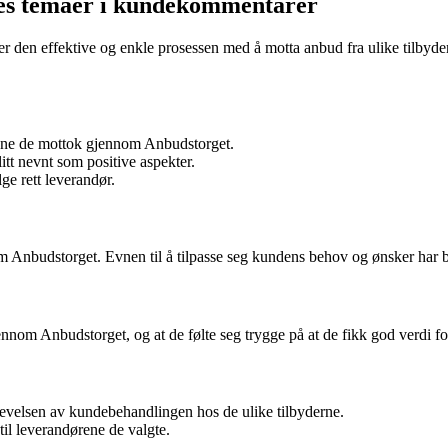
lles temaer i kundekommentarer
den effektive og enkle prosessen med å motta anbud fra ulike tilbyder
estene de mottok gjennom Anbudstorget.
tt nevnt som positive aspekter.
ge rett leverandør.
om Anbudstorget. Evnen til å tilpasse seg kundens behov og ønsker har bl
ennom Anbudstorget, og at de følte seg trygge på at de fikk god verdi f
velsen av kundebehandlingen hos de ulike tilbyderne.
il leverandørene de valgte.