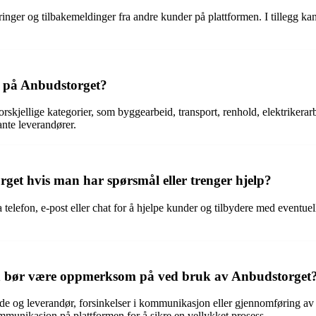
ringer og tilbakemeldinger fra andre kunder på plattformen. I tillegg 
t på Anbudstorget?
rskjellige kategorier, som byggearbeid, transport, renhold, elektrikerar
vante leverandører.
t hvis man har spørsmål eller trenger hjelp?
telefon, e-post eller chat for å hjelpe kunder og tilbydere med eventue
man bør være oppmerksom på ved bruk av Anbudstorget
e og leverandør, forsinkelser i kommunikasjon eller gjennomføring av o
mmunikasjon på plattformen for å sikre en vellykket prosess.