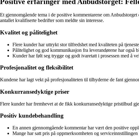
Positive erfaringer med Anbudstorget: Fe
Et gjennomgående tema i de positive kommentarene om Anbudstorget er 
antallet kvalifiserte bedrifter som meldte sin interesse.
Kvalitet og pålitelighet
Flere kunder har uttrykt stor tilfredshet med kvaliteten på tjen
Pålitelighet og god kommunikasjon fra leverandørene har også bli
Kunder har følt seg trygge og godt ivaretatt i prosessen med å vel
Profesjonalitet og fleksibilitet
Kundene har lagt vekt på profesjonaliteten til tilbyderne de fant gjenn
Konkurransedyktige priser
Flere kunder har fremhevet at de fikk konkurransedyktige pristilbud gj
Positiv kundebehandling
En annen gjennomgående kommentar har vært den positive opple
Mange har satt pris på oppmerksomheten og serviceinnstillingen t