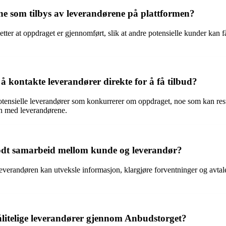
ne som tilbys av leverandørene på plattformen?
tter at oppdraget er gjennomført, slik at andre potensielle kunder kan få
 kontakte leverandører direkte for å få tilbud?
otensielle leverandører som konkurrerer om oppdraget, noe som kan result
on med leverandørene.
odt samarbeid mellom kunde og leverandør?
andøren kan utveksle informasjon, klargjøre forventninger og avtale de
litelige leverandører gjennom Anbudstorget?