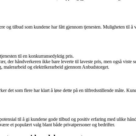
e og tilbud som kundene har fått gjennom tjenesten. Muligheten til å vel
jenesten til en konkurransedyktig pris.
 der håndverkeren ikke bare leverte til laveste pris, men også viste seg
g, malerarbeid og elektrikerarbeid gjennom Anbudstorget.
 det som flere har klart å løse dette på en tilfredsstillende måte. Kunden
.
 potensial til å gi kundene gode tilbud og positiv erfaring med ulike h
være et populært valg blant både privatpersoner og bedrifter.