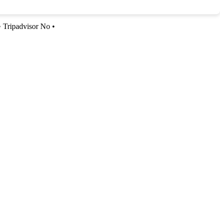
•
Tripadvisor No
•