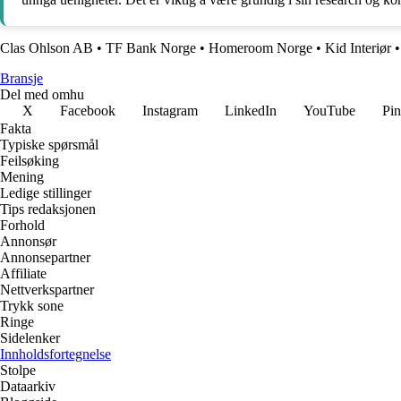
Clas Ohlson AB
•
TF Bank Norge
•
Homeroom Norge
•
Kid Interiør
Bransje
Del med omhu
X
Facebook
Instagram
LinkedIn
YouTube
Pin
Fakta
Typiske spørsmål
Feilsøking
Mening
Ledige stillinger
Tips redaksjonen
Forhold
Annonsør
Annonsepartner
Affiliate
Nettverkspartner
Trykk sone
Ringe
Sidelenker
Innholdsfortegnelse
Stolpe
Dataarkiv