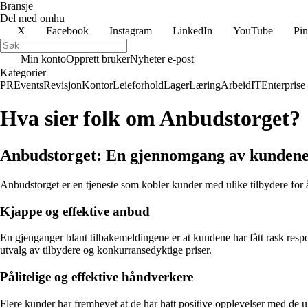
Bransje
Del med omhu
X
Facebook
Instagram
LinkedIn
YouTube
Pin
Min konto
Opprett bruker
Nyheter e-post
Kategorier
PR
Events
Revisjon
Kontor
Leieforhold
Lager
Læring
Arbeid
IT
Enterprise
Hva sier folk om Anbudstorget?
Anbudstorget: En gjennomgang av kundene
Anbudstorget er en tjeneste som kobler kunder med ulike tilbydere for å
Kjappe og effektive anbud
En gjenganger blant tilbakemeldingene er at kundene har fått rask resp
utvalg av tilbydere og konkurransedyktige priser.
Pålitelige og effektive håndverkere
Flere kunder har fremhevet at de har hatt positive opplevelser med de