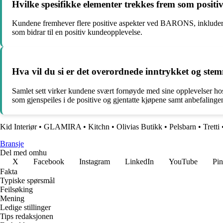
Hvilke spesifikke elementer trekkes frem som posi
Kundene fremhever flere positive aspekter ved BARONS, inkludert go
som bidrar til en positiv kundeopplevelse.
Hva vil du si er det overordnede inntrykket og st
Samlet sett virker kundene svært fornøyde med sine opplevelser
som gjenspeiles i de positive og gjentatte kjøpene samt anbefalinge
Kid Interiør
•
GLAMIRA
•
Kitchn
•
Olivias Butikk
•
Pelsbarn
•
Tretti
Bransje
Del med omhu
X
Facebook
Instagram
LinkedIn
YouTube
Pin
Fakta
Typiske spørsmål
Feilsøking
Mening
Ledige stillinger
Tips redaksjonen