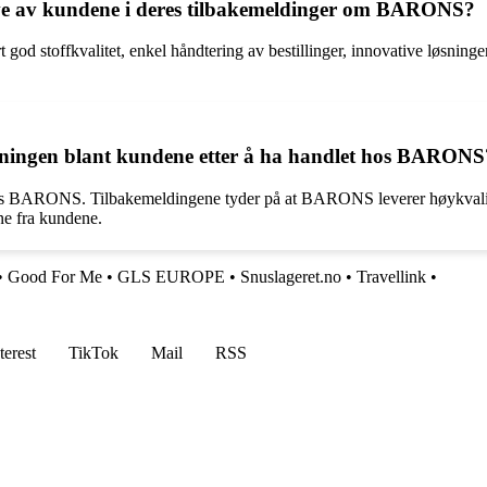
tive av kundene i deres tilbakemeldinger om BARONS?
d stoffkvalitet, enkel håndtering av bestillinger, innovative løsninge
emningen blant kundene etter å ha handlet hos BARONS
 hos BARONS. Tilbakemeldingene tyder på at BARONS leverer høykvali
ne fra kundene.
•
Good For Me
•
GLS EUROPE
•
Snuslageret.no
•
Travellink
•
terest
TikTok
Mail
RSS