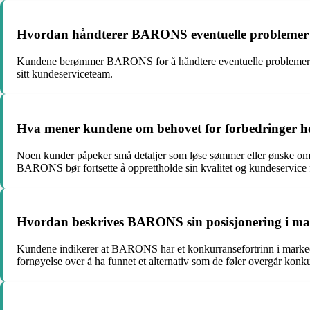
Hvordan håndterer BARONS eventuelle problemer me
Kundene berømmer BARONS for å håndtere eventuelle problemer med b
sitt kundeserviceteam.
Hva mener kundene om behovet for forbedringer hos
Noen kunder påpeker små detaljer som løse sømmer eller ønske om u
BARONS bør fortsette å opprettholde sin kvalitet og kundeservice fo
Hvordan beskrives BARONS sin posisjonering i m
Kundene indikerer at BARONS har et konkurransefortrinn i markede
fornøyelse over å ha funnet et alternativ som de føler overgår konk