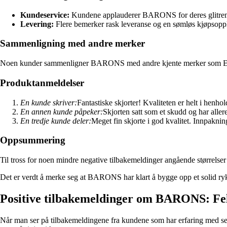
Kundeservice:
Kundene applauderer BARONS for deres glitrende
Levering:
Flere bemerker rask leveranse og en sømløs kjøps
Sammenligning med andre merker
Noen kunder sammenligner BARONS med andre kjente merker som Eton,
Produktanmeldelser
En kunde skriver:
Fantastiske skjorter! Kvaliteten er helt i henhol
En annen kunde påpeker:
Skjorten satt som et skudd og har alle
En tredje kunde deler:
Meget fin skjorte i god kvalitet. Innpaknin
Oppsummering
Til tross for noen mindre negative tilbakemeldinger angående størrelse
Det er verdt å merke seg at BARONS har klart å bygge opp et solid rykt
Positive tilbakemeldinger om BARONS: Fe
Når man ser på tilbakemeldingene fra kundene som har erfaring med se