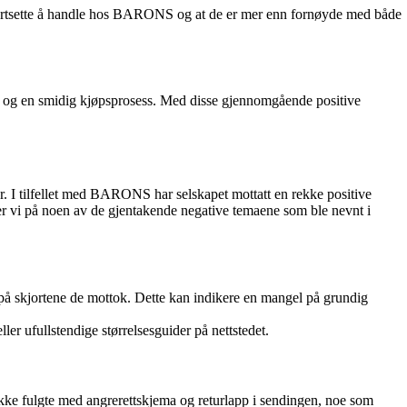
 fortsette å handle hos BARONS og at de er mer enn fornøyde med både
e og en smidig kjøpsprosess. Med disse gjennomgående positive
r. I tilfellet med BARONS har selskapet mottatt en rekke positive
er vi på noen av de gjentakende negative temaene som ble nevnt i
å skjortene de mottok. Dette kan indikere en mangel på grundig
 ufullstendige størrelsesguider på nettstedet.
ke fulgte med angrerettskjema og returlapp i sendingen, noe som