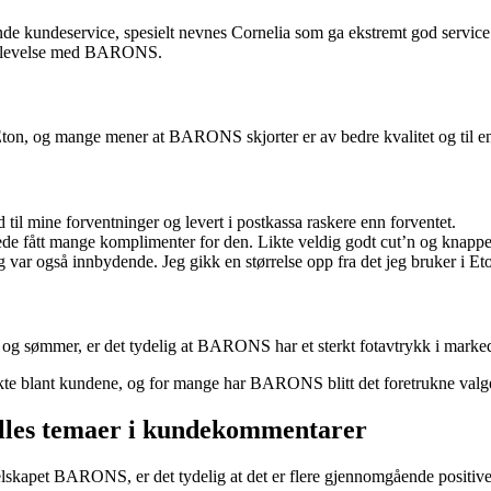
 kundeservice, spesielt nevnes Cornelia som ga ekstremt god service
opplevelse med BARONS.
 og mange mener at BARONS skjorter er av bedre kvalitet og til en
d til mine forventninger og levert i postkassa raskere enn forventet.
rede fått mange komplimenter for den. Likte veldig godt cut’n og knapp
g var også innbydende. Jeg gikk en størrelse opp fra det jeg bruker i Et
r og sømmer, er det tydelig at BARONS har et sterkt fotavtrykk i marke
e blant kundene, og for mange har BARONS blitt det foretrukne valget n
lles temaer i kundekommentarer
lskapet BARONS, er det tydelig at det er flere gjennomgående positive