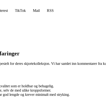
terest
TikTok
Mail
RSS
faringer
ielt for deres skjortekolleksjon. Vi har samlet inn kommentarer fra 
alitet som er holdbar og behagelig.
e, selv de med ulike kroppsformer.
ar god lengde og krever minimalt med stryking.