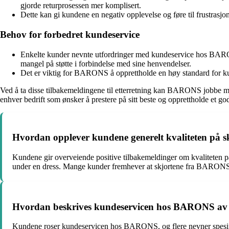
gjorde returprosessen mer komplisert.
Dette kan gi kundene en negativ opplevelse og føre til frustrasjo
Behov for forbedret kundeservice
Enkelte kunder nevnte utfordringer med kundeservice hos BARONS.
mangel på støtte i forbindelse med sine henvendelser.
Det er viktig for BARONS å opprettholde en høy standard for kunde
Ved å ta disse tilbakemeldingene til etterretning kan BARONS jobbe med
enhver bedrift som ønsker å prestere på sitt beste og opprettholde et god
Hvordan opplever kundene generelt kvaliteten på
Kundene gir overveiende positive tilbakemeldinger om kvaliteten på
under en dress. Mange kunder fremhever at skjortene fra BARONS er i
Hvordan beskrives kundeservicen hos BARONS av 
Kundene roser kundeservicen hos BARONS, og flere nevner spesifik