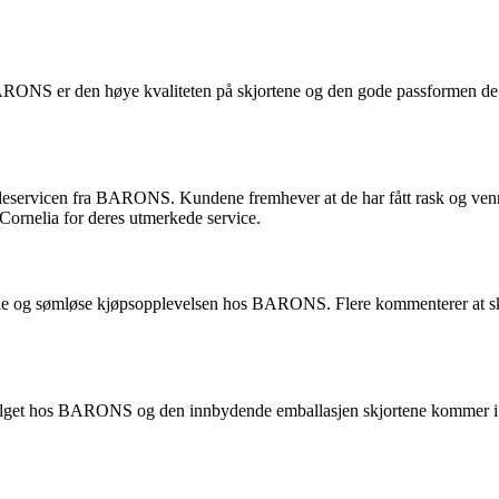
ARONS er den høye kvaliteten på skjortene og den gode passformen de ti
rvicen fra BARONS. Kundene fremhever at de har fått rask og vennlig
 Cornelia for deres utmerkede service.
 og sømløse kjøpsopplevelsen hos BARONS. Flere kommenterer at skjort
valget hos BARONS og den innbydende emballasjen skjortene kommer i. De