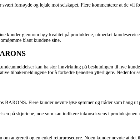
 svært fornøyde og lojale mot selskapet. Flere kommenterer at de vil
 sine kunder gjennom høy kvalitet på produktene, utmerket kundeservic
id omdømme blant kundene sine.
 BARONS
 kundeanmeldelser kan ha stor innvirkning på beslutningen til nye kunde
ive tilbakemeldingene for å forbedre tjenesten ytterligere. Nedenfor s
hos BARONS. Flere kunder nevnte løse sømmer og tråder som hang ut p
n på skjortene, noe som kan indikere inkonsekvens i produksjonen eller
om angrerett og en enkel returprosedyre. Noen kunder nevnte at det ik