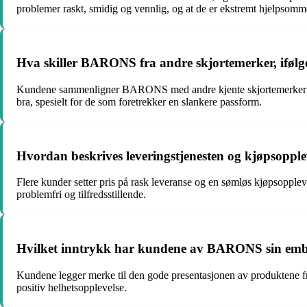
problemer raskt, smidig og vennlig, og at de er ekstremt hjelpsomme
Hva skiller BARONS fra andre skjortemerker, ifølg
Kundene sammenligner BARONS med andre kjente skjortemerker som
bra, spesielt for de som foretrekker en slankere passform.
Hvordan beskrives leveringstjenesten og kjøpsop
Flere kunder setter pris på rask leveranse og en sømløs kjøpsopple
problemfri og tilfredsstillende.
Hvilket inntrykk har kundene av BARONS sin emba
Kundene legger merke til den gode presentasjonen av produktene f
positiv helhetsopplevelse.