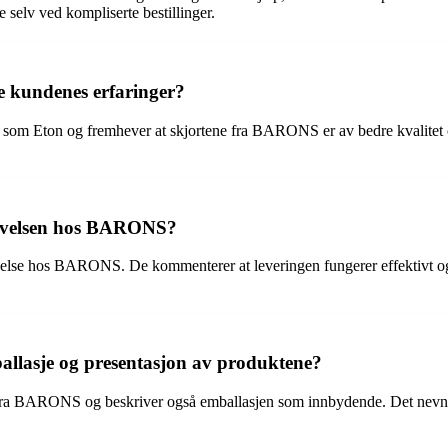
 selv ved kompliserte bestillinger.
e kundenes erfaringer?
 Eton og fremhever at skjortene fra BARONS er av bedre kvalitet o
plevelsen hos BARONS?
velse hos BARONS. De kommenterer at leveringen fungerer effektivt og at
llasje og presentasjon av produktene?
ra BARONS og beskriver også emballasjen som innbydende. Det nevnes at