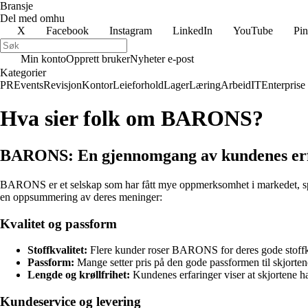
Bransje
Del med omhu
X
Facebook
Instagram
LinkedIn
YouTube
Pin
Min konto
Opprett bruker
Nyheter e-post
Kategorier
PR
Events
Revisjon
Kontor
Leieforhold
Lager
Læring
Arbeid
IT
Enterprise
Hva sier folk om BARONS?
BARONS: En gjennomgang av kundenes er
BARONS er et selskap som har fått mye oppmerksomhet i markedet, spes
en oppsummering av deres meninger:
Kvalitet og passform
Stoffkvalitet:
Flere kunder roser BARONS for deres gode stoffkv
Passform:
Mange setter pris på den gode passformen til skjorten
Lengde og krøllfrihet:
Kundenes erfaringer viser at skjortene h
Kundeservice og levering