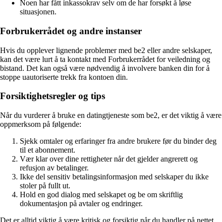
Noen har fått inkassokrav selv om de har forsøkt å løse
situasjonen.
Forbrukerrådet og andre instanser
Hvis du opplever lignende problemer med be2 eller andre selskaper,
kan det være lurt å ta kontakt med Forbrukerrådet for veiledning og
bistand. Det kan også være nødvendig å involvere banken din for å
stoppe uautoriserte trekk fra kontoen din.
Forsiktighetsregler og tips
Når du vurderer å bruke en datingtjeneste som be2, er det viktig å være
oppmerksom på følgende:
Sjekk omtaler og erfaringer fra andre brukere før du binder deg
til et abonnement.
Vær klar over dine rettigheter når det gjelder angrerett og
refusjon av betalinger.
Ikke del sensitiv betalingsinformasjon med selskaper du ikke
stoler på fullt ut.
Hold en god dialog med selskapet og be om skriftlig
dokumentasjon på avtaler og endringer.
Det er alltid viktig å være kritisk og forsiktig når du handler på nettet,