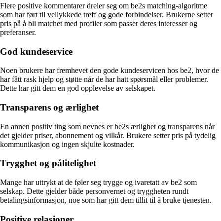
Flere positive kommentarer dreier seg om be2s matching-algoritme
som har ført til vellykkede treff og gode forbindelser. Brukerne setter
pris på å bli matchet med profiler som passer deres interesser og
preferanser.
God kundeservice
Noen brukere har fremhevet den gode kundeservicen hos be2, hvor de
har fått rask hjelp og støtte når de har hatt spørsmål eller problemer.
Dette har gitt dem en god opplevelse av selskapet.
Transparens og ærlighet
En annen positiv ting som nevnes er be2s ærlighet og transparens når
det gjelder priser, abonnement og vilkår. Brukere setter pris på tydelig
kommunikasjon og ingen skjulte kostnader.
Trygghet og pålitelighet
Mange har uttrykt at de føler seg trygge og ivaretatt av be2 som
selskap. Dette gjelder både personvernet og tryggheten rundt
betalingsinformasjon, noe som har gitt dem tillit til å bruke tjenesten.
Positive relasjoner