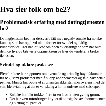
Hva sier folk om be2?
Problematisk erfaring med datingtjenesten
be2
Datingtjenesten be2 har dessverre fått mye negativ omtale fra norske
kunder, som har opplevd ulike former for svindel og dårlig
kundeservice. Her kan du lese om noen av erfaringene som har blitt
delt, og hva du bør være oppmerksom på hvis du vurderer å bruke
tjenesten.
Svindel og uklare praksiser
Flere brukere har rapportert om uventede og urimelig høye fakturaer
fra be2, samt problemer med å si opp abonnementer og få tilbakebetalt
penger. Mange har opplevd at prisingen ikke stemmer overens med det
som ble avtalt, og at det er vanskelig å kommunisere med selskapet.
Enkelte har blitt trukket flere tusen kroner uten gyldig grunn.
Det har vært utfordringer knyttet til oppsigelse av abonnementer
og sletting av profiler.