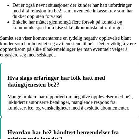
Det er også nevnt situasjoner der kunder har hatt utfordringer
med å få refusjon fra be2, samt uventede inkassokrav som har
dukket opp uten forvarsel.
Enkelte har måttet gjennomgå flere forsøk på kontakt og
kommunikasjon for å løse slike økonomiske utfordringer.
Samlet sett viser kommentarene en tydelig negativ opplevelse blant
kunder som har benyttet seg av tjenestene til be2. Det er viktig å være
oppmerksom på slike tilbakemeldinger før man eventuelt velger å
engasjere seg med selskapet.
Hva slags erfaringer har folk hatt med
datingtjenesten be2?
Mange brukere har rapportert om negative opplevelser med be2,
inkludert uautoriserte betalinger, manglende respons fra
kundeservice, og vanskeligheter med å avslutte abonnementer.
Hvordan har be2 håndtert henvendelser fra