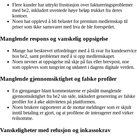
Flere kunder har uttrykt frustrasjon over faktureringsproblemer
med be2, inkludert uventede høye beløp trukket fra deres
kontoer.
Noen har opplevd å bli belastet for premium medlemskap til
priser som ikke samsvarer med hva de ble forespeilet.
Manglende respons og vanskelig oppsigelse
Mange har beskrevet utfordringer med å få svar fra kundeservice
hos be2, samt problemer med å si opp medlemskapet.
Noen nevner at oppsigelse må skje på fax eller brevpost, noe
som oppleves som tungvint og utdatert i dagens digitale verden.
Manglende gjennomsiktighet og falske profiler
En gjenganger blant kommentarene er påstått manglende
gjennomsiktighet fra be2 sin side, inkludert generering av falske
profiler for å øke aktiviteten på plattformen.
Noen brukere rapporterer at de mottar meldinger som er skjult
inntil betaling er gjort, og at profilene de interagerer med virker
tvilsomme.
Vanskeligheter med refusjon og inkassokrav