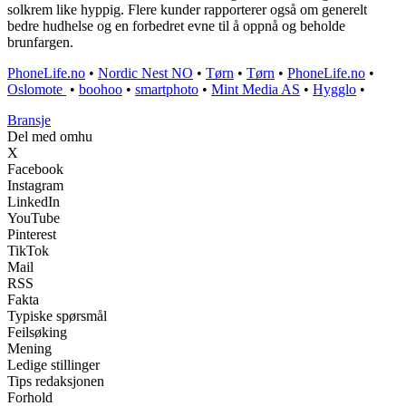
solkrem like hyppig. Flere kunder rapporterer også om generelt
bedre hudhelse og en forbedret evne til å oppnå og beholde
brunfargen.
PhoneLife.no
•
Nordic Nest NO
•
Tørn
•
Tørn
•
PhoneLife.no
•
Oslomote
•
boohoo
•
smartphoto
•
Mint Media AS
•
Hygglo
•
Bransje
Del med omhu
X
Facebook
Instagram
LinkedIn
YouTube
Pinterest
TikTok
Mail
RSS
Fakta
Typiske spørsmål
Feilsøking
Mening
Ledige stillinger
Tips redaksjonen
Forhold