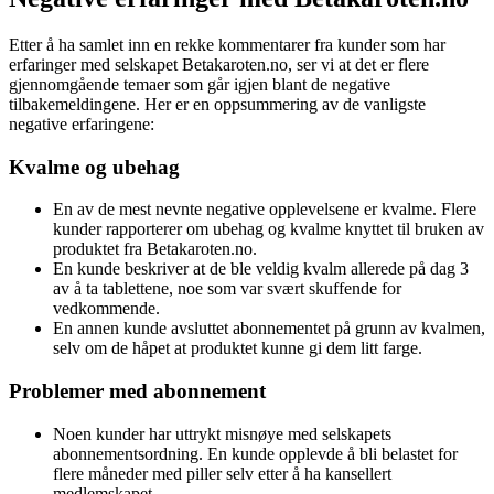
Etter å ha samlet inn en rekke kommentarer fra kunder som har
erfaringer med selskapet Betakaroten.no, ser vi at det er flere
gjennomgående temaer som går igjen blant de negative
tilbakemeldingene. Her er en oppsummering av de vanligste
negative erfaringene:
Kvalme og ubehag
En av de mest nevnte negative opplevelsene er kvalme. Flere
kunder rapporterer om ubehag og kvalme knyttet til bruken av
produktet fra Betakaroten.no.
En kunde beskriver at de ble veldig kvalm allerede på dag 3
av å ta tablettene, noe som var svært skuffende for
vedkommende.
En annen kunde avsluttet abonnementet på grunn av kvalmen,
selv om de håpet at produktet kunne gi dem litt farge.
Problemer med abonnement
Noen kunder har uttrykt misnøye med selskapets
abonnementsordning. En kunde opplevde å bli belastet for
flere måneder med piller selv etter å ha kansellert
medlemskapet.