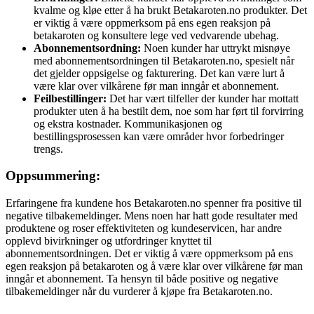
kvalme og kløe etter å ha brukt Betakaroten.no produkter. Det
er viktig å være oppmerksom på ens egen reaksjon på
betakaroten og konsultere lege ved vedvarende ubehag.
Abonnementsordning:
Noen kunder har uttrykt misnøye
med abonnementsordningen til Betakaroten.no, spesielt når
det gjelder oppsigelse og fakturering. Det kan være lurt å
være klar over vilkårene før man inngår et abonnement.
Feilbestillinger:
Det har vært tilfeller der kunder har mottatt
produkter uten å ha bestilt dem, noe som har ført til forvirring
og ekstra kostnader. Kommunikasjonen og
bestillingsprosessen kan være områder hvor forbedringer
trengs.
Oppsummering:
Erfaringene fra kundene hos Betakaroten.no spenner fra positive til
negative tilbakemeldinger. Mens noen har hatt gode resultater med
produktene og roser effektiviteten og kundeservicen, har andre
opplevd bivirkninger og utfordringer knyttet til
abonnementsordningen. Det er viktig å være oppmerksom på ens
egen reaksjon på betakaroten og å være klar over vilkårene før man
inngår et abonnement. Ta hensyn til både positive og negative
tilbakemeldinger når du vurderer å kjøpe fra Betakaroten.no.