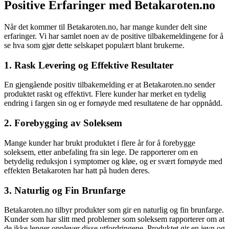
Positive Erfaringer med Betakaroten.no
Når det kommer til Betakaroten.no, har mange kunder delt sine
erfaringer. Vi har samlet noen av de positive tilbakemeldingene for å
se hva som gjør dette selskapet populært blant brukerne.
1. Rask Levering og Effektive Resultater
En gjengående positiv tilbakemelding er at Betakaroten.no sender
produktet raskt og effektivt. Flere kunder har merket en tydelig
endring i fargen sin og er fornøyde med resultatene de har oppnådd.
2. Forebygging av Soleksem
Mange kunder har brukt produktet i flere år for å forebygge
soleksem, etter anbefaling fra sin lege. De rapporterer om en
betydelig reduksjon i symptomer og kløe, og er svært fornøyde med
effekten Betakaroten har hatt på huden deres.
3. Naturlig og Fin Brunfarge
Betakaroten.no tilbyr produkter som gir en naturlig og fin brunfarge.
Kunder som har slitt med problemer som soleksem rapporterer om at
de ikke lenger opplever disse utfordringene. Produktet gir en jevn og