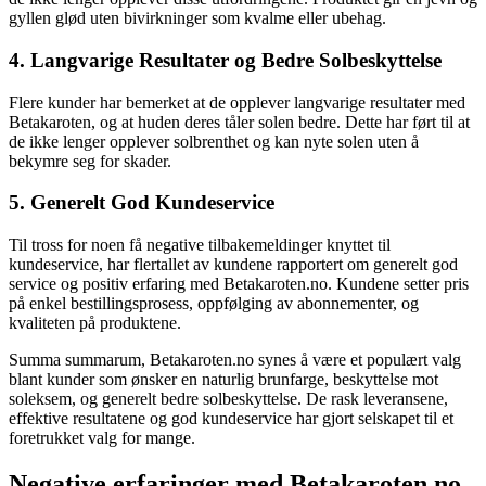
gyllen glød uten bivirkninger som kvalme eller ubehag.
4. Langvarige Resultater og Bedre Solbeskyttelse
Flere kunder har bemerket at de opplever langvarige resultater med
Betakaroten, og at huden deres tåler solen bedre. Dette har ført til at
de ikke lenger opplever solbrenthet og kan nyte solen uten å
bekymre seg for skader.
5. Generelt God Kundeservice
Til tross for noen få negative tilbakemeldinger knyttet til
kundeservice, har flertallet av kundene rapportert om generelt god
service og positiv erfaring med Betakaroten.no. Kundene setter pris
på enkel bestillingsprosess, oppfølging av abonnementer, og
kvaliteten på produktene.
Summa summarum, Betakaroten.no synes å være et populært valg
blant kunder som ønsker en naturlig brunfarge, beskyttelse mot
soleksem, og generelt bedre solbeskyttelse. De rask leveransene,
effektive resultatene og god kundeservice har gjort selskapet til et
foretrukket valg for mange.
Negative erfaringer med Betakaroten.no