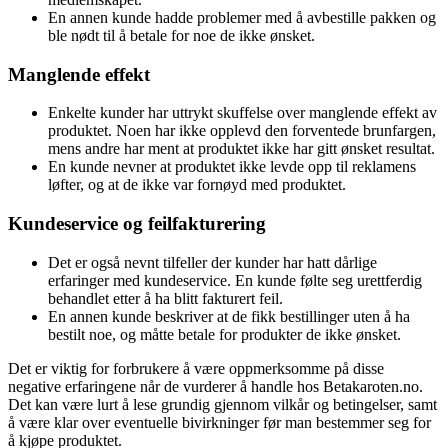
En annen kunde hadde problemer med å avbestille pakken og
ble nødt til å betale for noe de ikke ønsket.
Manglende effekt
Enkelte kunder har uttrykt skuffelse over manglende effekt av
produktet. Noen har ikke opplevd den forventede brunfargen,
mens andre har ment at produktet ikke har gitt ønsket resultat.
En kunde nevner at produktet ikke levde opp til reklamens
løfter, og at de ikke var fornøyd med produktet.
Kundeservice og feilfakturering
Det er også nevnt tilfeller der kunder har hatt dårlige
erfaringer med kundeservice. En kunde følte seg urettferdig
behandlet etter å ha blitt fakturert feil.
En annen kunde beskriver at de fikk bestillinger uten å ha
bestilt noe, og måtte betale for produkter de ikke ønsket.
Det er viktig for forbrukere å være oppmerksomme på disse
negative erfaringene når de vurderer å handle hos Betakaroten.no.
Det kan være lurt å lese grundig gjennom vilkår og betingelser, samt
å være klar over eventuelle bivirkninger før man bestemmer seg for
å kjøpe produktet.