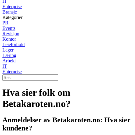
IT
Enterprise
Bransje
Kategorier
PR
Events
Revisjon
Kontor
Leieforhold
Lager
Læring
Arbeid
IT
Enterprise
Hva sier folk om
Betakaroten.no?
Anmeldelser av Betakaroten.no: Hva sier
kundene?