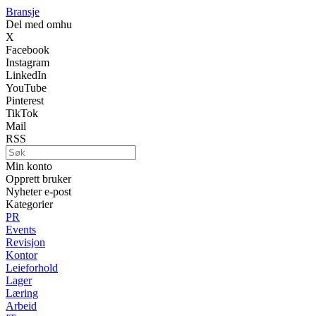
Bransje
Del med omhu
X
Facebook
Instagram
LinkedIn
YouTube
Pinterest
TikTok
Mail
RSS
Min konto
Opprett bruker
Nyheter e-post
Kategorier
PR
Events
Revisjon
Kontor
Leieforhold
Lager
Læring
Arbeid