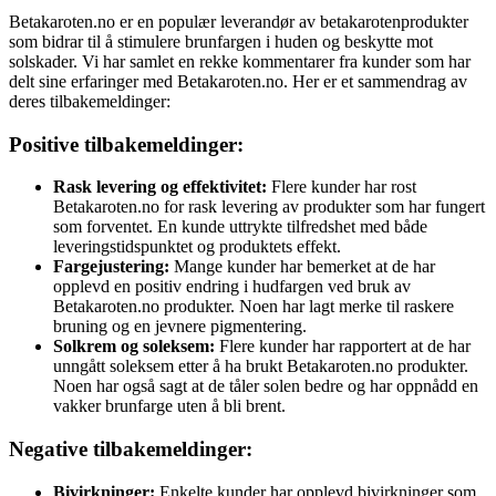
Betakaroten.no er en populær leverandør av betakarotenprodukter
som bidrar til å stimulere brunfargen i huden og beskytte mot
solskader. Vi har samlet en rekke kommentarer fra kunder som har
delt sine erfaringer med Betakaroten.no. Her er et sammendrag av
deres tilbakemeldinger:
Positive tilbakemeldinger:
Rask levering og effektivitet:
Flere kunder har rost
Betakaroten.no for rask levering av produkter som har fungert
som forventet. En kunde uttrykte tilfredshet med både
leveringstidspunktet og produktets effekt.
Fargejustering:
Mange kunder har bemerket at de har
opplevd en positiv endring i hudfargen ved bruk av
Betakaroten.no produkter. Noen har lagt merke til raskere
bruning og en jevnere pigmentering.
Solkrem og soleksem:
Flere kunder har rapportert at de har
unngått soleksem etter å ha brukt Betakaroten.no produkter.
Noen har også sagt at de tåler solen bedre og har oppnådd en
vakker brunfarge uten å bli brent.
Negative tilbakemeldinger:
Bivirkninger:
Enkelte kunder har opplevd bivirkninger som