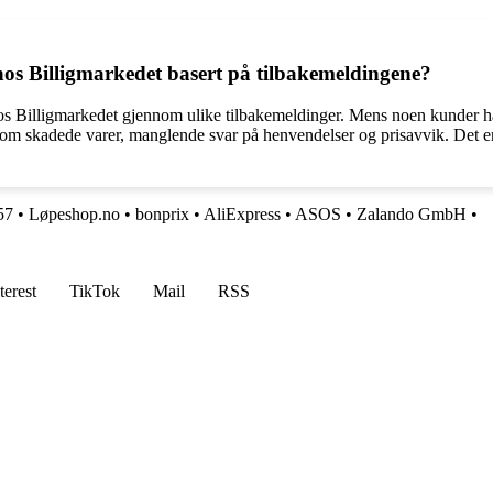
hos Billigmarkedet basert på tilbakemeldingene?
 hos Billigmarkedet gjennom ulike tilbakemeldinger. Mens noen kunder h
 som skadede varer, manglende svar på henvendelser og prisavvik. Det er
57
•
Løpeshop.no
•
bonprix
•
AliExpress
•
ASOS
•
Zalando GmbH
•
terest
TikTok
Mail
RSS