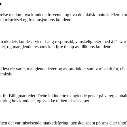
r
 mellom hva kundene forventet og hva de faktisk mottok. Flere kunder 
e til mistrivsel og frustrasjon hos kundene.
arkedets kundeservice. Lang responstid, vanskeligheter med å få svar 
itet, og manglende respons kan føre til tap av tillit hos kundene.
l leverte varer, manglende levering av produkter som var betalt for, eller
praksis.
a Billigmarkedet. Dette inkluderte manglende priser på varer, emball
ring hos kundene, og svekke tilliten til selskapet.
en det var misvisende markedsføring, uønsket spam på sms eller uhøfli