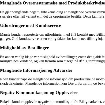
Manglende Overensstemmelse med Produktbeskrivelse
En gjennomgående negativ tilbakemelding er manglende overensstemmelse
størrelse eller feil variant enn det de opprinnelig bestilte. Dette kan før
Utfordringer med Kundeservice
Mange kunder rapporterte om utfordringer med å få kontakt med Billigm
ganger. God kundeservice er en viktig faktor for kundenes tillit og lojal
Mislighold av Bestillinger
En annen vanlig klage var mislighold av bestillinger, enten det gjaldt fei
misnøye hos kundene, og kan fremstå som et tegn på dårlig forretnings
Manglende Informasjon og Advarsler
Noen kunder påpekte manglende informasjon om produktene de mottok fr
skadevirkninger. Manglende informasjon kan føre til forvirring og bekym
Negativ Kommunikasjon og Opplevelser
Enkelte kunder opplevde negativ kommunikasjon fra Billigmarkedet, ent