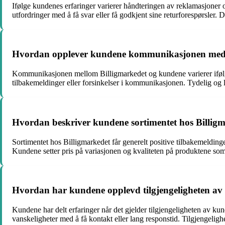
Ifølge kundenes erfaringer varierer håndteringen av reklamasjoner 
utfordringer med å få svar eller få godkjent sine returforespørsler. De
Hvordan opplever kundene kommunikasjonen med Bil
Kommunikasjonen mellom Billigmarkedet og kundene varierer ifølg
tilbakemeldinger eller forsinkelser i kommunikasjonen. Tydelig og
Hvordan beskriver kundene sortimentet hos Billig
Sortimentet hos Billigmarkedet får generelt positive tilbakemeldinger
Kundene setter pris på variasjonen og kvaliteten på produktene som t
Hvordan har kundene opplevd tilgjengeligheten av 
Kundene har delt erfaringer når det gjelder tilgjengeligheten av ku
vanskeligheter med å få kontakt eller lang responstid. Tilgjengelig