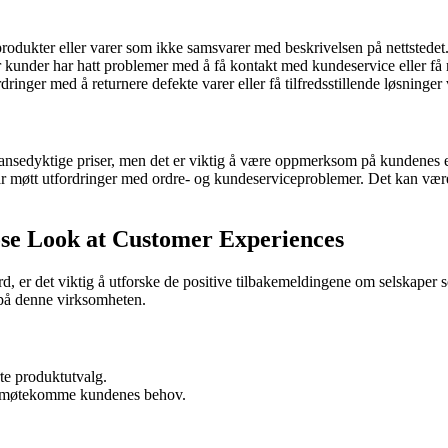
rodukter eller varer som ikke samsvarer med beskrivelsen på nettstedet
er kunder har hatt problemer med å få kontakt med kundeservice eller få
inger med å returnere defekte varer eller få tilfredsstillende løsninger
kurransedyktige priser, men det er viktig å være oppmerksom på kundenes 
 møtt utfordringer med ordre- og kundeserviceproblemer. Det kan være l
ose Look at Customer Experiences
rd, er det viktig å utforske de positive tilbakemeldingene om selskaper
s på denne virksomheten.
rte produktutvalg.
r å imøtekomme kundenes behov.