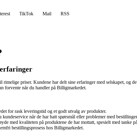
terest
TikTok
Mail
RSS
?
erfaringer
til rimelige priser. Kundene har delt sine erfaringer med selskapet, og d
an forvente når du handler på Billigmarkedet.
det for rask leveringstid og et godt utvalg av produkter.
 kundeservice når de har hatt spørsmål eller problemer med bestillinger
yde med kvaliteten på produktene de har mottatt, spesielt med tanke på
lemfri bestillingsprosess hos Billigmarkedet.