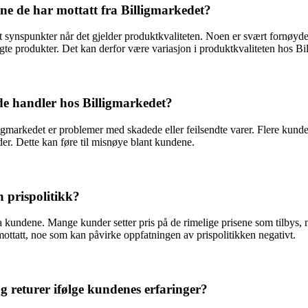
e de har mottatt fra Billigmarkedet?
ynspunkter når det gjelder produktkvaliteten. Noen er svært fornøyde og
gte produkter. Det kan derfor være variasjon i produktkvaliteten hos Bi
de handler hos Billigmarkedet?
igmarkedet er problemer med skadede eller feilsendte varer. Flere kund
ader. Dette kan føre til misnøye blant kundene.
 prispolitikk?
ra kundene. Mange kunder setter pris på de rimelige prisene som tilbys, 
 mottatt, noe som kan påvirke oppfatningen av prispolitikken negativt.
 returer ifølge kundenes erfaringer?