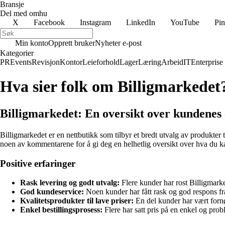
Bransje
Del med omhu
X
Facebook
Instagram
LinkedIn
YouTube
Pin
Min konto
Opprett bruker
Nyheter e-post
Kategorier
PR
Events
Revisjon
Kontor
Leieforhold
Lager
Læring
Arbeid
IT
Enterprise
Hva sier folk om Billigmarkedet
Billigmarkedet: En oversikt over kundenes 
Billigmarkedet er en nettbutikk som tilbyr et bredt utvalg av produkter 
noen av kommentarene for å gi deg en helhetlig oversikt over hva du k
Positive erfaringer
Rask levering og godt utvalg:
Flere kunder har rost Billigmarke
God kundeservice:
Noen kunder har fått rask og god respons fra
Kvalitetsprodukter til lave priser:
En del kunder har vært fornø
Enkel bestillingsprosess:
Flere har satt pris på en enkel og prob