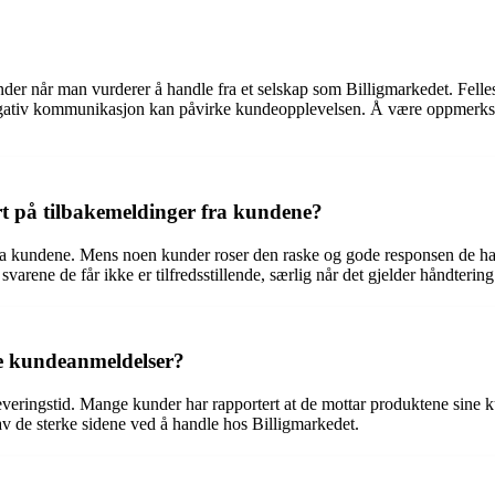
kunder når man vurderer å handle fra et selskap som Billigmarkedet. Fel
gativ kommunikasjon kan påvirke kundeopplevelsen. Å være oppmerksom p
t på tilbakemeldinger fra kundene?
a kundene. Mens noen kunder roser den raske og gode responsen de har
varene de får ikke er tilfredsstillende, særlig når det gjelder håndterin
ge kundeanmeldelser?
ringstid. Mange kunder har rapportert at de mottar produktene sine kun f
 av de sterke sidene ved å handle hos Billigmarkedet.