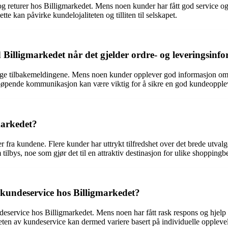
og returer hos Billigmarkedet. Mens noen kunder har fått god service o
tte kan påvirke kundelojaliteten og tilliten til selskapet.
ligmarkedet når det gjelder ordre- og leveringsinf
e tilbakemeldingene. Mens noen kunder opplever god informasjon om s
 løpende kommunikasjon kan være viktig for å sikre en god kundeopple
markedet?
 fra kundene. Flere kunder har uttrykt tilfredshet over det brede utvalget
ilbys, noe som gjør det til en attraktiv destinasjon for ulike shoppingb
kundeservice hos Billigmarkedet?
ndeservice hos Billigmarkedet. Mens noen har fått rask respons og hjelp 
heten av kundeservice kan dermed variere basert på individuelle opplevel