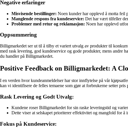
Negative erfaringer
Misvisende bestillinger:
Noen kunder har opplevd å motta feil p
Manglende respons fra kundeservice:
Det har vært tilfeller d
Problemer med retur og reklamasjon:
Noen har opplevd utfordr
Oppsummering
Billigmarkedet ser ut til å tilby et variert utvalg av produkter til kon
med rask levering, god kundeservice og gode produkter, mens andre har
du handler på Billigmarkedet.
Positive Feedback on Billigmarkedet: A Cl
I en verden hvor kundeanmeldelser har stor innflytelse på vår kjøpsatfe
kan vi identifisere de felles temaene som gjør at forbrukerne setter pri
Rask Levering og Godt Utvalg:
Kundene roser Billigmarkedet for sin raske leveringstid og varie
Dette viser at selskapet prioriterer effektivitet og mangfold fo
Fokus på Kundeservice: