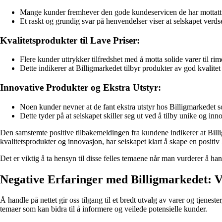
Mange kunder fremhever den gode kundeservicen de har mottatt 
Et raskt og grundig svar på henvendelser viser at selskapet verd
Kvalitetsprodukter til Lave Priser:
Flere kunder uttrykker tilfredshet med å motta solide varer til rime
Dette indikerer at Billigmarkedet tilbyr produkter av god kvalitet
Innovative Produkter og Ekstra Utstyr:
Noen kunder nevner at de fant ekstra utstyr hos Billigmarkedet s
Dette tyder på at selskapet skiller seg ut ved å tilby unike og in
Den samstemte positive tilbakemeldingen fra kundene indikerer at Billi
kvalitetsprodukter og innovasjon, har selskapet klart å skape en positiv
Det er viktig å ta hensyn til disse felles temaene når man vurderer å ha
Negative Erfaringer med Billigmarkedet: 
Å handle på nettet gir oss tilgang til et bredt utvalg av varer og tjene
temaer som kan bidra til å informere og veilede potensielle kunder.