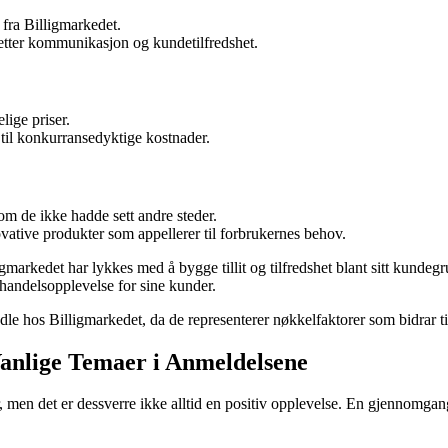
fra Billigmarkedet.
setter kommunikasjon og kundetilfredshet.
lige priser.
 til konkurransedyktige kostnader.
om de ikke hadde sett andre steder.
novative produkter som appellerer til forbrukernes behov.
gmarkedet har lykkes med å bygge tillit og tilfredshet blant sitt kunde
 handelsopplevelse for sine kunder.
ndle hos Billigmarkedet, da de representerer nøkkelfaktorer som bidrar t
Vanlige Temaer i Anmeldelsene
ster, men det er dessverre ikke alltid en positiv opplevelse. En gjennomg