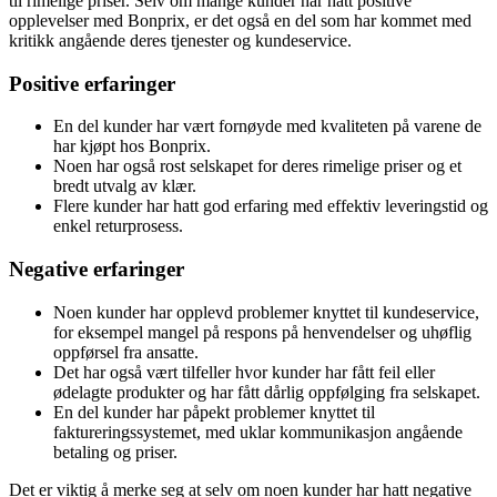
til rimelige priser. Selv om mange kunder har hatt positive
opplevelser med Bonprix, er det også en del som har kommet med
kritikk angående deres tjenester og kundeservice.
Positive erfaringer
En del kunder har vært fornøyde med kvaliteten på varene de
har kjøpt hos Bonprix.
Noen har også rost selskapet for deres rimelige priser og et
bredt utvalg av klær.
Flere kunder har hatt god erfaring med effektiv leveringstid og
enkel returprosess.
Negative erfaringer
Noen kunder har opplevd problemer knyttet til kundeservice,
for eksempel mangel på respons på henvendelser og uhøflig
oppførsel fra ansatte.
Det har også vært tilfeller hvor kunder har fått feil eller
ødelagte produkter og har fått dårlig oppfølging fra selskapet.
En del kunder har påpekt problemer knyttet til
faktureringssystemet, med uklar kommunikasjon angående
betaling og priser.
Det er viktig å merke seg at selv om noen kunder har hatt negative