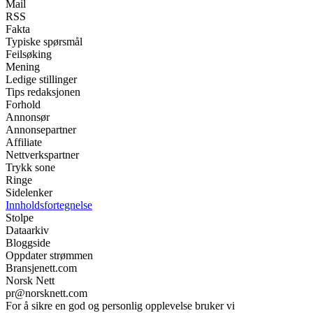
Mail
RSS
Fakta
Typiske spørsmål
Feilsøking
Mening
Ledige stillinger
Tips redaksjonen
Forhold
Annonsør
Annonsepartner
Affiliate
Nettverkspartner
Trykk sone
Ringe
Sidelenker
Innholdsfortegnelse
Stolpe
Dataarkiv
Bloggside
Oppdater strømmen
Bransjenett.com
Norsk Nett
pr@norsknett.com
For å sikre en god og personlig opplevelse bruker vi