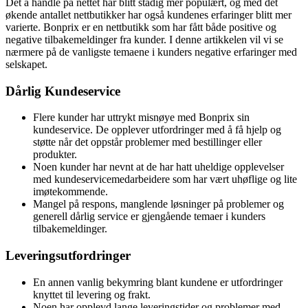
Det å handle på nettet har blitt stadig mer populært, og med det
økende antallet nettbutikker har også kundenes erfaringer blitt mer
varierte. Bonprix er en nettbutikk som har fått både positive og
negative tilbakemeldinger fra kunder. I denne artikkelen vil vi se
nærmere på de vanligste temaene i kunders negative erfaringer med
selskapet.
Dårlig Kundeservice
Flere kunder har uttrykt misnøye med Bonprix sin
kundeservice. De opplever utfordringer med å få hjelp og
støtte når det oppstår problemer med bestillinger eller
produkter.
Noen kunder har nevnt at de har hatt uheldige opplevelser
med kundeservicemedarbeidere som har vært uhøflige og lite
imøtekommende.
Mangel på respons, manglende løsninger på problemer og
generell dårlig service er gjengående temaer i kunders
tilbakemeldinger.
Leveringsutfordringer
En annen vanlig bekymring blant kundene er utfordringer
knyttet til levering og frakt.
Noen har opplevd lange leveringstider og problemer med