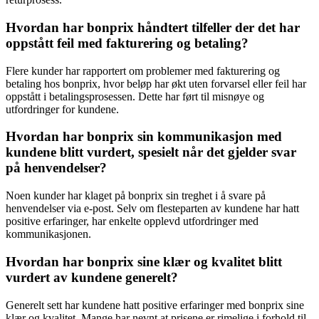
Hvordan har bonprix håndtert tilfeller der det har
oppstått feil med fakturering og betaling?
Flere kunder har rapportert om problemer med fakturering og
betaling hos bonprix, hvor beløp har økt uten forvarsel eller feil har
oppstått i betalingsprosessen. Dette har ført til misnøye og
utfordringer for kundene.
Hvordan har bonprix sin kommunikasjon med
kundene blitt vurdert, spesielt når det gjelder svar
på henvendelser?
Noen kunder har klaget på bonprix sin treghet i å svare på
henvendelser via e-post. Selv om flesteparten av kundene har hatt
positive erfaringer, har enkelte opplevd utfordringer med
kommunikasjonen.
Hvordan har bonprix sine klær og kvalitet blitt
vurdert av kundene generelt?
Generelt sett har kundene hatt positive erfaringer med bonprix sine
klær og kvalitet. Mange har nevnt at prisene er rimelige i forhold til