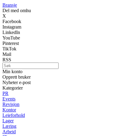
Bransje
Del med omhu
X
Facebook
Instagram
LinkedIn
YouTube
Pinterest
TikTok
Mail
RSS
Min konto
Opprett bruker
Nyheter e-post
Kategorier
PR
Events
Revisjon
Kontor
Leieforhold
Lager
Læring
Arbeid