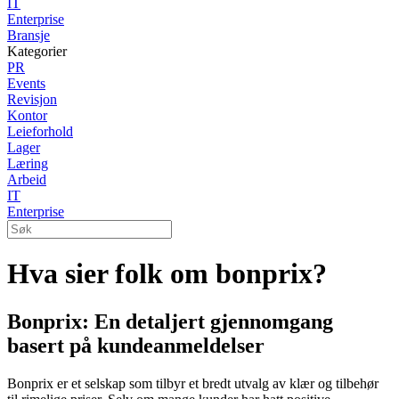
IT
Enterprise
Bransje
Kategorier
PR
Events
Revisjon
Kontor
Leieforhold
Lager
Læring
Arbeid
IT
Enterprise
Hva sier folk om bonprix?
Bonprix: En detaljert gjennomgang
basert på kundeanmeldelser
Bonprix er et selskap som tilbyr et bredt utvalg av klær og tilbehør