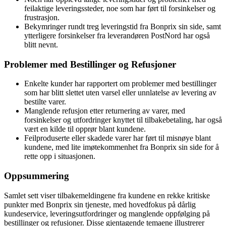
feilaktige leveringssteder, noe som har ført til forsinkelser og
frustrasjon.
Bekymringer rundt treg leveringstid fra Bonprix sin side, samt
ytterligere forsinkelser fra leverandøren PostNord har også
blitt nevnt.
Problemer med Bestillinger og Refusjoner
Enkelte kunder har rapportert om problemer med bestillinger
som har blitt slettet uten varsel eller unnlatelse av levering av
bestilte varer.
Manglende refusjon etter returnering av varer, med
forsinkelser og utfordringer knyttet til tilbakebetaling, har også
vært en kilde til opprør blant kundene.
Feilproduserte eller skadede varer har ført til misnøye blant
kundene, med lite imøtekommenhet fra Bonprix sin side for å
rette opp i situasjonen.
Oppsummering
Samlet sett viser tilbakemeldingene fra kundene en rekke kritiske
punkter med Bonprix sin tjeneste, med hovedfokus på dårlig
kundeservice, leveringsutfordringer og manglende oppfølging på
bestillinger og refusjoner. Disse gjentagende temaene illustrerer