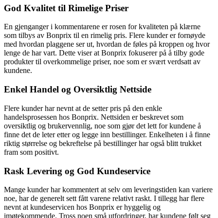
God Kvalitet til Rimelige Priser
En gjenganger i kommentarene er rosen for kvaliteten på klærne
som tilbys av Bonprix til en rimelig pris. Flere kunder er fornøyde
med hvordan plaggene ser ut, hvordan de føles på kroppen og hvor
lenge de har vart. Dette viser at Bonprix fokuserer på å tilby gode
produkter til overkommelige priser, noe som er svært verdsatt av
kundene.
Enkel Handel og Oversiktlig Nettside
Flere kunder har nevnt at de setter pris på den enkle
handelsprosessen hos Bonprix. Nettsiden er beskrevet som
oversiktlig og brukervennlig, noe som gjør det lett for kundene å
finne det de leter etter og legge inn bestillinger. Enkelheten i å finne
riktig størrelse og bekreftelse på bestillinger har også blitt trukket
fram som positivt.
Rask Levering og God Kundeservice
Mange kunder har kommentert at selv om leveringstiden kan variere
noe, har de generelt sett fått varene relativt raskt. I tillegg har flere
nevnt at kundeservicen hos Bonprix er hyggelig og
imøtekommende. Tross noen små utfordringer, har kundene følt seg