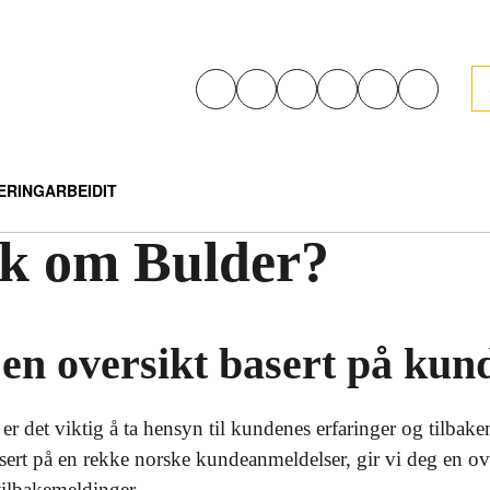
e
ÆRING
ARBEID
IT
lk om Bulder?
en oversikt basert på kun
r det viktig å ta hensyn til kundenes erfaringer og tilbake
asert på en rekke norske kundeanmeldelser, gir vi deg en o
tilbakemeldinger.