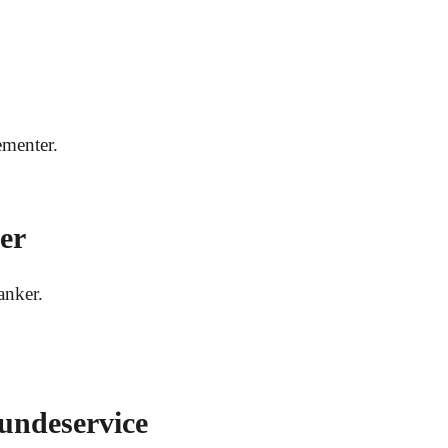
ementer.
er
anker.
undeservice