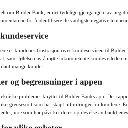
delt om Bulder Bank, er det tydelige gjengangere av negati
mmentarene for å identifisere de vanligste negative temaen
e kundeservice
ne er kundenes frustrasjon over kundeservicen til Bulder 
at, samt følelsen av å møte inkompetente kundeveiledere nå
 blant mange kunder.
er og begrensninger i appen
tekniske problemer knyttet til Bulder Banks app. Det rapp
rukergrensesnitt som har skapt utfordringer for kundene. E
rventet, noe som har påvirket deres opplevelse av banktjenes
for ulike enheter