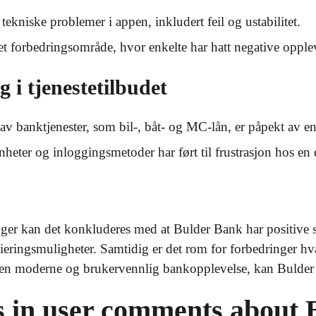
ekniske problemer i appen, inkludert feil og ustabilitet.
et forbedringsområde, hvor enkelte har hatt negative opp
 i tjenestetilbudet
av banktjenester, som bil-, båt- og MC-lån, er påpekt av en
nheter og inloggingsmetoder har ført til frustrasjon hos en 
ger kan det konkluderes med at Bulder Bank har positive s
ieringsmuligheter. Samtidig er det rom for forbedringer hva 
 en moderne og brukervennlig bankopplevelse, kan Bulder v
s in user comments about