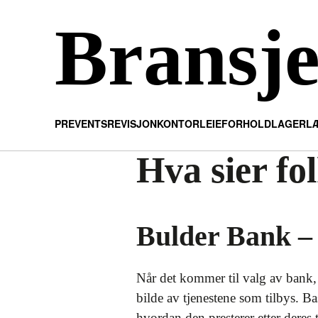
Bransj
PR
EVENTS
REVISJON
KONTOR
LEIEFORHOLD
LAGER
L
Hva sier fo
Bulder Bank – 
Når det kommer til valg av bank, e
bilde av tjenestene som tilbys. B
hvordan den presterer etter deres 