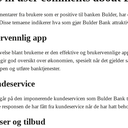
ntarer fra brukere som er positive til banken Bulder, har det
 Disse temaene indikerer hva som gjør Bulder Bank attrakti
ervennlig app
lse blant brukerne er den effektive og brukervennlige app
ir god oversikt over økonomien, spesielt når det gjelder s
ppen og utføre banktjenester.
deservice
 går på den imponerende kundeservicen som Bulder Bank ti
responsen de har fått fra kundeservice når de har hatt beho
ser og tilbud