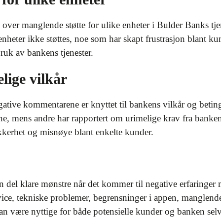
over manglende støtte for ulike enheter i Bulder Banks tje
l enheter ikke støttes, noe som har skapt frustrasjon blant kun
ruk av bankens tjenester.
elige vilkår
ative kommentarene er knyttet til bankens vilkår og beting
ne, mens andre har rapportert om urimelige krav fra banke
ikkerhet og misnøye blant enkelte kunder.
n del klare mønstre når det kommer til negative erfaring
vice, tekniske problemer, begrensninger i appen, manglende 
an være nyttige for både potensielle kunder og banken selv 