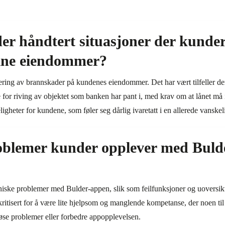
r håndtert situasjoner der kunder
ine eiendommer?
ndtering av brannskader på kundenes eiendommer. Det har vært tilfeller 
 for riving av objektet som banken har pant i, med krav om at lånet må 
igheter for kundene, som føler seg dårlig ivaretatt i en allerede vanskel
roblemer kunder opplever med Buld
ske problemer med Bulder-appen, slik som feilfunksjoner og uoversiktli
t kritisert for å være lite hjelpsom og manglende kompetanse, der noen t
 løse problemer eller forbedre appopplevelsen.