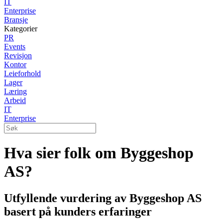
IT
Enterprise
Bransje
Kategorier
PR
Events
Revisjon
Kontor
Leieforhold
Lager
Læring
Arbeid
IT
Enterprise
Hva sier folk om Byggeshop
AS?
Utfyllende vurdering av Byggeshop AS
basert på kunders erfaringer