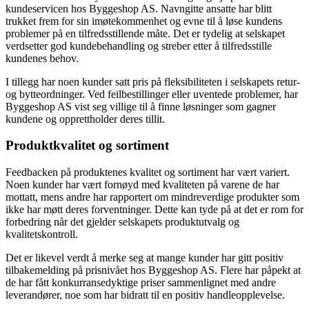
kundeservicen hos Byggeshop AS. Navngitte ansatte har blitt
trukket frem for sin imøtekommenhet og evne til å løse kundens
problemer på en tilfredsstillende måte. Det er tydelig at selskapet
verdsetter god kundebehandling og streber etter å tilfredsstille
kundenes behov.
I tillegg har noen kunder satt pris på fleksibiliteten i selskapets retur-
og bytteordninger. Ved feilbestillinger eller uventede problemer, har
Byggeshop AS vist seg villige til å finne løsninger som gagner
kundene og opprettholder deres tillit.
Produktkvalitet og sortiment
Feedbacken på produktenes kvalitet og sortiment har vært variert.
Noen kunder har vært fornøyd med kvaliteten på varene de har
mottatt, mens andre har rapportert om mindreverdige produkter som
ikke har møtt deres forventninger. Dette kan tyde på at det er rom for
forbedring når det gjelder selskapets produktutvalg og
kvalitetskontroll.
Det er likevel verdt å merke seg at mange kunder har gitt positiv
tilbakemelding på prisnivået hos Byggeshop AS. Flere har påpekt at
de har fått konkurransedyktige priser sammenlignet med andre
leverandører, noe som har bidratt til en positiv handleopplevelse.