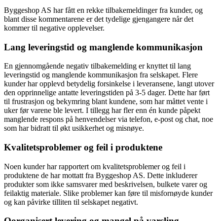
Byggeshop AS har fått en rekke tilbakemeldinger fra kunder, og
blant disse kommentarene er det tydelige gjengangere når det
kommer til negative opplevelser.
Lang leveringstid og manglende kommunikasjon
En gjennomgående negativ tilbakemelding er knyttet til lang
leveringstid og manglende kommunikasjon fra selskapet. Flere
kunder har opplevd betydelig forsinkelse i leveransene, langt utover
den opprinnelige antatte leveringstiden på 3-5 dager. Dette har ført
til frustrasjon og bekymring blant kundene, som har måttet vente i
uker før varene ble levert. I tillegg har fler enn én kunde påpekt
manglende respons på henvendelser via telefon, e-post og chat, noe
som har bidratt til økt usikkerhet og misnøye.
Kvalitetsproblemer og feil i produktene
Noen kunder har rapportert om kvalitetsproblemer og feil i
produktene de har mottatt fra Byggeshop AS. Dette inkluderer
produkter som ikke samsvarer med beskrivelsen, bulkete varer og
feilaktig materiale. Slike problemer kan føre til misfornøyde kunder
og kan påvirke tilliten til selskapet negativt.
Oorganisert levering og mangel på varsling