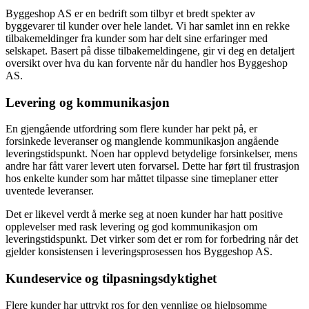
Byggeshop AS er en bedrift som tilbyr et bredt spekter av
byggevarer til kunder over hele landet. Vi har samlet inn en rekke
tilbakemeldinger fra kunder som har delt sine erfaringer med
selskapet. Basert på disse tilbakemeldingene, gir vi deg en detaljert
oversikt over hva du kan forvente når du handler hos Byggeshop
AS.
Levering og kommunikasjon
En gjengående utfordring som flere kunder har pekt på, er
forsinkede leveranser og manglende kommunikasjon angående
leveringstidspunkt. Noen har opplevd betydelige forsinkelser, mens
andre har fått varer levert uten forvarsel. Dette har ført til frustrasjon
hos enkelte kunder som har måttet tilpasse sine timeplaner etter
uventede leveranser.
Det er likevel verdt å merke seg at noen kunder har hatt positive
opplevelser med rask levering og god kommunikasjon om
leveringstidspunkt. Det virker som det er rom for forbedring når det
gjelder konsistensen i leveringsprosessen hos Byggeshop AS.
Kundeservice og tilpasningsdyktighet
Flere kunder har uttrykt ros for den vennlige og hjelpsomme