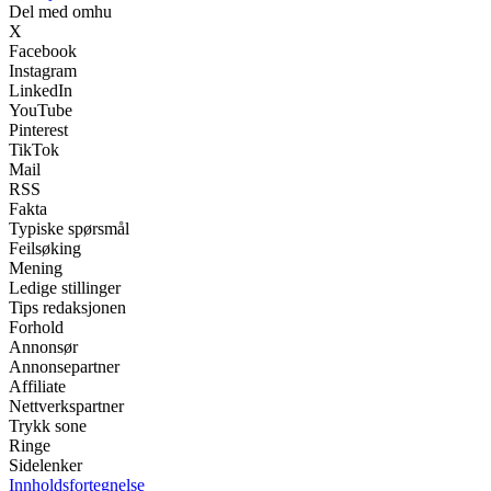
Del med omhu
X
Facebook
Instagram
LinkedIn
YouTube
Pinterest
TikTok
Mail
RSS
Fakta
Typiske spørsmål
Feilsøking
Mening
Ledige stillinger
Tips redaksjonen
Forhold
Annonsør
Annonsepartner
Affiliate
Nettverkspartner
Trykk sone
Ringe
Sidelenker
Innholdsfortegnelse