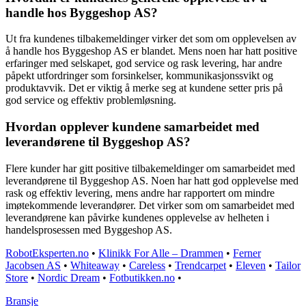
handle hos Byggeshop AS?
Ut fra kundenes tilbakemeldinger virker det som om opplevelsen av
å handle hos Byggeshop AS er blandet. Mens noen har hatt positive
erfaringer med selskapet, god service og rask levering, har andre
påpekt utfordringer som forsinkelser, kommunikasjonssvikt og
produktavvik. Det er viktig å merke seg at kundene setter pris på
god service og effektiv problemløsning.
Hvordan opplever kundene samarbeidet med
leverandørene til Byggeshop AS?
Flere kunder har gitt positive tilbakemeldinger om samarbeidet med
leverandørene til Byggeshop AS. Noen har hatt god opplevelse med
rask og effektiv levering, mens andre har rapportert om mindre
imøtekommende leverandører. Det virker som om samarbeidet med
leverandørene kan påvirke kundenes opplevelse av helheten i
handelsprosessen med Byggeshop AS.
RobotEksperten.no
•
Klinikk For Alle – Drammen
•
Ferner
Jacobsen AS
•
Whiteaway
•
Careless
•
Trendcarpet
•
Eleven
•
Tailor
Store
•
Nordic Dream
•
Fotbutikken.no
•
Bransje