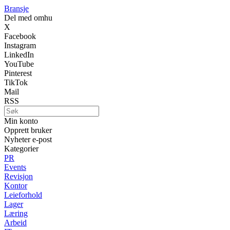
Bransje
Del med omhu
X
Facebook
Instagram
LinkedIn
YouTube
Pinterest
TikTok
Mail
RSS
Min konto
Opprett bruker
Nyheter e-post
Kategorier
PR
Events
Revisjon
Kontor
Leieforhold
Lager
Læring
Arbeid