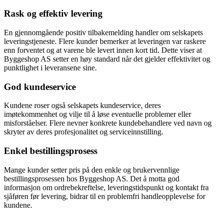
Rask og effektiv levering
En gjennomgående positiv tilbakemelding handler om selskapets
leveringstjeneste. Flere kunder bemerker at leveringen var raskere
enn forventet og at varene ble levert innen kort tid. Dette viser at
Byggeshop AS setter en høy standard når det gjelder effektivitet og
punktlighet i leveransene sine.
God kundeservice
Kundene roser også selskapets kundeservice, deres
imøtekommenhet og vilje til å løse eventuelle problemer eller
misforståelser. Flere nevner konkrete kundebehandlere ved navn og
skryter av deres profesjonalitet og serviceinnstilling.
Enkel bestillingsprosess
Mange kunder setter pris på den enkle og brukervennlige
bestillingsprosessen hos Byggeshop AS. Det å motta god
informasjon om ordrebekreftelse, leveringstidspunkt og kontakt fra
sjåføren før levering, bidrar til en problemfri handleopplevelse for
kundene.