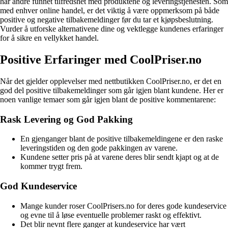
har andre funnet tilfredshet med produktene og leveringstjenesten. Som
med enhver online handel, er det viktig å være oppmerksom på både
positive og negative tilbakemeldinger før du tar et kjøpsbeslutning.
Vurder å utforske alternativene dine og vektlegge kundenes erfaringer
for å sikre en vellykket handel.
Positive Erfaringer med CoolPriser.no
Når det gjelder opplevelser med nettbutikken CoolPriser.no, er det en
god del positive tilbakemeldinger som går igjen blant kundene. Her er
noen vanlige temaer som går igjen blant de positive kommentarene:
Rask Levering og God Pakking
En gjenganger blant de positive tilbakemeldingene er den raske
leveringstiden og den gode pakkingen av varene.
Kundene setter pris på at varene deres blir sendt kjapt og at de
kommer trygt frem.
God Kundeservice
Mange kunder roser CoolPrisers.no for deres gode kundeservice
og evne til å løse eventuelle problemer raskt og effektivt.
Det blir nevnt flere ganger at kundeservice har vært