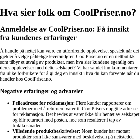
Hva sier folk om CoolPriser.no?
Anmeldelse av CoolPriser.no: Få innsikt
fra kundenes erfaringer
Å handle på nettet kan være en utfordrende opplevelse, spesielt når det
gjelder å velge pålitelige leverandører. CoolPriser.no er en nettbutikk
som tilbyr et utvalg av produkter, men hva sier kundene egentlig om
deres opplevelser med dette selskapet? Vi har samlet inn kommentarer
fra ulike forbrukere for å gi deg en innsikt i hva du kan forvente når du
handler hos CoolPriser.no.
Negative erfaringer og advarsler
Felleadresse for reklamasjon:
Flere kunder rapporterer om
problemer med å returnere varer til CoolPrisers oppgitte adresse
for reklamasjon. Det hevdes at varer ikke blir hentet av selskapet
og blir returnert med posten, noe som resulterer i tap av
fraktkostnader.
Villedende produktbeskrivelser:
Noen kunder har mottatt
produkter som ikke samsvarer med beskrivelsen på nettstedet.