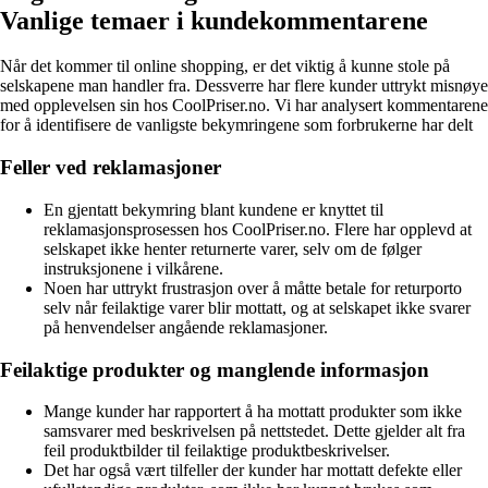
Vanlige temaer i kundekommentarene
Når det kommer til online shopping, er det viktig å kunne stole på
selskapene man handler fra. Dessverre har flere kunder uttrykt misnøye
med opplevelsen sin hos CoolPriser.no. Vi har analysert kommentarene
for å identifisere de vanligste bekymringene som forbrukerne har delt
Feller ved reklamasjoner
En gjentatt bekymring blant kundene er knyttet til
reklamasjonsprosessen hos CoolPriser.no. Flere har opplevd at
selskapet ikke henter returnerte varer, selv om de følger
instruksjonene i vilkårene.
Noen har uttrykt frustrasjon over å måtte betale for returporto
selv når feilaktige varer blir mottatt, og at selskapet ikke svarer
på henvendelser angående reklamasjoner.
Feilaktige produkter og manglende informasjon
Mange kunder har rapportert å ha mottatt produkter som ikke
samsvarer med beskrivelsen på nettstedet. Dette gjelder alt fra
feil produktbilder til feilaktige produktbeskrivelser.
Det har også vært tilfeller der kunder har mottatt defekte eller