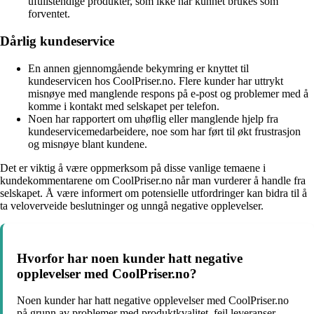
ufullstendige produkter, som ikke har kunnet brukes som
forventet.
Dårlig kundeservice
En annen gjennomgående bekymring er knyttet til
kundeservicen hos CoolPriser.no. Flere kunder har uttrykt
misnøye med manglende respons på e-post og problemer med å
komme i kontakt med selskapet per telefon.
Noen har rapportert om uhøflig eller manglende hjelp fra
kundeservicemedarbeidere, noe som har ført til økt frustrasjon
og misnøye blant kundene.
Det er viktig å være oppmerksom på disse vanlige temaene i
kundekommentarene om CoolPriser.no når man vurderer å handle fra
selskapet. Å være informert om potensielle utfordringer kan bidra til å
ta veloverveide beslutninger og unngå negative opplevelser.
Hvorfor har noen kunder hatt negative
opplevelser med CoolPriser.no?
Noen kunder har hatt negative opplevelser med CoolPriser.no
på grunn av problemer med produktkvalitet, feil leveranser,