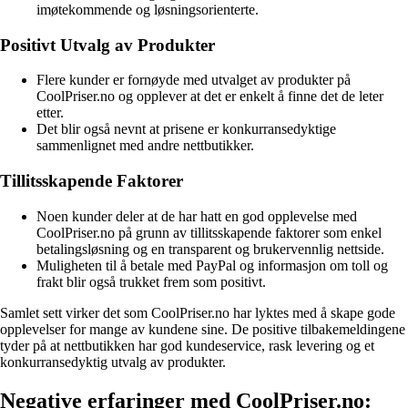
imøtekommende og løsningsorienterte.
Positivt Utvalg av Produkter
Flere kunder er fornøyde med utvalget av produkter på
CoolPriser.no og opplever at det er enkelt å finne det de leter
etter.
Det blir også nevnt at prisene er konkurransedyktige
sammenlignet med andre nettbutikker.
Tillitsskapende Faktorer
Noen kunder deler at de har hatt en god opplevelse med
CoolPriser.no på grunn av tillitsskapende faktorer som enkel
betalingsløsning og en transparent og brukervennlig nettside.
Muligheten til å betale med PayPal og informasjon om toll og
frakt blir også trukket frem som positivt.
Samlet sett virker det som CoolPriser.no har lyktes med å skape gode
opplevelser for mange av kundene sine. De positive tilbakemeldingene
tyder på at nettbutikken har god kundeservice, rask levering og et
konkurransedyktig utvalg av produkter.
Negative erfaringer med CoolPriser.no: