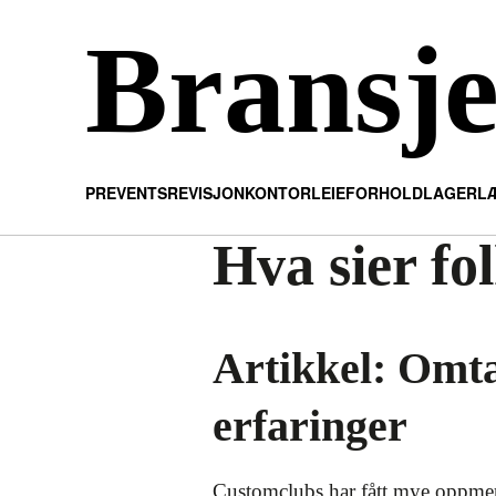
Bransj
PR
EVENTS
REVISJON
KONTOR
LEIEFORHOLD
LAGER
L
Hva sier f
Artikkel: Omt
erfaringer
Customclubs har fått mye oppmerk