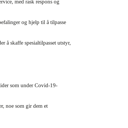
rvice, med rask respons og
alinger og hjelp til å tilpasse
å skaffe spesialtilpasset utstyr,
e tider som under Covid-19-
er, noe som gir dem et