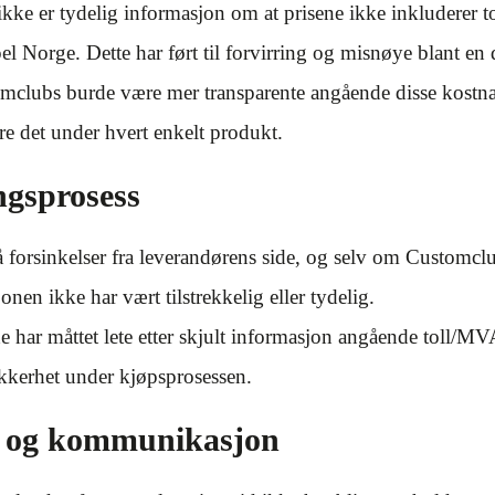
ikke er tydelig informasjon om at prisene ikke inkluderer 
l Norge. Dette har ført til forvirring og misnøye blant en
clubs burde være mer transparente angående disse kostna
ere det under hvert enkelt produkt.
ngsprosess
å forsinkelser fra leverandørens side, og selv om Customcl
nen ikke har vært tilstrekkelig eller tydelig.
 har måttet lete etter skjult informasjon angående toll/M
sikkerhet under kjøpsprosessen.
g og kommunikasjon