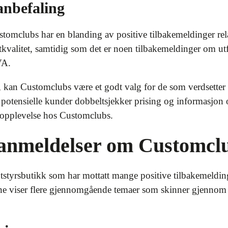
nbefaling
tomclubs har en blanding av positive tilbakemeldinger relat
kvalitet, samtidig som det er noen tilbakemeldinger om utfo
VA.
kan Customclubs være et godt valg for de som verdsetter 
t potensielle kunder dobbeltsjekker prising og informasjo
eopplevelse hos Customclubs.
eanmeldelser om Customcl
styrsbutikk som har mottatt mange positive tilbakemeldin
viser flere gjennomgående temaer som skinner gjennom o