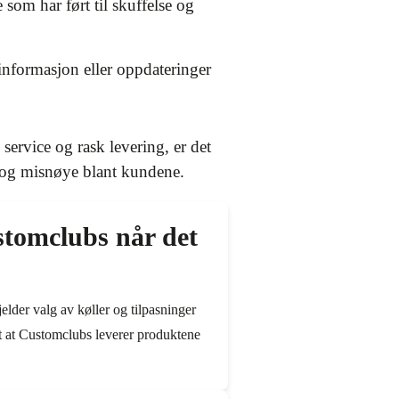
 som har ført til skuffelse og
 informasjon eller oppdateringer
ervice og rask levering, er det
r og misnøye blant kundene.
tomclubs når det
lder valg av køller og tilpasninger
rt at Customclubs leverer produktene