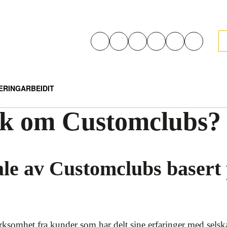
e
ÆRING
ARBEID
IT
olk om Customclubs?
ale av Customclubs basert
somhet fra kunder som har delt sine erfaringer med selska