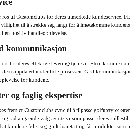
vice
ros til Customclubs for deres utmerkede kundeservice. Fl
villighet til å strekke seg langt for å imøtekomme kundens ø
il en positiv handleopplevelse.
god kommunikasjon
 for deres effektive leveringstjeneste. Flere kommentarer 
oldt dem oppdatert under hele prosessen. God kommunikasjo
opplevelse for kundene.
er og faglig ekspertise
es frem er Customclubs evne til å tilpasse golfutstyret et
r og råd angående valg av utstyr som passer deres spillestil
il at kundene føler seg godt ivaretatt og får produkter som 