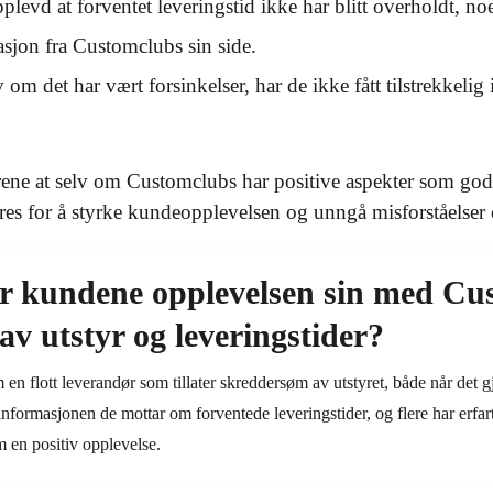
pplevd at forventet leveringstid ikke har blitt overholdt, noe
jon fra Customclubs sin side.
om det har vært forsinkelser, har de ikke fått tilstrekkelig
ene at selv om Customclubs har positive aspekter som god s
res for å styrke kundeopplevelsen og unngå misforståelse
r kundene opplevelsen sin med Cus
 av utstyr og leveringstider?
 flott leverandør som tillater skreddersøm av utstyret, både når det gje
informasjonen de mottar om forventede leveringstider, og flere har erfa
m en positiv opplevelse.