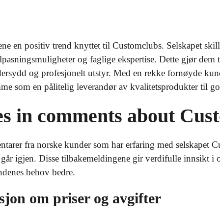
ne en positiv trend knyttet til Customclubs. Selskapet skil
lpasningsmuligheter og faglige ekspertise. Dette gjør dem til
dersydd og profesjonelt utstyr. Med en rekke fornøyde kund
 som en pålitelig leverandør av kvalitetsprodukter til go
es in comments about Cus
tarer fra norske kunder som har erfaring med selskapet Cus
år igjen. Disse tilbakemeldingene gir verdifulle innsikt i
kundenes behov bedre.
jon om priser og avgifter