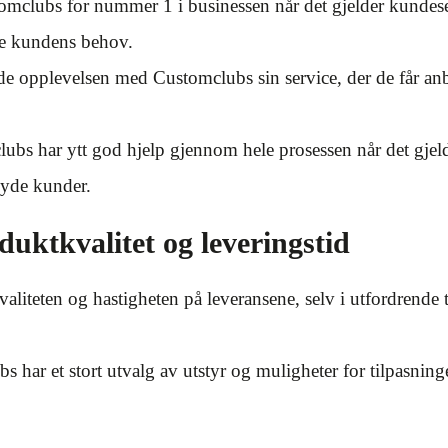
mclubs for nummer 1 i businessen når det gjelder kundese
me kundens behov.
 opplevelsen med Customclubs sin service, der de får anbef
s har ytt god hjelp gjennom hele prosessen når det gjelder 
øyde kunder.
uktkvalitet og leveringstid
valiteten og hastigheten på leveransene, selv i utfordrend
 har et stort utvalg av utstyr og muligheter for tilpasning