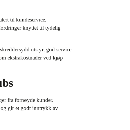
ert til kundeservice,
rdringer knyttet til tydelig
skreddersydd utstyr, god service
n om ekstrakostnader ved kjøp
ubs
ger fra fornøyde kunder.
g gir et godt inntrykk av