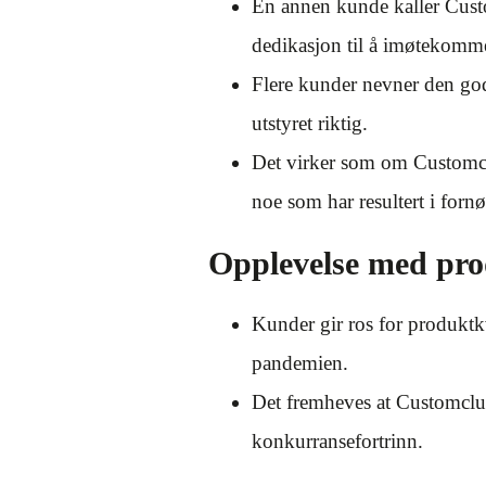
En annen kunde kaller Custo
dedikasjon til å imøtekom
Flere kunder nevner den gode
utstyret riktig.
Det virker som om Customclub
noe som har resultert i forn
Opplevelse med prod
Kunder gir ros for produktk
pandemien.
Det fremheves at Customclubs
konkurransefortrinn.