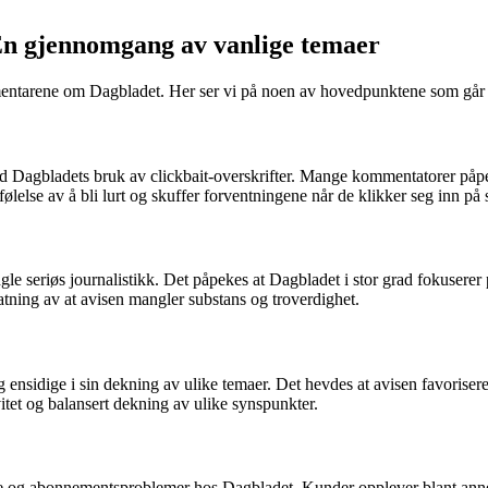
En gjennomgang av vanlige temaer
mentarene om Dagbladet. Her ser vi på noen av hovedpunktene som går ig
agbladets bruk av clickbait-overskrifter. Mange kommentatorer påpeker
 følelse av å bli lurt og skuffer forventningene når de klikker seg inn på
e seriøs journalistikk. Det påpekes at Dagbladet i stor grad fokuserer p
fatning av at avisen mangler substans og troverdighet.
 ensidige i sin dekning av ulike temaer. Det hevdes at avisen favoriser
itet og balansert dekning av ulike synspunkter.
ce og abonnementsproblemer hos Dagbladet. Kunder opplever blant annet pr