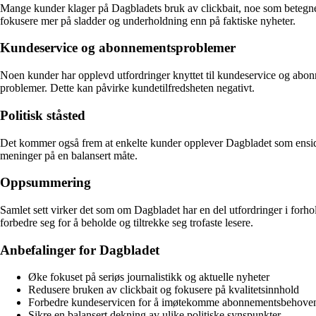
Mange kunder klager på Dagbladets bruk av clickbait, noe som betegnes so
fokusere mer på sladder og underholdning enn på faktiske nyheter.
Kundeservice og abonnementsproblemer
Noen kunder har opplevd utfordringer knyttet til kundeservice og abo
problemer. Dette kan påvirke kundetilfredsheten negativt.
Politisk ståsted
Det kommer også frem at enkelte kunder opplever Dagbladet som ensidig i s
meninger på en balansert måte.
Oppsummering
Samlet sett virker det som om Dagbladet har en del utfordringer i forhold 
forbedre seg for å beholde og tiltrekke seg trofaste lesere.
Anbefalinger for Dagbladet
Øke fokuset på seriøs journalistikk og aktuelle nyheter
Redusere bruken av clickbait og fokusere på kvalitetsinnhold
Forbedre kundeservicen for å imøtekomme abonnementsbehoven
Sikre en balansert dekning av ulike politiske synspunkter