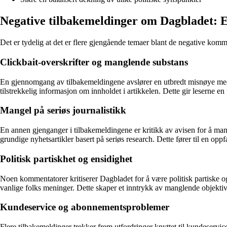
Negative tilbakemeldinger om Dagbladet: 
Det er tydelig at det er flere gjengående temaer blant de negative kom
Clickbait-overskrifter og manglende substans
En gjennomgang av tilbakemeldingene avslører en utbredt misnøye med D
tilstrekkelig informasjon om innholdet i artikkelen. Dette gir leserne en
Mangel på seriøs journalistikk
En annen gjenganger i tilbakemeldingene er kritikk av avisen for å mangl
grundige nyhetsartikler basert på seriøs research. Dette fører til en opp
Politisk partiskhet og ensidighet
Noen kommentatorer kritiserer Dagbladet for å være politisk partiske og
vanlige folks meninger. Dette skaper et inntrykk av manglende objektiv
Kundeservice og abonnementsproblemer
Flere tilbakemeldinger trekker frem utfordringer knyttet til kundeservi