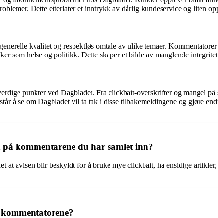
blemer. Dette etterlater et inntrykk av dårlig kundeservice og liten o
nerelle kvalitet og respektløs omtale av ulike temaer. Kommentatorer påp
aker som helse og politikk. Dette skaper et bilde av manglende integritet
verdige punkter ved Dagbladet. Fra clickbait-overskrifter og mangel på s
enstår å se om Dagbladet vil ta tak i disse tilbakemeldingene og gjøre endr
rt på kommentarene du har samlet inn?
t at avisen blir beskyldt for å bruke mye clickbait, ha ensidige artikle
av kommentatorene?