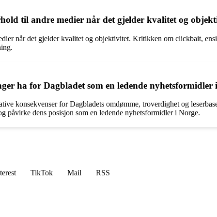
d til andre medier når det gjelder kvalitet og objekti
 når det gjelder kvalitet og objektivitet. Kritikken om clickbait, ensi
ning.
ger ha for Dagbladet som en ledende nyhetsformidler 
tive konsekvenser for Dagbladets omdømme, troverdighet og leserbase. Kr
jon og påvirke dens posisjon som en ledende nyhetsformidler i Norge.
terest
TikTok
Mail
RSS