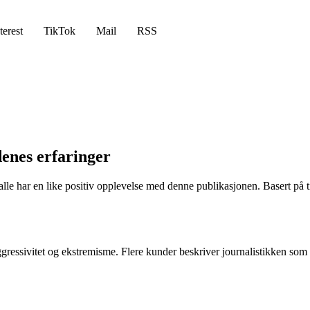
terest
TikTok
Mail
RSS
enes erfaringer
e alle har en like positiv opplevelse med denne publikasjonen. Basert på
essivitet og ekstremisme. Flere kunder beskriver journalistikken som pr