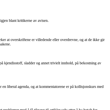
jen blant kritikerne av avisen.
 at overskriftene er villedende eller overdrevne, og at de ikke gir
 sakene.
å kjendisstoff, sladder og annet trivielt innhold, på bekostning av
er en liberal agenda, og at kommentatorene er på kollisjonskurs med
oblemer med å få tilgang til artikler selv etter å ha betalt for