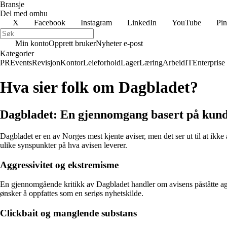
Bransje
Del med omhu
X
Facebook
Instagram
LinkedIn
YouTube
Pin
Min konto
Opprett bruker
Nyheter e-post
Kategorier
PR
Events
Revisjon
Kontor
Leieforhold
Lager
Læring
Arbeid
IT
Enterprise
Hva sier folk om Dagbladet?
Dagbladet: En gjennomgang basert på kund
Dagbladet er en av Norges mest kjente aviser, men det ser ut til at ikk
ulike synspunkter på hva avisen leverer.
Aggressivitet og ekstremisme
En gjennomgående kritikk av Dagbladet handler om avisens påståtte aggr
ønsker å oppfattes som en seriøs nyhetskilde.
Clickbait og manglende substans