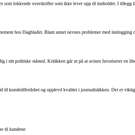
m lokkende overskrifter som ikke lever opp til innholdet. I tillegg får 
nnement hos Dagbladet. Blant annet nevnes problemer med innlogging og
itt politiske ståsted. Kritikken går ut på at avisen favoriserer en liber
til kundetilfredshet og opplevd kvalitet i journalistikken. Det er viktig 
e til kundene