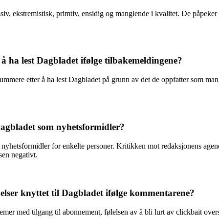
v, ekstremistisk, primtiv, ensidig og manglende i kvalitet. De påpeker 
 å ha lest Dagbladet ifølge tilbakemeldingene?
ummere etter å ha lest Dagbladet på grunn av det de oppfatter som mang
Dagbladet som nyhetsformidler?
s nyhetsformidler for enkelte personer. Kritikken mot redaksjonens agend
sen negativt.
lser knyttet til Dagbladet ifølge kommentarene?
r med tilgang til abonnement, følelsen av å bli lurt av clickbait over