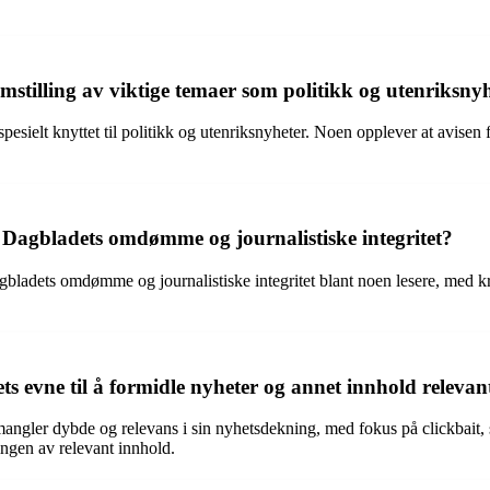
tilling av viktige temaer som politikk og utenriksny
pesielt knyttet til politikk og utenriksnyheter. Noen opplever at avisen 
 Dagbladets omdømme og journalistiske integritet?
bladets omdømme og journalistiske integritet blant noen lesere, med kri
 evne til å formidle nyheter og annet innhold relevant
angler dybde og relevans i sin nyhetsdekning, med fokus på clickbait, 
ingen av relevant innhold.