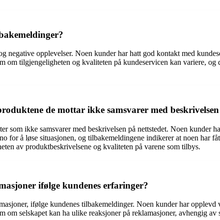
lbakemeldinger?
e og negative opplevelser. Noen kunder har hatt god kontakt med kundes
som om tilgjengeligheten og kvaliteten på kundeservicen kan variere, og
roduktene de mottar ikke samsvarer med beskrivelsen 
ukter som ikke samsvarer med beskrivelsen på nettstedet. Noen kunder har
o for å løse situasjonen, og tilbakemeldingene indikerer at noen har få
eten av produktbeskrivelsene og kvaliteten på varene som tilbys.
masjoner ifølge kundenes erfaringer?
reklamasjoner, ifølge kundenes tilbakemeldinger. Noen kunder har opplevd
om om selskapet kan ha ulike reaksjoner på reklamasjoner, avhengig av s