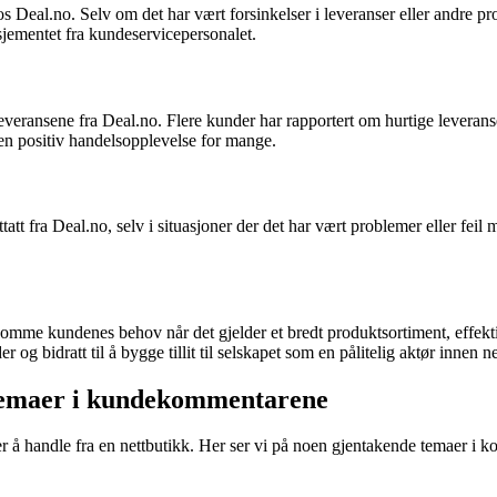
 Deal.no. Selv om det har vært forsinkelser i leveranser eller andre pr
asjementet fra kundeservicepersonalet.
eransene fra Deal.no. Flere kunder har rapportert om hurtige leveranse
l en positiv handelsopplevelse for mange.
tt fra Deal.no, selv i situasjoner der det har vært problemer eller feil 
omme kundenes behov når det gjelder et bredt produktsortiment, effekti
 og bidratt til å bygge tillit til selskapet som en pålitelig aktør innen n
 temaer i kundekommentarene
rer å handle fra en nettbutikk. Her ser vi på noen gjentakende temaer 