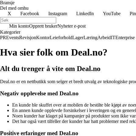
Bransje
Del med omhu
X
Facebook
Instagram
LinkedIn
YouTube
Pin
Min konto
Opprett bruker
Nyheter e-post
Kategorier
PR
Events
Revisjon
Kontor
Leieforhold
Lager
Læring
Arbeid
IT
Enterprise
Hva sier folk om Deal.no?
Alt du trenger å vite om Deal.no
Deal.no er en nettbutikk som selger et bredt utvalg av teknologiske prod
Negativ opplevelse med Deal.no
En kunde ble skuffet over at mobilen de bestilte ble kjøpt av noe
En annen kunde opplevde forsinkelser i leveringen og en genere
Noen kunder har klaget på kampanjer på produkter som ikke var på
Det har også vært tilfeller der kunder har hatt problemer med rek
Positive erfaringer med Deal.no