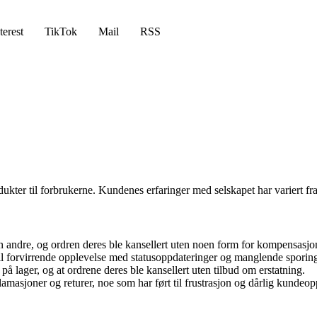
terest
TikTok
Mail
RSS
ukter til forbrukerne. Kundenes erfaringer med selskapet har variert fra
n andre, og ordren deres ble kansellert uten noen form for kompensasjon 
ll forvirrende opplevelse med statusoppdateringer og manglende sporin
 lager, og at ordrene deres ble kansellert uten tilbud om erstatning.
lamasjoner og returer, noe som har ført til frustrasjon og dårlig kundeop