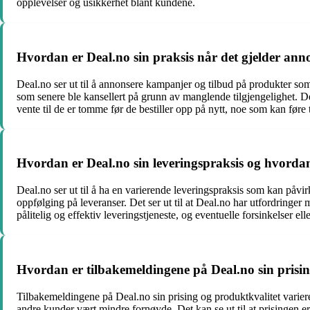
opplevelser og usikkerhet blant kundene.
Hvordan er Deal.no sin praksis når det gjelder ann
Deal.no ser ut til å annonsere kampanjer og tilbud på produkter som
som senere ble kansellert på grunn av manglende tilgjengelighet. D
vente til de er tomme før de bestiller opp på nytt, noe som kan føre t
Hvordan er Deal.no sin leveringspraksis og hvordan
Deal.no ser ut til å ha en varierende leveringspraksis som kan påv
oppfølging på leveranser. Det ser ut til at Deal.no har utfordring
pålitelig og effektiv leveringstjeneste, og eventuelle forsinkelser elle
Hvordan er tilbakemeldingene på Deal.no sin prisi
Tilbakemeldingene på Deal.no sin prising og produktkvalitet varier
andre kunder vært mindre fornøyde. Det kan se ut til at prisingen er