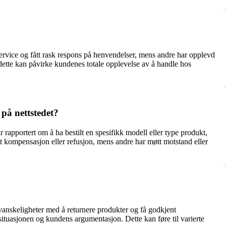
ervice og fått rask respons på henvendelser, mens andre har opplevd
 dette kan påvirke kundenes totale opplevelse av å handle hos
på nettstedet?
 rapportert om å ha bestilt en spesifikk modell eller type produkt,
tt kompensasjon eller refusjon, mens andre har møtt motstand eller
 vanskeligheter med å returnere produkter og få godkjent
ituasjonen og kundens argumentasjon. Dette kan føre til varierte