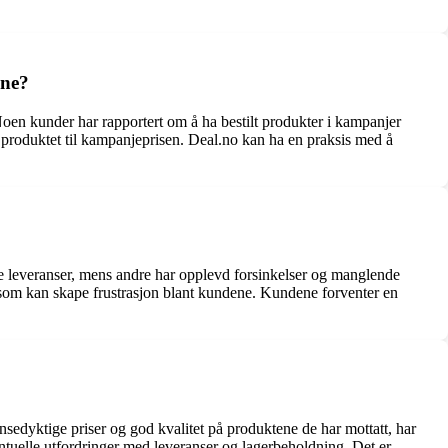
ene?
Noen kunder har rapportert om å ha bestilt produkter i kampanjer
 produktet til kampanjeprisen. Deal.no kan ha en praksis med å
ve leveranser, mens andre har opplevd forsinkelser og manglende
e som kan skape frustrasjon blant kundene. Kundene forventer en
sedyktige priser og god kvalitet på produktene de har mottatt, har
entuelle utfordringer med leveranser og lagerbeholdning. Det er