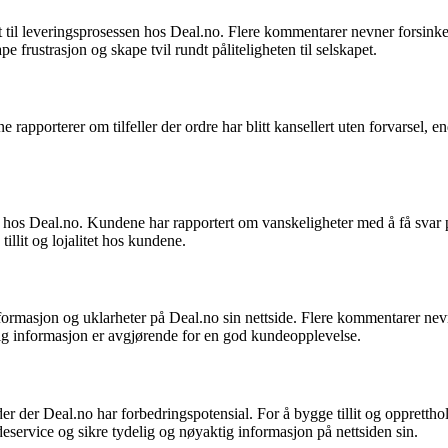
 til leveringsprosessen hos Deal.no. Flere kommentarer nevner forsink
kape frustrasjon og skape tvil rundt påliteligheten til selskapet.
pporterer om tilfeller der ordre har blitt kansellert uten forvarsel, end
 hos Deal.no. Kundene har rapportert om vanskeligheter med å få svar
illit og lojalitet hos kundene.
ormasjon og uklarheter på Deal.no sin nettside. Flere kommentarer nevn
ig informasjon er avgjørende for en god kundeopplevelse.
r der Deal.no har forbedringspotensial. For å bygge tillit og opprettho
eservice og sikre tydelig og nøyaktig informasjon på nettsiden sin.