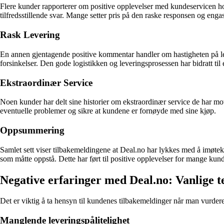
Flere kunder rapporterer om positive opplevelser med kundeservicen hos
tilfredsstillende svar. Mange setter pris på den raske responsen og eng
Rask Levering
En annen gjentagende positive kommentar handler om hastigheten på lev
forsinkelser. Den gode logistikken og leveringsprosessen har bidratt ti
Ekstraordinær Service
Noen kunder har delt sine historier om ekstraordinær service de har motta
eventuelle problemer og sikre at kundene er fornøyde med sine kjøp.
Oppsummering
Samlet sett viser tilbakemeldingene at Deal.no har lykkes med å imøtek
som måtte oppstå. Dette har ført til positive opplevelser for mange kunder
Negative erfaringer med Deal.no: Vanlige
Det er viktig å ta hensyn til kundenes tilbakemeldinger når man vurde
Manglende leveringspålitelighet