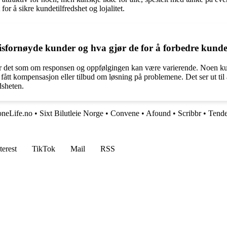
or å sikre kundetilfredshet og lojalitet.
sfornøyde kunder og hva gjør de for å forbedre kund
r det som om responsen og oppfølgingen kan være varierende. Noen kunde
ar fått kompensasjon eller tilbud om løsning på problemene. Det ser ut ti
dsheten.
neLife.no
•
Sixt Bilutleie Norge
•
Convene
•
Afound
•
Scribbr
•
Tende
terest
TikTok
Mail
RSS