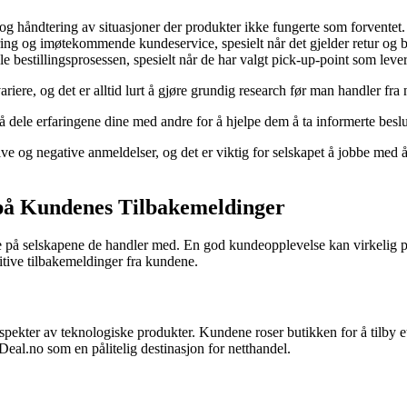
e og håndtering av situasjoner der produkter ikke fungerte som forventet.
ing og imøtekommende kundeservice, spesielt når det gjelder retur og b
bestillingsprosessen, spesielt når de har valgt pick-up-point som lever
ere, og det er alltid lurt å gjøre grundig research før man handler fra 
 å dele erfaringene dine med andre for å hjelpe dem å ta informerte beslu
ive og negative anmeldelser, og det er viktig for selskapet å jobbe med 
 på Kundenes Tilbakemeldinger
ole på selskapene de handler med. En god kundeopplevelse kan virkelig p
sitive tilbakemeldinger fra kundene.
kter av teknologiske produkter. Kundene roser butikken for å tilby et
 Deal.no som en pålitelig destinasjon for netthandel.