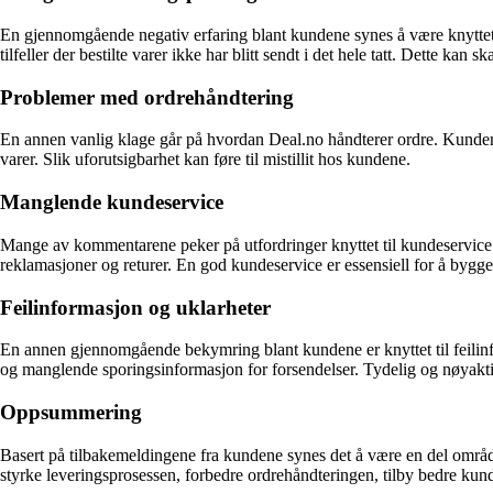
En gjennomgående negativ erfaring blant kundene synes å være knyttet
tilfeller der bestilte varer ikke har blitt sendt i det hele tatt. Dette kan s
Problemer med ordrehåndtering
En annen vanlig klage går på hvordan Deal.no håndterer ordre. Kundene ra
varer. Slik uforutsigbarhet kan føre til mistillit hos kundene.
Manglende kundeservice
Mange av kommentarene peker på utfordringer knyttet til kundeservice
reklamasjoner og returer. En god kundeservice er essensiell for å bygge t
Feilinformasjon og uklarheter
En annen gjennomgående bekymring blant kundene er knyttet til feilinf
og manglende sporingsinformasjon for forsendelser. Tydelig og nøyakt
Oppsummering
Basert på tilbakemeldingene fra kundene synes det å være en del område
styrke leveringsprosessen, forbedre ordrehåndteringen, tilby bedre kund