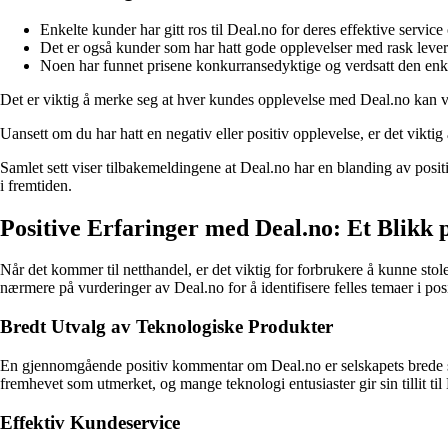
Enkelte kunder har gitt ros til Deal.no for deres effektive servic
Det er også kunder som har hatt gode opplevelser med rask lever
Noen har funnet prisene konkurransedyktige og verdsatt den enkle 
Det er viktig å merke seg at hver kundes opplevelse med Deal.no kan vari
Uansett om du har hatt en negativ eller positiv opplevelse, er det viktig
Samlet sett viser tilbakemeldingene at Deal.no har en blanding av posit
i fremtiden.
Positive Erfaringer med Deal.no: Et Blikk
Når det kommer til netthandel, er det viktig for forbrukere å kunne st
nærmere på vurderinger av Deal.no for å identifisere felles temaer i po
Bredt Utvalg av Teknologiske Produkter
En gjennomgående positiv kommentar om Deal.no er selskapets brede spe
fremhevet som utmerket, og mange teknologi entusiaster gir sin tillit til
Effektiv Kundeservice