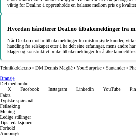
viktig for Deal.no å opprettholde en balanse mellom pris og kvalitet f
Hvordan håndterer Deal.no tilbakemeldinger fra mi
Når Deal.no mottar tilbakemeldinger fra misfornøyde kunder, virke
handling fra selskapet etter å ha delt sine erfaringer, mens andre h
klager og konstruktivt bruke tilbakemeldinger for å øke kundetilfre
Teknikkdeler.no
•
DM Dennis Maglić
•
YourSurprise
•
Santander
•
Pho
Bransje
Del med omhu
X
Facebook
Instagram
LinkedIn
YouTube
Pin
Fakta
Typiske spørsmål
Feilsøking
Mening
Ledige stillinger
Tips redaksjonen
Forhold
Annonsør