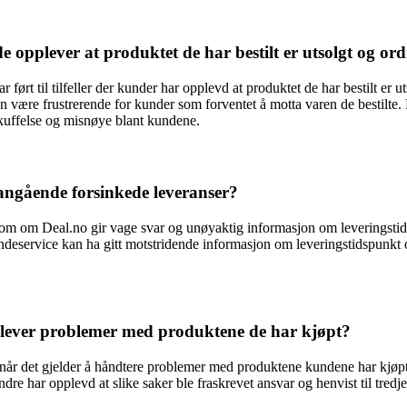
opplever at produktet de har bestilt er utsolgt og ordr
ført til tilfeller der kunder har opplevd at produktet de har bestilt er ut
e kan være frustrerende for kunder som forventet å motta varen de bestil
skuffelse og misnøye blant kundene.
angående forsinkede leveranser?
 som om Deal.no gir vage svar og unøyaktig informasjon om leveringstid
ndeservice kan ha gitt motstridende informasjon om leveringstidspunkt o
plever problemer med produktene de har kjøpt?
ing når det gjelder å håndtere problemer med produktene kundene har kjø
dre har opplevd at slike saker ble fraskrevet ansvar og henvist til tre