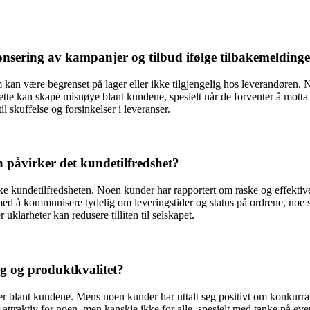
onsering av kampanjer og tilbud ifølge tilbakemelding
 kan være begrenset på lager eller ikke tilgjengelig hos leverandøren. 
ette kan skape misnøye blant kundene, spesielt når de forventer å motta
il skuffelse og forsinkelser i leveranser.
 påvirker det kundetilfredshet?
irke kundetilfredsheten. Noen kunder har rapportert om raske og effekti
er med å kommunisere tydelig om leveringstider og status på ordrene, no
r uklarheter kan redusere tilliten til selskapet.
ng og produktkvalitet?
er blant kundene. Mens noen kunder har uttalt seg positivt om konkurran
 attraktiv for noen, men kanskje ikke for alle, spesielt med tanke på ev