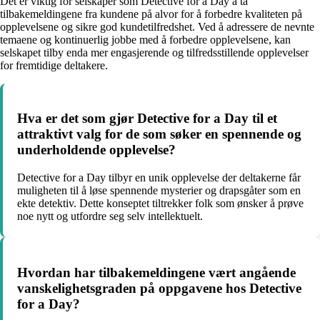
Det er viktig for selskaper som Detective for a Day å ta
tilbakemeldingene fra kundene på alvor for å forbedre kvaliteten på
opplevelsene og sikre god kundetilfredshet. Ved å adressere de nevnte
temaene og kontinuerlig jobbe med å forbedre opplevelsene, kan
selskapet tilby enda mer engasjerende og tilfredsstillende opplevelser
for fremtidige deltakere.
Hva er det som gjør Detective for a Day til et
attraktivt valg for de som søker en spennende og
underholdende opplevelse?
Detective for a Day tilbyr en unik opplevelse der deltakerne får
muligheten til å løse spennende mysterier og drapsgåter som en
ekte detektiv. Dette konseptet tiltrekker folk som ønsker å prøve
noe nytt og utfordre seg selv intellektuelt.
Hvordan har tilbakemeldingene vært angående
vanskelighetsgraden på oppgavene hos Detective
for a Day?