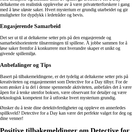
deltakerne en realistisk opplevelse av å være privatetterforskere i gang
med å løse uløste saker. Hvert mysterium er grundig utarbeidet og gir
muligheter for dypdykk i ledetråder og bevis.
Engasjerende Samarbeid
Det ser ut til at deltakerne setter pris på den engasjerende og
samarbeidsorienterte tilnærmingen til spillene. Å jobbe sammen for å
løse saker fremfor å konkurrere mot hverandre skaper et unikt og
givende spillemiljø.
Anbefalinger og Tips
Basert på tilbakemeldingene, er det tydelig at deltakerne setter pris på
kreativiteten og engasjementet som Detective for a Day tilbyr. For de
som ønsker å ta del i denne spennende aktiviteten, anbefales det å være
åpen for å tenke utenfor boksen, være observant for detaljer og være
teknologisk kompetent for å utforske hvert mysterium grundig.
Ønsker du å teste dine detektivferdigheter og oppleve en annerledes
spillkveld? Detective for a Day kan være det perfekte valget for deg og
dine venner!
Positive tilbakemeldinger om Detective for