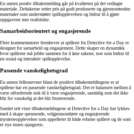
En annen positiv tilbakemelding går på kvaliteten på det vedlagte
materiale. Deltakerne setter pris på godt produserte og gjennomtenkte
materialer som understøtter spillopplevelsen og bidrar til å gjøre
oppgavene mer realistiske.
Samarbeidsorientert og engasjerende
Flere kommentatorer fremhever at spillene fra Detective for a Day er
designet for samarbeid og engasjement. Dette skaper en dynamikk
hvor spillerne må jobbe sammen for å løse sakene, noe som bidrar til
en sosial og interaktiv spillopplevelse.
Passende vanskelighetsgrad
En annen fellesnevner blant de positive tilbakemeldingene er at
spillene har en passende vanskelighetsgrad. Det er balansert mellom å
være utfordrende nok til å være engasjerende, samtidig som det ikke
blir for vanskelig at det blir frustrerende.
Samlet sett viser tilbakemeldingene at Detective for a Day har lykkes
med å skape spennende, velgjennomførte og engasjerende
mysterieopplevelser som appellerer til både erfarne spillere og de som
er nye innen sjangeren.