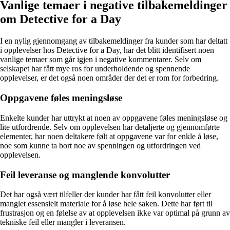
Vanlige temaer i negative tilbakemeldinger
om Detective for a Day
I en nylig gjennomgang av tilbakemeldinger fra kunder som har deltatt
i opplevelser hos Detective for a Day, har det blitt identifisert noen
vanlige temaer som går igjen i negative kommentarer. Selv om
selskapet har fått mye ros for underholdende og spennende
opplevelser, er det også noen områder der det er rom for forbedring.
Oppgavene føles meningsløse
Enkelte kunder har uttrykt at noen av oppgavene føles meningsløse og
lite utfordrende. Selv om opplevelsen har detaljerte og gjennomførte
elementer, har noen deltakere følt at oppgavene var for enkle å løse,
noe som kunne ta bort noe av spenningen og utfordringen ved
opplevelsen.
Feil leveranse og manglende konvolutter
Det har også vært tilfeller der kunder har fått feil konvolutter eller
manglet essensielt materiale for å løse hele saken. Dette har ført til
frustrasjon og en følelse av at opplevelsen ikke var optimal på grunn av
tekniske feil eller mangler i leveransen.