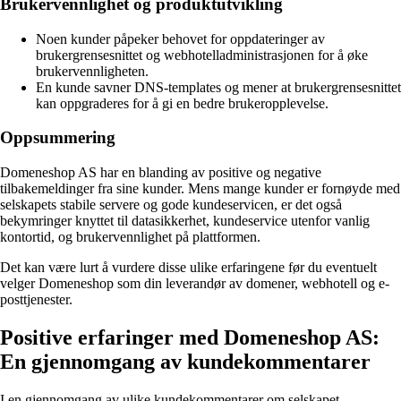
Brukervennlighet og produktutvikling
Noen kunder påpeker behovet for oppdateringer av
brukergrensesnittet og webhotelladministrasjonen for å øke
brukervennligheten.
En kunde savner DNS-templates og mener at brukergrensesnittet
kan oppgraderes for å gi en bedre brukeropplevelse.
Oppsummering
Domeneshop AS har en blanding av positive og negative
tilbakemeldinger fra sine kunder. Mens mange kunder er fornøyde med
selskapets stabile servere og gode kundeservicen, er det også
bekymringer knyttet til datasikkerhet, kundeservice utenfor vanlig
kontortid, og brukervennlighet på plattformen.
Det kan være lurt å vurdere disse ulike erfaringene før du eventuelt
velger Domeneshop som din leverandør av domener, webhotell og e-
posttjenester.
Positive erfaringer med Domeneshop AS:
En gjennomgang av kundekommentarer
I en gjennomgang av ulike kundekommentarer om selskapet