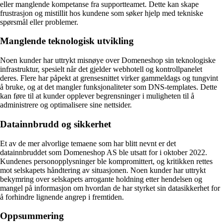
eller manglende kompetanse fra supportteamet. Dette kan skape
frustrasjon og mistillit hos kundene som søker hjelp med tekniske
spørsmål eller problemer.
Manglende teknologisk utvikling
Noen kunder har uttrykt misnøye over Domeneshop sin teknologiske
infrastruktur, spesielt når det gjelder webhotell og kontrollpanelet
deres. Flere har påpekt at grensesnittet virker gammeldags og tungvint
å bruke, og at det mangler funksjonaliteter som DNS-templates. Dette
kan føre til at kunder opplever begrensninger i muligheten til å
administrere og optimalisere sine nettsider.
Datainnbrudd og sikkerhet
Et av de mer alvorlige temaene som har blitt nevnt er det
datainnbruddet som Domeneshop AS ble utsatt for i oktober 2022.
Kundenes personopplysninger ble kompromittert, og kritikken rettes
mot selskapets håndtering av situasjonen. Noen kunder har uttrykt
bekymring over selskapets arrogante holdning etter hendelsen og
mangel på informasjon om hvordan de har styrket sin datasikkerhet for
å forhindre lignende angrep i fremtiden.
Oppsummering