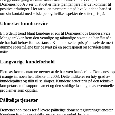
Domeneshop AS ser vi at det er flere gjengangere når det kommer til
positive erfaringer. Her tar vi en nærmere titt på hva kundene har å si
om sin kontakt med selskapet og hvilke aspekter de setter pris på.
Utmerket kundeservice
En tydelig trend blant kundene er ros til Domeneshops kundeservice.
Mange trekker frem den vennlige og tålmodige støtten de har fått når
de har hatt behov for assistanse. Kundene setter pris på at selv de mest
dumme spørsmålene blir besvart på en profesjonell og forståelsesfull
måte.
Langvarige kundeforhold
Flere av kommentarene nevner at de har vært kunder hos Domeneshop
i mange år, noen helt tilbake til 2003. Dette indikerer en høy grad av
kundelojalitet og tillit til selskapet. Kundene setter pris på den tekniske
kompetansen til supportteamet og den smidige løsningen av eventuelle
problemer som oppstår.
Pålitelige tjenester
Domeneshop roses for å levere pålitelige domeneregistreringstjenester.
Kundene fremhever stabile servere og en enkel, brukervennlig