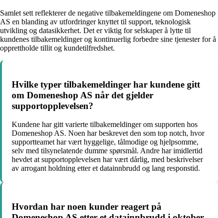
Samlet sett reflekterer de negative tilbakemeldingene om Domeneshop
AS en blanding av utfordringer knyttet til support, teknologisk
utvikling og datasikkerhet. Det er viktig for selskaper å lytte til
kundenes tilbakemeldinger og kontinuerlig forbedre sine tjenester for å
opprettholde tillit og kundetilfredshet.
Hvilke typer tilbakemeldinger har kundene gitt
om Domeneshop AS når det gjelder
supportopplevelsen?
Kundene har gitt varierte tilbakemeldinger om supporten hos
Domeneshop AS. Noen har beskrevet den som top notch, hvor
supportteamet har vært hyggelige, tålmodige og hjelpsomme,
selv med tilsynelatende dumme spørsmål. Andre har imidlertid
hevdet at supportopplevelsen har vært dårlig, med beskrivelser
av arrogant holdning etter et datainnbrudd og lang responstid.
Hvordan har noen kunder reagert på
Domeneshop AS etter et datainnbrudd i oktober