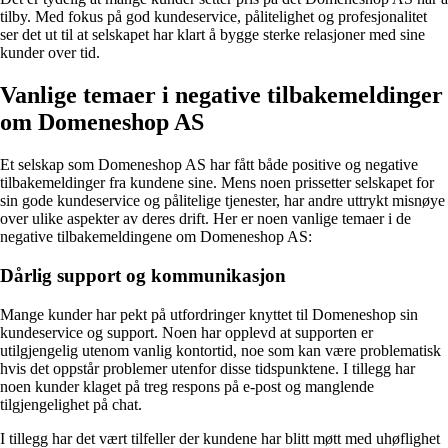
tilby. Med fokus på god kundeservice, pålitelighet og profesjonalitet
ser det ut til at selskapet har klart å bygge sterke relasjoner med sine
kunder over tid.
Vanlige temaer i negative tilbakemeldinger
om Domeneshop AS
Et selskap som Domeneshop AS har fått både positive og negative
tilbakemeldinger fra kundene sine. Mens noen prissetter selskapet for
sin gode kundeservice og pålitelige tjenester, har andre uttrykt misnøye
over ulike aspekter av deres drift. Her er noen vanlige temaer i de
negative tilbakemeldingene om Domeneshop AS:
Dårlig support og kommunikasjon
Mange kunder har pekt på utfordringer knyttet til Domeneshop sin
kundeservice og support. Noen har opplevd at supporten er
utilgjengelig utenom vanlig kontortid, noe som kan være problematisk
hvis det oppstår problemer utenfor disse tidspunktene. I tillegg har
noen kunder klaget på treg respons på e-post og manglende
tilgjengelighet på chat.
I tillegg har det vært tilfeller der kundene har blitt møtt med uhøflighet