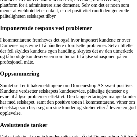
plattform for å administrere sine domener. Selv om det er noen som
mener at webhotellet er enkelt, er det positivitet rundt den generelle
påliteligheten selskapet tilbyr.
Imponerende respons ved problemer
I kommentarene fremheves det også hvor imponert kundene er over
Domeneshops evne til å håndtere uforutsette problemer. Selv i tilfeller
der feil skyldes kundens egen handling, skrytes det av den utmerkede
og tålmodige kundeservicen som bidrar til å løse situasjonen på en
profesjonell måte.
Oppsummering
Samlet sett er tilbakemeldingene om Domeneshop AS svært positive.
Kundene verdsetter selskapets kundeservice, pålitelige tjenester og
evne til å løse problemer effektivt. Den lange erfaringen mange kunder
har med selskapet, samt den positive tonen i kommentarene, vitner om
et selskap som bryr seg om sine kunder og streber etter å levere en god
opplevelse.
Avsluttende tanker
Det er tydelig at mange kunder setter pris på det Domeneshop AS har å