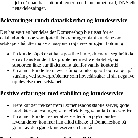
hjelp når han har hatt problemer med blant annet mail, DNS eller
nettsideløsninger.
Bekymringer rundt datasikkerhet og kundeservice
Det har vært en hendelse der Domeneshop ble utsatt for et
datainnbrudd, noe som førte til bekymringer blant kundene om
selskapets håndtering av situasjonen og deres arrogant holdning.
En kunde påpeker at hans positive inntrykk endret seg brått da
en av hans kunder fikk problemer med webhotellet, og
supporten ikke var tilgjengelig utenfor vanlig kontortid.
En annen kunde fremhever dårlig kundesupport og mangel på
varsling ved serverproblemer som hovedårsaker til sin negative
opplevelse med selskapet.
Positive erfaringer med stabilitet og kundeservice
Flere kunder trekker frem Domeneshops stabile server, gode
produkter og løsninger, samt effektiv og vennlig kundeservice.
En annen kunde nevner at selv etter å ha prøvd andre
leverandører, kommer han alltid tilbake til Domeneshop på
grunn av den gode kundeservicen han får.