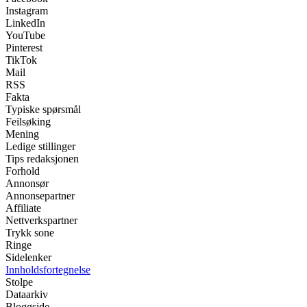
Instagram
LinkedIn
YouTube
Pinterest
TikTok
Mail
RSS
Fakta
Typiske spørsmål
Feilsøking
Mening
Ledige stillinger
Tips redaksjonen
Forhold
Annonsør
Annonsepartner
Affiliate
Nettverkspartner
Trykk sone
Ringe
Sidelenker
Innholdsfortegnelse
Stolpe
Dataarkiv
Bloggside