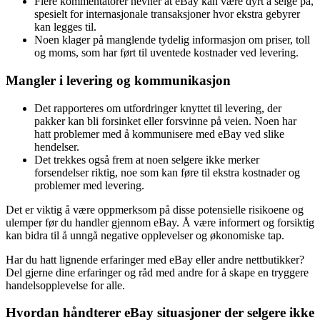
Flere kommentatorer nevner at eBay kan være dyrt å selge på,
spesielt for internasjonale transaksjoner hvor ekstra gebyrer
kan legges til.
Noen klager på manglende tydelig informasjon om priser, toll
og moms, som har ført til uventede kostnader ved levering.
Mangler i levering og kommunikasjon
Det rapporteres om utfordringer knyttet til levering, der
pakker kan bli forsinket eller forsvinne på veien. Noen har
hatt problemer med å kommunisere med eBay ved slike
hendelser.
Det trekkes også frem at noen selgere ikke merker
forsendelser riktig, noe som kan føre til ekstra kostnader og
problemer med levering.
Det er viktig å være oppmerksom på disse potensielle risikoene og
ulemper før du handler gjennom eBay. Å være informert og forsiktig
kan bidra til å unngå negative opplevelser og økonomiske tap.
Har du hatt lignende erfaringer med eBay eller andre nettbutikker?
Del gjerne dine erfaringer og råd med andre for å skape en tryggere
handelsopplevelse for alle.
Hvordan håndterer eBay situasjoner der selgere ikke