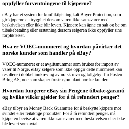
oppfyller forventningene til kjøperne?
eBay har et system for konfliktløsning kalt Buyer Protection, som
gir kjøperne en trygghet dersom varen ikke samsvarer med
beskrivelsen eller ikke blir levert. Kjøpere kan åpne en sak og be om
tilbakebetaling eller erstatning dersom selgeren ikke oppfyller sine
forpliktelser.
Hva er VOEC-nummeret og hvordan påvirker det
norske kunder som handler på eBay?
VOEC-nummeret er et avgiftsnummer som brukes for import av
varer til Norge. eBay-selgere som ikke oppgir dette nummeret kan
resultere i dobbel innkreving av norsk mva og tollgebyr fra Posten
Bring AS, noe som skaper frustrasjon blant norske kunder.
Hvordan fungerer eBay sin Pengene tilbake-garanti
og hvilke vilkår gjelder for å få refundert penger?
eBay tilbyr en Money Back Guarantee for å beskytte kjøpere mot
svindel eller feilaktige produkter. For å få refundert penger, må
kjøperen bevise at varen ikke samsvarer med beskrivelsen eller ikke
ble levert som avtalt.