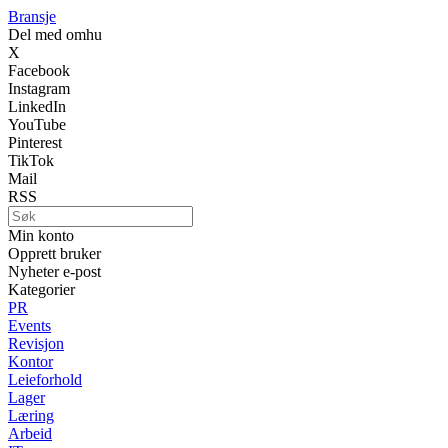
Bransje
Del med omhu
X
Facebook
Instagram
LinkedIn
YouTube
Pinterest
TikTok
Mail
RSS
Min konto
Opprett bruker
Nyheter e-post
Kategorier
PR
Events
Revisjon
Kontor
Leieforhold
Lager
Læring
Arbeid