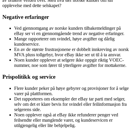
av brukere verden over. Men hva sier norske kunder om sin
opplevelse med dette selskapet?
Negative erfaringer
Ved gjennomgang av norske kunders tilbakemeldinger på
eBay ser vi en gjennomgående trend av negative erfaringer.
Mange rapporterer om svindel, høye avgifter og dårlig
kundeservice.
En av de største frustrasjonene er dobbelt innkreving av norsk
MVA pluss tollgebyr, hvor eBay ikke ser ut til å ta ansvar.
Noen kunder opplever at selgere ikke oppgir riktig VOEC-
nummer, noe som fører til ytterligere avgifter for mottakerne.
Prispolitikk og service
Flere kunder peker på høye gebyrer og provisjoner for å selge
varer på plattformen.
Det rapporteres om eksempler der eBay tar parti med selger,
selv om det er klare bevis for svindel eller feilinformasjon fra
selgerens side.
Noen opplever også at eBay ikke refunderer penger ved
feilsendte eller manglende varer, og kundeservicen er
utilgjengelig eller lite behjelpelig.