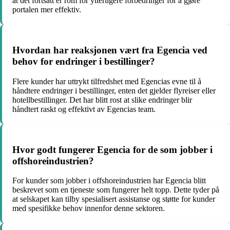
at det fortsatt er rom for ytterligere forbedringer for å gjøre
portalen mer effektiv.
Hvordan har reaksjonen vært fra Egencia ved
behov for endringer i bestillinger?
Flere kunder har uttrykt tilfredshet med Egencias evne til å
håndtere endringer i bestillinger, enten det gjelder flyreiser eller
hotellbestillinger. Det har blitt rost at slike endringer blir
håndtert raskt og effektivt av Egencias team.
Hvor godt fungerer Egencia for de som jobber i
offshoreindustrien?
For kunder som jobber i offshoreindustrien har Egencia blitt
beskrevet som en tjeneste som fungerer helt topp. Dette tyder på
at selskapet kan tilby spesialisert assistanse og støtte for kunder
med spesifikke behov innenfor denne sektoren.