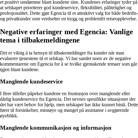
et positivt omdømme blant kundene sine. Kundenes erfaringer tyder på
at selskapet prioriterer god kundeservice, fleksibilitet, pålitelighet og
profesjonalitet. Dette gjør Egencia til et attraktivt valg for både bedrifts-
og privatkunder som verdsetter en trygg og problemfri reiseopplevelse.
Negative erfaringer med Egencia: Vanlige
tema i tilbakemeldingene
Det er viktig å ta hensyn til tilbakemeldinger fra kunder når man
evaluerer tjenestene til et selskap. Vi har samlet noen av de negative
kommentarene om Egencia for å se hvilke gjentakende temaer som går
igjen blant kundene.
Manglende kundeservice
I flere tilfeller påpeker kundene en frustrasjon over manglende eller
dårlig kundeservice fra Egencia. Det nevnes spesifikke situasjoner der
det har vært behov for hjelp, men selskapet har ikke kunnet bistå. Dette
fører til forsinkelser, misnøye og mangel på assistanse i avgjørende
øyeblikk.
Manglende kommunikasjon og informasjon