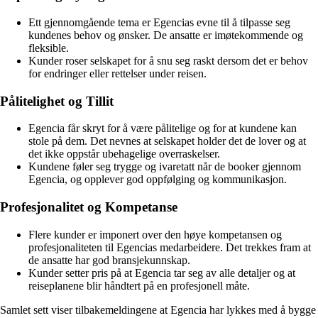
Ett gjennomgående tema er Egencias evne til å tilpasse seg
kundenes behov og ønsker. De ansatte er imøtekommende og
fleksible.
Kunder roser selskapet for å snu seg raskt dersom det er behov
for endringer eller rettelser under reisen.
Pålitelighet og Tillit
Egencia får skryt for å være pålitelige og for at kundene kan
stole på dem. Det nevnes at selskapet holder det de lover og at
det ikke oppstår ubehagelige overraskelser.
Kundene føler seg trygge og ivaretatt når de booker gjennom
Egencia, og opplever god oppfølging og kommunikasjon.
Profesjonalitet og Kompetanse
Flere kunder er imponert over den høye kompetansen og
profesjonaliteten til Egencias medarbeidere. Det trekkes fram at
de ansatte har god bransjekunnskap.
Kunder setter pris på at Egencia tar seg av alle detaljer og at
reiseplanene blir håndtert på en profesjonell måte.
Samlet sett viser tilbakemeldingene at Egencia har lykkes med å bygge