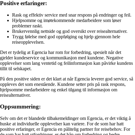
Positive erfaringer:
Rask og effektiv service med snar respons på endringer og feil.
Hjelpsomme og imøtekommende medarbeidere som løser
problemer raskt.
Brukervennlig nettside og god oversikt over reisealternativer.
Trygg følelse med god oppfølging og hjelp gjennom hele
reiseopplevelsen.
Det er tydelig at Egencia har rom for forbedring, spesielt når det
gjelder kundeservice og kommunikasjon med kundene. Negative
opplevelser som lang ventetid og feilinformasjon kan påvirke kundens
tillit til selskapet.
På den positive siden er det klart at når Egencia leverer god service, så
oppleves det som enestående. Kundene setter pris på rask respons,
hjelpsomme medarbeidere og enkel tilgang til informasjon om
reisealternativer.
Oppsummering:
Selv om det er blandede tilbakemeldinger om Egencia, er det viktig å
huske at individuelle opplevelser kan variere. For de som har hatt
positive erfaringer, er Egencia en pålitelig partner for reisebehov. For
de som har hatt utfordringer, er det håp om forbedring og bedre