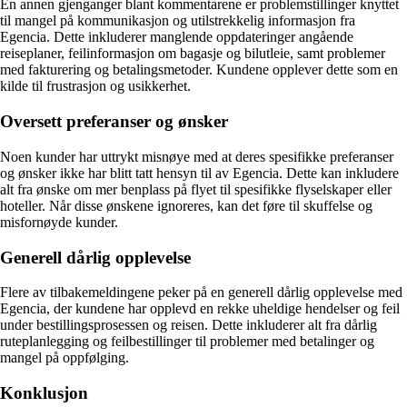
En annen gjenganger blant kommentarene er problemstillinger knyttet
til mangel på kommunikasjon og utilstrekkelig informasjon fra
Egencia. Dette inkluderer manglende oppdateringer angående
reiseplaner, feilinformasjon om bagasje og bilutleie, samt problemer
med fakturering og betalingsmetoder. Kundene opplever dette som en
kilde til frustrasjon og usikkerhet.
Oversett preferanser og ønsker
Noen kunder har uttrykt misnøye med at deres spesifikke preferanser
og ønsker ikke har blitt tatt hensyn til av Egencia. Dette kan inkludere
alt fra ønske om mer benplass på flyet til spesifikke flyselskaper eller
hoteller. Når disse ønskene ignoreres, kan det føre til skuffelse og
misfornøyde kunder.
Generell dårlig opplevelse
Flere av tilbakemeldingene peker på en generell dårlig opplevelse med
Egencia, der kundene har opplevd en rekke uheldige hendelser og feil
under bestillingsprosessen og reisen. Dette inkluderer alt fra dårlig
ruteplanlegging og feilbestillinger til problemer med betalinger og
mangel på oppfølging.
Konklusjon