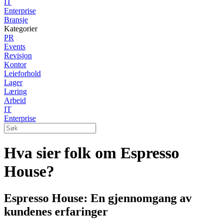
IT
Enterprise
Bransje
Kategorier
PR
Events
Revisjon
Kontor
Leieforhold
Lager
Læring
Arbeid
IT
Enterprise
Hva sier folk om Espresso
House?
Espresso House: En gjennomgang av
kundenes erfaringer