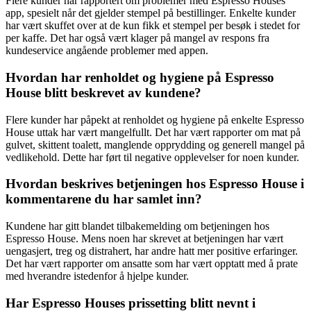
Flere kunder har rapportert om problemer med Espresso Houses
app, spesielt når det gjelder stempel på bestillinger. Enkelte kunder
har vært skuffet over at de kun fikk et stempel per besøk i stedet for
per kaffe. Det har også vært klager på mangel av respons fra
kundeservice angående problemer med appen.
Hvordan har renholdet og hygiene på Espresso
House blitt beskrevet av kundene?
Flere kunder har påpekt at renholdet og hygiene på enkelte Espresso
House uttak har vært mangelfullt. Det har vært rapporter om mat på
gulvet, skittent toalett, manglende opprydding og generell mangel på
vedlikehold. Dette har ført til negative opplevelser for noen kunder.
Hvordan beskrives betjeningen hos Espresso House i
kommentarene du har samlet inn?
Kundene har gitt blandet tilbakemelding om betjeningen hos
Espresso House. Mens noen har skrevet at betjeningen har vært
uengasjert, treg og distrahert, har andre hatt mer positive erfaringer.
Det har vært rapporter om ansatte som har vært opptatt med å prate
med hverandre istedenfor å hjelpe kunder.
Har Espresso Houses prissetting blitt nevnt i