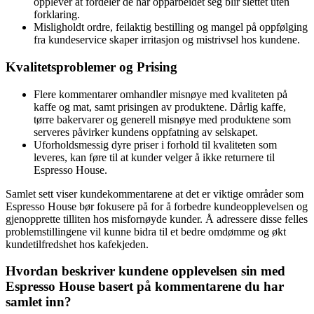
opplever at fordeler de har opparbeidet seg blir slettet uten
forklaring.
Misligholdt ordre, feilaktig bestilling og mangel på oppfølging
fra kundeservice skaper irritasjon og mistrivsel hos kundene.
Kvalitetsproblemer og Prising
Flere kommentarer omhandler misnøye med kvaliteten på
kaffe og mat, samt prisingen av produktene. Dårlig kaffe,
tørre bakervarer og generell misnøye med produktene som
serveres påvirker kundens oppfatning av selskapet.
Uforholdsmessig dyre priser i forhold til kvaliteten som
leveres, kan føre til at kunder velger å ikke returnere til
Espresso House.
Samlet sett viser kundekommentarene at det er viktige områder som
Espresso House bør fokusere på for å forbedre kundeopplevelsen og
gjenopprette tilliten hos misfornøyde kunder. Å adressere disse felles
problemstillingene vil kunne bidra til et bedre omdømme og økt
kundetilfredshet hos kafekjeden.
Hvordan beskriver kundene opplevelsen sin med
Espresso House basert på kommentarene du har
samlet inn?