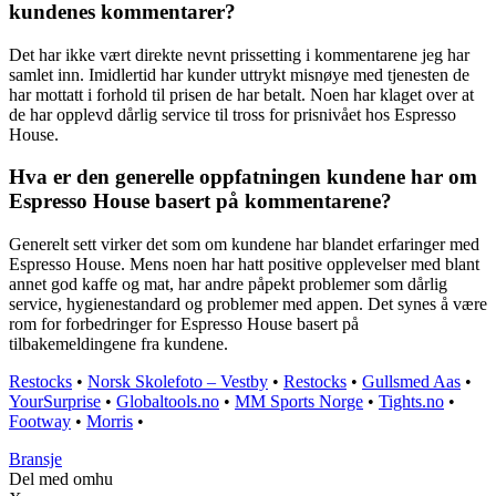
kundenes kommentarer?
Det har ikke vært direkte nevnt prissetting i kommentarene jeg har
samlet inn. Imidlertid har kunder uttrykt misnøye med tjenesten de
har mottatt i forhold til prisen de har betalt. Noen har klaget over at
de har opplevd dårlig service til tross for prisnivået hos Espresso
House.
Hva er den generelle oppfatningen kundene har om
Espresso House basert på kommentarene?
Generelt sett virker det som om kundene har blandet erfaringer med
Espresso House. Mens noen har hatt positive opplevelser med blant
annet god kaffe og mat, har andre påpekt problemer som dårlig
service, hygienestandard og problemer med appen. Det synes å være
rom for forbedringer for Espresso House basert på
tilbakemeldingene fra kundene.
Restocks
•
Norsk Skolefoto – Vestby
•
Restocks
•
Gullsmed Aas
•
YourSurprise
•
Globaltools.no
•
MM Sports Norge
•
Tights.no
•
Footway
•
Morris
•
Bransje
Del med omhu