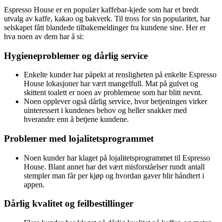
Espresso House er en populær kaffebar-kjede som har et bredt
utvalg av kaffe, kakao og bakverk. Til tross for sin popularitet, har
selskapet fått blandede tilbakemeldinger fra kundene sine. Her er
hva noen av dem har å si:
Hygieneproblemer og dårlig service
Enkelte kunder har påpekt at rensligheten på enkelte Espresso
House lokasjoner har vært mangelfull. Mat på gulvet og
skittent toalett er noen av problemene som har blitt nevnt.
Noen opplever også dårlig service, hvor betjeningen virker
uinteressert i kundenes behov og heller snakker med
hverandre enn å betjene kundene.
Problemer med lojalitetsprogrammet
Noen kunder har klaget på lojalitetsprogrammet til Espresso
House. Blant annet har det vært misforståelser rundt antall
stempler man får per kjøp og hvordan gaver blir håndtert i
appen.
Dårlig kvalitet og feilbestillinger