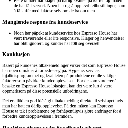
Flere kunder har klaget på dårlig kvalitet på kaffen og maten
de har fått servert. Noen har også opplevd feilbestillinger, som
å få kaffe med laktose selv om de ba om uten.
Manglende respons fra kundeservice
Noen har påpekt at kundeservice hos Espresso House har
vært fraværende eller lite responsive. Klager og henvendelser
har blitt ignorert, og kunder har følt seg oversett.
Konklusjon
Basert på kundenes tilbakemeldinger virker det som Espresso House
har noen områder å forbedre seg på. Hygiene, service,
lojalitetsprogrammet og kvaliteten på produktene er alle viktige
faktorer som påvirker kundeopplevelsen. For de som vurderer å
besøke en Espresso House lokasjon, kan det være lurt å være
oppmerksom på disse potensielle utfordringene.
Det er alltid en god idé å gi tilbakemelding direkte til selskapet hvis
man har hatt en dårlig opplevelse. På den måten kan Espresso
House ta tak i problemene og forhåpentligvis gjøre endringer for å
forbedre kundeopplevelsen i fremtiden.