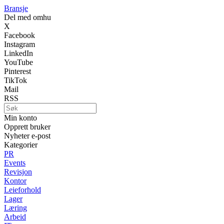
Bransje
Del med omhu
X
Facebook
Instagram
LinkedIn
YouTube
Pinterest
TikTok
Mail
RSS
Min konto
Opprett bruker
Nyheter e-post
Kategorier
PR
Events
Revisjon
Kontor
Leieforhold
Lager
Læring
Arbeid