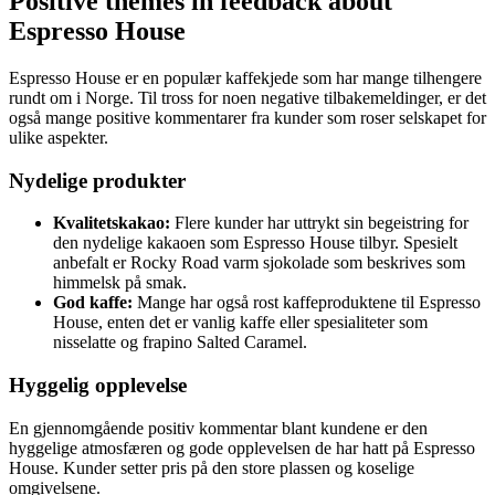
Positive themes in feedback about
Espresso House
Espresso House er en populær kaffekjede som har mange tilhengere
rundt om i Norge. Til tross for noen negative tilbakemeldinger, er det
også mange positive kommentarer fra kunder som roser selskapet for
ulike aspekter.
Nydelige produkter
Kvalitetskakao:
Flere kunder har uttrykt sin begeistring for
den nydelige kakaoen som Espresso House tilbyr. Spesielt
anbefalt er Rocky Road varm sjokolade som beskrives som
himmelsk på smak.
God kaffe:
Mange har også rost kaffeproduktene til Espresso
House, enten det er vanlig kaffe eller spesialiteter som
nisselatte og frapino Salted Caramel.
Hyggelig opplevelse
En gjennomgående positiv kommentar blant kundene er den
hyggelige atmosfæren og gode opplevelsen de har hatt på Espresso
House. Kunder setter pris på den store plassen og koselige
omgivelsene.