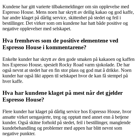
Kundene har gitt varierte tilbakemeldinger om sin opplevelse med
Espresso House. Mens noen har skrytt av deilig kakao og god kaffe,
har andre klaget på dårlig service, skittenhet på stedet og feil i
bestillinger. Det virker som om kundene har hatt både positive og
negative opplevelser med selskapet.
Hva fremheves som de positive elementene ved
Espresso House i kommentarene?
Enkelte kunder har skrytt av den gode smaken på kakaoen og kaffen
hos Espresso House, spesielt Rocky Road varm sjokolade. De har
også nevnt at stedet har en fin stor plass og god mat å drikke. Noen
kunder har også likt appen til selskapet hvor de kan få stempel på
hver kaffe.
Hva har kundene klaget på mest når det gjelder
Espresso House?
Flere kunder har klaget på dårlig service hos Espresso House, hvor
ansatte virket uengasjerte, treg og opptatt med annet enn å betjene
kunder. Også skitne forhold på stedet, feil i bestillinger, manglende
kundebehandling og problemer med appen har blitt nevnt som
negative punkter.