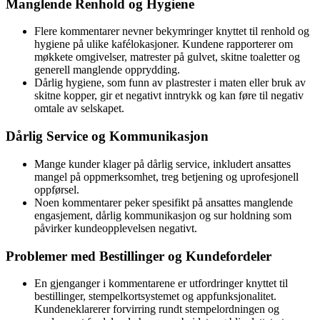
Manglende Renhold og Hygiene
Flere kommentarer nevner bekymringer knyttet til renhold og
hygiene på ulike kafélokasjoner. Kundene rapporterer om
møkkete omgivelser, matrester på gulvet, skitne toaletter og
generell manglende opprydding.
Dårlig hygiene, som funn av plastrester i maten eller bruk av
skitne kopper, gir et negativt inntrykk og kan føre til negativ
omtale av selskapet.
Dårlig Service og Kommunikasjon
Mange kunder klager på dårlig service, inkludert ansattes
mangel på oppmerksomhet, treg betjening og uprofesjonell
oppførsel.
Noen kommentarer peker spesifikt på ansattes manglende
engasjement, dårlig kommunikasjon og sur holdning som
påvirker kundeopplevelsen negativt.
Problemer med Bestillinger og Kundefordeler
En gjenganger i kommentarene er utfordringer knyttet til
bestillinger, stempelkortsystemet og appfunksjonalitet.
Kundeneklarerer forvirring rundt stempelordningen og