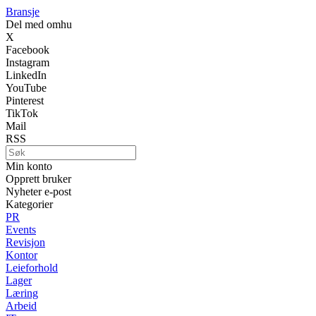
Bransje
Del med omhu
X
Facebook
Instagram
LinkedIn
YouTube
Pinterest
TikTok
Mail
RSS
Min konto
Opprett bruker
Nyheter e-post
Kategorier
PR
Events
Revisjon
Kontor
Leieforhold
Lager
Læring
Arbeid