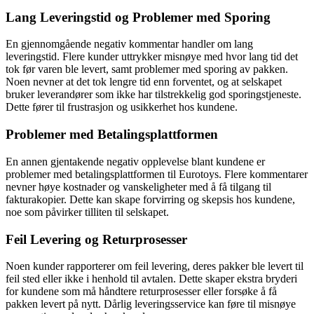
Lang Leveringstid og Problemer med Sporing
En gjennomgående negativ kommentar handler om lang
leveringstid. Flere kunder uttrykker misnøye med hvor lang tid det
tok før varen ble levert, samt problemer med sporing av pakken.
Noen nevner at det tok lengre tid enn forventet, og at selskapet
bruker leverandører som ikke har tilstrekkelig god sporingstjeneste.
Dette fører til frustrasjon og usikkerhet hos kundene.
Problemer med Betalingsplattformen
En annen gjentakende negativ opplevelse blant kundene er
problemer med betalingsplattformen til Eurotoys. Flere kommentarer
nevner høye kostnader og vanskeligheter med å få tilgang til
fakturakopier. Dette kan skape forvirring og skepsis hos kundene,
noe som påvirker tilliten til selskapet.
Feil Levering og Returprosesser
Noen kunder rapporterer om feil levering, deres pakker ble levert til
feil sted eller ikke i henhold til avtalen. Dette skaper ekstra bryderi
for kundene som må håndtere returprosesser eller forsøke å få
pakken levert på nytt. Dårlig leveringsservice kan føre til misnøye