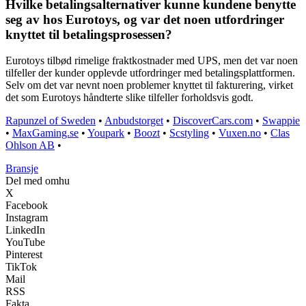
Hvilke betalingsalternativer kunne kundene benytte
seg av hos Eurotoys, og var det noen utfordringer
knyttet til betalingsprosessen?
Eurotoys tilbød rimelige fraktkostnader med UPS, men det var noen
tilfeller der kunder opplevde utfordringer med betalingsplattformen.
Selv om det var nevnt noen problemer knyttet til fakturering, virket
det som Eurotoys håndterte slike tilfeller forholdsvis godt.
Rapunzel of Sweden
•
Anbudstorget
•
DiscoverCars.com
•
Swappie
•
MaxGaming.se
•
Youpark
•
Boozt
•
Scstyling
•
Vuxen.no
•
Clas
Ohlson AB
•
Bransje
Del med omhu
X
Facebook
Instagram
LinkedIn
YouTube
Pinterest
TikTok
Mail
RSS
Fakta