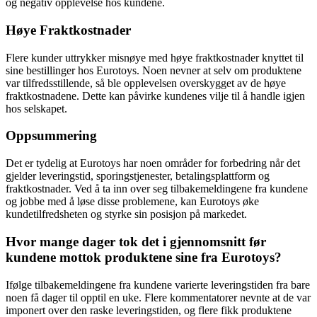
og negativ opplevelse hos kundene.
Høye Fraktkostnader
Flere kunder uttrykker misnøye med høye fraktkostnader knyttet til
sine bestillinger hos Eurotoys. Noen nevner at selv om produktene
var tilfredsstillende, så ble opplevelsen overskygget av de høye
fraktkostnadene. Dette kan påvirke kundenes vilje til å handle igjen
hos selskapet.
Oppsummering
Det er tydelig at Eurotoys har noen områder for forbedring når det
gjelder leveringstid, sporingstjenester, betalingsplattform og
fraktkostnader. Ved å ta inn over seg tilbakemeldingene fra kundene
og jobbe med å løse disse problemene, kan Eurotoys øke
kundetilfredsheten og styrke sin posisjon på markedet.
Hvor mange dager tok det i gjennomsnitt før
kundene mottok produktene sine fra Eurotoys?
Ifølge tilbakemeldingene fra kundene varierte leveringstiden fra bare
noen få dager til opptil en uke. Flere kommentatorer nevnte at de var
imponert over den raske leveringstiden, og flere fikk produktene