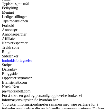
Typiske spørsmål
Feilsøking
Mening
Ledige stillinger
Tips redaksjonen
Forhold
Annonsør
Annonsepartner
Affiliate
Nettverkspartner
Trykk sone
Ringe
Sidelenker
Innholdsfortegnelse
Stolpe
Dataarkiv
Bloggside
Oppdater strømmen
Bransjenett.com
Norsk Nett
pr@norsknett.com
For å sikre en god og personlig opplevelse bruker vi
informasjonskapsler. Se hvordan her.
Vi bruker informasjonskapsler sammen med våre partnere for å
forbedre opplevelsen din og behandle personopplysninger. Du kan