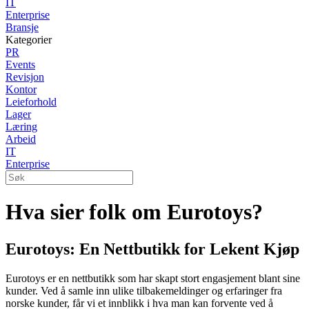
IT
Enterprise
Bransje
Kategorier
PR
Events
Revisjon
Kontor
Leieforhold
Lager
Læring
Arbeid
IT
Enterprise
Hva sier folk om Eurotoys?
Eurotoys: En Nettbutikk for Lekent Kjøp
Eurotoys er en nettbutikk som har skapt stort engasjement blant sine
kunder. Ved å samle inn ulike tilbakemeldinger og erfaringer fra
norske kunder, får vi et innblikk i hva man kan forvente ved å