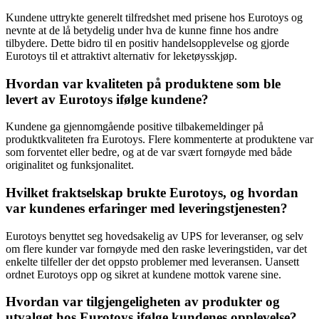
Kundene uttrykte generelt tilfredshet med prisene hos Eurotoys og
nevnte at de lå betydelig under hva de kunne finne hos andre
tilbydere. Dette bidro til en positiv handelsopplevelse og gjorde
Eurotoys til et attraktivt alternativ for leketøysskjøp.
Hvordan var kvaliteten på produktene som ble
levert av Eurotoys ifølge kundene?
Kundene ga gjennomgående positive tilbakemeldinger på
produktkvaliteten fra Eurotoys. Flere kommenterte at produktene var
som forventet eller bedre, og at de var svært fornøyde med både
originalitet og funksjonalitet.
Hvilket fraktselskap brukte Eurotoys, og hvordan
var kundenes erfaringer med leveringstjenesten?
Eurotoys benyttet seg hovedsakelig av UPS for leveranser, og selv
om flere kunder var fornøyde med den raske leveringstiden, var det
enkelte tilfeller der det oppsto problemer med leveransen. Uansett
ordnet Eurotoys opp og sikret at kundene mottok varene sine.
Hvordan var tilgjengeligheten av produkter og
utvalget hos Eurotoys ifølge kundenes opplevelse?