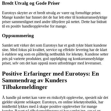
Bredt Utvalg og Gode Priser
Eurotoys skryter av et bredt utvalg av varer og fornuftige priser.
Mange kunder har funnet det de har lett etter til konkurransedyktige
priser sammenlignet med andre tilbydere på nettet. Dette har bidratt
til en positiv handleopplevelse for mange.
Oppsummering
Samlet sett virker det som Eurotoys har et godt rykte blant kundene
sine. Med fokus på kvalitet, service og effektiv levering har de klart
å etablere seg som en pålitelig nettbutikk for leketøy. Kundene setter
pris på varierte produkter, god oppfølging og konkurransedyktige
priser, selv om det kan oppstå noen utfordringer med leveranser.
Positive Erfaringer med Eurotoys: En
Sammendrag av Kunders
Tilbakemeldinger
Å handle på nettet kan være en risikofylt opplevelse, spesielt når det
gjelder ukjente selskaper. Eurotoys, en online leketøysbutikk, har
imidlertid lykkes med å skape positive opplevelser for mange
kunder. Basert på tilbakemeldingene vi har samlet inn, ser vi en