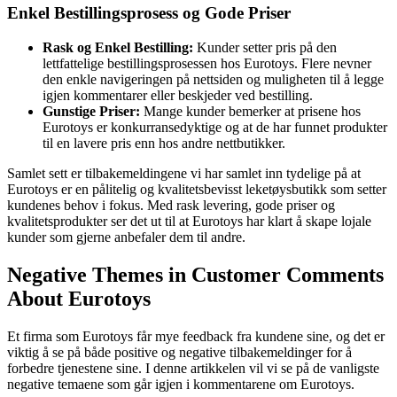
Enkel Bestillingsprosess og Gode Priser
Rask og Enkel Bestilling:
Kunder setter pris på den
lettfattelige bestillingsprosessen hos Eurotoys. Flere nevner
den enkle navigeringen på nettsiden og muligheten til å legge
igjen kommentarer eller beskjeder ved bestilling.
Gunstige Priser:
Mange kunder bemerker at prisene hos
Eurotoys er konkurransedyktige og at de har funnet produkter
til en lavere pris enn hos andre nettbutikker.
Samlet sett er tilbakemeldingene vi har samlet inn tydelige på at
Eurotoys er en pålitelig og kvalitetsbevisst leketøysbutikk som setter
kundenes behov i fokus. Med rask levering, gode priser og
kvalitetsprodukter ser det ut til at Eurotoys har klart å skape lojale
kunder som gjerne anbefaler dem til andre.
Negative Themes in Customer Comments
About Eurotoys
Et firma som Eurotoys får mye feedback fra kundene sine, og det er
viktig å se på både positive og negative tilbakemeldinger for å
forbedre tjenestene sine. I denne artikkelen vil vi se på de vanligste
negative temaene som går igjen i kommentarene om Eurotoys.