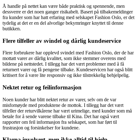
Å handle på nettet kan være både praktisk og spennende, men
dessverre er det noen ganger risikabelt. Basert på tilbakemeldinger
fra kunder som har hatt erfaring med selskapet Fashion Oslo, er det
tydelig at det er en del alvorlige bekymringer knyttet til denne
butikken.
Flere tilfeller av svindel og dårlig kundeservice
Flere forbrukere har opplevd svindel med Fashion Oslo, der de har
mottatt varer av dårlig kvalitet, som ikke stemmer overens med
bildene på nettstedet. I tillegg har det vært problemer med å få
returnert varer og få pengene tilbake. Kundeservicen har også blitt
kritisert for å være lite responsiv og ikke tilstrekkelig behjelpelig.
Nektet retur og feilinformasjon
Noen kunder har blitt nektet retur av varer, selv om de var
misfornøyde med produktene de mottok. I tillegg har det vært
tilfeller der returvilkårene har vært urimelige, med kunder som må
betale for å sende varene tilbake til Kina. Det har også vært
rapporter om feil informasjon fra selskapet, som har ført til
frustrasjon og forsinkelser for kundene.
Klarna involvert, men ikke alltid til hjelp