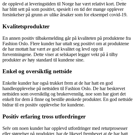
de opplevd at leveringstiden til Norge har vært relativt kort. Dette
har blitt sett på som positivt, spesielt i en tid der mange opplever
forsinkelser på grunn av ulike årsaker som for eksempel covid-19.
Kvalitetsprodukter
En annen positiv tilbakemelding går på kvaliteten på produktene fra
Fashion Oslo. Flere kunder har uttalt seg positivt om at produktene
de har mottatt har vært av god kvalitet og levd opp til
forventningene. Dette viser at selskapet legger vekt på å tilby
produkter av høy standard til kundene sine.
Enkel og oversiktlig nettside
Enkelte kunder har også trukket frem at de har hatt en god
handleopplevelse på nettsiden til Fashion Oslo. De har beskrevet
nettsiden som oversiktlig og brukervennlig, noe som har gjort det
enkelt for dem å finne og bestille ønskede produkter. En god nettside
bidrar til en positiv opplevelse for kundene.
Positiv erfaring tross utfordringer
Selv om noen kunder har opplevd utfordringer med returprosesser
eller størrelser på produkter, har de likevel fremhevet at de har hatt