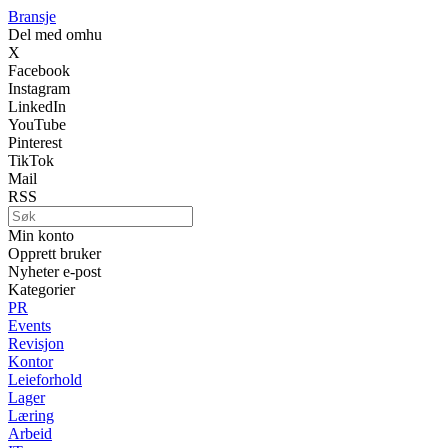
Bransje
Del med omhu
X
Facebook
Instagram
LinkedIn
YouTube
Pinterest
TikTok
Mail
RSS
Min konto
Opprett bruker
Nyheter e-post
Kategorier
PR
Events
Revisjon
Kontor
Leieforhold
Lager
Læring
Arbeid