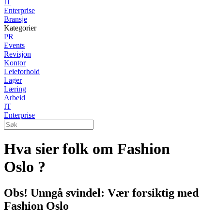
IT
Enterprise
Bransje
Kategorier
PR
Events
Revisjon
Kontor
Leieforhold
Lager
Læring
Arbeid
IT
Enterprise
Hva sier folk om Fashion
Oslo ?
Obs! Unngå svindel: Vær forsiktig med
Fashion Oslo