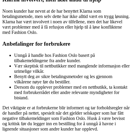
Noen kunder har nevnt at de har benyttet Klarna som
betalingsmetode, men selv dette har ikke alltid vært en trygg løsning.
Klarna har vært involvert i noen av tilfellene, men det har likevel
vært problemer med å få refusjon eller hjelp til å løse konfliktene
med Fashion Oslo.
Anbefalinger for forbrukere
Unngå å handle hos Fashion Oslo basert på
tilbakemeldingene fra andre kunder.
Vær skeptisk til nettbutikker med manglende informasjon eller
urimelige vilkår.
Benytt deg av sikre betalingsmetoder og les gjennom
vilkårene nøye før du bestiller.
Dersom du opplever problemer med en nettbutikk, ta kontakt
med forbrukerrådet eller andre relevante myndigheter for
bistand.
Det viktigste er at forbrukerne blir informert og tar forholdsregler når
de handler på nettet, spesielt når det gjelder selskaper som har fått
negative tilbakemeldinger som Fashion Oslo. Husk å være bevisst
og kritisk før du legger inn en bestilling for å unngå å havne i
lignende situasjoner som andre kunder har opplevd.