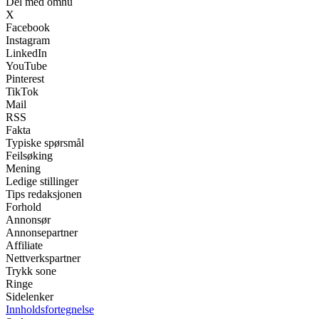
Del med omhu
X
Facebook
Instagram
LinkedIn
YouTube
Pinterest
TikTok
Mail
RSS
Fakta
Typiske spørsmål
Feilsøking
Mening
Ledige stillinger
Tips redaksjonen
Forhold
Annonsør
Annonsepartner
Affiliate
Nettverkspartner
Trykk sone
Ringe
Sidelenker
Innholdsfortegnelse