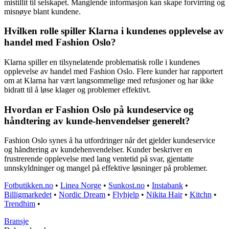
mistillit til selskapet. Manglende informasjon kan skape forvirring og
misnøye blant kundene.
Hvilken rolle spiller Klarna i kundenes opplevelse av
handel med Fashion Oslo?
Klarna spiller en tilsynelatende problematisk rolle i kundenes
opplevelse av handel med Fashion Oslo. Flere kunder har rapportert
om at Klarna har vært langsommelige med refusjoner og har ikke
bidratt til å løse klager og problemer effektivt.
Hvordan er Fashion Oslo på kundeservice og
håndtering av kunde-henvendelser generelt?
Fashion Oslo synes å ha utfordringer når det gjelder kundeservice
og håndtering av kundehenvendelser. Kunder beskriver en
frustrerende opplevelse med lang ventetid på svar, gjentatte
unnskyldninger og mangel på effektive løsninger på problemer.
Fotbutikken.no
•
Linea Norge
•
Sunkost.no
•
Instabank
•
Billigmarkedet
•
Nordic Dream
•
Flyhjelp
•
Nikita Hair
•
Kitchn
•
Trendhim
•
Bransje