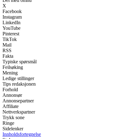
Del med omhu
X
Facebook
Instagram
LinkedIn
YouTube
Pinterest
TikTok
Mail
RSS
Fakta
Typiske spørsmål
Feilsøking
Mening
Ledige stillinger
Tips redaksjonen
Forhold
Annonsør
Annonsepartner
Affiliate
Nettverkspartner
Trykk sone
Ringe
Sidelenker
Innholdsfortegnelse