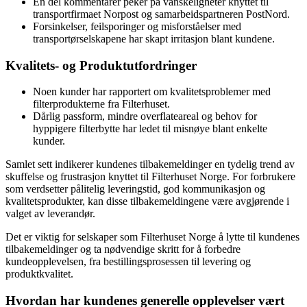
En del kommentarer peker på vanskeligheter knyttet til
transportfirmaet Norpost og samarbeidspartneren PostNord.
Forsinkelser, feilsporinger og misforståelser med
transportørselskapene har skapt irritasjon blant kundene.
Kvalitets- og Produktutfordringer
Noen kunder har rapportert om kvalitetsproblemer med
filterprodukterne fra Filterhuset.
Dårlig passform, mindre overflateareal og behov for
hyppigere filterbytte har ledet til misnøye blant enkelte
kunder.
Samlet sett indikerer kundenes tilbakemeldinger en tydelig trend av
skuffelse og frustrasjon knyttet til Filterhuset Norge. For forbrukere
som verdsetter pålitelig leveringstid, god kommunikasjon og
kvalitetsprodukter, kan disse tilbakemeldingene være avgjørende i
valget av leverandør.
Det er viktig for selskaper som Filterhuset Norge å lytte til kundenes
tilbakemeldinger og ta nødvendige skritt for å forbedre
kundeopplevelsen, fra bestillingsprosessen til levering og
produktkvalitet.
Hvordan har kundenes generelle opplevelser vært