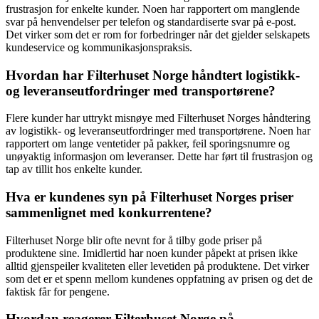
frustrasjon for enkelte kunder. Noen har rapportert om manglende
svar på henvendelser per telefon og standardiserte svar på e-post.
Det virker som det er rom for forbedringer når det gjelder selskapets
kundeservice og kommunikasjonspraksis.
Hvordan har Filterhuset Norge håndtert logistikk-
og leveranseutfordringer med transportørene?
Flere kunder har uttrykt misnøye med Filterhuset Norges håndtering
av logistikk- og leveranseutfordringer med transportørene. Noen har
rapportert om lange ventetider på pakker, feil sporingsnumre og
unøyaktig informasjon om leveranser. Dette har ført til frustrasjon og
tap av tillit hos enkelte kunder.
Hva er kundenes syn på Filterhuset Norges priser
sammenlignet med konkurrentene?
Filterhuset Norge blir ofte nevnt for å tilby gode priser på
produktene sine. Imidlertid har noen kunder påpekt at prisen ikke
alltid gjenspeiler kvaliteten eller levetiden på produktene. Det virker
som det er et spenn mellom kundenes oppfatning av prisen og det de
faktisk får for pengene.
Hvordan reagerer Filterhuset Norge på