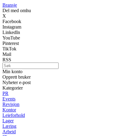
Bransje
Del med omhu
X
Facebook
Instagram
LinkedIn
YouTube
Pinterest
TikTok
Mail
RSS
Min konto
Opprett bruker
Nyheter e-post
Kategorier
PR
Events
Revisjon
Kontor
Leieforhold
Lager
Læring
Arbeid