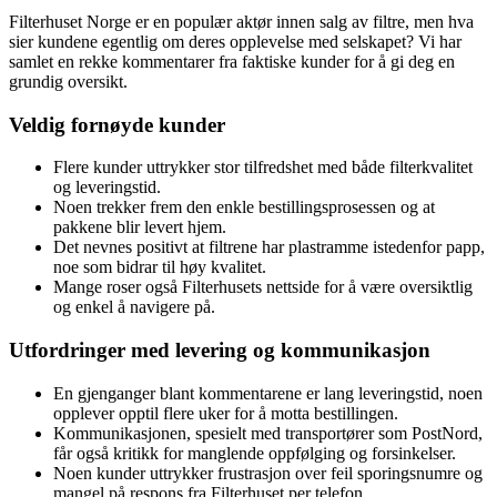
Filterhuset Norge er en populær aktør innen salg av filtre, men hva
sier kundene egentlig om deres opplevelse med selskapet? Vi har
samlet en rekke kommentarer fra faktiske kunder for å gi deg en
grundig oversikt.
Veldig fornøyde kunder
Flere kunder uttrykker stor tilfredshet med både filterkvalitet
og leveringstid.
Noen trekker frem den enkle bestillingsprosessen og at
pakkene blir levert hjem.
Det nevnes positivt at filtrene har plastramme istedenfor papp,
noe som bidrar til høy kvalitet.
Mange roser også Filterhusets nettside for å være oversiktlig
og enkel å navigere på.
Utfordringer med levering og kommunikasjon
En gjenganger blant kommentarene er lang leveringstid, noen
opplever opptil flere uker for å motta bestillingen.
Kommunikasjonen, spesielt med transportører som PostNord,
får også kritikk for manglende oppfølging og forsinkelser.
Noen kunder uttrykker frustrasjon over feil sporingsnumre og
mangel på respons fra Filterhuset per telefon.