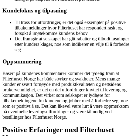
Kundefokus og tilpasning
Til tross for utfordringer, er det også eksempler på positive
tilbakemeldinger hvor Filterhuset har respondert raskt og
forsøkt å imøtekomme kundens behov.
Det framgår at selskapet har gitt rabatter og tilbudt løsninger
etter kunders klager, noe som indikerer en vilje til å forbedre
seg.
Oppsummering
Basert på kundenes kommentarer kommer det tydelig fram at
Filterhuset Norge har både styrker og svakheter. Mens mange
kunder er svært fornøyde med produktkvaliteten og nettsidens
brukervennlighet, er det en del utfordringer knyttet til levering og
kommunikasjon. Det virker som selskapet er lydhøre for
tilbakemeldingene fra kundene og jobber med å forbedre seg, noe
som er positivt å se. Det kan likevel være lurt å være oppmerksom
på eventuelle leveringsutfordringer og være tålmodig ved
bestillinger hos Filterhuset Norge.
Positive Erfaringer med Filterhuset