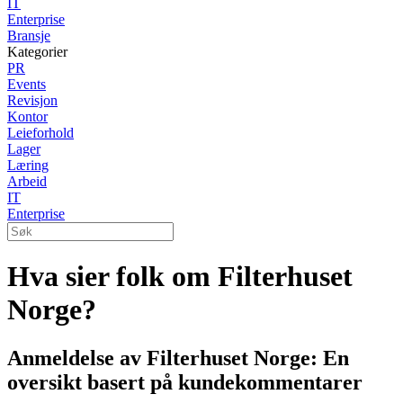
IT
Enterprise
Bransje
Kategorier
PR
Events
Revisjon
Kontor
Leieforhold
Lager
Læring
Arbeid
IT
Enterprise
Hva sier folk om Filterhuset
Norge?
Anmeldelse av Filterhuset Norge: En
oversikt basert på kundekommentarer