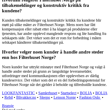
tilbakemeldinger og konstruktiv kritikk fra
kundene?
Kunden tilbakemeldinger og konstruktiv kritikk fra kundene blir
møtt på ulike måter av Filterhuset Norge. Mens noen har fått
kompensasjon eller rabatt etter å ha klaget på produktene eller
tjenesten, har andre opplevd manglende respons og lite handling fra
selskapets side. Det virker som det er rom for forbedring i måten
selskapet håndterer tilbakemeldinger på.
Hvorfor velger noen kunder å handle andre steder
enn hos Filterhuset Norge?
Noen kunder har uttrykt misnøye med Filterhuset Norge og valgt å
handle andre steder på grunn av langsiktige leveransetider,
utfordringer med kommunikasjonen eller opplevelsen av dårlig
kundeservice. Det virker som det er en del forbedringspotensial for
Filterhuset Norge når det gjelder å beholde og tilfredsstille kundene.
LOOKFANTASTIC
•
Samlerhuset
•
Startselect
•
BOLIA
•
BOLIA
•
Rebil
•
Blivakker.no
•
Sleepo
•
Lenson Norge
•
Fashion Oslo
•
Bransje