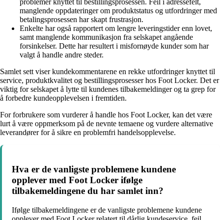
problemer knyttet til bestillingsprosessen. Feil i adressefelt,
manglende oppdateringer om produktstatus og utfordringer med
betalingsprosessen har skapt frustrasjon.
Enkelte har også rapportert om lengre leveringstider enn lovet,
samt manglende kommunikasjon fra selskapet angående
forsinkelser. Dette har resultert i misfornøyde kunder som har
valgt å handle andre steder.
Samlet sett viser kundekommentarene en rekke utfordringer knyttet til
service, produktkvalitet og bestillingsprosesser hos Foot Locker. Det er
viktig for selskapet å lytte til kundenes tilbakemeldinger og ta grep for
å forbedre kundeopplevelsen i fremtiden.
For forbrukere som vurderer å handle hos Foot Locker, kan det være
lurt å være oppmerksom på de nevnte temaene og vurdere alternative
leverandører for å sikre en problemfri handelsopplevelse.
Hva er de vanligste problemene kundene
opplever med Foot Locker ifølge
tilbakemeldingene du har samlet inn?
Ifølge tilbakemeldingene er de vanligste problemene kundene
opplever med Foot Locker relatert til dårlig kundeservice, feil