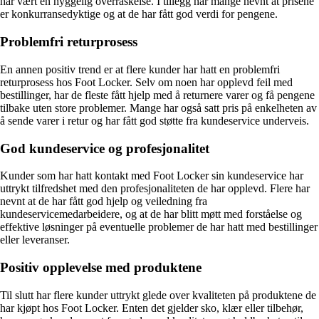
har vært en hyggelig overraskelse. I tillegg har mange nevnt at prisene
er konkurransedyktige og at de har fått god verdi for pengene.
Problemfri returprosess
En annen positiv trend er at flere kunder har hatt en problemfri
returprosess hos Foot Locker. Selv om noen har opplevd feil med
bestillinger, har de fleste fått hjelp med å returnere varer og få pengene
tilbake uten store problemer. Mange har også satt pris på enkelheten av
å sende varer i retur og har fått god støtte fra kundeservice underveis.
God kundeservice og profesjonalitet
Kunder som har hatt kontakt med Foot Locker sin kundeservice har
uttrykt tilfredshet med den profesjonaliteten de har opplevd. Flere har
nevnt at de har fått god hjelp og veiledning fra
kundeservicemedarbeidere, og at de har blitt møtt med forståelse og
effektive løsninger på eventuelle problemer de har hatt med bestillinger
eller leveranser.
Positiv opplevelse med produktene
Til slutt har flere kunder uttrykt glede over kvaliteten på produktene de
har kjøpt hos Foot Locker. Enten det gjelder sko, klær eller tilbehør,