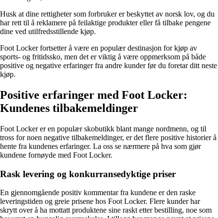
Husk at dine rettigheter som forbruker er beskyttet av norsk lov, og du
har rett til å reklamere på feilaktige produkter eller få tilbake pengene
dine ved utilfredsstillende kjøp.
Foot Locker fortsetter å være en populær destinasjon for kjøp av
sports- og fritidssko, men det er viktig å være oppmerksom på både
positive og negative erfaringer fra andre kunder før du foretar ditt neste
kjøp.
Positive erfaringer med Foot Locker:
Kundenes tilbakemeldinger
Foot Locker er en populær skobutikk blant mange nordmenn, og til
tross for noen negative tilbakemeldinger, er det flere positive historier å
hente fra kundenes erfaringer. La oss se nærmere på hva som gjør
kundene fornøyde med Foot Locker.
Rask levering og konkurransedyktige priser
En gjennomgående positiv kommentar fra kundene er den raske
leveringstiden og greie prisene hos Foot Locker. Flere kunder har
skrytt over å ha mottatt produktene sine raskt etter bestilling, noe som