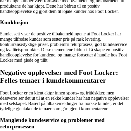
har mange kunder vært fornøyde med kvaliteten og holdbarheten til
produktene de har kjøpt. Dette har bidratt til en positiv
handleopplevelse og gjort dem til lojale kunder hos Foot Locker.
Konklusjon
Samlet sett viser de positive tilbakemeldingene at Foot Locker har
mange tilfredse kunder som setter pris på rask levering,
konkurransedyktige priser, problemfri returprosess, god kundeservice
og kvalitetsprodukter. Disse elementene bidrar til å skape en positiv
handleopplevelse for kundene, og mange fortsetter å handle hos Foot
Locker med glede og tillit.
Negative opplevelser med Foot Locker:
Felles temaer i kundekommentarer
Foot Locker er en kjent aktør innen sports- og fritidsklær, men
dessverre ser det ut til at en rekke kunder har hatt negative opplevelser
med selskapet. Basert på tilbakemeldinger fra norske kunder, er det
tydelige gjentakende temaer som går igjen i kommentarene.
Manglende kundeservice og problemer med
returprosessen