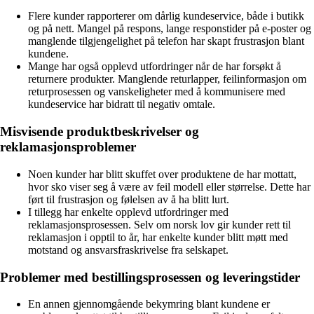
Flere kunder rapporterer om dårlig kundeservice, både i butikk
og på nett. Mangel på respons, lange responstider på e-poster og
manglende tilgjengelighet på telefon har skapt frustrasjon blant
kundene.
Mange har også opplevd utfordringer når de har forsøkt å
returnere produkter. Manglende returlapper, feilinformasjon om
returprosessen og vanskeligheter med å kommunisere med
kundeservice har bidratt til negativ omtale.
Misvisende produktbeskrivelser og
reklamasjonsproblemer
Noen kunder har blitt skuffet over produktene de har mottatt,
hvor sko viser seg å være av feil modell eller størrelse. Dette har
ført til frustrasjon og følelsen av å ha blitt lurt.
I tillegg har enkelte opplevd utfordringer med
reklamasjonsprosessen. Selv om norsk lov gir kunder rett til
reklamasjon i opptil to år, har enkelte kunder blitt møtt med
motstand og ansvarsfraskrivelse fra selskapet.
Problemer med bestillingsprosessen og leveringstider
En annen gjennomgående bekymring blant kundene er