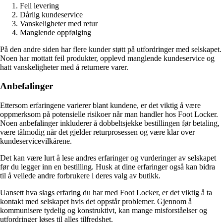
Feil levering
Dårlig kundeservice
Vanskeligheter med retur
Manglende oppfølging
På den andre siden har flere kunder støtt på utfordringer med selskapet.
Noen har mottatt feil produkter, opplevd manglende kundeservice og
hatt vanskeligheter med å returnere varer.
Anbefalinger
Ettersom erfaringene varierer blant kundene, er det viktig å være
oppmerksom på potensielle risikoer når man handler hos Foot Locker.
Noen anbefalinger inkluderer å dobbeltsjekke bestillingen før betaling,
være tålmodig når det gjelder returprosessen og være klar over
kundeservicevilkårene.
Det kan være lurt å lese andres erfaringer og vurderinger av selskapet
før du legger inn en bestilling. Husk at dine erfaringer også kan bidra
til å veilede andre forbrukere i deres valg av butikk.
Uansett hva slags erfaring du har med Foot Locker, er det viktig å ta
kontakt med selskapet hvis det oppstår problemer. Gjennom å
kommunisere tydelig og konstruktivt, kan mange misforståelser og
utfordringer løses til alles tilfredshet.