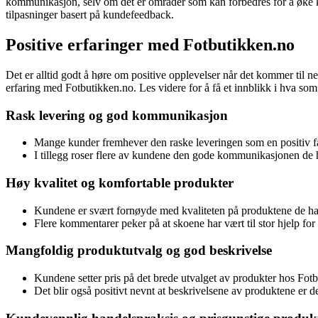
kommunikasjon, selv om det er områder som kan forbedres for å øke kun
tilpasninger basert på kundefeedback.
Positive erfaringer med Fotbutikken.no
Det er alltid godt å høre om positive opplevelser når det kommer til
erfaring med Fotbutikken.no. Les videre for å få et innblikk i hva som
Rask levering og god kommunikasjon
Mange kunder fremhever den raske leveringen som en positiv fakt
I tillegg roser flere av kundene den gode kommunikasjonen de har
Høy kvalitet og komfortable produkter
Kundene er svært fornøyde med kvaliteten på produktene de har 
Flere kommentarer peker på at skoene har vært til stor hjelp for 
Mangfoldig produktutvalg og god beskrivelse
Kundene setter pris på det brede utvalget av produkter hos Fot
Det blir også positivt nevnt at beskrivelsene av produktene er d