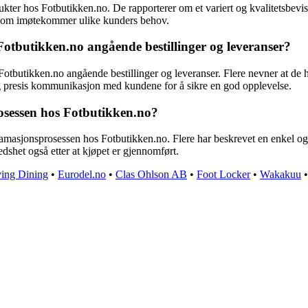
ter hos Fotbutikken.no. De rapporterer om et variert og kvalitetsbeviss
er som imøtekommer ulike kunders behov.
tbutikken.no angående bestillinger og leveranser?
utikken.no angående bestillinger og leveranser. Flere nevner at de har 
og presis kommunikasjon med kundene for å sikre en god opplevelse.
osessen hos Fotbutikken.no?
klamasjonsprosessen hos Fotbutikken.no. Flere har beskrevet en enkel og
edshet også etter at kjøpet er gjennomført.
ving Dining
•
Eurodel.no
•
Clas Ohlson AB
•
Foot Locker
•
Wakakuu