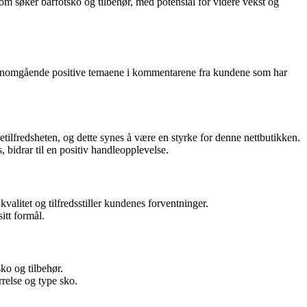
om søker barfotsko og tilbehør, med potensial for videre vekst og
 gjennomgående positive temaene i kommentarene fra kundene som har
tilfredsheten, og dette synes å være en styrke for denne nettbutikken.
 bidrar til en positiv handleopplevelse.
litet og tilfredsstiller kundenes forventninger.
itt formål.
ko og tilbehør.
rrelse og type sko.