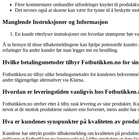
Flere kommentarer omhandler utfordringer knyttet til produktkva
Det nevnes også at skoene kan være for tynne til å beskytte mo
Manglende Instruksjoner og Informasjon
En kunde etterlyser instruksjoner om hvordan strømpene bør va
Å ta hensyn til disse tilbakemeldingene kan hjelpe potensielle kunder
erfaringer fra andre kunder før man legger inn en bestilling.
Hvilke betalingsmetoder tilbyr Fotbutikken.no for si
Fotbutikken.no tilbyr ulike betalingsmetoder for kundenes bekvemmeli
andre tilgjengelige alternativer via Klarna.
Hvordan er leveringstiden vanligvis hos Fotbutikken.
Fotbutikken.no streber etter å tilby rask levering av sine produkter. K
nevnt at de mottok produktene raskere enn forventet, mens andre har 
Hva er kundenes synspunkter på kvaliteten av produ
Kundene har uttrykt positiv tilbakemelding om kvaliteten på produktene 
indikerer at Fotbutikken.no legger vekt på å tilby produkter av høy kva