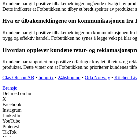
Kundene har gitt positive tilbakemeldinger angående utvalget av produk
Dette indikerer at Fotbutikken.no tilbyr et bredt spekter av produkt
Hva er tilbakemeldingene om kommunikasjonen fra Fo
Kundene har gitt positive tilbakemeldinger om kommunikasjonen fra Fotb
trygg og effektiv handel. Fotbutikken.no synes å legge vekt på klar 
Hvordan opplever kundene retur- og reklamasjonspr
Kundene har rapportert om positive erfaringer knyttet til retur- og re
produkter. Dette vitner om at Fotbutikken.no prioriterer kundenes tilfr
Clas Ohlson AB
•
bonprix
•
24hshop.no
•
Oda Norway
•
Kitchen Li
Bransje
Del med omhu
X
Facebook
Instagram
LinkedIn
YouTube
Pinterest
TikTok