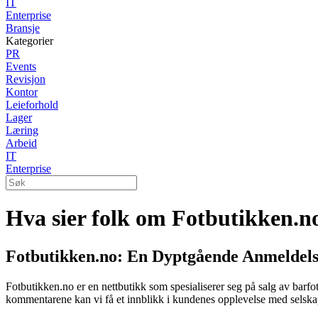
IT
Enterprise
Bransje
Kategorier
PR
Events
Revisjon
Kontor
Leieforhold
Lager
Læring
Arbeid
IT
Enterprise
Hva sier folk om Fotbutikken.n
Fotbutikken.no: En Dyptgående Anmeldels
Fotbutikken.no er en nettbutikk som spesialiserer seg på salg av barf
kommentarene kan vi få et innblikk i kundenes opplevelse med selska