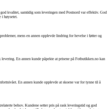
 god kvalitet, samtidig som leveringen med Postnord var effektiv. God
 i høysetet.
roblemer, mens en annen opplevde lindring for hevelse i føtter og
sk levering. En annen kunde påpekte at prisene på Fotbutikken.no kan
fortnivået. En annen kunde opplevde at skoene var for tynne til å
trelaterte behov. Kundene setter pris på rask leveringstid og god