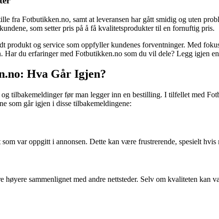
ter
lle fra Fotbutikken.no, samt at leveransen har gått smidig og uten prob
undene, som setter pris på å få kvalitetsprodukter til en fornuftig pris.
odt produkt og service som oppfyller kundenes forventninger. Med fokus
n. Har du erfaringer med Fotbutikken.no som du vil dele? Legg igjen en
n.no: Hva Går Igjen?
ger og tilbakemeldinger før man legger inn en bestilling. I tilfellet med 
ne som går igjen i disse tilbakemeldingene:
 som var oppgitt i annonsen. Dette kan være frustrerende, spesielt hvis
høyere sammenlignet med andre nettsteder. Selv om kvaliteten kan være 