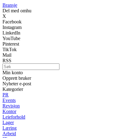
Bransje
Del med omhu
X
Facebook
Instagram
LinkedIn
YouTube
Pinterest
TikTok
Mail
RSS
Min konto
Opprett bruker
Nyheter e-post
Kategorier
PR
Events
Revisjon
Kontor
Leieforhold
Lager
Læring
Arbeid