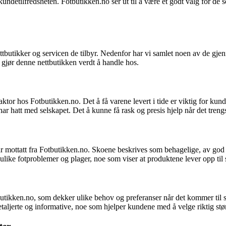
detilfredsheten. Fotbutikken.no ser ut til å være et godt valg for de s
 nettbutikker og servicen de tilbyr. Nedenfor har vi samlet noen av de
 gjør denne nettbutikken verdt å handle hos.
or hos Fotbutikken.no. Det å få varene levert i tide er viktig for kunde
 hatt med selskapet. Det å kunne få rask og presis hjelp når det trengs,
mottatt fra Fotbutikken.no. Skoene beskrives som behagelige, av god kva
ulike fotproblemer og plager, noe som viser at produktene lever opp til s
butikken.no, som dekker ulike behov og preferanser når det kommer til s
etaljerte og informative, noe som hjelper kundene med å velge riktig stø