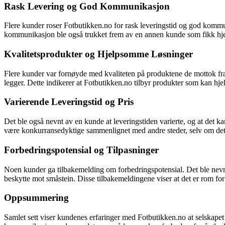
Rask Levering og God Kommunikasjon
Flere kunder roser Fotbutikken.no for rask leveringstid og god kommu
kommunikasjon ble også trukket frem av en annen kunde som fikk hjelp 
Kvalitetsprodukter og Hjelpsomme Løsninger
Flere kunder var fornøyde med kvaliteten på produktene de mottok fra
legger. Dette indikerer at Fotbutikken.no tilbyr produkter som kan hje
Varierende Leveringstid og Pris
Det ble også nevnt av en kunde at leveringstiden varierte, og at det
være konkurransedyktige sammenlignet med andre steder, selv om det
Forbedringspotensial og Tilpasninger
Noen kunder ga tilbakemelding om forbedringspotensial. Det ble nevnt
beskytte mot småstein. Disse tilbakemeldingene viser at det er rom f
Oppsummering
Samlet sett viser kundenes erfaringer med Fotbutikken.no at selskapet t