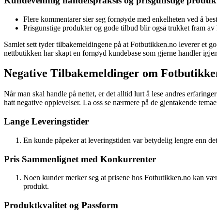
Kundevennlig handelspraksis og prisgunstige produk
Flere kommentarer sier seg fornøyde med enkelheten ved å besti
Prisgunstige produkter og gode tilbud blir også trukket fram av k
Samlet sett tyder tilbakemeldingene på at Fotbutikken.no leverer et g
nettbutikken har skapt en fornøyd kundebase som gjerne handler igje
Negative Tilbakemeldinger om Fotbutikke
Når man skal handle på nettet, er det alltid lurt å lese andres erfarin
hatt negative opplevelser. La oss se nærmere på de gjentakende temae
Lange Leveringstider
En kunde påpeker at leveringstiden var betydelig lengre enn det
Pris Sammenlignet med Konkurrenter
Noen kunder merker seg at prisene hos Fotbutikken.no kan være 
produkt.
Produktkvalitet og Passform