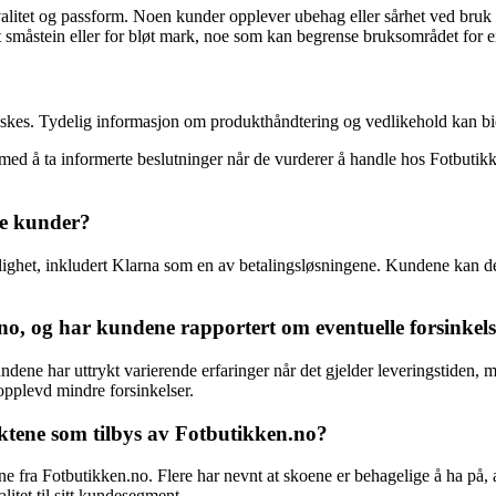
litet og passform. Noen kunder opplever ubehag eller sårhet ved bruk av
t småstein eller for bløt mark, noe som kan begrense bruksområdet for e
skes. Tydelig informasjon om produkthåndtering og vedlikehold kan bid
 med å ta informerte beslutninger når de vurderer å handle hos Fotbuti
ne kunder?
ghet, inkludert Klarna som en av betalingsløsningene. Kundene kan derm
no, og har kundene rapportert om eventuelle forsinkel
undene har uttrykt varierende erfaringer når det gjelder leveringstiden, 
opplevd mindre forsinkelser.
ktene som tilbys av Fotbutikken.no?
fra Fotbutikken.no. Flere har nevnt at skoene er behagelige å ha på, av 
litet til sitt kundesegment.