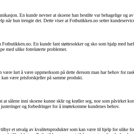
nikasjon. En kunde nevner at skoene han bestilte var behagelige og av
når hun trengte det. Dette viser at Fotbutikken.no setter kundeservice
 Fotbutikken.no. En kunde fant støttesokker og sko som hjalp med hælp
lpe med ulike fotrelaterte problemer.
 kan være lurt å være oppmerksom på dette dersom man har behov for ra
 kan være prisforskjeller på samme produkt.
 at sålene inni skoene kunne sklir og krøller seg, noe som påvirket kom
or justeringer og forbedringer for å imøtekomme kundenes behov.
ilbyr et utvalg av kvalitetsprodukter som kan være til hjelp for ulike fo