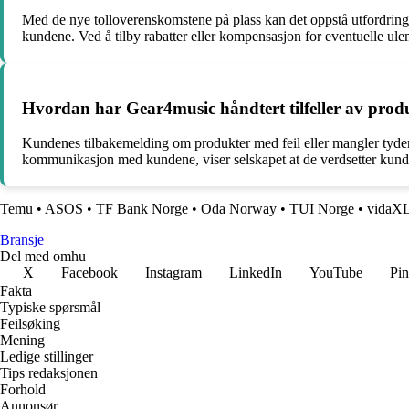
Med de nye tolloverenskomstene på plass kan det oppstå utfordringer k
kundene. Ved å tilby rabatter eller kompensasjon for eventuelle ulemp
Hvordan har Gear4music håndtert tilfeller av produ
Kundenes tilbakemelding om produkter med feil eller mangler tyder p
kommunikasjon med kundene, viser selskapet at de verdsetter kundenes
Temu
•
ASOS
•
TF Bank Norge
•
Oda Norway
•
TUI Norge
•
vidaX
Bransje
Del med omhu
X
Facebook
Instagram
LinkedIn
YouTube
Pin
Fakta
Typiske spørsmål
Feilsøking
Mening
Ledige stillinger
Tips redaksjonen
Forhold
Annonsør