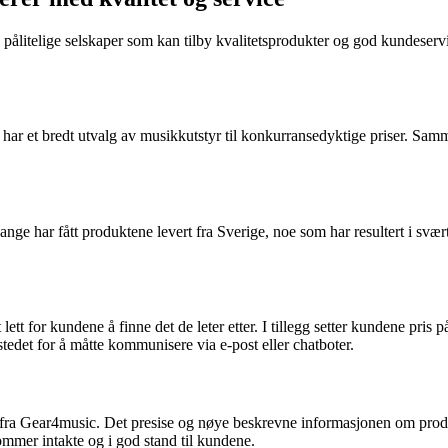
ne pålitelige selskaper som kan tilby kvalitetsprodukter og god kundeser
har et bredt utvalg av musikkutstyr til konkurransedyktige priser. 
nge har fått produktene levert fra Sverige, noe som har resultert i svært
t lett for kundene å finne det de leter etter. I tillegg setter kundene p
tedet for å måtte kommunisere via e-post eller chatboter.
ra Gear4music. Det presise og nøye beskrevne informasjonen om produkte
ommer intakte og i god stand til kundene.