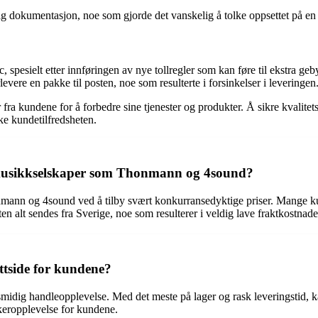
 dokumentasjon, noe som gjorde det vanskelig å tolke oppsettet på en 
spesielt etter innføringen av nye tollregler som kan føre til ekstra geby
vere en pakke til posten, noe som resulterte i forsinkelser i leveringen
r fra kundene for å forbedre sine tjenester og produkter. Å sikre kvali
ke kundetilfredsheten.
 musikkselskaper som Thonmann og 4sound?
ann og 4sound ved å tilby svært konkurransedyktige priser. Mange kun
sten alt sendes fra Sverige, noe som resulterer i veldig lave fraktkostnad
ttside for kundene?
idig handleopplevelse. Med det meste på lager og rask leveringstid, kan
rukeropplevelse for kundene.