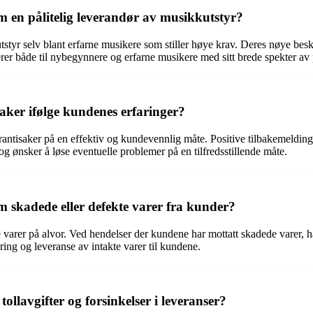
 en pålitelig leverandør av musikkutstyr?
styr selv blant erfarne musikere som stiller høye krav. Deres nøye beskr
lerer både til nybegynnere og erfarne musikere med sitt brede spekter av
ker ifølge kundenes erfaringer?
antisaker på en effektiv og kundevennlig måte. Positive tilbakemeldinge
og ønsker å løse eventuelle problemer på en tilfredsstillende måte.
skadede eller defekte varer fra kunder?
 varer på alvor. Ved hendelser der kundene har mottatt skadede varer, har
ring og leveranse av intakte varer til kundene.
llavgifter og forsinkelser i leveranser?