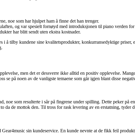
ene, noe som har hjulpet ham å finne det han trenger.
laften, og var spesielt fornøyd med introduksjonen til piano verden for 
ukter har blitt sendt uten ekstra kostnader.
s i å tilby kundene sine kvalitetsprodukter, konkurransedyktige priser, 
g.
plevelse, men det er dessverre ikke alltid en positiv opplevelse. Mang
oss se på noen av de vanligste temaene som går igjen blant disse nega
, noe som resulterte i sår på fingrene under spilling. Dette peker på e
o da de mottok den. Til tross for rask levering av en erstatning, tyder 
ar4music sin kundeservice. En kunde nevnte at de fikk feil produkt, og