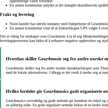
opprinnelige varen forsinket.
En annen kommentar antydet at det manglet skandinavisk språklig
Frakt og levering
Noen kunder har uttrykt misnøye med fraktprisene til Gear4music, 
En annen kommentar viste til at fraktselskapet UPS valgte å overle
Det er viktig for selskaper som Gear4music å ta til seg tilbakemeldinge
leveringsprosessen kan bidra til å redusere negative opplevelser og styr
Hvordan skiller Gear4music seg fra andre norske
Gear4music skiller seg fra andre norske musikkselskaper som Thonm
med de lokale alternativene. I tillegg er det verdt å merke seg at ne
Hvilke fordeler gir Gear4musics godt organiserte ne
Gear4musics oversiktlig og gode nettside gir kundene en enkel og sm
en pålitelig måte. En godt organisert nettside bidrar til en bedre b