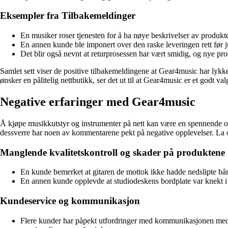
Eksempler fra Tilbakemeldinger
En musiker roser tjenesten for å ha nøye beskrivelser av produkt
En annen kunde ble imponert over den raske leveringen rett før ju
Det blir også nevnt at returprosessen har vært smidig, og nye prod
Samlet sett viser de positive tilbakemeldingene at Gear4music har lykke
ønsker en pålitelig nettbutikk, ser det ut til at Gear4music er et godt val
Negative erfaringer med Gear4music
Å kjøpe musikkutstyr og instrumenter på nett kan være en spennende op
dessverre har noen av kommentarene pekt på negative opplevelser. La 
Manglende kvalitetskontroll og skader på produktene
En kunde bemerket at gitaren de mottok ikke hadde nedslipte bånd
En annen kunde opplevde at studiodeskens bordplate var knekt i t
Kundeservice og kommunikasjon
Flere kunder har påpekt utfordringer med kommunikasjonen med Ge