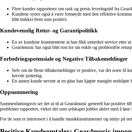
Flere kunder rapporterer om rask og presis leveringstid fra Gear4mu
Kundene synes også å være fornøyde med den effektive kommunik
blitt trukket frem som positivt.
Kundevennlig Retur- og Garantipolitikk
En av kundene kommenterte at han fikk utmerket service etter at e
Gear4music har også blitt rost for sin enkle og problemfrie returpr
Forbedringspotensiale og Negative Tilbakemeldinger
Selv om de fleste tilbakemeldinger er positive, var det noen få
krevde justering.
En annen kunde nevnte at en gitar han kjøpte manglet nedslipte bån
Oppsummering
Sammenfatningsvis ser det ut til at Gear4music generelt har positive ti
problemer rapportert, virker det som selskapet jobber aktivt med å løs
For de som er interessert i å handle musikkinstrumenter og utstyr på ne
Positive Kundeomtaler: Gear4music impone