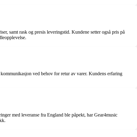
er, samt rask og presis leveringstid. Kundene setter også pris på
dleopplevelse.
od kommunikasjon ved behov for retur av varer. Kundens erfaring
dringer med leveranse fra England ble påpekt, har Gear4music
ikk.