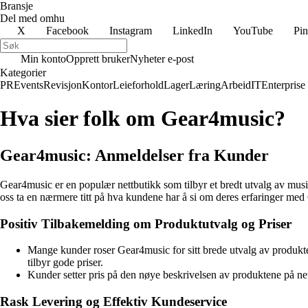
Bransje
Del med omhu
X
Facebook
Instagram
LinkedIn
YouTube
Pin
Min konto
Opprett bruker
Nyheter e-post
Kategorier
PR
Events
Revisjon
Kontor
Leieforhold
Lager
Læring
Arbeid
IT
Enterprise
Hva sier folk om Gear4music?
Gear4music: Anmeldelser fra Kunder
Gear4music er en populær nettbutikk som tilbyr et bredt utvalg av musik
oss ta en nærmere titt på hva kundene har å si om deres erfaringer me
Positiv Tilbakemelding om Produktutvalg og Priser
Mange kunder roser Gear4music for sitt brede utvalg av produ
tilbyr gode priser.
Kunder setter pris på den nøye beskrivelsen av produktene på net
Rask Levering og Effektiv Kundeservice