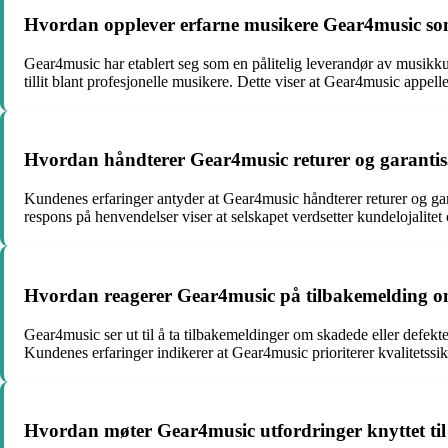
Hvordan opplever erfarne musikere Gear4music som
Gear4music har etablert seg som en pålitelig leverandør av musikkut
tillit blant profesjonelle musikere. Dette viser at Gear4music appel
Hvordan håndterer Gear4music returer og garantisa
Kundenes erfaringer antyder at Gear4music håndterer returer og gar
respons på henvendelser viser at selskapet verdsetter kundelojalitet 
Hvordan reagerer Gear4music på tilbakemelding om 
Gear4music ser ut til å ta tilbakemeldinger om skadede eller defekte
Kundenes erfaringer indikerer at Gear4music prioriterer kvalitetssik
Hvordan møter Gear4music utfordringer knyttet til to