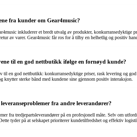
ngene fra kunder om Gear4music?
4music inkluderer et bredt utvalg av produkter, konkurransedyktige pris
tur av varer. Gear4music får ros for å tilby en helhetlig og positiv han
e til en god nettbutikk ifølge en fornøyd kunde?
v til en god nettbutikk: konkurransedyktige priser, rask levering og g
 og knytter sterke bånd med kundene sine gjennom positiv interaksjon.
leveranseproblemer fra andre leverandører?
mer fra tredjepartsleverandører på en profesjonell måte. Selv om utfor
Dette tyder på at selskapet prioriterer kundetilfredshet og effektiv logist