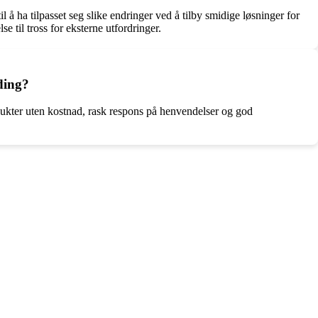
l å ha tilpasset seg slike endringer ved å tilby smidige løsninger for
e til tross for eksterne utfordringer.
ding?
odukter uten kostnad, rask respons på henvendelser og god