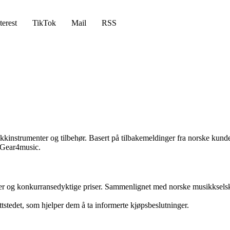
terest
TikTok
Mail
RSS
kinstrumenter og tilbehør. Basert på tilbakemeldinger fra norske kunder
d Gear4music.
kter og konkurransedyktige priser. Sammenlignet med norske musikks
tstedet, som hjelper dem å ta informerte kjøpsbeslutninger.