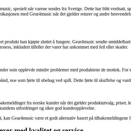
sic, spesielt når varene sendes fra Sverige. Dette har blitt verdsatt, sp
asjonen med Gear4music når det gjelder returer og andre henvendelser
t produkt han kjøpte sluttet å fungere. Gear4music sendte umiddelbart et
osess, inkludert tilfeller der varer har ankommet med feil eller skader.
 kunder som opplevde mindre problemer med produktene de mottok. For e
d, noe som førte til ubehag ved spill. Dette førte til skuffelse og vurd
lbakemeldinger fra norske kunder når det gjelder produktutvalg, priser,
e kundens utfordringer og sikre god kundeopplevelse.
tt, kan Gear4music være et godt alternativ basert på tilbakemeldingene 
rer med kvalitet og service