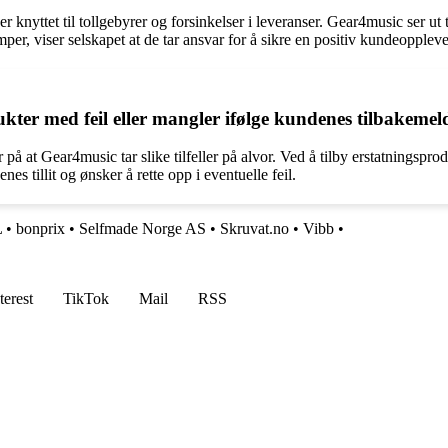
nyttet til tollgebyrer og forsinkelser i leveranser. Gear4music ser ut ti
er, viser selskapet at de tar ansvar for å sikre en positiv kundeopplevels
kter med feil eller mangler ifølge kundenes tilbakemel
å at Gear4music tar slike tilfeller på alvor. Ved å tilby erstatningspr
 tillit og ønsker å rette opp i eventuelle feil.
L
•
bonprix
•
Selfmade Norge AS
•
Skruvat.no
•
Vibb
•
terest
TikTok
Mail
RSS