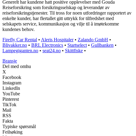
Generelt har kundene hatt positive opplevelser med Gouda
Reiseforsikring som forsikringsselskap og leverandør av
reiseforsikringstjenester. Til tross for noen utfordringer rapportert av
enkelte kunder, har flertallet gitt uttrykk for tilfredshet med
selskapets service, kommunikasjon og vilje til å imøtekomme
kundenes behov.
Firefly Car Rental
•
Aleris Hospitaler
•
Zalando GmbH
•
Blivakker.no
•
BRL Electronics
•
Startselect
•
Gullbanken
•
Lampegiganten.no
•
seat24.no
•
Skittfiske
•
Bransje
Del med omhu
X
Facebook
Instagram
LinkedIn
YouTube
Pinterest
TikTok
Mail
RSS
Fakta
Typiske spørsmål
Feilsøking