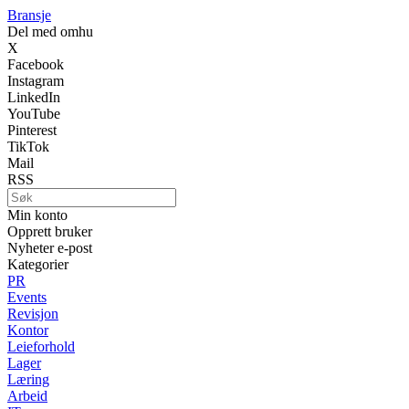
Bransje
Del med omhu
X
Facebook
Instagram
LinkedIn
YouTube
Pinterest
TikTok
Mail
RSS
Min konto
Opprett bruker
Nyheter e-post
Kategorier
PR
Events
Revisjon
Kontor
Leieforhold
Lager
Læring
Arbeid