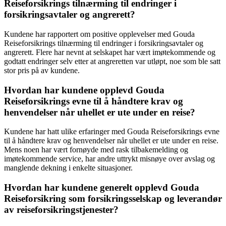
Reiseforsikrings tilnærming til endringer i
forsikringsavtaler og angrerett?
Kundene har rapportert om positive opplevelser med Gouda
Reiseforsikrings tilnærming til endringer i forsikringsavtaler og
angrerett. Flere har nevnt at selskapet har vært imøtekommende og
godtatt endringer selv etter at angreretten var utløpt, noe som ble satt
stor pris på av kundene.
Hvordan har kundene opplevd Gouda
Reiseforsikrings evne til å håndtere krav og
henvendelser når uhellet er ute under en reise?
Kundene har hatt ulike erfaringer med Gouda Reiseforsikrings evne
til å håndtere krav og henvendelser når uhellet er ute under en reise.
Mens noen har vært fornøyde med rask tilbakemelding og
imøtekommende service, har andre uttrykt misnøye over avslag og
manglende dekning i enkelte situasjoner.
Hvordan har kundene generelt opplevd Gouda
Reiseforsikring som forsikringsselskap og leverandør
av reiseforsikringstjenester?