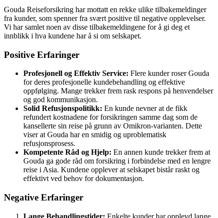
Gouda Reiseforsikring har mottatt en rekke ulike tilbakemeldinger
fra kunder, som spenner fra svært positive til negative opplevelser.
Vi har samlet noen av disse tilbakemeldingene for å gi deg et
innblikk i hva kundene har å si om selskapet.
Positive Erfaringer
Profesjonell og Effektiv Service:
Flere kunder roser Gouda
for deres profesjonelle kundebehandling og effektive
oppfølging. Mange trekker frem rask respons på henvendelser
og god kommunikasjon.
Solid Refusjonspolitikk:
En kunde nevner at de fikk
refundert kostnadene for forsikringen samme dag som de
kansellerte sin reise på grunn av Omikron-varianten. Dette
viser at Gouda har en smidig og uproblematisk
refusjonsprosess.
Kompetente Råd og Hjelp:
En annen kunde trekker frem at
Gouda ga gode råd om forsikring i forbindelse med en lengre
reise i Asia. Kundene opplever at selskapet bistår raskt og
effektivt ved behov for dokumentasjon.
Negative Erfaringer
Lange Behandlingstider:
Enkelte kunder har opplevd lange