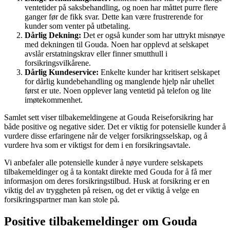
ventetider på saksbehandling, og noen har måttet purre flere
ganger før de fikk svar. Dette kan være frustrerende for
kunder som venter på utbetaling.
Dårlig Dekning:
Det er også kunder som har uttrykt misnøye
med dekningen til Gouda. Noen har opplevd at selskapet
avslår erstatningskrav eller finner smutthull i
forsikringsvilkårene.
Dårlig Kundeservice:
Enkelte kunder har kritisert selskapet
for dårlig kundebehandling og manglende hjelp når uhellet
først er ute. Noen opplever lang ventetid på telefon og lite
imøtekommenhet.
Samlet sett viser tilbakemeldingene at Gouda Reiseforsikring har
både positive og negative sider. Det er viktig for potensielle kunder å
vurdere disse erfaringene når de velger forsikringsselskap, og å
vurdere hva som er viktigst for dem i en forsikringsavtale.
Vi anbefaler alle potensielle kunder å nøye vurdere selskapets
tilbakemeldinger og å ta kontakt direkte med Gouda for å få mer
informasjon om deres forsikringstilbud. Husk at forsikring er en
viktig del av tryggheten på reisen, og det er viktig å velge en
forsikringspartner man kan stole på.
Positive tilbakemeldinger om Gouda