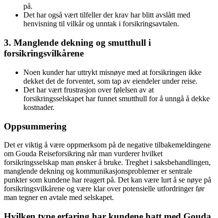
på.
Det har også vært tilfeller der krav har blitt avslått med
henvisning til vilkår og unntak i forsikringsavtalen.
3. Manglende dekning og smutthull i
forsikringsvilkårene
Noen kunder har uttrykt misnøye med at forsikringen ikke
dekket det de forventet, som tap av eiendeler under reise.
Det har vært frustrasjon over følelsen av at
forsikringsselskapet har funnet smutthull for å unngå å dekke
kostnader.
Oppsummering
Det er viktig å være oppmerksom på de negative tilbakemeldingene
om Gouda Reiseforsikring når man vurderer hvilket
forsikringsselskap man ønsker å bruke. Treghet i saksbehandlingen,
manglende dekning og kommunikasjonsproblemer er sentrale
punkter som kundene har reagert på. Det kan være lurt å se nøye på
forsikringsvilkårene og være klar over potensielle utfordringer før
man tegner en avtale med selskapet.
Hvilken type erfaring har kundene hatt med Gouda