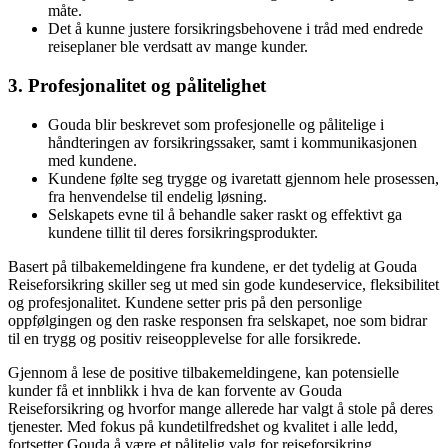
måte.
Det å kunne justere forsikringsbehovene i tråd med endrede
reiseplaner ble verdsatt av mange kunder.
3. Profesjonalitet og pålitelighet
Gouda blir beskrevet som profesjonelle og pålitelige i
håndteringen av forsikringssaker, samt i kommunikasjonen
med kundene.
Kundene følte seg trygge og ivaretatt gjennom hele prosessen,
fra henvendelse til endelig løsning.
Selskapets evne til å behandle saker raskt og effektivt ga
kundene tillit til deres forsikringsprodukter.
Basert på tilbakemeldingene fra kundene, er det tydelig at Gouda
Reiseforsikring skiller seg ut med sin gode kundeservice, fleksibilitet
og profesjonalitet. Kundene setter pris på den personlige
oppfølgingen og den raske responsen fra selskapet, noe som bidrar
til en trygg og positiv reiseopplevelse for alle forsikrede.
Gjennom å lese de positive tilbakemeldingene, kan potensielle
kunder få et innblikk i hva de kan forvente av Gouda
Reiseforsikring og hvorfor mange allerede har valgt å stole på deres
tjenester. Med fokus på kundetilfredshet og kvalitet i alle ledd,
fortsetter Gouda å være et pålitelig valg for reiseforsikring.