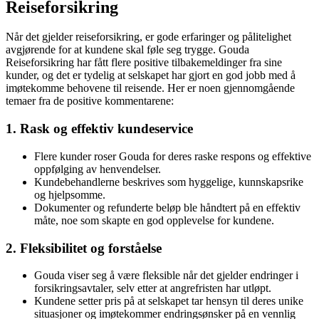
Reiseforsikring
Når det gjelder reiseforsikring, er gode erfaringer og pålitelighet
avgjørende for at kundene skal føle seg trygge. Gouda
Reiseforsikring har fått flere positive tilbakemeldinger fra sine
kunder, og det er tydelig at selskapet har gjort en god jobb med å
imøtekomme behovene til reisende. Her er noen gjennomgående
temaer fra de positive kommentarene:
1. Rask og effektiv kundeservice
Flere kunder roser Gouda for deres raske respons og effektive
oppfølging av henvendelser.
Kundebehandlerne beskrives som hyggelige, kunnskapsrike
og hjelpsomme.
Dokumenter og refunderte beløp ble håndtert på en effektiv
måte, noe som skapte en god opplevelse for kundene.
2. Fleksibilitet og forståelse
Gouda viser seg å være fleksible når det gjelder endringer i
forsikringsavtaler, selv etter at angrefristen har utløpt.
Kundene setter pris på at selskapet tar hensyn til deres unike
situasjoner og imøtekommer endringsønsker på en vennlig