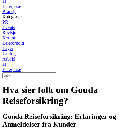
IT
Enterprise
Bransje
Kategorier
PR
Events
Revisjon
Kontor
Leieforhold
Lager
Læring
Arbeid
IT
Enterprise
Hva sier folk om Gouda
Reiseforsikring?
Gouda Reiseforsikring: Erfaringer og
Anmeldelser fra Kunder