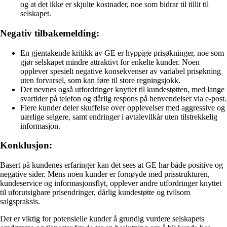
og at det ikke er skjulte kostnader, noe som bidrar til tillit til
selskapet.
Negativ tilbakemelding:
En gjentakende kritikk av GE er hyppige prisøkninger, noe som
gjør selskapet mindre attraktivt for enkelte kunder. Noen
opplever spesielt negative konsekvenser av variabel prisøkning
uten forvarsel, som kan føre til store regningsjokk.
Det nevnes også utfordringer knyttet til kundestøtten, med lange
svartider på telefon og dårlig respons på henvendelser via e-post.
Flere kunder deler skuffelse over opplevelser med aggressive og
uærlige selgere, samt endringer i avtalevilkår uten tilstrekkelig
informasjon.
Konklusjon:
Basert på kundenes erfaringer kan det sees at GE har både positive og
negative sider. Mens noen kunder er fornøyde med prisstrukturen,
kundeservice og informasjonsflyt, opplever andre utfordringer knyttet
til uforutsigbare prisendringer, dårlig kundestøtte og tvilsom
salgspraksis.
Det er viktig for potensielle kunder å grundig vurdere selskapets