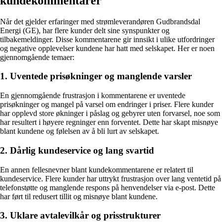
kundekommentarer
Når det gjelder erfaringer med strømleverandøren Gudbrandsdal
Energi (GE), har flere kunder delt sine synspunkter og
tilbakemeldinger. Disse kommentarene gir innsikt i ulike utfordringer
og negative opplevelser kundene har hatt med selskapet. Her er noen
gjennomgående temaer:
1. Uventede prisøkninger og manglende varsler
En gjennomgående frustrasjon i kommentarene er uventede
prisøkninger og mangel på varsel om endringer i priser. Flere kunder
har opplevd store økninger i påslag og gebyrer uten forvarsel, noe som
har resultert i høyere regninger enn forventet. Dette har skapt misnøye
blant kundene og følelsen av å bli lurt av selskapet.
2. Dårlig kundeservice og lang svartid
En annen fellesnevner blant kundekommentarene er relatert til
kundeservice. Flere kunder har uttrykt frustrasjon over lang ventetid på
telefonstøtte og manglende respons på henvendelser via e-post. Dette
har ført til redusert tillit og misnøye blant kundene.
3. Uklare avtalevilkår og prisstrukturer