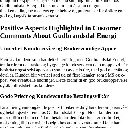
omdømme og tjenester før de tar en beslutning om å bli kunde hos
Gudbrandsdal Energi. Det kan være lurt å sammenligne
tilbakemeldingene med ens egne behov og preferanser for å sikre en
god og langsiktig strømleveranse.
Positive Aspects Highlighted in Customer
Comments About Gudbrandsdal Energi
Utmerket Kundeservice og Brukervennlige Apper
Flere av kundene som har delt sin erfaring med Gudbrandsdal Energi,
trekker frem den raske og hyggelige kundeservicen de har opplevd. De
beskriver også selskapets app som en av de bedre, med god oversikt og
detaljer. Kunden blir varslet i god tid på flere kanaler, som SMS og e-
post, ved eventuelle endringer. Dette bidrar til en god brukeropplevelse
og økt tilfredshet hos kundene.
Gode Priser og Kundevennlige Betalingsvilkår
En annen gjennomgående positiv tilbakemelding handler om prisnivået
og betalingsvilkårene hos Gudbrandsdal Energi. Noen kunder har
uttrykt tilfredshet med å kun betale for den faktiske strømforbruket, i
motsetning til faste månedsbeløp hos andre leverandører. Dette har
resultert i økonomiske fordeler for kundene, som for eksempel