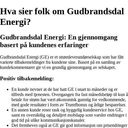
Hva sier folk om Gudbrandsdal
Energi?
Gudbrandsdal Energi: En gjennomgang
basert på kundenes erfaringer
Gudbrandsdal Energi (GE) er et strømleverandørselskap som har fått
varierte tilbakemeldinger fra kundene sine. Basert på en samling av
kundekommentarer gir vi en grundig gjennomgang av selskapet.
Positiv tilbakemelding:
En kunde nevner at de har hatt GE i snart to måneder og er
tilfreds med tjenesten. Overgangen fra fast månedsbeløp til kun å
betale for strøm har vært økonomisk gunstig for vedkommende,
med gode resultater i form av Trumfbonus og årlige besparelser.
En annen kunde roser rask og hyggelig kundeservice hos GE,
samt en oversiktlig og detaljert mobilapp som varsler endringer i
god tid på ulike kommunikasjonskanaler.
Det fremheves også at GE gir god informasjon om prisendringer