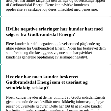
detaljert, har andre klaget på den dårlige og uoversiktlige appen
til Gudbrandsdal Energi. Dette kan påvirke kundenes
opplevelse av selskapet og deres tilfredshet med tjenestene.
Hvilke negative erfaringer har kunder hatt med
selgere fra Gudbrandsdal Energi?
Flere kunder har delt negative opplevelser med pågående og
ufine selgere fra Gudbrandsdal Energi. Noen har beskrevet dem
som frekke og direkte aggressive, noe som har påvirket
kundenes generelle oppfatning av selskapet negativt.
Hvorfor har noen kunder beskrevet
Gudbrandsdal Energi som et useriøst og
svindelaktig selskap?
Noen kunder hevder at de har blitt lurt av Gudbrandsdal Energi
gjennom endrede avtalevilkår uten skikkelig informasjon, høye
priser og uventede gebyrer. Dette har ført til at enkelte kunder
har byttet til andre strømleverandører på grunn av mistillit til