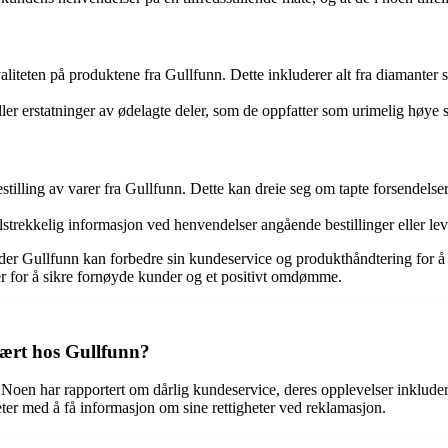
liteten på produktene fra Gullfunn. Dette inkluderer alt fra diamanter 
ller erstatninger av ødelagte deler, som de oppfatter som urimelig høy
stilling av varer fra Gullfunn. Dette kan dreie seg om tapte forsendelser
tilstrekkelig informasjon ved henvendelser angående bestillinger eller lev
r Gullfunn kan forbedre sin kundeservice og produkthåndtering for å mø
mer for å sikre fornøyde kunder og et positivt omdømme.
vært hos Gullfunn?
Noen har rapportert om dårlig kundeservice, deres opplevelser inklude
ter med å få informasjon om sine rettigheter ved reklamasjon.