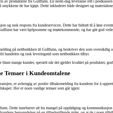
n av produktene fra Gullfunn. En neste-dag leveranse rett i postkassen 
å smykkene de har kjøpt. Dette inkluderer både designet og materialene
 og rask respons fra kundeservicen. Dette har bidratt til å løse eventu
Gullfunn har vært hjelpsomme og imøtekommende, og har gitt god veil
emelding på nettbutikken til Gullfunn, og beskriver den som oversiktlig 
i handelen og rask leveringstid som nettbutikken tilbyr.
e blant mange kunder, spesielt når det gjelder kvalitet på produkter, go
ge Temaer i Kundeomtalene
ansjen, er avhengig av positiv tilbakemelding fra kundene for å oppr
lskapet. Her er noen vanlige temaer som går igjen:
lfunn. Dette innebærer alt fra mangel på oppfølging og kommunikasjon t
 kundens henvendelser på en tilfredsstillende måte, og at de i noen tilfel