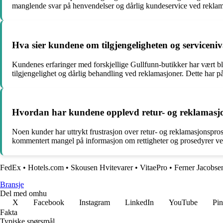
manglende svar på henvendelser og dårlig kundeservice ved reklam
Hva sier kundene om tilgjengeligheten og serviceniv
Kundenes erfaringer med forskjellige Gullfunn-butikker har vært b
tilgjengelighet og dårlig behandling ved reklamasjoner. Dette har p
Hvordan har kundene opplevd retur- og reklamasj
Noen kunder har uttrykt frustrasjon over retur- og reklamasjonspros
kommentert mangel på informasjon om rettigheter og prosedyrer ved re
FedEx
•
Hotels.com
•
Skousen Hvitevarer
•
VitaePro
•
Ferner Jacobse
Bransje
Del med omhu
X
Facebook
Instagram
LinkedIn
YouTube
Pin
Fakta
Typiske spørsmål