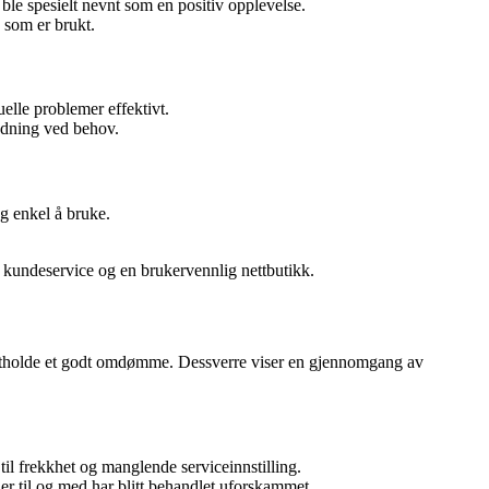
ble spesielt nevnt som en positiv opplevelse.
 som er brukt.
elle problemer effektivt.
edning ved behov.
og enkel å bruke.
d kundeservice og en brukervennlig nettbutikk.
ettholde et godt omdømme. Dessverre viser en gjennomgang av
il frekkhet og manglende serviceinnstilling.
ler til og med har blitt behandlet uforskammet.