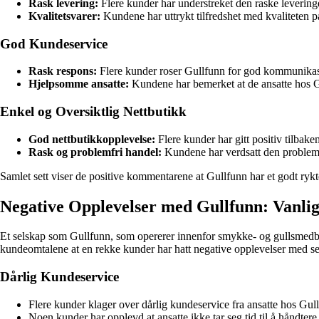
Rask levering:
Flere kunder har understreket den raske leveringe
Kvalitetsvarer:
Kundene har uttrykt tilfredshet med kvaliteten p
God Kundeservice
Rask respons:
Flere kunder roser Gullfunn for god kommunikasjon
Hjelpsomme ansatte:
Kundene har bemerket at de ansatte hos 
Enkel og Oversiktlig Nettbutikk
God nettbutikkopplevelse:
Flere kunder har gitt positiv tilbak
Rask og problemfri handel:
Kundene har verdsatt den problemfr
Samlet sett viser de positive kommentarene at Gullfunn har et godt rykt
Negative Opplevelser med Gullfunn: Vanli
Et selskap som Gullfunn, som opererer innenfor smykke- og gullsmedbr
kundeomtalene at en rekke kunder har hatt negative opplevelser med se
Dårlig Kundeservice
Flere kunder klager over dårlig kundeservice fra ansatte hos Gul
Noen kunder har opplevd at ansatte ikke tar seg tid til å håndtere