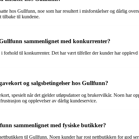
e hos Gullfunn, noe som har resultert i misforståelser og dårlig over
tt tilbake til kundene.
s Gullfunn sammenlignet med konkurrenter?
 forhold til konkurrenter. Det har vært tilfeller der kunder har opplevd
avekort og salgsbetingelser hos Gullfunn?
ort, spesielt når det gjelder utløpsdatoer og brukervilkår. Noen har op
l frustrasjon og opplevelser av dårlig kundeservice.
lfunn sammenlignet med fysiske butikker?
ttbutikken til Gullfunn. Noen kunder har rost nettbutikken for god servi