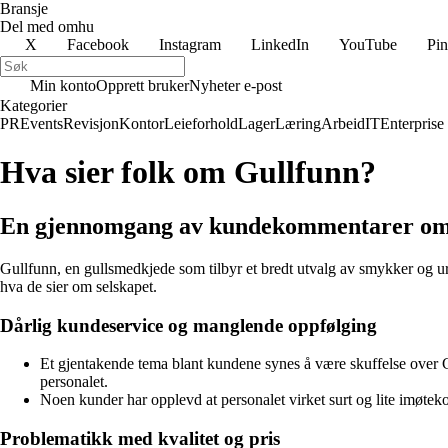
Bransje
Del med omhu
X
Facebook
Instagram
LinkedIn
YouTube
Pin
Min konto
Opprett bruker
Nyheter e-post
Kategorier
PR
Events
Revisjon
Kontor
Leieforhold
Lager
Læring
Arbeid
IT
Enterprise
Hva sier folk om Gullfunn?
En gjennomgang av kundekommentarer om
Gullfunn, en gullsmedkjede som tilbyr et bredt utvalg av smykker og ur
hva de sier om selskapet.
Dårlig kundeservice og manglende oppfølging
Et gjentakende tema blant kundene synes å være skuffelse over 
personalet.
Noen kunder har opplevd at personalet virket surt og lite imøtek
Problematikk med kvalitet og pris