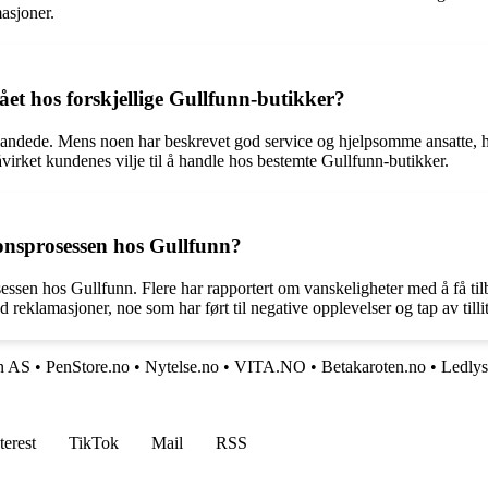
asjoner.
ået hos forskjellige Gullfunn-butikker?
landede. Mens noen har beskrevet god service og hjelpsomme ansatte, ha
åvirket kundenes vilje til å handle hos bestemte Gullfunn-butikker.
onsprosessen hos Gullfunn?
essen hos Gullfunn. Flere har rapportert om vanskeligheter med å få til
klamasjoner, noe som har ført til negative opplevelser og tap av tillit 
n AS
•
PenStore.no
•
Nytelse.no
•
VITA.NO
•
Betakaroten.no
•
Ledlys
terest
TikTok
Mail
RSS