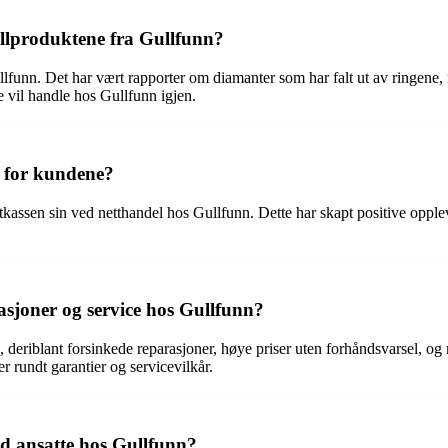
llproduktene fra Gullfunn?
unn. Det har vært rapporter om diamanter som har falt ut av ringene, ri
ke vil handle hos Gullfunn igjen.
t for kundene?
kassen sin ved netthandel hos Gullfunn. Dette har skapt positive oppleve
asjoner og service hos Gullfunn?
n, deriblant forsinkede reparasjoner, høye priser uten forhåndsvarsel, 
r rundt garantier og servicevilkår.
 ansatte hos Gullfunn?