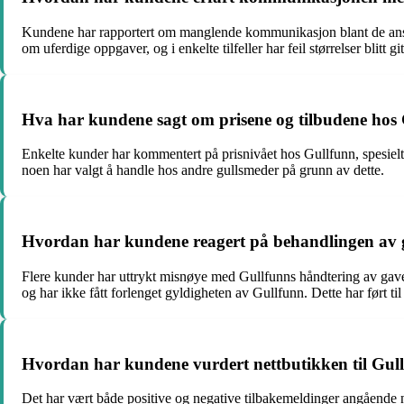
Kundene har rapportert om manglende kommunikasjon blant de ansatt
om uferdige oppgaver, og i enkelte tilfeller har feil størrelser blitt gi
Hva har kundene sagt om prisene og tilbudene ho
Enkelte kunder har kommentert på prisnivået hos Gullfunn, spesielt i
noen har valgt å handle hos andre gullsmeder på grunn av dette.
Hvordan har kundene reagert på behandlingen av g
Flere kunder har uttrykt misnøye med Gullfunns håndtering av gavek
og har ikke fått forlenget gyldigheten av Gullfunn. Dette har ført ti
Hvordan har kundene vurdert nettbutikken til Gul
Det har vært både positive og negative tilbakemeldinger angående ne