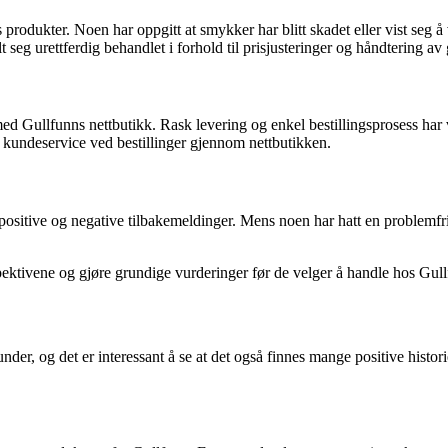
rodukter. Noen har oppgitt at smykker har blitt skadet eller vist seg å 
seg urettferdig behandlet i forhold til prisjusteringer og håndtering av 
ed Gullfunns nettbutikk. Rask levering og enkel bestillingsprosess har
 kundeservice ved bestillinger gjennom nettbutikken.
ositive og negative tilbakemeldinger. Mens noen har hatt en problemfri h
rspektivene og gjøre grundige vurderinger før de velger å handle hos Gul
er, og det er interessant å se at det også finnes mange positive histor