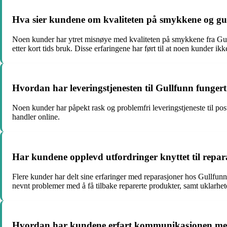
Hva sier kundene om kvaliteten på smykkene og gu
Noen kunder har ytret misnøye med kvaliteten på smykkene fra Gullf
etter kort tids bruk. Disse erfaringene har ført til at noen kunder ik
Hvordan har leveringstjenesten til Gullfunn funger
Noen kunder har påpekt rask og problemfri leveringstjeneste til post
handler online.
Har kundene opplevd utfordringer knyttet til repar
Flere kunder har delt sine erfaringer med reparasjoner hos Gullfun
nevnt problemer med å få tilbake reparerte produkter, samt uklarhete
Hvordan har kundene erfart kommunikasjonen med