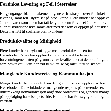
Forsinket Levering og Feil i Størrelser
En gjenganger blant tilbakemeldingene er frustrasjon over forsinket
levering, samt feil i størrelser på produktene. Flere kunder har opplevd
å motta varer som enten har tatt lengre tid enn forventet å ankomme,
eller at størrelsene ikke samsvarer med det som er oppgitt på nettsiden.
Dette har ført til skuffelse blant kundene.
Produktkvalitet og Mislighold
Flere kunder har uttrykt misnøye med produktkvaliteten fra
Helseboden. Noen har opplevd at produktene ikke lever opp til
forventningene, enten på grunn av lav kvalitet eller at de ikke fungerer
som beskrevet. Dette har ført til skuffelse og mistillit til selskapet.
Manglende Kundeservice og Kommunikasjon
Mange kunder har rapportert om dårlig kundeserviceopplevelse hos
Helseboden. Dette inkluderer manglende respons på henvendelser,
utilstrekkelig kommunikasjon angående ordrestatus og generell mangel
på oppfølging fra selskapets side. Kundene har følt seg ignorert og lite
verdsatt.
Manglende Overensstemmelse med