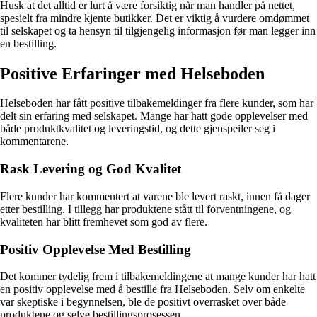
Husk at det alltid er lurt å være forsiktig når man handler på nettet,
spesielt fra mindre kjente butikker. Det er viktig å vurdere omdømmet
til selskapet og ta hensyn til tilgjengelig informasjon før man legger inn
en bestilling.
Positive Erfaringer med Helseboden
Helseboden har fått positive tilbakemeldinger fra flere kunder, som har
delt sin erfaring med selskapet. Mange har hatt gode opplevelser med
både produktkvalitet og leveringstid, og dette gjenspeiler seg i
kommentarene.
Rask Levering og God Kvalitet
Flere kunder har kommentert at varene ble levert raskt, innen få dager
etter bestilling. I tillegg har produktene stått til forventningene, og
kvaliteten har blitt fremhevet som god av flere.
Positiv Opplevelse Med Bestilling
Det kommer tydelig frem i tilbakemeldingene at mange kunder har hatt
en positiv opplevelse med å bestille fra Helseboden. Selv om enkelte
var skeptiske i begynnelsen, ble de positivt overrasket over både
produktene og selve bestillingsprosessen.