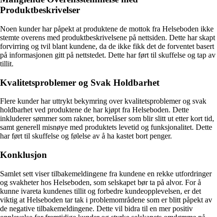
Produktbeskrivelser
Noen kunder har påpekt at produktene de mottok fra Helseboden ikke
stemte overens med produktbeskrivelsene på nettsiden. Dette har skapt
forvirring og tvil blant kundene, da de ikke fikk det de forventet basert
på informasjonen gitt på nettstedet. Dette har ført til skuffelse og tap av
tillit.
Kvalitetsproblemer og Svak Holdbarhet
Flere kunder har uttrykt bekymring over kvalitetsproblemer og svak
holdbarhet ved produktene de har kjøpt fra Helseboden. Dette
inkluderer sømmer som rakner, borrelåser som blir slitt ut etter kort tid,
samt generell misnøye med produktets levetid og funksjonalitet. Dette
har ført til skuffelse og følelse av å ha kastet bort penger.
Konklusjon
Samlet sett viser tilbakemeldingene fra kundene en rekke utfordringer
og svakheter hos Helseboden, som selskapet bør ta på alvor. For å
kunne ivareta kundenes tillit og forbedre kundeopplevelsen, er det
viktig at Helseboden tar tak i problemområdene som er blitt påpekt av
de negative tilbakemeldingene. Dette vil bidra til en mer positiv