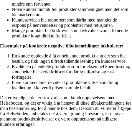
mindre enn forventet.
Noen kunder mottok feil produkter sammenlignet med det som
ble markedsført.
Kundeservicen ble rapportert som dårlig med manglende
respons på henvendelser og problemer med refusjoner.
Mange produkter ble beskrevet som lavkvalitetsvarer, liknende
produkter kjøpt direkte fra Kina.
Eksempler på konkrete negative tilbakemeldinger inkluderer:
En kunde opplevde å få et helt annet produkt enn det som ble
bestilt, og fikk ingen tilfredsstillende løsning fra kundeservice.
Kvaliteten på enkelte produkter som for eksempel kneortoser og
støttebelter ble sterkt kritisert for dårlig utførelse og rask
forringelse.
Flere kommentarer nevnte at produktene virket som billig
kvalitet og ikke verdt prisen som ble betalt.
Det er tydelig at det er stor variasjon i kundeopplevelsene med
Helseboden, og det er viktig å ta hensyn til disse tilbakemeldingene før
man bestemmer seg for å handle hos dem. Dersom du vurderer å kjøpe
fra Helseboden, anbefales det å være grundig i research, lese nøye
gjennom produktbeskrivelser og være oppmerksom på tidligere
kunders erfaringer.