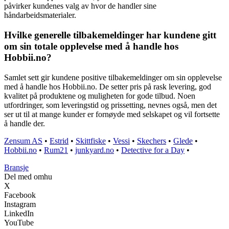
påvirker kundenes valg av hvor de handler sine
håndarbeidsmaterialer.
Hvilke generelle tilbakemeldinger har kundene gitt
om sin totale opplevelse med å handle hos
Hobbii.no?
Samlet sett gir kundene positive tilbakemeldinger om sin opplevelse
med å handle hos Hobbii.no. De setter pris på rask levering, god
kvalitet på produktene og muligheten for gode tilbud. Noen
utfordringer, som leveringstid og prissetting, nevnes også, men det
ser ut til at mange kunder er fornøyde med selskapet og vil fortsette
å handle der.
Zensum AS
•
Estrid
•
Skittfiske
•
Vessi
•
Skechers
•
Glede
•
Hobbii.no
•
Rum21
•
junkyard.no
•
Detective for a Day
•
Bransje
Del med omhu
X
Facebook
Instagram
LinkedIn
YouTube