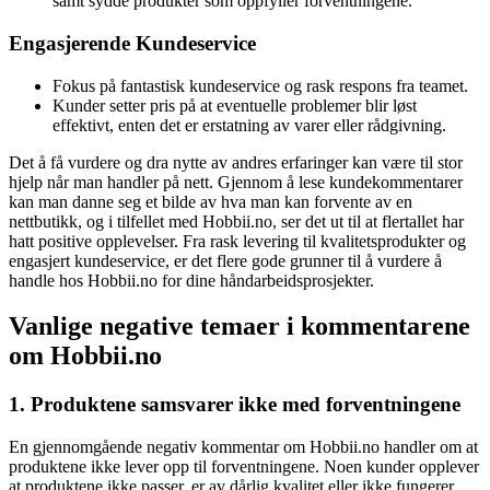
samt sydde produkter som oppfyller forventningene.
Engasjerende Kundeservice
Fokus på fantastisk kundeservice og rask respons fra teamet.
Kunder setter pris på at eventuelle problemer blir løst
effektivt, enten det er erstatning av varer eller rådgivning.
Det å få vurdere og dra nytte av andres erfaringer kan være til stor
hjelp når man handler på nett. Gjennom å lese kundekommentarer
kan man danne seg et bilde av hva man kan forvente av en
nettbutikk, og i tilfellet med Hobbii.no, ser det ut til at flertallet har
hatt positive opplevelser. Fra rask levering til kvalitetsprodukter og
engasjert kundeservice, er det flere gode grunner til å vurdere å
handle hos Hobbii.no for dine håndarbeidsprosjekter.
Vanlige negative temaer i kommentarene
om Hobbii.no
1. Produktene samsvarer ikke med forventningene
En gjennomgående negativ kommentar om Hobbii.no handler om at
produktene ikke lever opp til forventningene. Noen kunder opplever
at produktene ikke passer, er av dårlig kvalitet eller ikke fungerer