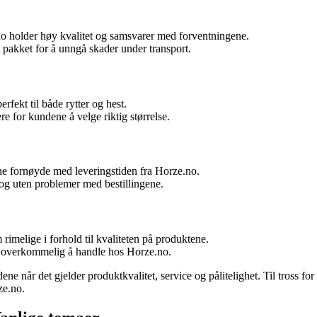
o holder høy kvalitet og samsvarer med forventningene.
 pakket for å unngå skader under transport.
rfekt til både rytter og hest.
e for kundene å velge riktig størrelse.
ndene fornøyde med leveringstiden fra Horze.no.
og uten problemer med bestillingene.
imelige i forhold til kvaliteten på produktene.
er overkommelig å handle hos Horze.no.
e når det gjelder produktkvalitet, service og pålitelighet. Til tross for
ze.no.