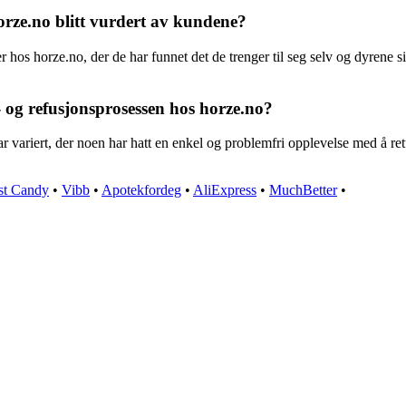
orze.no blitt vurdert av kundene?
r hos horze.no, der de har funnet det de trenger til seg selv og dyrene s
og refusjonsprosessen hos horze.no?
 variert, der noen har hatt en enkel og problemfri opplevelse med å ret
st Candy
•
Vibb
•
Apotekfordeg
•
AliExpress
•
MuchBetter
•