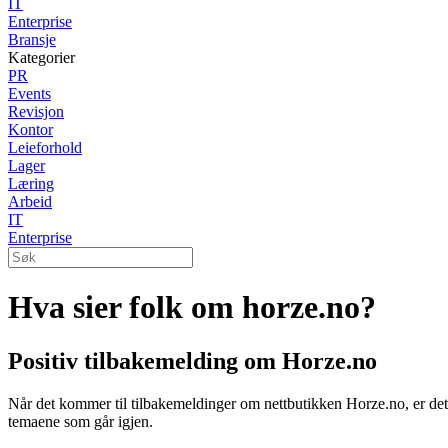
IT
Enterprise
Bransje
Kategorier
PR
Events
Revisjon
Kontor
Leieforhold
Lager
Læring
Arbeid
IT
Enterprise
Hva sier folk om horze.no?
Positiv tilbakemelding om Horze.no
Når det kommer til tilbakemeldinger om nettbutikken Horze.no, er det t
temaene som går igjen.