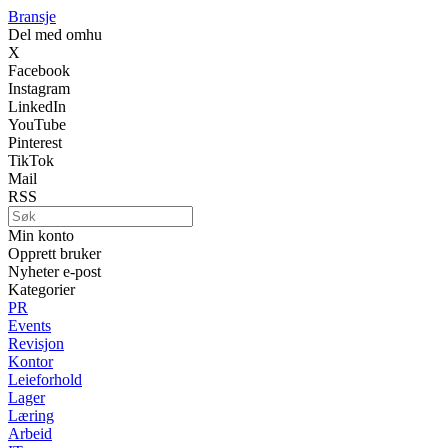
Bransje
Del med omhu
X
Facebook
Instagram
LinkedIn
YouTube
Pinterest
TikTok
Mail
RSS
Min konto
Opprett bruker
Nyheter e-post
Kategorier
PR
Events
Revisjon
Kontor
Leieforhold
Lager
Læring
Arbeid