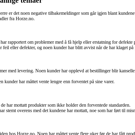
anlige temaer
sverre er det noen negative tilbakemeldinger som går igjen blant kundene
ndler fra Horze.no.
ar rapportert om problemer med å få hjelp eller erstatning for defekte 
or feil eller defekter, og noen kunder har blitt avvist når de har klaget på
blemer med levering. Noen kunder har opplevd at bestillinger blir kansel
n kunder har måttet vente lengre enn forventet på sine varer.
 de har mottatt produkter som ikke holder den forventede standarden.
 har stemt overens med det kundene har mottatt, noe som har ført til mis
n hos Horze.no. Noen har måttet vente flere uker før de har fått produk