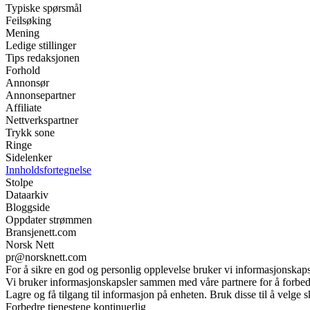
Typiske spørsmål
Feilsøking
Mening
Ledige stillinger
Tips redaksjonen
Forhold
Annonsør
Annonsepartner
Affiliate
Nettverkspartner
Trykk sone
Ringe
Sidelenker
Innholdsfortegnelse
Stolpe
Dataarkiv
Bloggside
Oppdater strømmen
Bransjenett.com
Norsk Nett
pr@norsknett.com
For å sikre en god og personlig opplevelse bruker vi informasjonskaps
Vi bruker informasjonskapsler sammen med våre partnere for å forbed
Lagre og få tilgang til informasjon på enheten. Bruk disse til å velge
Forbedre tjenestene kontinuerlig