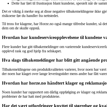
Dette har ført til frustrasjon blant kundene, spesielt når de sa
Det er viktig å merke seg at disse negative tilbakemeldingene ikke gje
risikoene før du handler fra nettstedet.
Til tross for klagene, har Horze.no også mange tilfredse kunder, så d
dem om de skulle oppstå.
Hvordan har kundeserviceopplevelsene til kundene v
Flere kunder har gitt tilbakemeldinger om varierende kundeserviceerfa
opplevd rask og god hjelp fra selskapet.
Hva slags tilbakemeldinger har blitt gitt angående pro
Tilbakemeldingene om produktkvaliteten varierer, hvor noen har vært
der noen har klaget over lange leveringstider mens andre har fått vare
Hvordan har horze.no håndtert klager og reklamasjo
Noen kunder har rapportert om dårlig oppfølging av klager og reklamasjo
problemer de har hatt med produktene.
Har det vært utfordringer knyttet til størrelser og kv