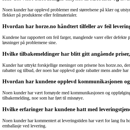
Noen kunder har opplevd problemer med størrelsene på klær og utstyr d
flekker på produktene eller feilmaterialer.
Hvordan har horze.no håndtert tilfeller av feil lever
Kundene har rapportert om feil farger, manglende varer eller defekte prod
løsninger på problemene sine.
Hvilke tilbakemeldinger har blitt gitt angående priser
Kunder har uttrykt forskjellige meninger om prisene hos horze.no, der
rabatter og tilbud, der noen har opplevd gode rabatter mens andre har ik
Hvordan har kundene opplevd kommunikasjonen og op
Noen kunder har vært fornøyde med kommunikasjonen og oppfølgingen fr
tilbakemelding, noe som har ført til misnøye.
Hvilke erfaringer har kundene hatt med leveringstjen
Noen kunder har kommentert at leveringstiden har vært for lang fra hor
emballasje ved levering.