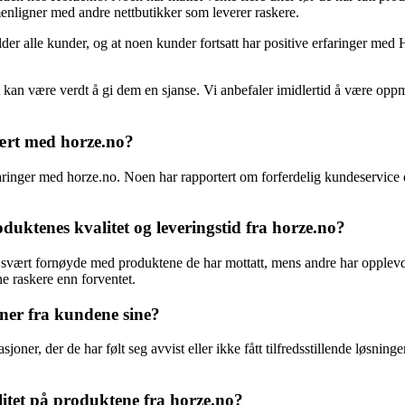
mmenligner med andre nettbutikker som leverer raskere.
lder alle kunder, og at noen kunder fortsatt har positive erfaringer med
et kan være verdt å gi dem en sjanse. Vi anbefaler imidlertid å være op
ært med horze.no?
ringer med horze.no. Noen har rapportert om forferdelig kundeservice de
duktenes kvalitet og leveringstid fra horze.no?
 svært fornøyde med produktene de har mottatt, mens andre har opplevd
ne raskere enn forventet.
ner fra kundene sine?
ner, der de har følt seg avvist eller ikke fått tilfredsstillende løsninge
alitet på produktene fra horze.no?