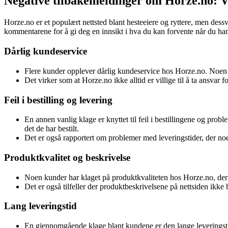
Negative tilbakemeldinger om Horze.no: V
Horze.no er et populært nettsted blant hesteeiere og ryttere, men des
kommentarene for å gi deg en innsikt i hva du kan forvente når du ha
Dårlig kundeservice
Flere kunder opplever dårlig kundeservice hos Horze.no. Noen h
Det virker som at Horze.no ikke alltid er villige til å ta ansvar f
Feil i bestilling og levering
En annen vanlig klage er knyttet til feil i bestillingene og pro
det de har bestilt.
Det er også rapportert om problemer med leveringstider, der noe
Produktkvalitet og beskrivelse
Noen kunder har klaget på produktkvaliteten hos Horze.no, der
Det er også tilfeller der produktbeskrivelsene på nettsiden ikke
Lang leveringstid
En gjennomgående klage blant kundene er den lange leveringstide