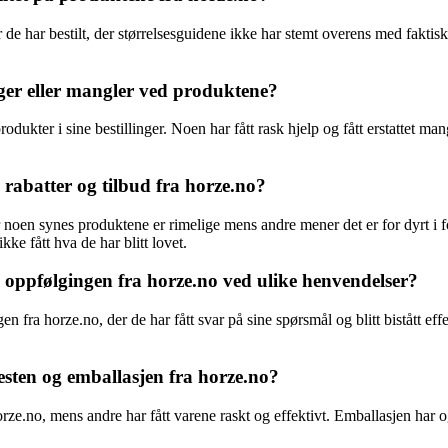
e har bestilt, der størrelsesguidene ikke har stemt overens med faktis
inger eller mangler ved produktene?
ukter i sine bestillinger. Noen har fått rask hjelp og fått erstattet mangl
, rabatter og tilbud fra horze.no?
 noen synes produktene er rimelige mens andre mener det er for dyrt i f
ke fått hva de har blitt lovet.
pfølgingen fra horze.no ved ulike henvendelser?
a horze.no, der de har fått svar på sine spørsmål og blitt bistått eff
esten og emballasjen fra horze.no?
ze.no, mens andre har fått varene raskt og effektivt. Emballasjen har o