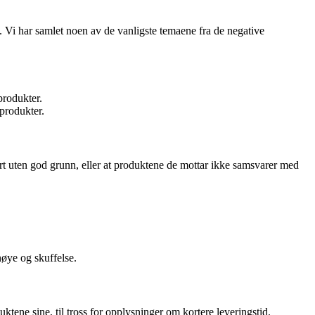
. Vi har samlet noen av de vanligste temaene fra de negative
produkter.
 produkter.
lert uten god grunn, eller at produktene de mottar ikke samsvarer med
nøye og skuffelse.
tene sine, til tross for opplysninger om kortere leveringstid.