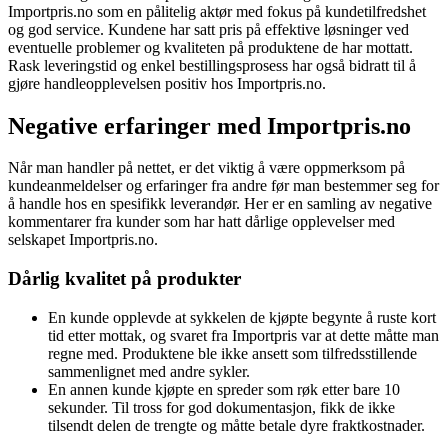
Importpris.no som en pålitelig aktør med fokus på kundetilfredshet
og god service. Kundene har satt pris på effektive løsninger ved
eventuelle problemer og kvaliteten på produktene de har mottatt.
Rask leveringstid og enkel bestillingsprosess har også bidratt til å
gjøre handleopplevelsen positiv hos Importpris.no.
Negative erfaringer med Importpris.no
Når man handler på nettet, er det viktig å være oppmerksom på
kundeanmeldelser og erfaringer fra andre før man bestemmer seg for
å handle hos en spesifikk leverandør. Her er en samling av negative
kommentarer fra kunder som har hatt dårlige opplevelser med
selskapet Importpris.no.
Dårlig kvalitet på produkter
En kunde opplevde at sykkelen de kjøpte begynte å ruste kort
tid etter mottak, og svaret fra Importpris var at dette måtte man
regne med. Produktene ble ikke ansett som tilfredsstillende
sammenlignet med andre sykler.
En annen kunde kjøpte en spreder som røk etter bare 10
sekunder. Til tross for god dokumentasjon, fikk de ikke
tilsendt delen de trengte og måtte betale dyre fraktkostnader.