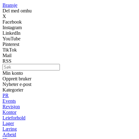
Bransje
Del med omhu
X
Facebook
Instagram
LinkedIn
YouTube
Pinterest
TikTok
Mail
RSS
Min konto
Opprett bruker
Nyheter e-post
Kategorier
PR
Events
Revisjon
Kontor
Leieforhold
Lager
Læring
Arbeid