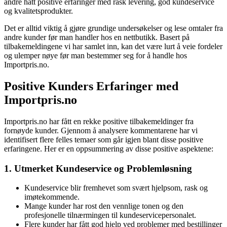
andre hatt positive erfaringer med rask levering, god kundeservice
og kvalitetsprodukter.
Det er alltid viktig å gjøre grundige undersøkelser og lese omtaler fra
andre kunder før man handler hos en nettbutikk. Basert på
tilbakemeldingene vi har samlet inn, kan det være lurt å veie fordeler
og ulemper nøye før man bestemmer seg for å handle hos
Importpris.no.
Positive Kunders Erfaringer med
Importpris.no
Importpris.no har fått en rekke positive tilbakemeldinger fra
fornøyde kunder. Gjennom å analysere kommentarene har vi
identifisert flere felles temaer som går igjen blant disse positive
erfaringene. Her er en oppsummering av disse positive aspektene:
1. Utmerket Kundeservice og Problemløsning
Kundeservice blir fremhevet som svært hjelpsom, rask og
imøtekommende.
Mange kunder har rost den vennlige tonen og den
profesjonelle tilnærmingen til kundeservicepersonalet.
Flere kunder har fått god hjelp ved problemer med bestillinger