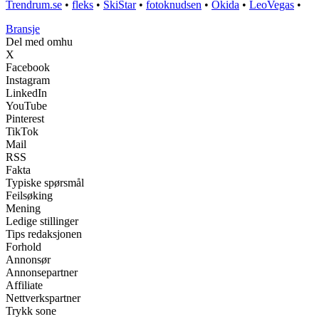
Trendrum.se
•
fleks
•
SkiStar
•
fotoknudsen
•
Okida
•
LeoVegas
•
Bransje
Del med omhu
X
Facebook
Instagram
LinkedIn
YouTube
Pinterest
TikTok
Mail
RSS
Fakta
Typiske spørsmål
Feilsøking
Mening
Ledige stillinger
Tips redaksjonen
Forhold
Annonsør
Annonsepartner
Affiliate
Nettverkspartner
Trykk sone