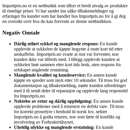
Importpris.no er en nettbutikk som tilbyr et bredt utvalg av produkter
til rimelige priser. Vi har samlet inn ulike tilbakemeldinger og
erfaringer fra kunder som har handlet hos Importpris.no for å gi deg
en oversikt over hva du kan forvente av denne nettbutikken.
Negativ Omtale
Dårlig utført sykkel og manglende respons:
En kunde
opplevde at sykkelen de kjøpte begynte å ruste kort tid etter
anskaffelse. Importpris.no svarte at rust var forventet, noe
kunden ikke var tilfreds med. I tillegg opplevde kunden at
sykkelen brøt sammen etter kort tids bruk, uten respons fra
selskapet angående erstatning.
Manglende kvalitet og kundeservice:
En annen kunde
kjøpte en spreder som røyk etter 10 sekunder. Til tross for god
dokumentasjon og tilbakemelding, møtte kunden utfordringer
med å få sendt deler til reparasjon og opplevde lang responstid
fra Importpris.no.
Nektelse av retur og dårlig oppfølgning:
En annen kunde
opplevde problemer med å returnere en defekt vare. Til tross
for korrekt prosedyre i henhold til norsk lov, nektet
Importpris.no å godta returen, noe som førte til konflikt og
involvering av Forbrukertilsynet.
Uheldig ulykke og manglende erstatning:
En kunde