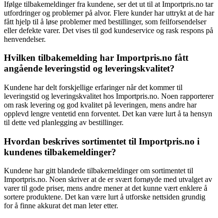
Ifølge tilbakemeldinger fra kundene, ser det ut til at Importpris.no tar
utfordringer og problemer på alvor. Flere kunder har uttrykt at de har
fått hjelp til å løse problemer med bestillinger, som feilforsendelser
eller defekte varer. Det vises til god kundeservice og rask respons på
henvendelser.
Hvilken tilbakemelding har Importpris.no fått
angående leveringstid og leveringskvalitet?
Kundene har delt forskjellige erfaringer når det kommer til
leveringstid og leveringskvalitet hos Importpris.no. Noen rapporterer
om rask levering og god kvalitet på leveringen, mens andre har
opplevd lengre ventetid enn forventet. Det kan være lurt å ta hensyn
til dette ved planlegging av bestillinger.
Hvordan beskrives sortimentet til Importpris.no i
kundenes tilbakemeldinger?
Kundene har gitt blandede tilbakemeldinger om sortimentet til
Importpris.no. Noen skriver at de er svært fornøyde med utvalget av
varer til gode priser, mens andre mener at det kunne vært enklere å
sortere produktene. Det kan være lurt å utforske nettsiden grundig
for å finne akkurat det man leter etter.