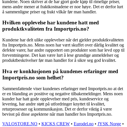
kundene. Noen skriver at de har gjort gode kjøp til rimelige priser,
mens andre mener at fraktkostnadene er noe høye. Det er derfor lurt
å sammenligne priser og frakt vilkår før man handler.
Hvilken opplevelse har kundene hatt med
produktkvaliteten fra Importpris.no?
Kundene har delt ulike opplevelser når det gjelder produktkvaliteten
fra Importpris.no. Mens noen har vært skuffet over dårlig kvalitet og
defekte varer, har andre rapportert om produkter som har levd opp til
forventningene. Det kan være lurt å lese grundige anmeldelser og
produktbeskrivelser før man handler for å sikre seg god kvalitet.
Hva er konklusjonen på kundenes erfaringer med
Importpris.no som helhet?
Sammenfattende viser kundenes erfaringer med Importpris.no at det
er en blanding av positive og negative tilbakemeldinger. Mens noen
kunder har hatt gode opplevelser med pris, kundeservice og
levering, har andre støtt på utfordringer knyttet til kvalitet,
returprosesser og kommunikasjon. Det er derfor viktig å være
bevisst på disse aspektene når man handler hos Importpris.no.
VALOSTORE.NO
•
KICKS CREW
•
Eurodel.no
•
JYSK Norge
•