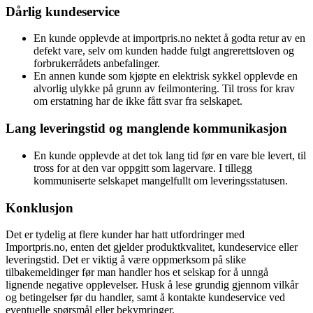
Dårlig kundeservice
En kunde opplevde at importpris.no nektet å godta retur av en
defekt vare, selv om kunden hadde fulgt angrerettsloven og
forbrukerrådets anbefalinger.
En annen kunde som kjøpte en elektrisk sykkel opplevde en
alvorlig ulykke på grunn av feilmontering. Til tross for krav
om erstatning har de ikke fått svar fra selskapet.
Lang leveringstid og manglende kommunikasjon
En kunde opplevde at det tok lang tid før en vare ble levert, til
tross for at den var oppgitt som lagervare. I tillegg
kommuniserte selskapet mangelfullt om leveringsstatusen.
Konklusjon
Det er tydelig at flere kunder har hatt utfordringer med
Importpris.no, enten det gjelder produktkvalitet, kundeservice eller
leveringstid. Det er viktig å være oppmerksom på slike
tilbakemeldinger før man handler hos et selskap for å unngå
lignende negative opplevelser. Husk å lese grundig gjennom vilkår
og betingelser før du handler, samt å kontakte kundeservice ved
eventuelle spørsmål eller bekymringer.