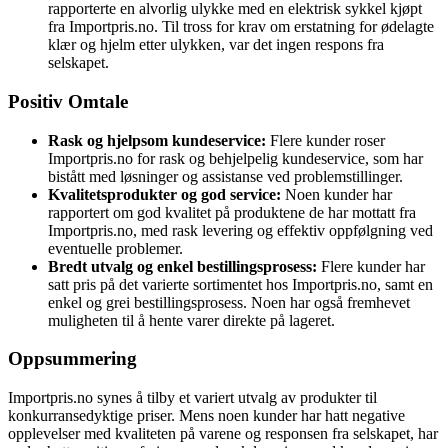
rapporterte en alvorlig ulykke med en elektrisk sykkel kjøpt
fra Importpris.no. Til tross for krav om erstatning for ødelagte
klær og hjelm etter ulykken, var det ingen respons fra
selskapet.
Positiv Omtale
Rask og hjelpsom kundeservice:
Flere kunder roser
Importpris.no for rask og behjelpelig kundeservice, som har
bistått med løsninger og assistanse ved problemstillinger.
Kvalitetsprodukter og god service:
Noen kunder har
rapportert om god kvalitet på produktene de har mottatt fra
Importpris.no, med rask levering og effektiv oppfølgning ved
eventuelle problemer.
Bredt utvalg og enkel bestillingsprosess:
Flere kunder har
satt pris på det varierte sortimentet hos Importpris.no, samt en
enkel og grei bestillingsprosess. Noen har også fremhevet
muligheten til å hente varer direkte på lageret.
Oppsummering
Importpris.no synes å tilby et variert utvalg av produkter til
konkurransedyktige priser. Mens noen kunder har hatt negative
opplevelser med kvaliteten på varene og responsen fra selskapet, har