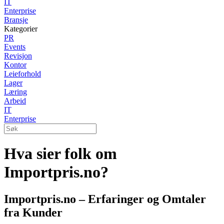
IT
Enterprise
Bransje
Kategorier
PR
Events
Revisjon
Kontor
Leieforhold
Lager
Læring
Arbeid
IT
Enterprise
Hva sier folk om
Importpris.no?
Importpris.no – Erfaringer og Omtaler
fra Kunder