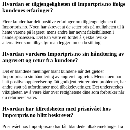
Hvordan er tilgjengeligheten til Importpris.no ifølge
kundenes erfaringer?
Flere kunder har delt positive erfaringer om tilgjengeligheten til
Importpris.no. Noen har skrevet at de setter pris på muligheten til å
hente varene på lageret, mens andre har nevnt fleksibiliteten i
handelsprosessen. Det kan være en fordel å sjekke hvilke
alternativer som tilbys før man legger inn en bestilling.
Hvordan vurderes Importpris.no sin håndtering av
angrerett og retur fra kundene?
Det er blandede meninger blant kundene når det gjelder
Importpris.no sin håndtering av angrerett og retur. Mens noen har
hatt positive opplevelser og fått godkjent returer uten problemer, har
andre støtt på utfordringer med tilbakeleveringer. Det understrekes
viktigheten av å være klar over rettighetene dine som forbruker når
du returnerer varer.
Hvordan har tilfredsheten med prisnivået hos
Importpris.no blitt beskrevet?
Prisnivået hos Importpris.no har fått blandede tilbakemeldinger fra