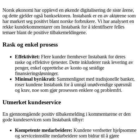
Norsk økonomi har opplevd en økende digitalisering de siste årene,
og dette gjelder også banksektoren. Instabank er en av aktørene som
har markert seg positivt blant norske forbrukere. Vi har analysert en
rekke kundekommentarer om Instabank for å identifisere felles
temaer blant de positive tilbakemeldingene.
Rask og enkel prosess
Effektivitet:
Flere kunder fremhever Instabank for deres
raske og effektive tjenester. Dette inkluderer rask levering av
penger, enkel opprettelse av konto og smidige
finansieringsløsninger.
Minimal byråkrati:
Sammenlignet med tradisjonelle banker,
roser kundene Instabank for å unngå unødvendige spørsmål
og krav, noe som gjør prosessen enklere og problemfri.
Utmerket kundeservice
En gjennomgående positiv tilbakemelding i kommentarene er den
gode kundeservicen som Instabank tilbyr:
Kompetente medarbeidere:
Kundene verdsetter hjelpsomme
og serviceinnstilte medarbeidere som bidrar til å gjøre