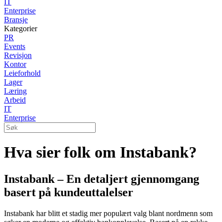
IT
Enterprise
Bransje
Kategorier
PR
Events
Revisjon
Kontor
Leieforhold
Lager
Læring
Arbeid
IT
Enterprise
Hva sier folk om Instabank?
Instabank – En detaljert gjennomgang
basert på kundeuttalelser
Instabank har blitt et stadig mer populært valg blant nordmenn som