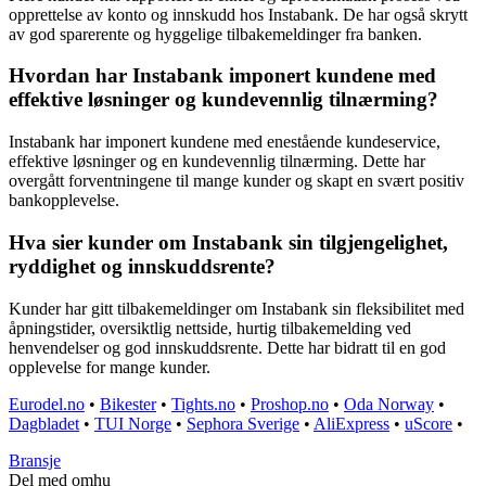
opprettelse av konto og innskudd hos Instabank. De har også skrytt
av god sparerente og hyggelige tilbakemeldinger fra banken.
Hvordan har Instabank imponert kundene med
effektive løsninger og kundevennlig tilnærming?
Instabank har imponert kundene med enestående kundeservice,
effektive løsninger og en kundevennlig tilnærming. Dette har
overgått forventningene til mange kunder og skapt en svært positiv
bankopplevelse.
Hva sier kunder om Instabank sin tilgjengelighet,
ryddighet og innskuddsrente?
Kunder har gitt tilbakemeldinger om Instabank sin fleksibilitet med
åpningstider, oversiktlig nettside, hurtig tilbakemelding ved
henvendelser og god innskuddsrente. Dette har bidratt til en god
opplevelse for mange kunder.
Eurodel.no
•
Bikester
•
Tights.no
•
Proshop.no
•
Oda Norway
•
Dagbladet
•
TUI Norge
•
Sephora Sverige
•
AliExpress
•
uScore
•
Bransje
Del med omhu