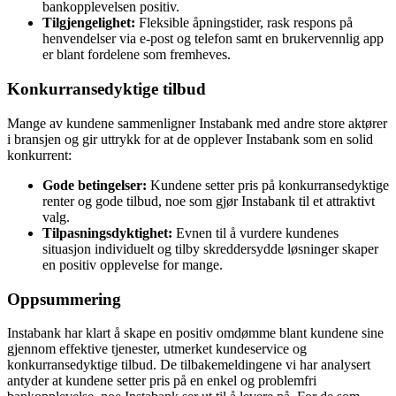
bankopplevelsen positiv.
Tilgjengelighet:
Fleksible åpningstider, rask respons på
henvendelser via e-post og telefon samt en brukervennlig app
er blant fordelene som fremheves.
Konkurransedyktige tilbud
Mange av kundene sammenligner Instabank med andre store aktører
i bransjen og gir uttrykk for at de opplever Instabank som en solid
konkurrent:
Gode betingelser:
Kundene setter pris på konkurransedyktige
renter og gode tilbud, noe som gjør Instabank til et attraktivt
valg.
Tilpasningsdyktighet:
Evnen til å vurdere kundenes
situasjon individuelt og tilby skreddersydde løsninger skaper
en positiv opplevelse for mange.
Oppsummering
Instabank har klart å skape en positiv omdømme blant kundene sine
gjennom effektive tjenester, utmerket kundeservice og
konkurransedyktige tilbud. De tilbakemeldingene vi har analysert
antyder at kundene setter pris på en enkel og problemfri