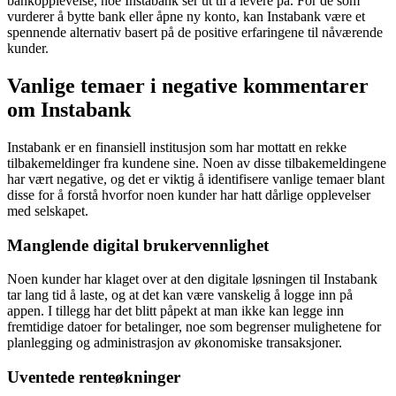
bankopplevelse, noe Instabank ser ut til å levere på. For de som
vurderer å bytte bank eller åpne ny konto, kan Instabank være et
spennende alternativ basert på de positive erfaringene til nåværende
kunder.
Vanlige temaer i negative kommentarer
om Instabank
Instabank er en finansiell institusjon som har mottatt en rekke
tilbakemeldinger fra kundene sine. Noen av disse tilbakemeldingene
har vært negative, og det er viktig å identifisere vanlige temaer blant
disse for å forstå hvorfor noen kunder har hatt dårlige opplevelser
med selskapet.
Manglende digital brukervennlighet
Noen kunder har klaget over at den digitale løsningen til Instabank
tar lang tid å laste, og at det kan være vanskelig å logge inn på
appen. I tillegg har det blitt påpekt at man ikke kan legge inn
fremtidige datoer for betalinger, noe som begrenser mulighetene for
planlegging og administrasjon av økonomiske transaksjoner.
Uventede renteøkninger