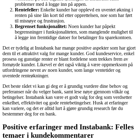
problemer med å logge inn på appen.
Rentefeller:
Enkelte kunder har opplevd en uventet økning i
renten på sine lån kort tid etter opprettelsen, noe som har ført
til misnøye og frustrasjon.
Begrenset funksjonalitet:
Noen kunder har påpekt
begrensninger i funksjonaliteten, som manglende mulighet til
å legge inn fremtidige datoer for betalinger fra sparekontoen.
Det er tydelig at Instabank har mange positive aspekter som har gjort
dem til et attraktivt valg for mange kunder. God kundeservice, enkel
prosess og gunstige renter er blant fordelene som trekkes frem av
fornøyde kunder. Likevel er det også viktig å være oppmerksom på
utfordringene nevnt av noen kunder, som lange ventetider og
uventede renteøkninger.
Det beste rådet vi kan gi deg er å grundig vurdere dine behov og
preferanser når du velger bank, samt lese nøye gjennom vilkår og
betingelser. Instabank kan være et godt valg for deg som verdsetter
enkelhet, effektivitet og gode rentebetingelser. Husk at erfaringer
kan variere, og det er alltid lurt å gjøre grundig research før du
bestemmer deg for en bank.
Positive erfaringer med Instabank: Felles
temaer i kundekommentarer