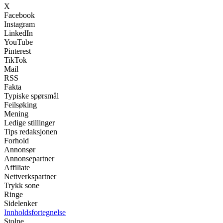
X
Facebook
Instagram
LinkedIn
YouTube
Pinterest
TikTok
Mail
RSS
Fakta
Typiske spørsmål
Feilsøking
Mening
Ledige stillinger
Tips redaksjonen
Forhold
Annonsør
Annonsepartner
Affiliate
Nettverkspartner
Trykk sone
Ringe
Sidelenker
Innholdsfortegnelse
Stolpe