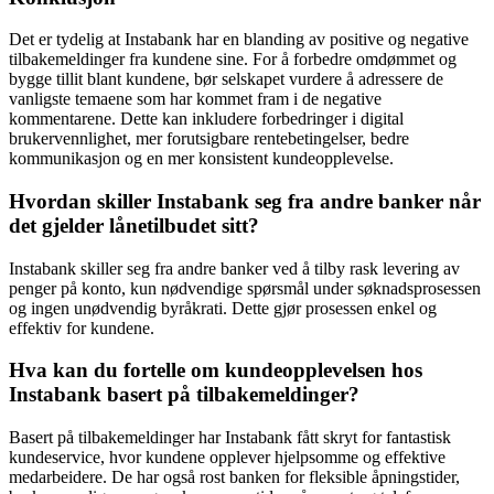
Det er tydelig at Instabank har en blanding av positive og negative
tilbakemeldinger fra kundene sine. For å forbedre omdømmet og
bygge tillit blant kundene, bør selskapet vurdere å adressere de
vanligste temaene som har kommet fram i de negative
kommentarene. Dette kan inkludere forbedringer i digital
brukervennlighet, mer forutsigbare rentebetingelser, bedre
kommunikasjon og en mer konsistent kundeopplevelse.
Hvordan skiller Instabank seg fra andre banker når
det gjelder lånetilbudet sitt?
Instabank skiller seg fra andre banker ved å tilby rask levering av
penger på konto, kun nødvendige spørsmål under søknadsprosessen
og ingen unødvendig byråkrati. Dette gjør prosessen enkel og
effektiv for kundene.
Hva kan du fortelle om kundeopplevelsen hos
Instabank basert på tilbakemeldinger?
Basert på tilbakemeldinger har Instabank fått skryt for fantastisk
kundeservice, hvor kundene opplever hjelpsomme og effektive
medarbeidere. De har også rost banken for fleksible åpningstider,