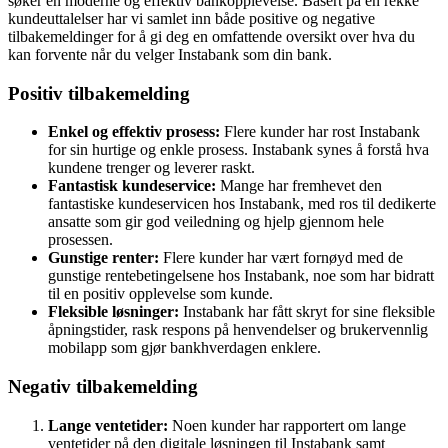
søker en moderne og effektiv bankopplevelse. Basert på en rekke
kundeuttalelser har vi samlet inn både positive og negative
tilbakemeldinger for å gi deg en omfattende oversikt over hva du
kan forvente når du velger Instabank som din bank.
Positiv tilbakemelding
Enkel og effektiv prosess:
Flere kunder har rost Instabank
for sin hurtige og enkle prosess. Instabank synes å forstå hva
kundene trenger og leverer raskt.
Fantastisk kundeservice:
Mange har fremhevet den
fantastiske kundeservicen hos Instabank, med ros til dedikerte
ansatte som gir god veiledning og hjelp gjennom hele
prosessen.
Gunstige renter:
Flere kunder har vært fornøyd med de
gunstige rentebetingelsene hos Instabank, noe som har bidratt
til en positiv opplevelse som kunde.
Fleksible løsninger:
Instabank har fått skryt for sine fleksible
åpningstider, rask respons på henvendelser og brukervennlig
mobilapp som gjør bankhverdagen enklere.
Negativ tilbakemelding
Lange ventetider:
Noen kunder har rapportert om lange
ventetider på den digitale løsningen til Instabank samt