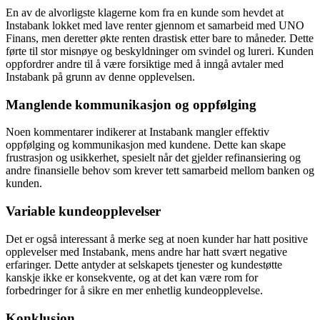
En av de alvorligste klagerne kom fra en kunde som hevdet at
Instabank lokket med lave renter gjennom et samarbeid med UNO
Finans, men deretter økte renten drastisk etter bare to måneder. Dette
førte til stor misnøye og beskyldninger om svindel og lureri. Kunden
oppfordrer andre til å være forsiktige med å inngå avtaler med
Instabank på grunn av denne opplevelsen.
Manglende kommunikasjon og oppfølging
Noen kommentarer indikerer at Instabank mangler effektiv
oppfølging og kommunikasjon med kundene. Dette kan skape
frustrasjon og usikkerhet, spesielt når det gjelder refinansiering og
andre finansielle behov som krever tett samarbeid mellom banken og
kunden.
Variable kundeopplevelser
Det er også interessant å merke seg at noen kunder har hatt positive
opplevelser med Instabank, mens andre har hatt svært negative
erfaringer. Dette antyder at selskapets tjenester og kundestøtte
kanskje ikke er konsekvente, og at det kan være rom for
forbedringer for å sikre en mer enhetlig kundeopplevelse.
Konklusjon