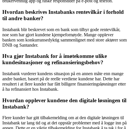
brukervennlig app og raske responstider på e-post og telefon.
Hvordan beskrives Instabanks rentevilkår i forhold
til andre banker?
Instabank blir beskrevet som en bank som tilbyr gode rentevilkår,
noe som har gjort kundene kjempefornøyde. Mange opplever
banken som konkurransedyktig sammenlignet med store aktører som
DNB og Santander.
Hva gjør Instabank for å imøtekomme ulike
kundesituasjoner og refinansieringsbehov?
Instabank vurderer kundens situasjon på en annen måte enn mange
andre banker, basert på de reelle verdiene kundene har. Dette har
resultert i at flere kunder har fått billigere finansieringsløsninger etter
å ha refinansiert hos Instabank.
Hvordan opplever kundene den digitale løsningen til
Instabank?
Flere kunder har gitt tilbakemelding om at den digitale løsningen til
Instabank tar lang tid og at det oppstår problemer med å logge inn på
appen. Dette er en viktig tilbakemelding for Instabank å ta tak i for å