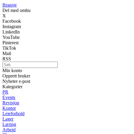
Bransje
Del med omhu
X
Facebook
Instagram
LinkedIn
YouTube
Pinterest
TikTok
Mail
RSS
Min konto
Opprett bruker
Nyheter e-post
Kategorier
PR
Events
Revisjon
Kontor
Leieforhold
Lager
Læring
Arbeid