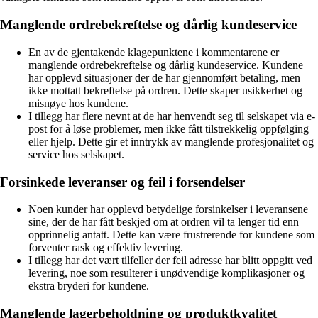
Manglende ordrebekreftelse og dårlig kundeservice
En av de gjentakende klagepunktene i kommentarene er
manglende ordrebekreftelse og dårlig kundeservice. Kundene
har opplevd situasjoner der de har gjennomført betaling, men
ikke mottatt bekreftelse på ordren. Dette skaper usikkerhet og
misnøye hos kundene.
I tillegg har flere nevnt at de har henvendt seg til selskapet via e-
post for å løse problemer, men ikke fått tilstrekkelig oppfølging
eller hjelp. Dette gir et inntrykk av manglende profesjonalitet og
service hos selskapet.
Forsinkede leveranser og feil i forsendelser
Noen kunder har opplevd betydelige forsinkelser i leveransene
sine, der de har fått beskjed om at ordren vil ta lenger tid enn
opprinnelig antatt. Dette kan være frustrerende for kundene som
forventer rask og effektiv levering.
I tillegg har det vært tilfeller der feil adresse har blitt oppgitt ved
levering, noe som resulterer i unødvendige komplikasjoner og
ekstra bryderi for kundene.
Manglende lagerbeholdning og produktkvalitet