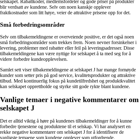
selskapet. Rabattkoder, medlemsfordeler og gode priser på produkter
blir verdsatt av kundene. Selv om noen kanskje opplever
fraktkostnader som litt høye, veier de attraktive prisene opp for det.
Små forbedringsområder
Selv om tilbakemeldingene er overveiende positive, er det også noen
små forbedringsområder som trekkes frem. Noen nevner forsinkelser i
levering, problemer med rabatter eller feil på leveringsadresser. Disse
tilbakemeldingene kan være nyttige for selskapet å ta med seg for å
videre forbedre kundeopplevelsen.
Samlet sett viser tilbakemeldingene at selskapet J har mange fornøyde
kunder som setter pris på god service, kvalitetsprodukter og attraktive
tilbud. Med kontinuerlig fokus på kundetilfredshet og produktkvalitet
kan selskapet opprettholde og styrke sitt gode rykte blant kundene.
Vanlige temaer i negative kommentarer om
selskapet J
Det er alltid viktig å høre på kundenes tilbakemeldinger for å kunne
forbedre tjenestene og produktene til et selskap. Vi har analysert en
rekke negative kommentarer om selskapet J for å identifisere de
vanligste temaene som kundene opplever som utfordrende.