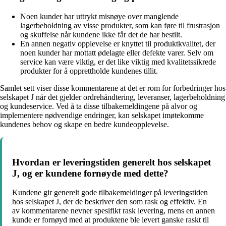
Noen kunder har uttrykt misnøye over manglende
lagerbeholdning av visse produkter, som kan føre til frustrasjon
og skuffelse når kundene ikke får det de har bestilt.
En annen negativ opplevelse er knyttet til produktkvalitet, der
noen kunder har mottatt ødelagte eller defekte varer. Selv om
service kan være viktig, er det like viktig med kvalitetssikrede
produkter for å opprettholde kundenes tillit.
Samlet sett viser disse kommentarene at det er rom for forbedringer hos
selskapet J når det gjelder ordrehåndtering, leveranser, lagerbeholdning
og kundeservice. Ved å ta disse tilbakemeldingene på alvor og
implementere nødvendige endringer, kan selskapet imøtekomme
kundenes behov og skape en bedre kundeopplevelse.
Hvordan er leveringstiden generelt hos selskapet
J, og er kundene fornøyde med dette?
Kundene gir generelt gode tilbakemeldinger på leveringstiden
hos selskapet J, der de beskriver den som rask og effektiv. En
av kommentarene nevner spesifikt rask levering, mens en annen
kunde er fornøyd med at produktene ble levert ganske raskt til