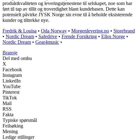
produktkvaliteten og leveringstjenestene til selskapet, noe som har
ført til tap av tillit og troverdighet blant kundebasen. Dette kan
potensielt påvirke JYSK Norge sin evne til å beholde eksisterende
kunder og tiltrekke nye.
Fredrik & Louisa
•
Oda Norway
•
Morgenlevering.no
•
Storebrand
•
Nordic Dream
•
Safedrive
•
Frende Forsikring
•
Ellos Norge
•
Nordic Dream
•
Gear4music
•
Bransje
Del med omhu
X
Facebook
Instagram
LinkedIn
YouTube
Pinterest
TikTok
Mail
RSS
Fakta
Typiske spørsmål
Feilsøking
Mening
Ledige stillinger