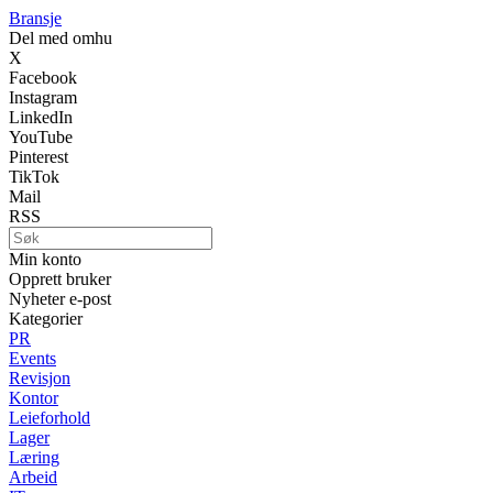
Bransje
Del med omhu
X
Facebook
Instagram
LinkedIn
YouTube
Pinterest
TikTok
Mail
RSS
Min konto
Opprett bruker
Nyheter e-post
Kategorier
PR
Events
Revisjon
Kontor
Leieforhold
Lager
Læring
Arbeid