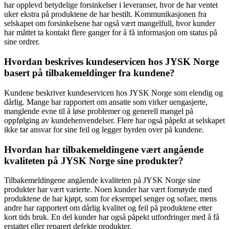
har opplevd betydelige forsinkelser i leveranser, hvor de har ventet
uker ekstra på produktene de har bestilt. Kommunikasjonen fra
selskapet om forsinkelsene har også vært mangelfull, hvor kunder
har måttet ta kontakt flere ganger for å få informasjon om status på
sine ordrer.
Hvordan beskrives kundeservicen hos JYSK Norge
basert på tilbakemeldinger fra kundene?
Kundene beskriver kundeservicen hos JYSK Norge som elendig og
dårlig. Mange har rapportert om ansatte som virker uengasjerte,
manglende evne til å løse problemer og generell mangel på
oppfølging av kundehenvendelser. Flere har også påpekt at selskapet
ikke tar ansvar for sine feil og legger byrden over på kundene.
Hvordan har tilbakemeldingene vært angående
kvaliteten på JYSK Norge sine produkter?
Tilbakemeldingene angående kvaliteten på JYSK Norge sine
produkter har vært varierte. Noen kunder har vært fornøyde med
produktene de har kjøpt, som for eksempel senger og sofaer, mens
andre har rapportert om dårlig kvalitet og feil på produktene etter
kort tids bruk. En del kunder har også påpekt utfordringer med å få
erstattet eller reparert defekte produkter.