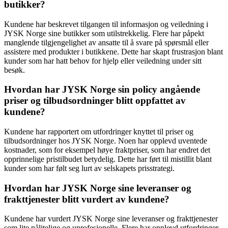
butikker?
Kundene har beskrevet tilgangen til informasjon og veiledning i
JYSK Norge sine butikker som utilstrekkelig. Flere har påpekt
manglende tilgjengelighet av ansatte til å svare på spørsmål eller
assistere med produkter i butikkene. Dette har skapt frustrasjon blant
kunder som har hatt behov for hjelp eller veiledning under sitt
besøk.
Hvordan har JYSK Norge sin policy angående
priser og tilbudsordninger blitt oppfattet av
kundene?
Kundene har rapportert om utfordringer knyttet til priser og
tilbudsordninger hos JYSK Norge. Noen har opplevd uventede
kostnader, som for eksempel høye fraktpriser, som har endret det
opprinnelige pristilbudet betydelig. Dette har ført til mistillit blant
kunder som har følt seg lurt av selskapets prisstrategi.
Hvordan har JYSK Norge sine leveranser og
frakttjenester blitt vurdert av kundene?
Kundene har vurdert JYSK Norge sine leveranser og frakttjenester
som lite pålitelige og uprofesjonelle. Flere har opplevd utfordringer