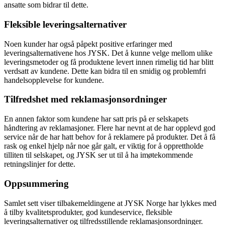
ansatte som bidrar til dette.
Fleksible leveringsalternativer
Noen kunder har også påpekt positive erfaringer med
leveringsalternativene hos JYSK. Det å kunne velge mellom ulike
leveringsmetoder og få produktene levert innen rimelig tid har blitt
verdsatt av kundene. Dette kan bidra til en smidig og problemfri
handelsopplevelse for kundene.
Tilfredshet med reklamasjonsordninger
En annen faktor som kundene har satt pris på er selskapets
håndtering av reklamasjoner. Flere har nevnt at de har opplevd god
service når de har hatt behov for å reklamere på produkter. Det å få
rask og enkel hjelp når noe går galt, er viktig for å opprettholde
tilliten til selskapet, og JYSK ser ut til å ha imøtekommende
retningslinjer for dette.
Oppsummering
Samlet sett viser tilbakemeldingene at JYSK Norge har lykkes med
å tilby kvalitetsprodukter, god kundeservice, fleksible
leveringsalternativer og tilfredsstillende reklamasjonsordninger.