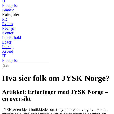
IT
Enterprise
Bransje
Kategorier
PR
Events
Revisjon
Kontor
Leieforhold
Lager
Læring
Arbeid
IT
Enterprise
Hva sier folk om JYSK Norge?
Artikkel: Erfaringer med JYSK Norge –
en oversikt
JYSK er en kjent butikkjede som tilbyr et bredt utvalg av møbler,