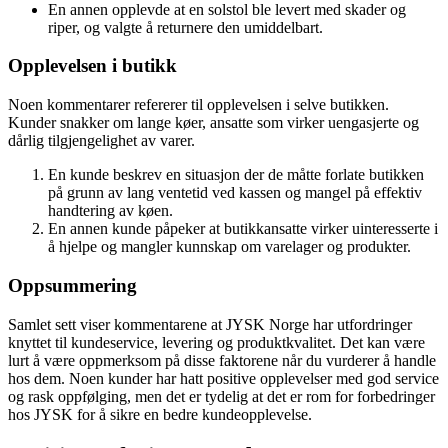
En annen opplevde at en solstol ble levert med skader og
riper, og valgte å returnere den umiddelbart.
Opplevelsen i butikk
Noen kommentarer refererer til opplevelsen i selve butikken.
Kunder snakker om lange køer, ansatte som virker uengasjerte og
dårlig tilgjengelighet av varer.
En kunde beskrev en situasjon der de måtte forlate butikken
på grunn av lang ventetid ved kassen og mangel på effektiv
handtering av køen.
En annen kunde påpeker at butikkansatte virker uinteresserte i
å hjelpe og mangler kunnskap om varelager og produkter.
Oppsummering
Samlet sett viser kommentarene at JYSK Norge har utfordringer
knyttet til kundeservice, levering og produktkvalitet. Det kan være
lurt å være oppmerksom på disse faktorene når du vurderer å handle
hos dem. Noen kunder har hatt positive opplevelser med god service
og rask oppfølging, men det er tydelig at det er rom for forbedringer
hos JYSK for å sikre en bedre kundeopplevelse.