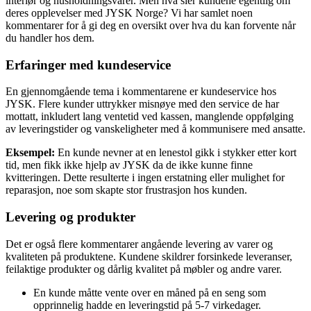
interiør og husholdningsvarer. Men hva sier kundene egentlig om
deres opplevelser med JYSK Norge? Vi har samlet noen
kommentarer for å gi deg en oversikt over hva du kan forvente når
du handler hos dem.
Erfaringer med kundeservice
En gjennomgående tema i kommentarene er kundeservice hos
JYSK. Flere kunder uttrykker misnøye med den service de har
mottatt, inkludert lang ventetid ved kassen, manglende oppfølging
av leveringstider og vanskeligheter med å kommunisere med ansatte.
Eksempel:
En kunde nevner at en lenestol gikk i stykker etter kort
tid, men fikk ikke hjelp av JYSK da de ikke kunne finne
kvitteringen. Dette resulterte i ingen erstatning eller mulighet for
reparasjon, noe som skapte stor frustrasjon hos kunden.
Levering og produkter
Det er også flere kommentarer angående levering av varer og
kvaliteten på produktene. Kundene skildrer forsinkede leveranser,
feilaktige produkter og dårlig kvalitet på møbler og andre varer.
En kunde måtte vente over en måned på en seng som
opprinnelig hadde en leveringstid på 5-7 virkedager.