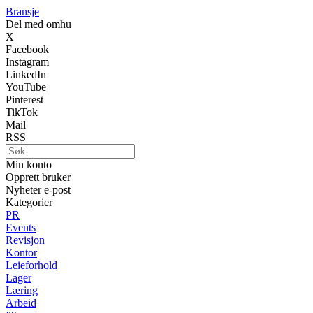
Bransje
Del med omhu
X
Facebook
Instagram
LinkedIn
YouTube
Pinterest
TikTok
Mail
RSS
Min konto
Opprett bruker
Nyheter e-post
Kategorier
PR
Events
Revisjon
Kontor
Leieforhold
Lager
Læring
Arbeid