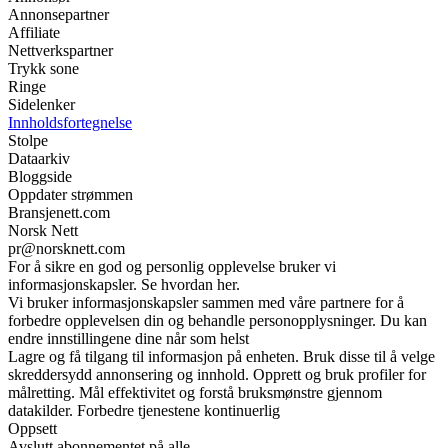
Annonsepartner
Affiliate
Nettverkspartner
Trykk sone
Ringe
Sidelenker
Innholdsfortegnelse
Stolpe
Dataarkiv
Bloggside
Oppdater strømmen
Bransjenett.com
Norsk Nett
pr@norsknett.com
For å sikre en god og personlig opplevelse bruker vi
informasjonskapsler. Se hvordan her.
Vi bruker informasjonskapsler sammen med våre partnere for å
forbedre opplevelsen din og behandle personopplysninger. Du kan
endre innstillingene dine når som helst
Lagre og få tilgang til informasjon på enheten. Bruk disse til å velge
skreddersydd annonsering og innhold. Opprett og bruk profiler for
målretting. Mål effektivitet og forstå bruksmønstre gjennom
datakilder. Forbedre tjenestene kontinuerlig
Oppsett
Avslutt abonnementet på alle