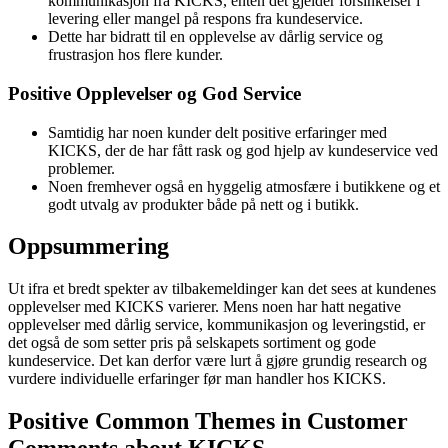
kommunikasjon fra KICKS, enten det gjelder forsinkelser i
levering eller mangel på respons fra kundeservice.
Dette har bidratt til en opplevelse av dårlig service og
frustrasjon hos flere kunder.
Positive Opplevelser og God Service
Samtidig har noen kunder delt positive erfaringer med
KICKS, der de har fått rask og god hjelp av kundeservice ved
problemer.
Noen fremhever også en hyggelig atmosfære i butikkene og et
godt utvalg av produkter både på nett og i butikk.
Oppsummering
Ut ifra et bredt spekter av tilbakemeldinger kan det sees at kundenes
opplevelser med KICKS varierer. Mens noen har hatt negative
opplevelser med dårlig service, kommunikasjon og leveringstid, er
det også de som setter pris på selskapets sortiment og gode
kundeservice. Det kan derfor være lurt å gjøre grundig research og
vurdere individuelle erfaringer før man handler hos KICKS.
Positive Common Themes in Customer