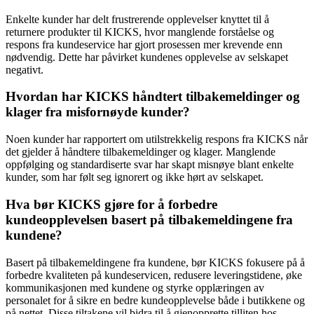
Enkelte kunder har delt frustrerende opplevelser knyttet til å
returnere produkter til KICKS, hvor manglende forståelse og
respons fra kundeservice har gjort prosessen mer krevende enn
nødvendig. Dette har påvirket kundenes opplevelse av selskapet
negativt.
Hvordan har KICKS håndtert tilbakemeldinger og
klager fra misfornøyde kunder?
Noen kunder har rapportert om utilstrekkelig respons fra KICKS når
det gjelder å håndtere tilbakemeldinger og klager. Manglende
oppfølging og standardiserte svar har skapt misnøye blant enkelte
kunder, som har følt seg ignorert og ikke hørt av selskapet.
Hva bør KICKS gjøre for å forbedre
kundeopplevelsen basert på tilbakemeldingene fra
kundene?
Basert på tilbakemeldingene fra kundene, bør KICKS fokusere på å
forbedre kvaliteten på kundeservicen, redusere leveringstidene, øke
kommunikasjonen med kundene og styrke opplæringen av
personalet for å sikre en bedre kundeopplevelse både i butikkene og
på nettet. Disse tiltakene vil bidra til å gjenopprette tilliten hos