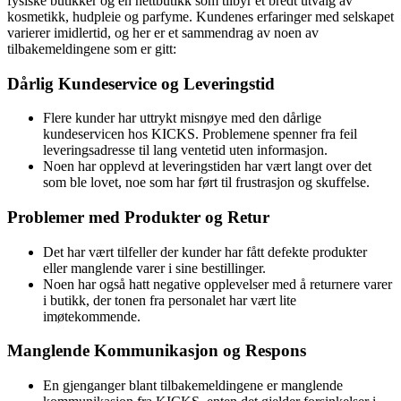
fysiske butikker og en nettbutikk som tilbyr et bredt utvalg av
kosmetikk, hudpleie og parfyme. Kundenes erfaringer med selskapet
varierer imidlertid, og her er et sammendrag av noen av
tilbakemeldingene som er gitt:
Dårlig Kundeservice og Leveringstid
Flere kunder har uttrykt misnøye med den dårlige
kundeservicen hos KICKS. Problemene spenner fra feil
leveringsadresse til lang ventetid uten informasjon.
Noen har opplevd at leveringstiden har vært langt over det
som ble lovet, noe som har ført til frustrasjon og skuffelse.
Problemer med Produkter og Retur
Det har vært tilfeller der kunder har fått defekte produkter
eller manglende varer i sine bestillinger.
Noen har også hatt negative opplevelser med å returnere varer
i butikk, der tonen fra personalet har vært lite
imøtekommende.
Manglende Kommunikasjon og Respons
En gjenganger blant tilbakemeldingene er manglende