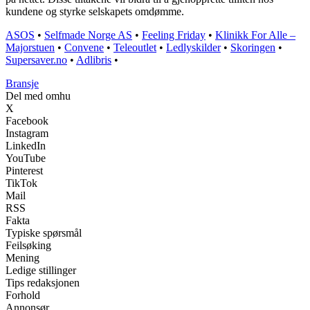
kundene og styrke selskapets omdømme.
ASOS
•
Selfmade Norge AS
•
Feeling Friday
•
Klinikk For Alle –
Majorstuen
•
Convene
•
Teleoutlet
•
Ledlyskilder
•
Skoringen
•
Supersaver.no
•
Adlibris
•
Bransje
Del med omhu
X
Facebook
Instagram
LinkedIn
YouTube
Pinterest
TikTok
Mail
RSS
Fakta
Typiske spørsmål
Feilsøking
Mening
Ledige stillinger
Tips redaksjonen
Forhold
Annonsør