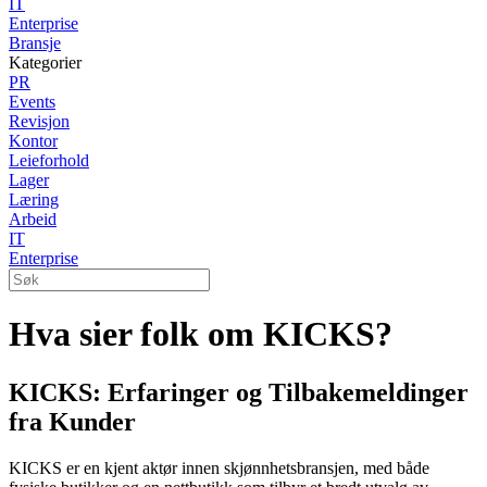
IT
Enterprise
Bransje
Kategorier
PR
Events
Revisjon
Kontor
Leieforhold
Lager
Læring
Arbeid
IT
Enterprise
Hva sier folk om KICKS?
KICKS: Erfaringer og Tilbakemeldinger
fra Kunder
KICKS er en kjent aktør innen skjønnhetsbransjen, med både