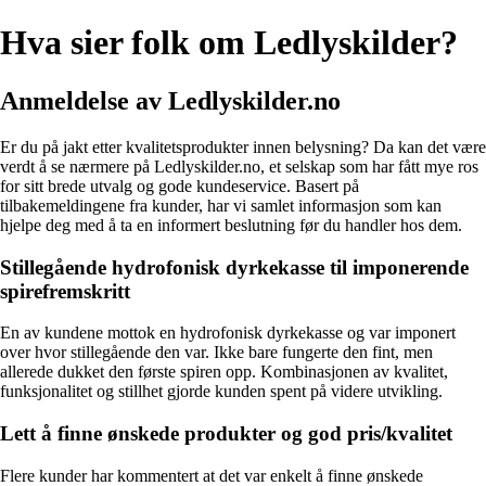
Hva sier folk om Ledlyskilder?
Anmeldelse av Ledlyskilder.no
Er du på jakt etter kvalitetsprodukter innen belysning? Da kan det være
verdt å se nærmere på Ledlyskilder.no, et selskap som har fått mye ros
for sitt brede utvalg og gode kundeservice. Basert på
tilbakemeldingene fra kunder, har vi samlet informasjon som kan
hjelpe deg med å ta en informert beslutning før du handler hos dem.
Stillegående hydrofonisk dyrkekasse til imponerende
spirefremskritt
En av kundene mottok en hydrofonisk dyrkekasse og var imponert
over hvor stillegående den var. Ikke bare fungerte den fint, men
allerede dukket den første spiren opp. Kombinasjonen av kvalitet,
funksjonalitet og stillhet gjorde kunden spent på videre utvikling.
Lett å finne ønskede produkter og god pris/kvalitet
Flere kunder har kommentert at det var enkelt å finne ønskede