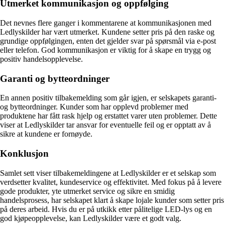
Utmerket kommunikasjon og oppfølging
Det nevnes flere ganger i kommentarene at kommunikasjonen med
Ledlyskilder har vært utmerket. Kundene setter pris på den raske og
grundige oppfølgingen, enten det gjelder svar på spørsmål via e-post
eller telefon. God kommunikasjon er viktig for å skape en trygg og
positiv handelsopplevelse.
Garanti og bytteordninger
En annen positiv tilbakemelding som går igjen, er selskapets garanti-
og bytteordninger. Kunder som har opplevd problemer med
produktene har fått rask hjelp og erstattet varer uten problemer. Dette
viser at Ledlyskilder tar ansvar for eventuelle feil og er opptatt av å
sikre at kundene er fornøyde.
Konklusjon
Samlet sett viser tilbakemeldingene at Ledlyskilder er et selskap som
verdsetter kvalitet, kundeservice og effektivitet. Med fokus på å levere
gode produkter, yte utmerket service og sikre en smidig
handelsprosess, har selskapet klart å skape lojale kunder som setter pris
på deres arbeid. Hvis du er på utkikk etter pålitelige LED-lys og en
god kjøpeopplevelse, kan Ledlyskilder være et godt valg.