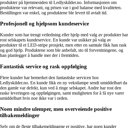
produkter på hjemmesiden til Ledlyskilder.no. Informasjonen om
produktene var relevant, og prisen var i god balanse med kvaliteten.
Bestillingen var enkel, og produktene ble levert til avtalt tid.
Profesjonell og hjelpsom kundeservice
Kunder som har trengt veiledning eller hjelp med valg av produkter har
rost selskapets kundeservice. En kunde var usikker på valg av
produkter til et LED-stripe prosjekt, men etter en samtale fikk han rask
og god hjelp. Produktene som ble anbefalt, sto til forventningene, og
han planlegger å handle mer der i fremtiden.
Fantastisk service og rask oppfølging
Flere kunder har bemerket den fantastiske servicen hos
Ledlyskilder.no. En kunde fikk en ny vekstlampe sendt umiddelbart da
den gamle var defekt, kun ved å ringe selskapet. Andre har rost den
raske leveringen og oppfølgingen, samt muligheten for å få nye varer
umiddelbart hvis noe ikke var i orden.
Noen mindre ulemper, men overveiende positive
tilbakemeldinger
Selv om de fleste tilbakemeldingene er positive, har noen kunder