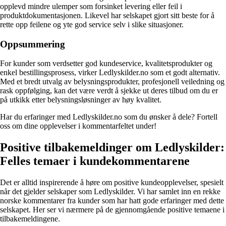
opplevd mindre ulemper som forsinket levering eller feil i
produktdokumentasjonen. Likevel har selskapet gjort sitt beste for å
rette opp feilene og yte god service selv i slike situasjoner.
Oppsummering
For kunder som verdsetter god kundeservice, kvalitetsprodukter og
enkel bestillingsprosess, virker Ledlyskilder.no som et godt alternativ.
Med et bredt utvalg av belysningsprodukter, profesjonell veiledning og
rask oppfølging, kan det være verdt å sjekke ut deres tilbud om du er
på utkikk etter belysningsløsninger av høy kvalitet.
Har du erfaringer med Ledlyskilder.no som du ønsker å dele? Fortell
oss om dine opplevelser i kommentarfeltet under!
Positive tilbakemeldinger om Ledlyskilder:
Felles temaer i kundekommentarene
Det er alltid inspirerende å høre om positive kundeopplevelser, spesielt
når det gjelder selskaper som Ledlyskilder. Vi har samlet inn en rekke
norske kommentarer fra kunder som har hatt gode erfaringer med dette
selskapet. Her ser vi nærmere på de gjennomgående positive temaene i
tilbakemeldingene.