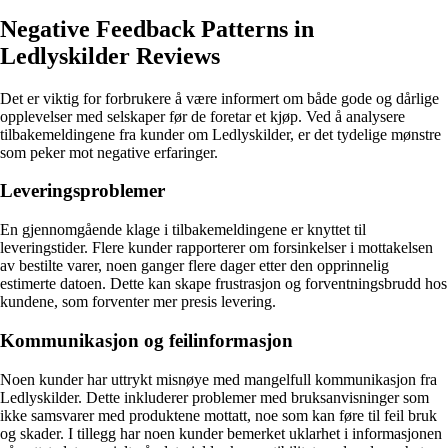
Negative Feedback Patterns in
Ledlyskilder Reviews
Det er viktig for forbrukere å være informert om både gode og dårlige
opplevelser med selskaper før de foretar et kjøp. Ved å analysere
tilbakemeldingene fra kunder om Ledlyskilder, er det tydelige mønstre
som peker mot negative erfaringer.
Leveringsproblemer
En gjennomgående klage i tilbakemeldingene er knyttet til
leveringstider. Flere kunder rapporterer om forsinkelser i mottakelsen
av bestilte varer, noen ganger flere dager etter den opprinnelig
estimerte datoen. Dette kan skape frustrasjon og forventningsbrudd hos
kundene, som forventer mer presis levering.
Kommunikasjon og feilinformasjon
Noen kunder har uttrykt misnøye med mangelfull kommunikasjon fra
Ledlyskilder. Dette inkluderer problemer med bruksanvisninger som
ikke samsvarer med produktene mottatt, noe som kan føre til feil bruk
og skader. I tillegg har noen kunder bemerket uklarhet i informasjonen