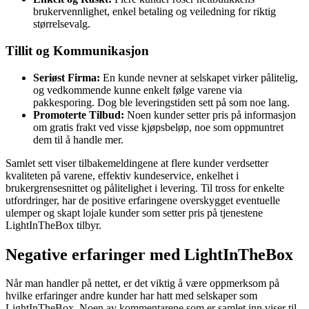
brukervennlighet, enkel betaling og veiledning for riktig
størrelsevalg.
Tillit og Kommunikasjon
Seriøst Firma:
En kunde nevner at selskapet virker pålitelig,
og vedkommende kunne enkelt følge varene via
pakkesporing. Dog ble leveringstiden sett på som noe lang.
Promoterte Tilbud:
Noen kunder setter pris på informasjon
om gratis frakt ved visse kjøpsbeløp, noe som oppmuntret
dem til å handle mer.
Samlet sett viser tilbakemeldingene at flere kunder verdsetter
kvaliteten på varene, effektiv kundeservice, enkelhet i
brukergrensesnittet og pålitelighet i levering. Til tross for enkelte
utfordringer, har de positive erfaringene overskygget eventuelle
ulemper og skapt lojale kunder som setter pris på tjenestene
LightInTheBox tilbyr.
Negative erfaringer med LightInTheBox
Når man handler på nettet, er det viktig å være oppmerksom på
hvilke erfaringer andre kunder har hatt med selskaper som
LightInTheBox. Noen av kommentarene som er samlet inn viser til