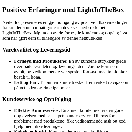
Positive Erfaringer med LightInTheBox
Nedenfor presenteres en gjennomgang av positive tilbakemeldinger
fra kunder som har hatt gode opplevelser med selskapet
LightInTheBox. Møt noen av de fornøyde kundene og oppdag hva
som har gjort dem til tilhengere av denne nettbutikken.
Varekvalitet og Leveringstid
Fornøyd med Produktene:
En av kundene uttrykker glede
over både kvaliteten og leveringstiden. Varene kom som
avtalt, og vedkommende var spesielt fornøyd med to klokker
bestilt til kona.
Lett og Fint:
En annen kunde trekker frem enkelt navigasjon
på nettsiden og rimelige priser.
Kundeservice og Oppfølging
Effektiv Kundeservice:
En annen kunde nevner den gode
opplevelsen med selskapets kundeservice. Til tross for
problemer med produktene, fikk vedkommende rask og god
hjelp med ulike løsninger.
Enkelt og Raskt:
Flere kunder roser nettbutikkens