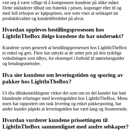
vist seg å være villige til å kompensere kundene på ulike måter.
Dette inkluderer tilbud om fratrekk i prisen, kuponger eller til og
med full refusjon av kjøpsprisen, noe som viser at selskapet tar
produktkvalitet og kundetilfredshet på alvor.
Hvordan oppleves bestillingsprosessen hos
LightInTheBox ifølge kundene du har undersøkt?
Kundene synes generelt at bestillingsprosessen hos LightInTheBox
er enkel og grei. Flere har uttrykt at de setter pris på den tydelige
veiledningen som tilbys, for eksempel i forhold til størrelsesguider
og betalingsmetoder.
Hva sier kundene om leveringstiden og sporing av
pakker hos LightInTheBox?
Ut ifra tilbakemeldingene virker det som om en del kunder har hatt
blandende erfaringer med leveringstiden hos LightInTheBox. Mens
noen har rapportert om rask levering og enkel pakkesporing, har
andre kunder påpekt at leveringstiden har vært lang og frustrerende.
Hvordan vurderer kundene prissettingen til
LightInTheBox sammenlignet med andre selskaper?