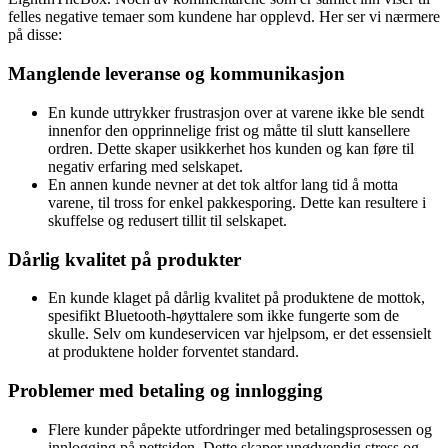
felles negative temaer som kundene har opplevd. Her ser vi nærmere
på disse:
Manglende leveranse og kommunikasjon
En kunde uttrykker frustrasjon over at varene ikke ble sendt
innenfor den opprinnelige frist og måtte til slutt kansellere
ordren. Dette skaper usikkerhet hos kunden og kan føre til
negativ erfaring med selskapet.
En annen kunde nevner at det tok altfor lang tid å motta
varene, til tross for enkel pakkesporing. Dette kan resultere i
skuffelse og redusert tillit til selskapet.
Dårlig kvalitet på produkter
En kunde klaget på dårlig kvalitet på produktene de mottok,
spesifikt Bluetooth-høyttalere som ikke fungerte som de
skulle. Selv om kundeservicen var hjelpsom, er det essensielt
at produktene holder forventet standard.
Problemer med betaling og innlogging
Flere kunder påpekte utfordringer med betalingsprosessen og
innlogging på nettsiden. Dette skaper unødvendig stress og