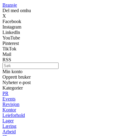
Bransje
Del med omhu
X
Facebook
Instagram
LinkedIn
YouTube
Pinterest
TikTok
Mail
RSS
Min konto
Opprett bruker
Nyheter e-post
Kategorier
PR
Events
Revisjon
Kontor
Leieforhold
Lager
Læring
Arbeid