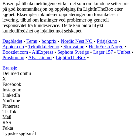
Basert på tilbakemeldingene virker det som om kundene setter pris
på god kommunikasjon og oppfølging fra LightInTheBox etter
kjøpet. Eksempler inkluderer oppdateringer om forsinkelser i
levering, tilbud om løsninger ved problemer og generell
responsivitet fra kundeservice. Dette kan bidra til økt
kundetilfredshet og lojalitet mot selskapet.
Dagbladet
•
Temu
•
bonprix
•
Nordic Nest NO
•
Prisjakt.no
•
Apotera.no
•
Teknikkdeler.no
•
Skruvat.no
•
HelloFresh Norge
•
Booztlet.com
•
AliExpress
•
Sephora Sverige
•
Lager 157
•
Unibet
•
Proshop.no
•
Alvaskin.no
•
LightInTheBox
•
Bransje
Del med omhu
X
Facebook
Instagram
LinkedIn
YouTube
Pinterest
TikTok
Mail
RSS
Fakta
Typiske spørsmål