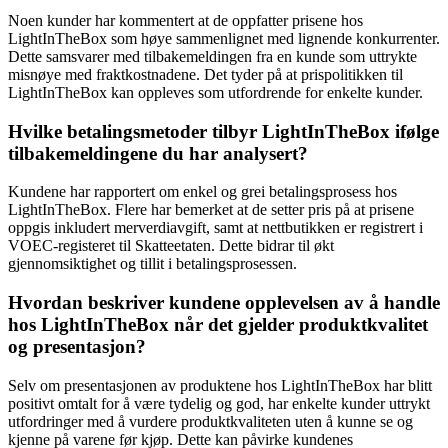
Noen kunder har kommentert at de oppfatter prisene hos
LightInTheBox som høye sammenlignet med lignende konkurrenter.
Dette samsvarer med tilbakemeldingen fra en kunde som uttrykte
misnøye med fraktkostnadene. Det tyder på at prispolitikken til
LightInTheBox kan oppleves som utfordrende for enkelte kunder.
Hvilke betalingsmetoder tilbyr LightInTheBox ifølge
tilbakemeldingene du har analysert?
Kundene har rapportert om enkel og grei betalingsprosess hos
LightInTheBox. Flere har bemerket at de setter pris på at prisene
oppgis inkludert merverdiavgift, samt at nettbutikken er registrert i
VOEC-registeret til Skatteetaten. Dette bidrar til økt
gjennomsiktighet og tillit i betalingsprosessen.
Hvordan beskriver kundene opplevelsen av å handle
hos LightInTheBox når det gjelder produktkvalitet
og presentasjon?
Selv om presentasjonen av produktene hos LightInTheBox har blitt
positivt omtalt for å være tydelig og god, har enkelte kunder uttrykt
utfordringer med å vurdere produktkvaliteten uten å kunne se og
kjenne på varene før kjøp. Dette kan påvirke kundenes