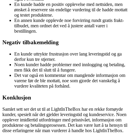
En kunde hadde en positiv opplevelse med nettsiden, men
ønsket å reservere sin endelige vurdering til de hadde mottatt
og testet produktene.
En annen kunde opplevde noe forvirring rundt gratis frakt-
tilbudet, men ordnet det ved å justere antall varer i
bestillingen.
Negativ tilbakemelding
En kunde uttrykte frustrasjon over lang leveringstid og ga
derfor kun tre stjerner.
Noen kunder hadde problemer med innlogging og betaling,
men fikk det til slutt til å fungere.
Det var også en kommentar om manglende informasjon om
varene før de ble mottatt, noe som gjorde det vanskelig å
vurdere kvaliteten på forhånd.
Konklusjon
Samlet sett ser det ut til at LightInTheBox har en rekke fornøyde
kunder, spesielt når det gjelder leveringstid og kundeservice. Noen
opplever imidlertid utfordringer med prisnivået, informasjon om
produktene og betalingsprosessen. Det kan være lurt å ta hensyn til
disse erfaringene når man vurderer å handle hos LightInTheBox.