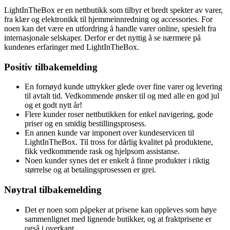
LightInTheBox er en nettbutikk som tilbyr et bredt spekter av varer,
fra klær og elektronikk til hjemmeinnredning og accessories. For
noen kan det være en utfordring å handle varer online, spesielt fra
internasjonale selskaper. Derfor er det nyttig å se nærmere på
kundenes erfaringer med LightInTheBox.
Positiv tilbakemelding
En fornøyd kunde uttrykker glede over fine varer og levering
til avtalt tid. Vedkommende ønsker til og med alle en god jul
og et godt nytt år!
Flere kunder roser nettbutikken for enkel navigering, gode
priser og en smidig bestillingsprosess.
En annen kunde var imponert over kundeservicen til
LightInTheBox. Til tross for dårlig kvalitet på produktene,
fikk vedkommende rask og hjelpsom assistanse.
Noen kunder synes det er enkelt å finne produkter i riktig
størrelse og at betalingsprosessen er grei.
Nøytral tilbakemelding
Det er noen som påpeker at prisene kan oppleves som høye
sammenlignet med lignende butikker, og at fraktprisene er
også i overkant.