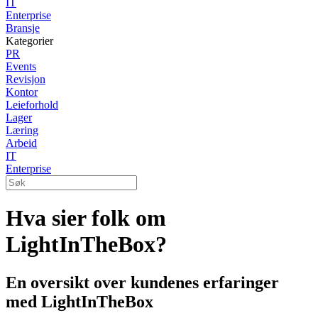
IT
Enterprise
Bransje
Kategorier
PR
Events
Revisjon
Kontor
Leieforhold
Lager
Læring
Arbeid
IT
Enterprise
Hva sier folk om
LightInTheBox?
En oversikt over kundenes erfaringer
med LightInTheBox