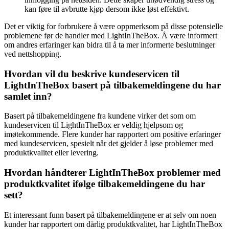
kan føre til avbrutte kjøp dersom ikke løst effektivt.
Det er viktig for forbrukere å være oppmerksom på disse potensielle
problemene før de handler med LightInTheBox. Å være informert
om andres erfaringer kan bidra til å ta mer informerte beslutninger
ved nettshopping.
Hvordan vil du beskrive kundeservicen til
LightInTheBox basert på tilbakemeldingene du har
samlet inn?
Basert på tilbakemeldingene fra kundene virker det som om
kundeservicen til LightInTheBox er veldig hjelpsom og
imøtekommende. Flere kunder har rapportert om positive erfaringer
med kundeservicen, spesielt når det gjelder å løse problemer med
produktkvalitet eller levering.
Hvordan håndterer LightInTheBox problemer med
produktkvalitet ifølge tilbakemeldingene du har
sett?
Et interessant funn basert på tilbakemeldingene er at selv om noen
kunder har rapportert om dårlig produktkvalitet, har LightInTheBox