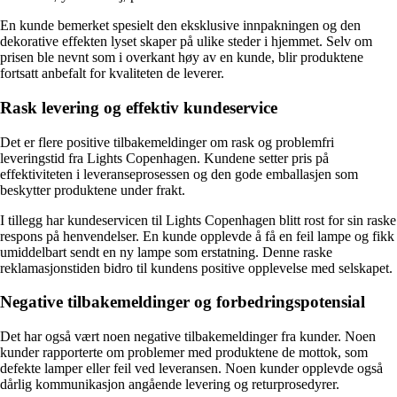
En kunde bemerket spesielt den eksklusive innpakningen og den
dekorative effekten lyset skaper på ulike steder i hjemmet. Selv om
prisen ble nevnt som i overkant høy av en kunde, blir produktene
fortsatt anbefalt for kvaliteten de leverer.
Rask levering og effektiv kundeservice
Det er flere positive tilbakemeldinger om rask og problemfri
leveringstid fra Lights Copenhagen. Kundene setter pris på
effektiviteten i leveranseprosessen og den gode emballasjen som
beskytter produktene under frakt.
I tillegg har kundeservicen til Lights Copenhagen blitt rost for sin raske
respons på henvendelser. En kunde opplevde å få en feil lampe og fikk
umiddelbart sendt en ny lampe som erstatning. Denne raske
reklamasjonstiden bidro til kundens positive opplevelse med selskapet.
Negative tilbakemeldinger og forbedringspotensial
Det har også vært noen negative tilbakemeldinger fra kunder. Noen
kunder rapporterte om problemer med produktene de mottok, som
defekte lamper eller feil ved leveransen. Noen kunder opplevde også
dårlig kommunikasjon angående levering og returprosedyrer.