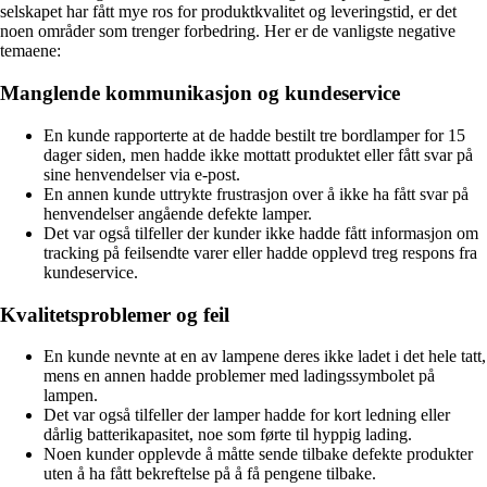
selskapet har fått mye ros for produktkvalitet og leveringstid, er det
noen områder som trenger forbedring. Her er de vanligste negative
temaene:
Manglende kommunikasjon og kundeservice
En kunde rapporterte at de hadde bestilt tre bordlamper for 15
dager siden, men hadde ikke mottatt produktet eller fått svar på
sine henvendelser via e-post.
En annen kunde uttrykte frustrasjon over å ikke ha fått svar på
henvendelser angående defekte lamper.
Det var også tilfeller der kunder ikke hadde fått informasjon om
tracking på feilsendte varer eller hadde opplevd treg respons fra
kundeservice.
Kvalitetsproblemer og feil
En kunde nevnte at en av lampene deres ikke ladet i det hele tatt,
mens en annen hadde problemer med ladingssymbolet på
lampen.
Det var også tilfeller der lamper hadde for kort ledning eller
dårlig batterikapasitet, noe som førte til hyppig lading.
Noen kunder opplevde å måtte sende tilbake defekte produkter
uten å ha fått bekreftelse på å få pengene tilbake.