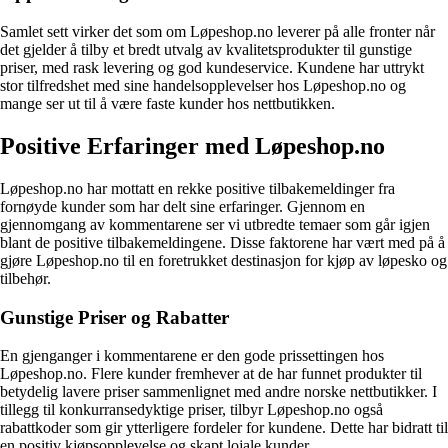
Samlet sett virker det som om Løpeshop.no leverer på alle fronter når
det gjelder å tilby et bredt utvalg av kvalitetsprodukter til gunstige
priser, med rask levering og god kundeservice. Kundene har uttrykt
stor tilfredshet med sine handelsopplevelser hos Løpeshop.no og
mange ser ut til å være faste kunder hos nettbutikken.
Positive Erfaringer med Løpeshop.no
Løpeshop.no har mottatt en rekke positive tilbakemeldinger fra
fornøyde kunder som har delt sine erfaringer. Gjennom en
gjennomgang av kommentarene ser vi utbredte temaer som går igjen
blant de positive tilbakemeldingene. Disse faktorene har vært med på å
gjøre Løpeshop.no til en foretrukket destinasjon for kjøp av løpesko og
tilbehør.
Gunstige Priser og Rabatter
En gjenganger i kommentarene er den gode prissettingen hos
Løpeshop.no. Flere kunder fremhever at de har funnet produkter til
betydelig lavere priser sammenlignet med andre norske nettbutikker. I
tillegg til konkurransedyktige priser, tilbyr Løpeshop.no også
rabattkoder som gir ytterligere fordeler for kundene. Dette har bidratt til
en positiv kjøpsopplevelse og skapt lojale kunder.