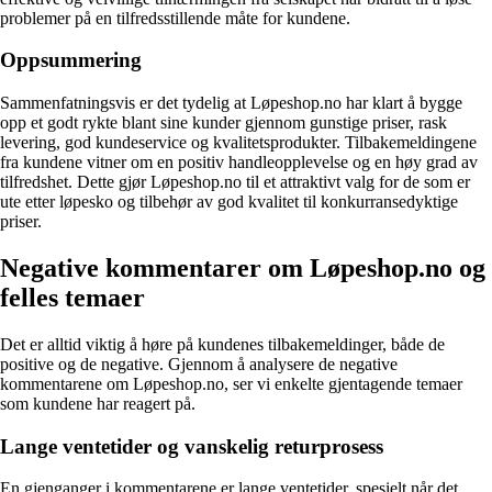
problemer på en tilfredsstillende måte for kundene.
Oppsummering
Sammenfatningsvis er det tydelig at Løpeshop.no har klart å bygge
opp et godt rykte blant sine kunder gjennom gunstige priser, rask
levering, god kundeservice og kvalitetsprodukter. Tilbakemeldingene
fra kundene vitner om en positiv handleopplevelse og en høy grad av
tilfredshet. Dette gjør Løpeshop.no til et attraktivt valg for de som er
ute etter løpesko og tilbehør av god kvalitet til konkurransedyktige
priser.
Negative kommentarer om Løpeshop.no og
felles temaer
Det er alltid viktig å høre på kundenes tilbakemeldinger, både de
positive og de negative. Gjennom å analysere de negative
kommentarene om Løpeshop.no, ser vi enkelte gjentagende temaer
som kundene har reagert på.
Lange ventetider og vanskelig returprosess
En gjenganger i kommentarene er lange ventetider, spesielt når det