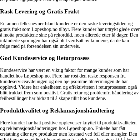
Rask Levering og Gratis Frakt
En annen fellesnevner blant kundene er den raske leveringstiden og
gratis frakt som Løpeshop.no tilbyr. Flere kunder har uttrykt glede over
å motta produktene sine på rekordtid, noen allerede etter få dager. Den
inkluderte sporingen har også blitt verdsatt av kundene, da de kan
følge med på forsendelsen sin underveis.
God Kundeservice og Returprosess
Kundeservice har vært en viktig faktor for mange kunder som har
handlet hos Løpeshop.no. Flere har rost den raske responsen fra
kundeserviceavdelingen og den hjelpsomme tilnærmingen de har
opplevd. Videre har enkelheten og effektiviteten i returprosessen også
blitt trukket frem som positivt. Gratis retur og problemfri håndtering av
feilbestillinger har bidratt til å skape tillit hos kundene.
Produktkvalitet og Reklamasjonshåndtering
Flere kunder har hatt positive opplevelser knyttet til produktkvaliteten
og reklamasjonshåndteringen hos Løpeshop.no. Enkelte har fått
erstatning eller nye produkter uten kostnad ved feil eller mangler. Den
effektive og velvillige tilnærmingen fra selskapet har bidratt til å løse