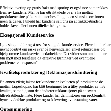
Effektiv levering og gratis frakt med sporing er også noe som trekkes
frem av kundene. Mange har uttrykt glede over å ha mottatt
produktene sine på kort tid etter bestilling, noen så raskt som innen
noen få dager. I tillegg har kundene satt pris på at fraktkostnadene
holdes lave, eller i noen tilfeller helt gratis.
Eksepsjonell Kundeservice
Løpeshop.no blir også rost for sin gode kundeservice. Flere kunder har
nevnt positivt om raske svar på henvendelser, enkel returprosess og
hjelpsomme kundeservicemedarbeidere. Det virker som om kundene
blir møtt med forståelse og effektive løsninger ved eventuelle
problemer eller spørsmål.
Kvalitetsprodukter og Reklamasjonshåndtering
En annen viktig faktor for kundene er kvaliteten på produktene de
mottar. Løpeshop.no har blitt berømmet for å tilby produkter av høy
kvalitet, samtidig som de håndterer reklamasjoner på en svært
tilfredsstillende måte. Flere kunder har delt historier om problemfritt
bytte av defekte produkter og rask levering av erstatningsvarer.
Oppsummering