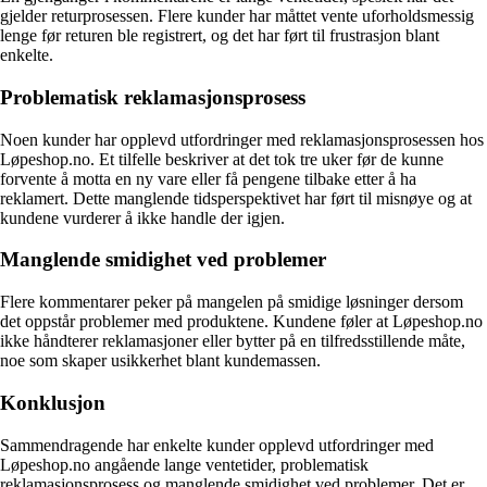
gjelder returprosessen. Flere kunder har måttet vente uforholdsmessig
lenge før returen ble registrert, og det har ført til frustrasjon blant
enkelte.
Problematisk reklamasjonsprosess
Noen kunder har opplevd utfordringer med reklamasjonsprosessen hos
Løpeshop.no. Et tilfelle beskriver at det tok tre uker før de kunne
forvente å motta en ny vare eller få pengene tilbake etter å ha
reklamert. Dette manglende tidsperspektivet har ført til misnøye og at
kundene vurderer å ikke handle der igjen.
Manglende smidighet ved problemer
Flere kommentarer peker på mangelen på smidige løsninger dersom
det oppstår problemer med produktene. Kundene føler at Løpeshop.no
ikke håndterer reklamasjoner eller bytter på en tilfredsstillende måte,
noe som skaper usikkerhet blant kundemassen.
Konklusjon
Sammendragende har enkelte kunder opplevd utfordringer med
Løpeshop.no angående lange ventetider, problematisk
reklamasjonsprosess og manglende smidighet ved problemer. Det er