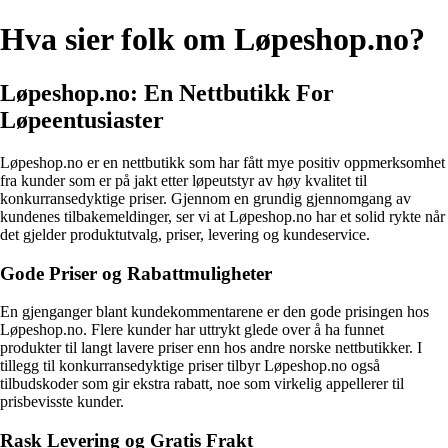
Hva sier folk om Løpeshop.no?
Løpeshop.no: En Nettbutikk For
Løpeentusiaster
Løpeshop.no er en nettbutikk som har fått mye positiv oppmerksomhet
fra kunder som er på jakt etter løpeutstyr av høy kvalitet til
konkurransedyktige priser. Gjennom en grundig gjennomgang av
kundenes tilbakemeldinger, ser vi at Løpeshop.no har et solid rykte når
det gjelder produktutvalg, priser, levering og kundeservice.
Gode Priser og Rabattmuligheter
En gjenganger blant kundekommentarene er den gode prisingen hos
Løpeshop.no. Flere kunder har uttrykt glede over å ha funnet
produkter til langt lavere priser enn hos andre norske nettbutikker. I
tillegg til konkurransedyktige priser tilbyr Løpeshop.no også
tilbudskoder som gir ekstra rabatt, noe som virkelig appellerer til
prisbevisste kunder.
Rask Levering og Gratis Frakt