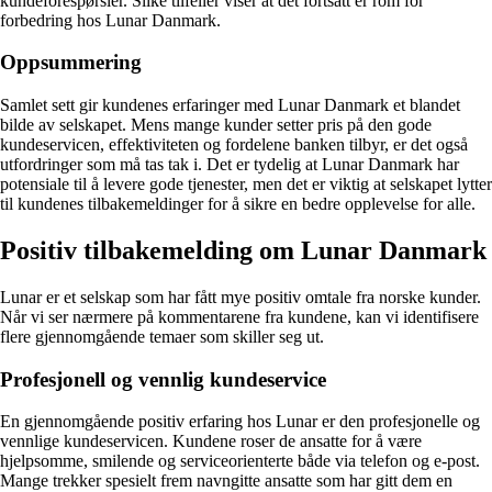
kundeforespørsler. Slike tilfeller viser at det fortsatt er rom for
forbedring hos Lunar Danmark.
Oppsummering
Samlet sett gir kundenes erfaringer med Lunar Danmark et blandet
bilde av selskapet. Mens mange kunder setter pris på den gode
kundeservicen, effektiviteten og fordelene banken tilbyr, er det også
utfordringer som må tas tak i. Det er tydelig at Lunar Danmark har
potensiale til å levere gode tjenester, men det er viktig at selskapet lytter
til kundenes tilbakemeldinger for å sikre en bedre opplevelse for alle.
Positiv tilbakemelding om Lunar Danmark
Lunar er et selskap som har fått mye positiv omtale fra norske kunder.
Når vi ser nærmere på kommentarene fra kundene, kan vi identifisere
flere gjennomgående temaer som skiller seg ut.
Profesjonell og vennlig kundeservice
En gjennomgående positiv erfaring hos Lunar er den profesjonelle og
vennlige kundeservicen. Kundene roser de ansatte for å være
hjelpsomme, smilende og serviceorienterte både via telefon og e-post.
Mange trekker spesielt frem navngitte ansatte som har gitt dem en