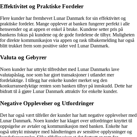
Effektivitet og Praktiske Fordeler
Flere kunder har fremhevet Lunar Danmark for sin effektivitet og
praktiske fordeler. Mange opplever at banken fungerer perfekt i alle
henseender og at appen er enkel å bruke. Kundene setter pris på
bankens fokus på kundene og de gode fordelene de tilbyr. Muligheten
for direkte kommunikasjon via appen og rask tilbakemelding har også
blitt trukket frem som positive sider ved Lunar Danmark.
Valuta og Gebyrer
Noen kunder har uttrykt tilfredshet med Lunar Danmarks lave
valutapåslag, noe som har gjort transaksjoner i utlandet mer
fordelaktige. I tillegg har enkelte kunder merket seg den
konkurransedyktige renten som banken tilbyr på innskudd. Dette har
bidratt til å gjøre Lunar Danmark attraktiv for enkelte kunder.
Negative Opplevelser og Utfordringer
Det har også vært tilfeller der kunder har hatt negative opplevelser med
Lunar Danmark. Noen kunder har klaget over utfordringer knyttet til
oppsigelse av avtaler og kommunikasjon med banken. Enkelte har
også uttrykt misnøye med håndteringen av sensitive opplysninger og