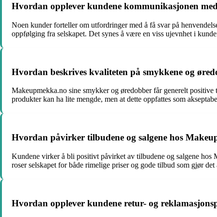
Hvordan opplever kundene kommunikasjonen med M
Noen kunder forteller om utfordringer med å få svar på henvendels
oppfølging fra selskapet. Det synes å være en viss ujevnhet i k
Hvordan beskrives kvaliteten på smykkene og ør
Makeupmekka.no sine smykker og øredobber får generelt positive ti
produkter kan ha lite mengde, men at dette oppfattes som akseptabel
Hvordan påvirker tilbudene og salgene hos Makeu
Kundene virker å bli positivt påvirket av tilbudene og salgene hos
roser selskapet for både rimelige priser og gode tilbud som gjør det a
Hvordan opplever kundene retur- og reklamasjon