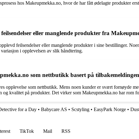
nsprosess hos Makeupmekka.no, hvor de har fått ødelagte produkter erstat
 feilsendelser eller manglende produkter fra Makeup
evd feilsendelser eller manglende produkter i sine bestillinger. Noen k
variasjon i opplevelsen av slik håndtering.
pmekka.no som nettbutikk basert på tilbakemeldinge
s opplevelse som nettbutikk. Mens noen kunder er svært fornøyde med 
n og kvalitet på produkter. Det virker som Makeupmekka.no har rom for
Detective for a Day
•
Babycare AS
•
Scstyling
•
EasyPark Norge
•
Dus
terest
TikTok
Mail
RSS