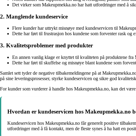
Det virker som Makeupmekka.no har hatt utfordringer med å sikr
2. Manglende kundeservice
Flere kunder har uttrykt misnøye med kundeservicen til Makeupm
Dette har ført til frustrasjon hos kundene som forventer rask og 
3. Kvalitetsproblemer med produkter
En annen vanlig klage er knyttet til kvaliteten på produktene fra
Dette har ført til skuffelse og misnøye blant kundene som forvente
Samlet sett tyder de negative tilbakemeldingene på at Makeupmekka.no h
på sine leveringsprosesser, styrke kundeservicen og sikre god kvalitetsk
For kunder som vurderer å handle hos Makeupmekka.no, kan det være lurt
Hvordan er kundeservicen hos Makeupmekka.no bas
Kundeservicen hos Makeupmekka.no får generelt positive tilbakem
utfordringer med å få kontakt, men de fleste synes å ha hatt en po