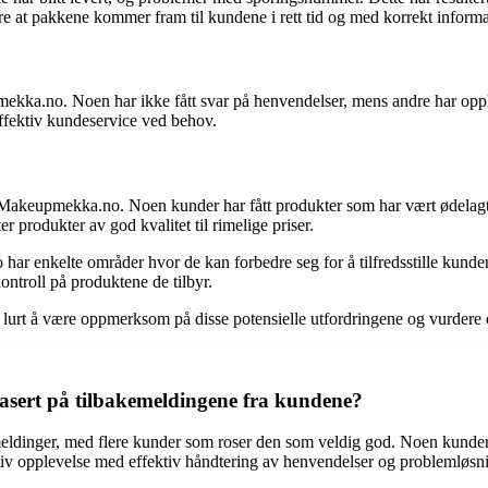
e at pakkene kommer fram til kundene i rett tid og med korrekt inform
ekka.no. Noen har ikke fått svar på henvendelser, mens andre har opp
effektiv kundeservice ved behov.
 Makeupmekka.no. Noen kunder har fått produkter som har vært ødelagte, h
r produkter av god kvalitet til rimelige priser.
ar enkelte områder hvor de kan forbedre seg for å tilfredsstille kunde
ontroll på produktene de tilbyr.
 å være oppmerksom på disse potensielle utfordringene og vurdere om de
ert på tilbakemeldingene fra kundene?
eldinger, med flere kunder som roser den som veldig god. Noen kunde
sitiv opplevelse med effektiv håndtering av henvendelser og problemløsn