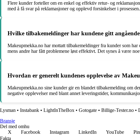
Flere kunder forteller om en enkel og effektiv retur- og reklamasjo
med å få svar på reklamasjoner og opplevd forsinkelser i prosessen.
Hvilke tilbakemeldinger har kundene gitt angående
Makeupmekka.no har mottatt tilbakemeldinger fra kunder som har oppl
mens andre har fått problemene løst effektivt. Det synes å være noe 
Hvordan er generelt kundenes opplevelse av Makeu
Makeupmekka.no sine kunder gir en blandet tilbakemelding om dere
negative opplevelser med blant annet leveringstider, kommunikasjo
Lysman
•
Instabank
•
LightInTheBox
•
Gotogate
•
Billige-Tester.no
•
Bransje
Del med omhu
X
Facebook
Instagram
LinkedIn
YouTube
Pin
Fakta