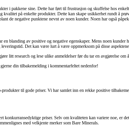
r i pakkene sine. Dette har ført til frustrasjon og skuffelse hos enkelt
lig kvalitet på enkelte produkter. Dette kan skape usikkerhet rundt å 
blant de negative punktene nevnt av noen kunder. Noen har også påpek
r en blanding av positive og negative egenskaper. Mens noen kunder h
ang leveringstid. Det kan være lurt å være oppmerksom på disse aspekt
å gjøre litt research og lese ulike anmeldelser før du tar en avgjørelse
jerne din tilbakemelding i kommentarfeltet nedenfor!
odukter til gode priser. Vi har samlet inn en rekke positive tilbakemel
 konkurransedyktige priser. Selv om kvaliteten kan variere noe, er det 
sammenlignes med velkjente merker som Bare Minerals.