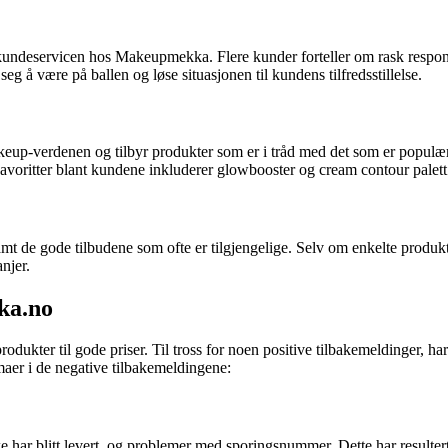
undeservicen hos Makeupmekka. Flere kunder forteller om rask respons 
g å være på ballen og løse situasjonen til kundens tilfredsstillelse.
up-verdenen og tilbyr produkter som er i tråd med det som er populært.
 Favoritter blant kundene inkluderer glowbooster og cream contour palett
 de gode tilbudene som ofte er tilgjengelige. Selv om enkelte produkte
njer.
ka.no
dukter til gode priser. Til tross for noen positive tilbakemeldinger, ha
aer i de negative tilbakemeldingene:
e har blitt levert, og problemer med sporingsnummer. Dette har resulter