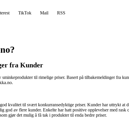
terest
TikTok
Mail
RSS
.no?
ger fra Kunder
minkeprodukter til rimelige priser. Basert på tilbakemeldinger fra kund
kka.no.
 kvalitet til svært konkurransedyktige priser. Kunder har uttrykt at de
god av flere kunder. Enkelte har hatt positive opplevelser med rask o
om gjør det mulig å få tak i produkter til enda bedre priser.