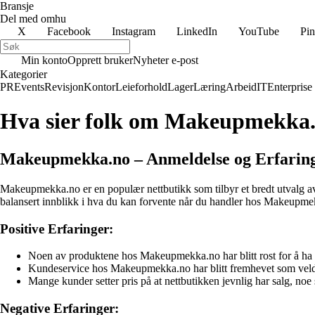
Bransje
Del med omhu
X
Facebook
Instagram
LinkedIn
YouTube
Pin
Min konto
Opprett bruker
Nyheter e-post
Kategorier
PR
Events
Revisjon
Kontor
Leieforhold
Lager
Læring
Arbeid
IT
Enterprise
Hva sier folk om Makeupmekka
Makeupmekka.no – Anmeldelse og Erfarin
Makeupmekka.no er en populær nettbutikk som tilbyr et bredt utvalg av s
balansert innblikk i hva du kan forvente når du handler hos Makeupme
Positive Erfaringer:
Noen av produktene hos Makeupmekka.no har blitt rost for å ha god
Kundeservice hos Makeupmekka.no har blitt fremhevet som veldig 
Mange kunder setter pris på at nettbutikken jevnlig har salg, noe s
Negative Erfaringer: