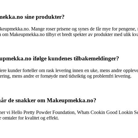
mekka.no sine produkter?
keupmekka.no. Mange roser prisene og synes de får mye for pengene, men
m om Makeupmekka.no tilbyr et bredt spekter av produkter med ulik kval
keupmekka.no ifølge kundenes tilbakemeldinger?
re kunder forteller om rask levering innen en uke, mens andre opplev
ing, mens andre er fornøyde med tidsriktig og problemfri levering.
e når de snakker om Makeupmekka.no?
nner vi Hello Pretty Powder Foundation, Whats Cookin Good Lookin Se
 omtaler for kvalitet og effekt.