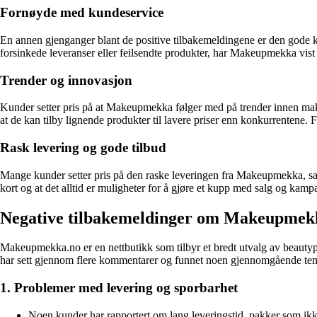
Fornøyde med kundeservice
En annen gjenganger blant de positive tilbakemeldingene er den gode k
forsinkede leveranser eller feilsendte produkter, har Makeupmekka vist se
Trender og innovasjon
Kunder setter pris på at Makeupmekka følger med på trender innen make
at de kan tilby lignende produkter til lavere priser enn konkurrentene.
Rask levering og gode tilbud
Mange kunder setter pris på den raske leveringen fra Makeupmekka, samt
kort og at det alltid er muligheter for å gjøre et kupp med salg og kampa
Negative tilbakemeldinger om Makeupmek
Makeupmekka.no er en nettbutikk som tilbyr et bredt utvalg av beautypro
har sett gjennom flere kommentarer og funnet noen gjennomgående tem
1. Problemer med levering og sporbarhet
Noen kunder har rapportert om lang leveringstid, pakker som ikk