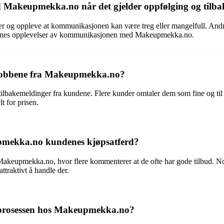
akeupmekka.no når det gjelder oppfølging og tilba
er og oppleve at kommunikasjonen kan være treg eller mangelfull. Andr
undenes opplevelser av kommunikasjonen med Makeupmekka.no.
edobbene fra Makeupmekka.no?
lbakemeldinger fra kundene. Flere kunder omtaler dem som fine og til 
t for prisen.
pmekka.no kundenes kjøpsatferd?
 Makeupmekka.no, hvor flere kommenterer at de ofte har gode tilbud. No
ttraktivt å handle der.
sprosessen hos Makeupmekka.no?