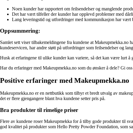
Noen kunder har rapportert om feilsendelser og manglende produkte
Det har vært tilfeller der kunder har opplevd problemer med dår
Lang leveringstid og utfordringer med kommunikasjon har vært 
Oppsummering:
Samlet sett viser tilbakemeldingene fra kundene at Makeupmekka.no ha
kundeservicen, har andre støtt på utfordringer som feilsendelser og l
Husk at erfaringene til ulike kunder kan variere, så det kan være lurt 
Har du erfaringer med Makeupmekka.no som du ønsker å dele? Gi oss g
Positive erfaringer med Makeupmekka.no
Makeupmekka.no er en nettbutikk som tilbyr et bredt utvalg av makeup-pr
det er flere gjengangere blant hva kundene setter pris på.
Bra produkter til rimelige priser
Flere av kundene roser Makeupmekka for å tilby gode produkter til svært
god kvalitet på produkter som Hello Pretty Powder Foundation, som 