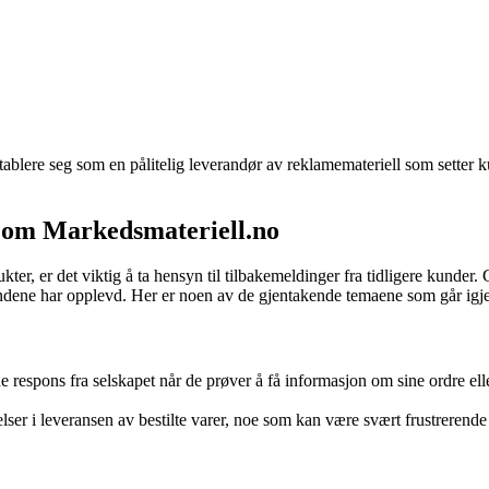
etablere seg som en pålitelig leverandør av reklamemateriell som setter 
r om Markedsmateriell.no
er, er det viktig å ta hensyn til tilbakemeldinger fra tidligere kunde
ndene har opplevd. Her er noen av de gjentakende temaene som går igje
 respons fra selskapet når de prøver å få informasjon om sine ordre e
ser i leveransen av bestilte varer, noe som kan være svært frustrerende