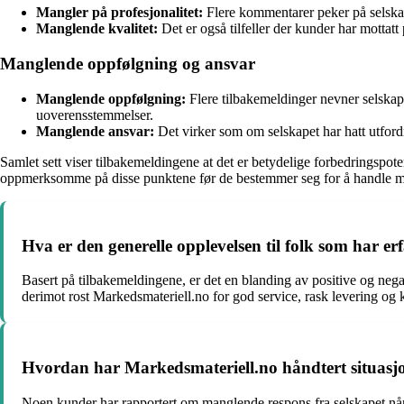
Mangler på profesjonalitet:
Flere kommentarer peker på selskap
Manglende kvalitet:
Det er også tilfeller der kunder har mottatt
Manglende oppfølgning og ansvar
Manglende oppfølgning:
Flere tilbakemeldinger nevner selskape
uoverensstemmelser.
Manglende ansvar:
Det virker som om selskapet har hatt utford
Samlet sett viser tilbakemeldingene at det er betydelige forbedringspot
oppmerksomme på disse punktene før de bestemmer seg for å handle m
Hva er den generelle opplevelsen til folk som har 
Basert på tilbakemeldingene, er det en blanding av positive og nega
derimot rost Markedsmateriell.no for god service, rask levering og k
Hvordan har Markedsmateriell.no håndtert situasjoner
Noen kunder har rapportert om manglende respons fra selskapet når d