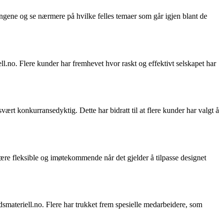
dingene og se nærmere på hvilke felles temaer som går igjen blant de
no. Flere kunder har fremhevet hvor raskt og effektivt selskapet har
ært konkurransedyktig. Dette har bidratt til at flere kunder har valgt å
være fleksible og imøtekommende når det gjelder å tilpasse designet
materiell.no. Flere har trukket frem spesielle medarbeidere, som