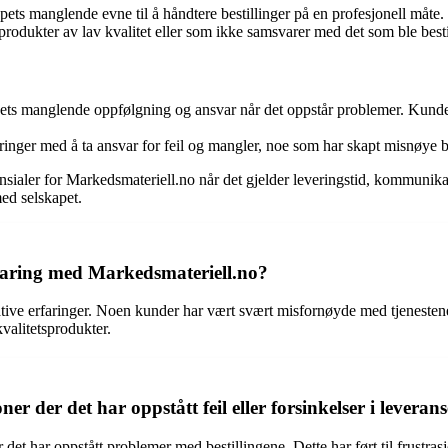
ets manglende evne til å håndtere bestillinger på en profesjonell måte.
 produkter av lav kvalitet eller som ikke samsvarer med det som ble best
ts manglende oppfølgning og ansvar når det oppstår problemer. Kundene h
ringer med å ta ansvar for feil og mangler, noe som har skapt misnøye 
ensialer for Markedsmateriell.no når det gjelder leveringstid, kommunik
ed selskapet.
erfaring med Markedsmateriell.no?
tive erfaringer. Noen kunder har vært svært misfornøyde med tjenestene 
valitetsprodukter.
 der det har oppstått feil eller forsinkelser i leveran
et har oppstått problemer med bestillingene. Dette har ført til frustras