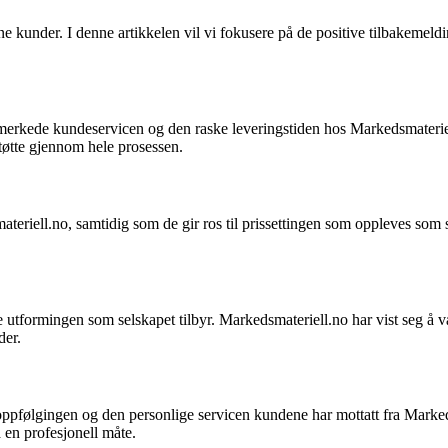
ine kunder. I denne artikkelen vil vi fokusere på de positive tilbakemel
erkede kundeservicen og den raske leveringstiden hos Markedsmateriell.
støtte gjennom hele prosessen.
eriell.no, samtidig som de gir ros til prissettingen som oppleves som sv
e utformingen som selskapet tilbyr. Markedsmateriell.no har vist seg å 
der.
ppfølgingen og den personlige servicen kundene har mottatt fra Markeds
 en profesjonell måte.