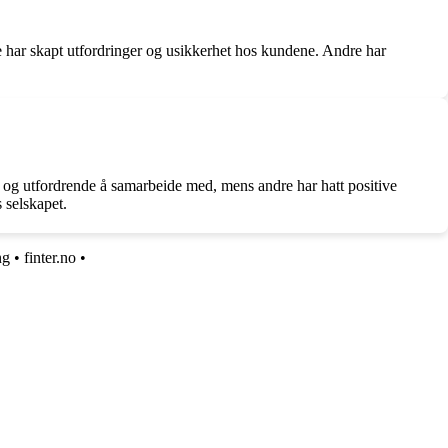
te har skapt utfordringer og usikkerhet hos kundene. Andre har
t og utfordrende å samarbeide med, mens andre har hatt positive
 selskapet.
ng
•
finter.no
•