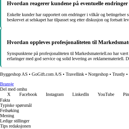
Hvordan reagerer kundene på eventuelle endringer i 
Enkelte kunder har rapportert om endringer i vilkår og betingelser 
beskrevet at selskapet har tilpasset seg etter diskusjon og fortsatt l
Hvordan oppleves profesjonaliteten til Markedsmat
Synspunktene på profesjonaliteten til Markedsmateriell.no har vært
erfaringer med god service og solid levering av reklamemateriell. Det
Byggeshop AS
•
GoGift.com A/S
•
Travellink
•
Norgeshop
•
Trustly
•
Bransje
Del med omhu
X
Facebook
Instagram
LinkedIn
YouTube
Pin
Fakta
Typiske spørsmål
Feilsøking
Mening
Ledige stillinger
Tips redaksjonen