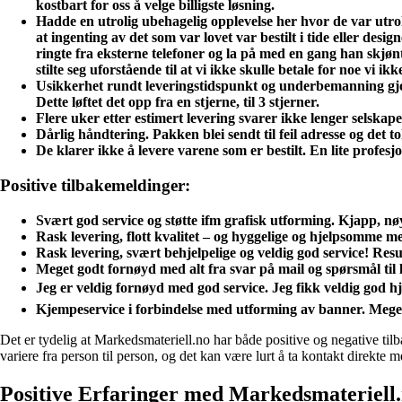
kostbart for oss å velge billigste løsning.
Hadde en utrolig ubehagelig opplevelse her hvor de var utrol
at ingenting av det som var lovet var bestilt i tide eller d
ringte fra eksterne telefoner og la på med en gang han skjøn
stilte seg uforstående til at vi ikke skulle betale for noe vi ikk
Usikkerhet rundt leveringstidspunkt og underbemanning gjorde
Dette løftet det opp fra en stjerne, til 3 stjerner.
Flere uker etter estimert levering svarer ikke lenger selska
Dårlig håndtering. Pakken blei sendt til feil adresse og det 
De klarer ikke å levere varene som er bestilt. En lite profesjo
Positive tilbakemeldinger:
Svært god service og støtte ifm grafisk utforming. Kjapp, nø
Rask levering, flott kvalitet – og hyggelige og hjelpsomme m
Rask levering, svært behjelpelige og veldig god service! Resu
Meget godt fornøyd med alt fra svar på mail og spørsmål til 
Jeg er veldig fornøyd med god service. Jeg fikk veldig god 
Kjempeservice i forbindelse med utforming av banner. Meget h
Det er tydelig at Markedsmateriell.no har både positive og negative ti
variere fra person til person, og det kan være lurt å ta kontakt direkte 
Positive Erfaringer med Markedsmateriell