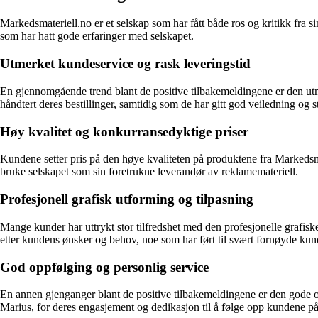
Markedsmateriell.no er et selskap som har fått både ros og kritikk fra s
som har hatt gode erfaringer med selskapet.
Utmerket kundeservice og rask leveringstid
En gjennomgående trend blant de positive tilbakemeldingene er den utm
håndtert deres bestillinger, samtidig som de har gitt god veiledning og 
Høy kvalitet og konkurransedyktige priser
Kundene setter pris på den høye kvaliteten på produktene fra Markedsmat
bruke selskapet som sin foretrukne leverandør av reklamemateriell.
Profesjonell grafisk utforming og tilpasning
Mange kunder har uttrykt stor tilfredshet med den profesjonelle grafisk
etter kundens ønsker og behov, noe som har ført til svært fornøyde kun
God oppfølging og personlig service
En annen gjenganger blant de positive tilbakemeldingene er den gode o
Marius, for deres engasjement og dedikasjon til å følge opp kundene på