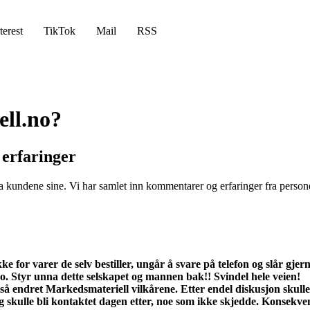
terest
TikTok
Mail
RSS
ell.no?
 erfaringer
ra kundene sine. Vi har samlet inn kommentarer og erfaringer fra persone
kke for varer de selv bestiller, ungår å svare på telefon og slår gj
o. Styr unna dette selskapet og mannen bak!! Svindel hele veien!
r, så endret Markedsmateriell vilkårene. Etter endel diskusjon skull
g jeg skulle bli kontaktet dagen etter, noe som ikke skjedde. Konsek