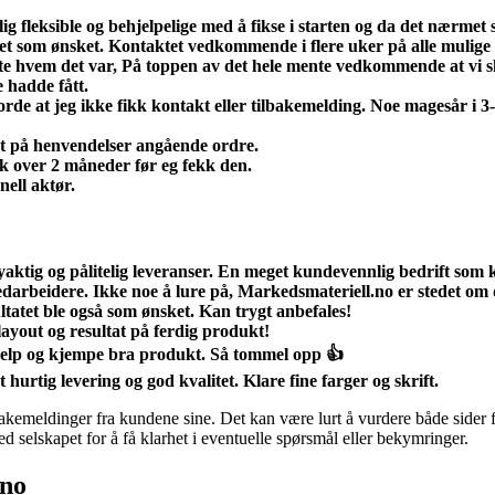
ig fleksible og behjelpelige med å fikse i starten og da det nærme
esignet som ønsket. Kontaktet vedkommende i flere uker på alle mul
te hvem det var, På toppen av det hele mente vedkommende at vi skul
e hadde fått.
 at jeg ikke fikk kontakt eller tilbakemelding. Noe magesår i 3-4 d
pet på henvendelser angående ordre.
tok over 2 måneder før eg fekk den.
nell aktør.
yaktig og pålitelig leveranser. En meget kundevennlig bedrift som 
edarbeidere. Ikke noe å lure på, Markedsmateriell.no er stedet om 
ltatet ble også som ønsket. Kan trygt anbefales!
layout og resultat på ferdig produkt!
hjelp og kjempe bra produkt. Så tommel opp 👍
urtig levering og god kvalitet. Klare fine farger og skrift.
lbakemeldinger fra kundene sine. Det kan være lurt å vurdere både side
med selskapet for å få klarhet i eventuelle spørsmål eller bekymringer.
.no