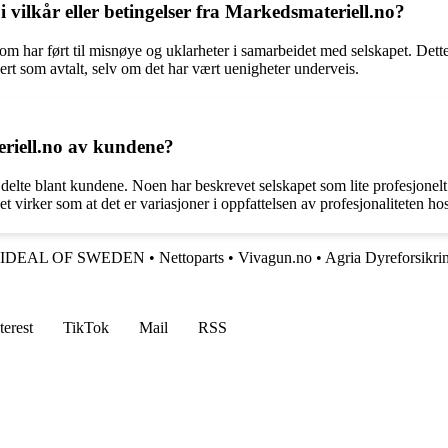
vilkår eller betingelser fra Markedsmateriell.no?
som har ført til misnøye og uklarheter i samarbeidet med selskapet. Det
evert som avtalt, selv om det har vært uenigheter underveis.
eriell.no av kundene?
 delte blant kundene. Noen har beskrevet selskapet som lite profesjonel
 virker som at det er variasjoner i oppfattelsen av profesjonaliteten hos
IDEAL OF SWEDEN
•
Nettoparts
•
Vivagun.no
•
Agria Dyreforsikri
terest
TikTok
Mail
RSS