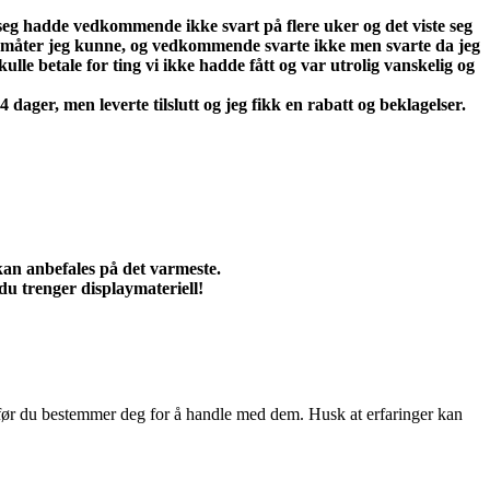
t seg hadde vedkommende ikke svart på flere uker og det viste seg
ige måter jeg kunne, og vedkommende svarte ikke men svarte da jeg
le betale for ting vi ikke hadde fått og var utrolig vanskelig og
ager, men leverte tilslutt og jeg fikk en rabatt og beklagelser.
kan anbefales på det varmeste.
du trenger displaymateriell!
r før du bestemmer deg for å handle med dem. Husk at erfaringer kan