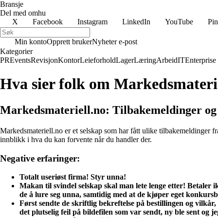
Bransje
Del med omhu
X
Facebook
Instagram
LinkedIn
YouTube
Pin
Min konto
Opprett bruker
Nyheter e-post
Kategorier
PR
Events
Revisjon
Kontor
Leieforhold
Lager
Læring
Arbeid
IT
Enterprise
Hva sier folk om Markedsmateri
Markedsmateriell.no: Tilbakemeldinger og
Markedsmateriell.no er et selskap som har fått ulike tilbakemeldinger f
innblikk i hva du kan forvente når du handler der.
Negative erfaringer:
Totalt useriøst firma! Styr unna!
Makan til svindel selskap skal man lete lenge etter! Betaler i
de å lure seg unna, samtidig med at de kjøper eget konkursb
Først sendte de skriftlig bekreftelse på bestillingen og vilkå
det plutselig feil på bildefilen som var sendt, ny ble sent o