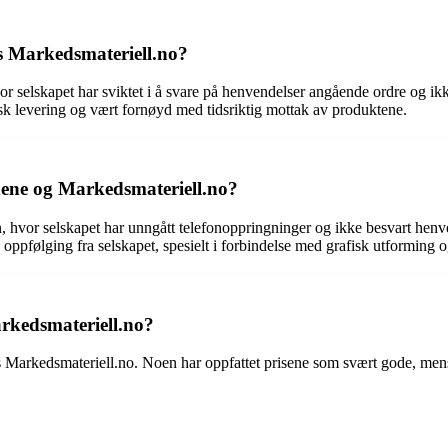
s Markedsmateriell.no?
r selskapet har sviktet i å svare på henvendelser angående ordre og ikke
sk levering og vært fornøyd med tidsriktig mottak av produktene.
ne og Markedsmateriell.no?
or selskapet har unngått telefonoppringninger og ikke besvart henvendel
pfølging fra selskapet, spesielt i forbindelse med grafisk utforming
rkedsmateriell.no?
Markedsmateriell.no. Noen har oppfattet prisene som svært gode, mens an