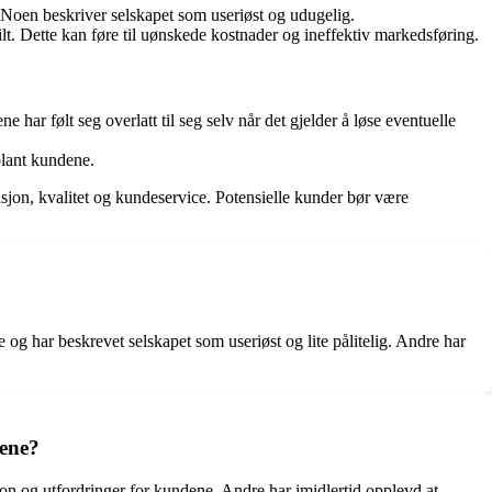
 Noen beskriver selskapet som useriøst og udugelig.
ilt. Dette kan føre til uønskede kostnader og ineffektiv markedsføring.
ar følt seg overlatt til seg selv når det gjelder å løse eventuelle
blant kundene.
asjon, kvalitet og kundeservice. Potensielle kunder bør være
og har beskrevet selskapet som useriøst og lite pålitelig. Andre har
sene?
jon og utfordringer for kundene. Andre har imidlertid opplevd at