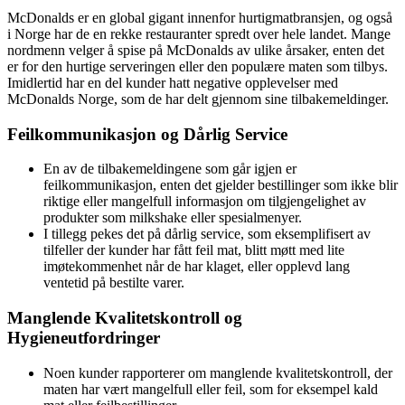
McDonalds er en global gigant innenfor hurtigmatbransjen, og også
i Norge har de en rekke restauranter spredt over hele landet. Mange
nordmenn velger å spise på McDonalds av ulike årsaker, enten det
er for den hurtige serveringen eller den populære maten som tilbys.
Imidlertid har en del kunder hatt negative opplevelser med
McDonalds Norge, som de har delt gjennom sine tilbakemeldinger.
Feilkommunikasjon og Dårlig Service
En av de tilbakemeldingene som går igjen er
feilkommunikasjon, enten det gjelder bestillinger som ikke blir
riktige eller mangelfull informasjon om tilgjengelighet av
produkter som milkshake eller spesialmenyer.
I tillegg pekes det på dårlig service, som eksemplifisert av
tilfeller der kunder har fått feil mat, blitt møtt med lite
imøtekommenhet når de har klaget, eller opplevd lang
ventetid på bestilte varer.
Manglende Kvalitetskontroll og
Hygieneutfordringer
Noen kunder rapporterer om manglende kvalitetskontroll, der
maten har vært mangelfull eller feil, som for eksempel kald