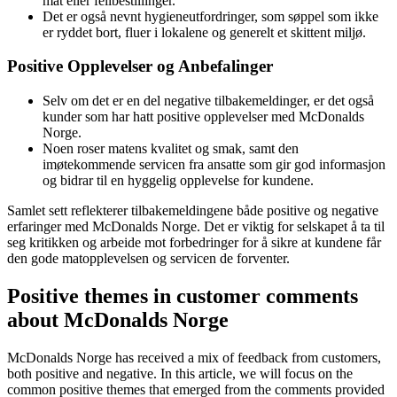
mat eller feilbestillinger.
Det er også nevnt hygieneutfordringer, som søppel som ikke
er ryddet bort, fluer i lokalene og generelt et skittent miljø.
Positive Opplevelser og Anbefalinger
Selv om det er en del negative tilbakemeldinger, er det også
kunder som har hatt positive opplevelser med McDonalds
Norge.
Noen roser matens kvalitet og smak, samt den
imøtekommende servicen fra ansatte som gir god informasjon
og bidrar til en hyggelig opplevelse for kundene.
Samlet sett reflekterer tilbakemeldingene både positive og negative
erfaringer med McDonalds Norge. Det er viktig for selskapet å ta til
seg kritikken og arbeide mot forbedringer for å sikre at kundene får
den gode matopplevelsen og servicen de forventer.
Positive themes in customer comments
about McDonalds Norge
McDonalds Norge has received a mix of feedback from customers,
both positive and negative. In this article, we will focus on the
common positive themes that emerged from the comments provided