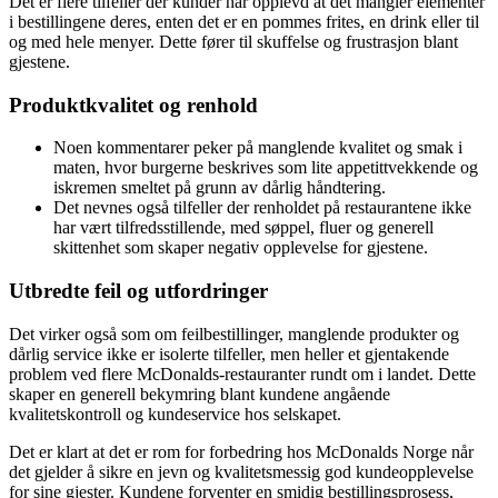
Det er flere tilfeller der kunder har opplevd at det mangler elementer
i bestillingene deres, enten det er en pommes frites, en drink eller til
og med hele menyer. Dette fører til skuffelse og frustrasjon blant
gjestene.
Produktkvalitet og renhold
Noen kommentarer peker på manglende kvalitet og smak i
maten, hvor burgerne beskrives som lite appetittvekkende og
iskremen smeltet på grunn av dårlig håndtering.
Det nevnes også tilfeller der renholdet på restaurantene ikke
har vært tilfredsstillende, med søppel, fluer og generell
skittenhet som skaper negativ opplevelse for gjestene.
Utbredte feil og utfordringer
Det virker også som om feilbestillinger, manglende produkter og
dårlig service ikke er isolerte tilfeller, men heller et gjentakende
problem ved flere McDonalds-restauranter rundt om i landet. Dette
skaper en generell bekymring blant kundene angående
kvalitetskontroll og kundeservice hos selskapet.
Det er klart at det er rom for forbedring hos McDonalds Norge når
det gjelder å sikre en jevn og kvalitetsmessig god kundeopplevelse
for sine gjester. Kundene forventer en smidig bestillingsprosess,