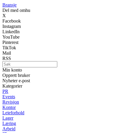
Bransje
Del med omhu
X
Facebook
Instagram
LinkedIn
YouTube
Pinterest
TikTok
Mail
RSS
Min konto
Opprett bruker
Nyheter e-post
Kategorier
PR
Events
Revisjon
Kontor
Leieforhold
Lager
Læring
Arbeid