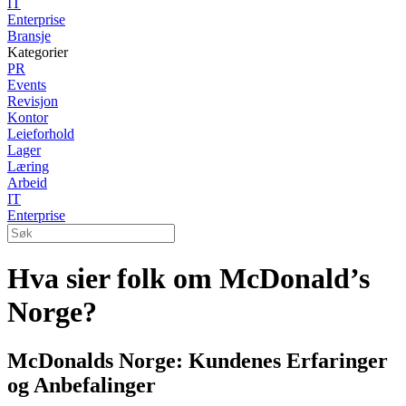
IT
Enterprise
Bransje
Kategorier
PR
Events
Revisjon
Kontor
Leieforhold
Lager
Læring
Arbeid
IT
Enterprise
Hva sier folk om McDonald’s
Norge?
McDonalds Norge: Kundenes Erfaringer
og Anbefalinger