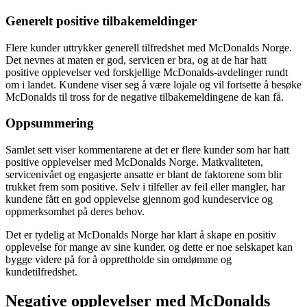
Generelt positive tilbakemeldinger
Flere kunder uttrykker generell tilfredshet med McDonalds Norge.
Det nevnes at maten er god, servicen er bra, og at de har hatt
positive opplevelser ved forskjellige McDonalds-avdelinger rundt
om i landet. Kundene viser seg å være lojale og vil fortsette å besøke
McDonalds til tross for de negative tilbakemeldingene de kan få.
Oppsummering
Samlet sett viser kommentarene at det er flere kunder som har hatt
positive opplevelser med McDonalds Norge. Matkvaliteten,
servicenivået og engasjerte ansatte er blant de faktorene som blir
trukket frem som positive. Selv i tilfeller av feil eller mangler, har
kundene fått en god opplevelse gjennom god kundeservice og
oppmerksomhet på deres behov.
Det er tydelig at McDonalds Norge har klart å skape en positiv
opplevelse for mange av sine kunder, og dette er noe selskapet kan
bygge videre på for å opprettholde sin omdømme og
kundetilfredshet.
Negative opplevelser med McDonalds