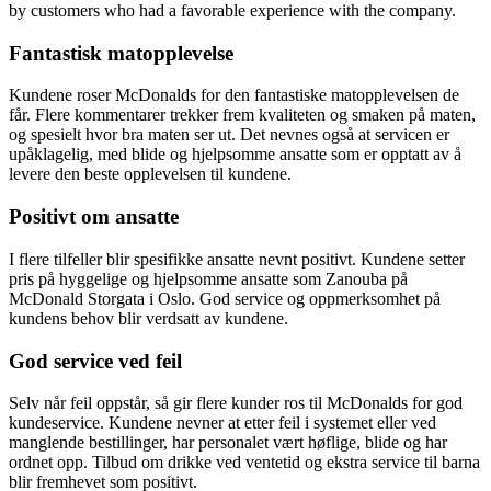
by customers who had a favorable experience with the company.
Fantastisk matopplevelse
Kundene roser McDonalds for den fantastiske matopplevelsen de
får. Flere kommentarer trekker frem kvaliteten og smaken på maten,
og spesielt hvor bra maten ser ut. Det nevnes også at servicen er
upåklagelig, med blide og hjelpsomme ansatte som er opptatt av å
levere den beste opplevelsen til kundene.
Positivt om ansatte
I flere tilfeller blir spesifikke ansatte nevnt positivt. Kundene setter
pris på hyggelige og hjelpsomme ansatte som Zanouba på
McDonald Storgata i Oslo. God service og oppmerksomhet på
kundens behov blir verdsatt av kundene.
God service ved feil
Selv når feil oppstår, så gir flere kunder ros til McDonalds for god
kundeservice. Kundene nevner at etter feil i systemet eller ved
manglende bestillinger, har personalet vært høflige, blide og har
ordnet opp. Tilbud om drikke ved ventetid og ekstra service til barna
blir fremhevet som positivt.