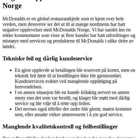
Norge
McDonalds er en global restaurantkjede som er kjent over hele
verden, men dessverre ser det ut til at mange nordmenn har hatt
negative opplevelser med McDonalds Norge. Vi har samlet inn en
rekke kommentarer som viser at flere kunder har hatt utfordringer og
misnøye med servicen og produktene til McDonalds i ulike deler av
landet.
Tekniske feil og dårlig kundeservice
En gjest opplevde at betalingen ble reservert på kortet, men en
teknisk feil førte til at bestillingen ikke ble gjennomført.
Kundeservicen sviktet ved manglende oppfølging på
henvendelsen.
I en annen situasjon ble en kunde feilaktig servert en annen
meny enn det som var bestilt, og klager ble møtt med dårlig
service og lite vilje til å rette opp feilen.
Det nevnes også tilfeller der ordre blir glemt, maten kommer
sent, eller ansatte virker uinteresserte i å yte god service.
Manglende kvalitetskontroll og feilbestillinger