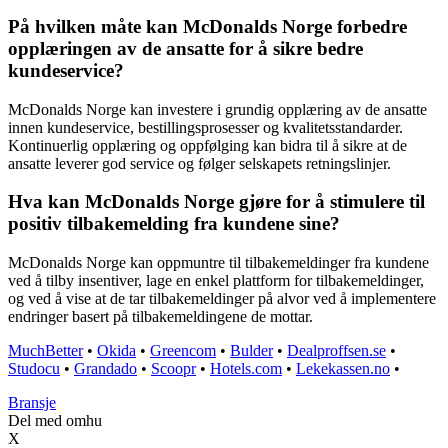
På hvilken måte kan McDonalds Norge forbedre
opplæringen av de ansatte for å sikre bedre
kundeservice?
McDonalds Norge kan investere i grundig opplæring av de ansatte
innen kundeservice, bestillingsprosesser og kvalitetsstandarder.
Kontinuerlig opplæring og oppfølging kan bidra til å sikre at de
ansatte leverer god service og følger selskapets retningslinjer.
Hva kan McDonalds Norge gjøre for å stimulere til
positiv tilbakemelding fra kundene sine?
McDonalds Norge kan oppmuntre til tilbakemeldinger fra kundene
ved å tilby insentiver, lage en enkel plattform for tilbakemeldinger,
og ved å vise at de tar tilbakemeldinger på alvor ved å implementere
endringer basert på tilbakemeldingene de mottar.
MuchBetter
•
Okida
•
Greencom
•
Bulder
•
Dealproffsen.se
•
Studocu
•
Grandado
•
Scoopr
•
Hotels.com
•
Lekekassen.no
•
Bransje
Del med omhu
X