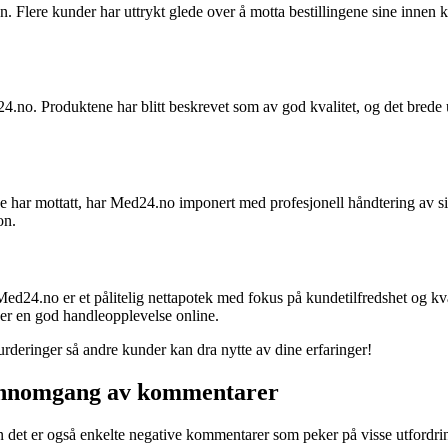
Flere kunder har uttrykt glede over å motta bestillingene sine innen kor
.no. Produktene har blitt beskrevet som av god kvalitet, og det brede u
de har mottatt, har Med24.no imponert med profesjonell håndtering av s
on.
d24.no er et pålitelig nettapotek med fokus på kundetilfredshet og kva
sker en god handleopplevelse online.
deringer så andre kunder kan dra nytte av dine erfaringer!
jennomgang av kommentarer
en det er også enkelte negative kommentarer som peker på visse utford