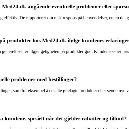
ed24.dk angående eventuelle problemer eller spørs
ektiv. De rapporterer om rask respons på henvendelser, enten det gje
 på produkter hos Med24.dk ifølge kundenes erfaringe
erelt sett er tilgjengeligheten på produkter god. Kundene setter pris p
uelle problemer med bestillinger?
inger, som for eksempel å erstatte ødelagte produkter eller sende nye v
kundene, spesielt når det gjelder rabatter og tilbud?