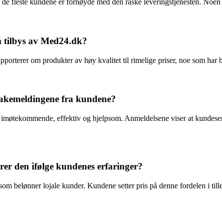
de fleste kundene er fornøyde med den raske leveringstjenesten. Noen h
 tilbys av Med24.dk?
terer om produkter av høy kvalitet til rimelige priser, noe som har bid
bakemeldingene fra kundene?
tekommende, effektiv og hjelpsom. Anmeldelsene viser at kundeservice r
r den ifølge kundenes erfaringer?
m belønner lojale kunder. Kundene setter pris på denne fordelen i tille