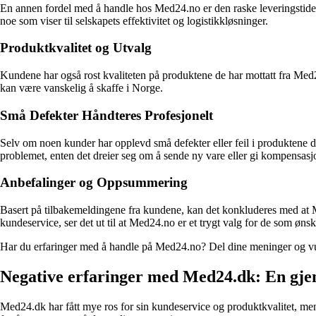
En annen fordel med å handle hos Med24.no er den raske leveringstiden. 
noe som viser til selskapets effektivitet og logistikkløsninger.
Produktkvalitet og Utvalg
Kundene har også rost kvaliteten på produktene de har mottatt fra Med24
kan være vanskelig å skaffe i Norge.
Små Defekter Håndteres Profesjonelt
Selv om noen kunder har opplevd små defekter eller feil i produktene 
problemet, enten det dreier seg om å sende ny vare eller gi kompensasj
Anbefalinger og Oppsummering
Basert på tilbakemeldingene fra kundene, kan det konkluderes med at Me
kundeservice, ser det ut til at Med24.no er et trygt valg for de som øn
Har du erfaringer med å handle på Med24.no? Del dine meninger og vur
Negative erfaringer med Med24.dk: En g
Med24.dk har fått mye ros for sin kundeservice og produktkvalitet, m