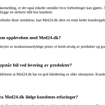
bakemelding, er det også enkelte områder hvor forbedringer kan gjøres. 
bygge en sterkere tillit hos kundene.
 å forbedre disse områdene, kan Med24.dk sikre en enda bedre kundeopp
e om opplevelsen med Med24.dk?
ryter av konkurransedyktige priser, et bredt utvalg av produkter og g
pstår feil ved levering av produkter?
eldelsene at Med24.dk har en god håndtering av slike situasjoner. Kund
 fra Med24.dk ifølge kundenes erfaringer?