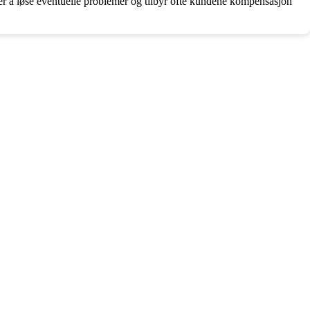
ker å løse eventuelle problemer og tilbyr ofte kundene kompensasjon