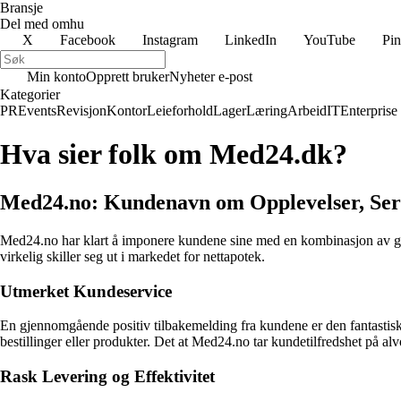
Bransje
Del med omhu
X
Facebook
Instagram
LinkedIn
YouTube
Pin
Min konto
Opprett bruker
Nyheter e-post
Kategorier
PR
Events
Revisjon
Kontor
Leieforhold
Lager
Læring
Arbeid
IT
Enterprise
Hva sier folk om Med24.dk?
Med24.no: Kundenavn om Opplevelser, Serv
Med24.no har klart å imponere kundene sine med en kombinasjon av gode
virkelig skiller seg ut i markedet for nettapotek.
Utmerket Kundeservice
En gjennomgående positiv tilbakemelding fra kundene er den fantastiske 
bestillinger eller produkter. Det at Med24.no tar kundetilfredshet på alv
Rask Levering og Effektivitet