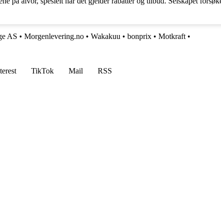
 på alvor, spesielt når det gjelder rabatter og tilbud. Selskapet forsø
ge AS
•
Morgenlevering.no
•
Wakakuu
•
bonprix
•
Motkraft
•
terest
TikTok
Mail
RSS