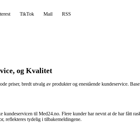
terest
TikTok
Mail
RSS
ice, og Kvalitet
 priser, bredt utvalg av produkter og enestående kundeservice. Basert
kundeservicen til Med24.no. Flere kunder har nevnt at de har fått rask o
or, reflekteres tydelig i tilbakemeldingene.