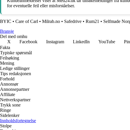
Kundeanmeldelser viser at Med24.dk tar tilbakemeldinger fra kundene
for eventuelle feil eller misforståelser.
BYIC
•
Care of Carl
•
Milrab.no
•
Safedrive
•
Rum21
•
Selfmade Nor
Bransje
Del med omhu
X
Facebook
Instagram
LinkedIn
YouTube
Pin
Fakta
Typiske spørsmål
Feilsøking
Mening
Ledige stillinger
Tips redaksjonen
Forhold
Annonsør
Annonsepartner
Affiliate
Nettverkspartner
Trykk sone
Ringe
Sidelenker
Innholdsfortegnelse
Stolpe