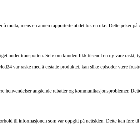
er å motta, mens en annen rapporterte at det tok en uke. Dette peker på
get under transporten. Selv om kunden fikk tilsendt en ny vare raskt, t
d24 var raske med å erstatte produktet, kan slike episoder være frust
flere henvendelser angående rabatter og kommunikasjonsproblemer. Dette
orhold til informasjonen som var oppgitt på nettsiden. Dette kan føre til