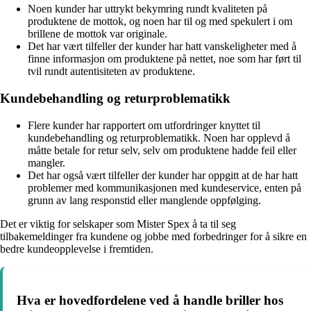
Noen kunder har uttrykt bekymring rundt kvaliteten på
produktene de mottok, og noen har til og med spekulert i om
brillene de mottok var originale.
Det har vært tilfeller der kunder har hatt vanskeligheter med å
finne informasjon om produktene på nettet, noe som har ført til
tvil rundt autentisiteten av produktene.
Kundebehandling og returproblematikk
Flere kunder har rapportert om utfordringer knyttet til
kundebehandling og returproblematikk. Noen har opplevd å
måtte betale for retur selv, selv om produktene hadde feil eller
mangler.
Det har også vært tilfeller der kunder har oppgitt at de har hatt
problemer med kommunikasjonen med kundeservice, enten på
grunn av lang responstid eller manglende oppfølging.
Det er viktig for selskaper som Mister Spex å ta til seg
tilbakemeldinger fra kundene og jobbe med forbedringer for å sikre en
bedre kundeopplevelse i fremtiden.
Hva er hovedfordelene ved å handle briller hos