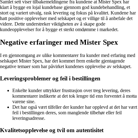
Samlet sett viser tilbakemeldingene fra kundene at Mister Spex har
klart å bygge en lojal kundebase gjennom god kundebehandling, et
stort og variert utvalg, rask levering og fokus på kvalitet. Kundene har
hatt positive opplevelser med selskapet og er villige til å anbefale det
videre. Dette understreker viktigheten av å skape gode
kundeopplevelser for å bygge et sterkt omdømme i markedet.
Negative erfaringer med Mister Spex
I en gjennomgang av ulike kommentarer fra kunder med erfaring med
selskapet Mister Spex, har det kommet frem enkelte gjentagende
negative temaer som har påvirket kundenes opplevelse av selskapet.
Leveringsproblemer og feil i bestillingen
Enkelte kunder uttrykker frustrasjon over treg levering, deres
kommentarer indikerte at det tok lengre tid enn forventet å motta
varene sine.
Det har også vært tilfeller der kunder har opplevd at det har vært
feil i bestillingen deres, som manglende tilbehør eller feil
leveringsadresse.
Kvalitetsopplevelse og tvil om autentisitet