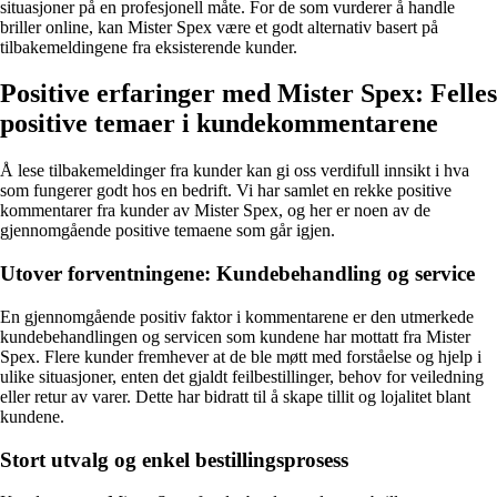
situasjoner på en profesjonell måte. For de som vurderer å handle
briller online, kan Mister Spex være et godt alternativ basert på
tilbakemeldingene fra eksisterende kunder.
Positive erfaringer med Mister Spex: Felles
positive temaer i kundekommentarene
Å lese tilbakemeldinger fra kunder kan gi oss verdifull innsikt i hva
som fungerer godt hos en bedrift. Vi har samlet en rekke positive
kommentarer fra kunder av Mister Spex, og her er noen av de
gjennomgående positive temaene som går igjen.
Utover forventningene: Kundebehandling og service
En gjennomgående positiv faktor i kommentarene er den utmerkede
kundebehandlingen og servicen som kundene har mottatt fra Mister
Spex. Flere kunder fremhever at de ble møtt med forståelse og hjelp i
ulike situasjoner, enten det gjaldt feilbestillinger, behov for veiledning
eller retur av varer. Dette har bidratt til å skape tillit og lojalitet blant
kundene.
Stort utvalg og enkel bestillingsprosess