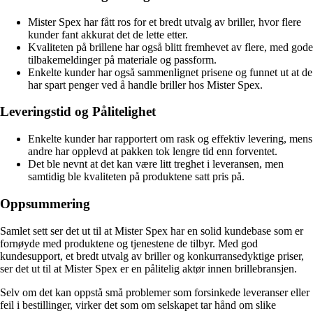
Mister Spex har fått ros for et bredt utvalg av briller, hvor flere
kunder fant akkurat det de lette etter.
Kvaliteten på brillene har også blitt fremhevet av flere, med gode
tilbakemeldinger på materiale og passform.
Enkelte kunder har også sammenlignet prisene og funnet ut at de
har spart penger ved å handle briller hos Mister Spex.
Leveringstid og Pålitelighet
Enkelte kunder har rapportert om rask og effektiv levering, mens
andre har opplevd at pakken tok lengre tid enn forventet.
Det ble nevnt at det kan være litt treghet i leveransen, men
samtidig ble kvaliteten på produktene satt pris på.
Oppsummering
Samlet sett ser det ut til at Mister Spex har en solid kundebase som er
fornøyde med produktene og tjenestene de tilbyr. Med god
kundesupport, et bredt utvalg av briller og konkurransedyktige priser,
ser det ut til at Mister Spex er en pålitelig aktør innen brillebransjen.
Selv om det kan oppstå små problemer som forsinkede leveranser eller
feil i bestillinger, virker det som om selskapet tar hånd om slike