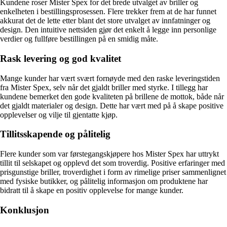
Kundene roser Mister Spex for det brede utvalget av briller og
enkelheten i bestillingsprosessen. Flere trekker frem at de har funnet
akkurat det de lette etter blant det store utvalget av innfatninger og
design. Den intuitive nettsiden gjør det enkelt å legge inn personlige
verdier og fullføre bestillingen på en smidig måte.
Rask levering og god kvalitet
Mange kunder har vært svært fornøyde med den raske leveringstiden
fra Mister Spex, selv når det gjaldt briller med styrke. I tillegg har
kundene bemerket den gode kvaliteten på brillene de mottok, både når
det gjaldt materialer og design. Dette har vært med på å skape positive
opplevelser og vilje til gjentatte kjøp.
Tillitsskapende og pålitelig
Flere kunder som var førstegangskjøpere hos Mister Spex har uttrykt
tillit til selskapet og opplevd det som troverdig. Positive erfaringer med
prisgunstige briller, troverdighet i form av rimelige priser sammenlignet
med fysiske butikker, og pålitelig informasjon om produktene har
bidratt til å skape en positiv opplevelse for mange kunder.
Konklusjon